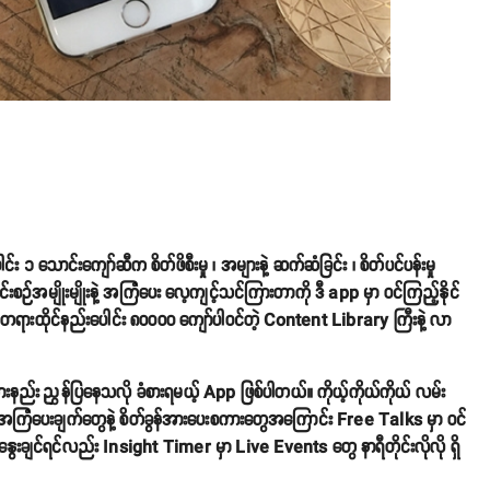
 ၁ သောင်းကျော်ဆီက စိတ်ဖိစီးမှု ၊ အများနဲ့ ဆက်ဆံခြင်း ၊ စိတ်ပင်ပန်းမှု
ခေါင်းစဉ်အမျိုးမျိုးနဲ့ အကြံပေး လေ့ကျင့်သင်ကြားတာကို ဒီ app မှာ ဝင်ကြည့်နိုင်
ရားထိုင်နည်းပေါင်း ၈၀၀၀၀ ကျော်ပါဝင်တဲ့ Content Library ကြီးနဲ့ လာ
း ညွှန်ပြနေသလို ခံစားရမယ့် App ဖြစ်ပါတယ်။ ကိုယ့်ကိုယ်ကိုယ် လမ်း
 အကြံပေးချက်တွေနဲ့ စိတ်ခွန်အားပေးစကားတွေအကြောင်း Free Talks မှာ ဝင်
းနွေးချင်ရင်လည်း Insight Timer မှာ Live Events တွေ နာရီတိုင်းလိုလို ရှိ