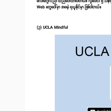
လေးတွေလည်း ထည်ပေးထားပါတယ်။ လူပေါင်း ၅ သန်းခွဲ
Web တွေပေါ်မှာ အခမဲ့ ရယူနိုင်မှာ ဖြစ်ပါတယ်။
(၃) UCLA Mindful