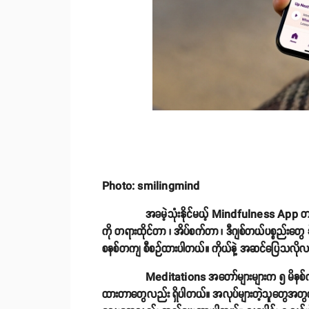
Photo: smilingmind
အခမဲ့သုံးနိုင်မယ့် Mindfulness App တစ်ခု ဖြစ်
ကို တရားထိုင်တာ ၊ အိပ်စက်တာ ၊ ဒီဂျစ်တယ်ပစ္စည်းတွေ နဲ
စနစ်တကျ စီစဉ်ထားပါတယ်။ ကိုယ်နဲ့ အဆင်ပြေသလိုလည်း 
Meditations အတော်များများက ၅ မိနစ်ကနေ ၁၅ မိ
ထားတာတွေလည်း ရှိပါတယ်။ အလုပ်များတဲ့သူတွေအတွက် စိ