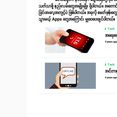
သက်သာဖို့ နည်းလမ်းတွေအမျိုးမျိုး ရှိပါတယ်။ အကောင
ခြင်းအလေ့အကျင့်ပဲ ဖြစ်ပါတယ်။ အခုလို စမတ်ဖုန်းတွေ လူ
သွားမယ့် Apps တွေအကြောင်း မျှဝေပေးချင်ပါတယ်။
Tech
အရေးပေါ
5 years ag
Tech
အင်တာနက
6 years ag