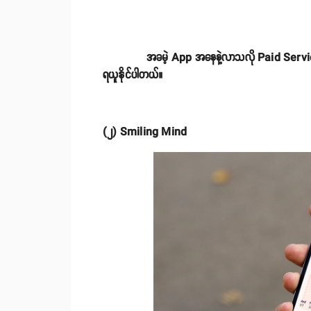
အခမဲ့ App အနေနဲ့လာသလို Paid Service လည်း
ရယူနိုင်ပါတယ်။
(၂) Smiling Mind