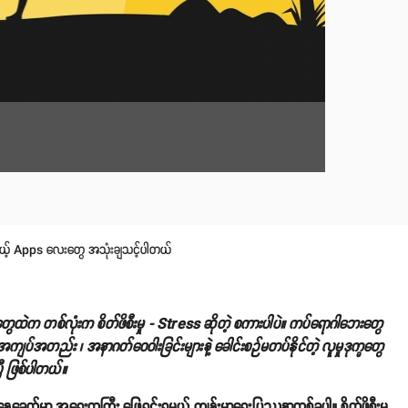
စေမယ့် Apps လေးတွေ အသုံးချသင့်ပါတယ်
ထဲက တစ်လုံးက စိတ်ဖိစီးမှု - Stress ဆိုတဲ့ စကားပါပဲ။ ကပ်ရောဂါဘေးတွေ
ျပ်အတည်း ၊ အနာဂတ်ဝေဝါးခြင်းများနဲ့ ခေါင်းစဉ်မတပ်နိုင်တဲ့ လူမှုဒုက္ခတွေ
ပြီ ဖြစ်ပါတယ်။
ီနေ့ခေတ်မှာ အရေးတကြီး ဖြေရှင်းရမယ့် ကျန်းမာရေးပြဿနာတစ်ခုပါ။ စိတ်ဖိစီးမှု