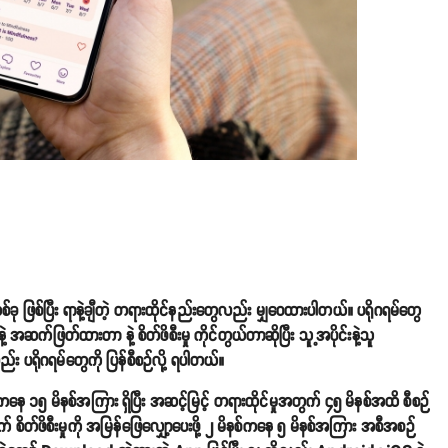
ပြီး ရာနဲ့ချီတဲ့ တရားထိုင်နည်းတွေလည်း မျှဝေထားပါတယ်။ ပရိုဂရမ်တွေ
့ အဆက်ဖြတ်ထားတာ နဲ့ စိတ်ဖိစီးမှု ကိုင်တွယ်တာဆိုပြီး သူ့အပိုင်းနဲ့သူ
ပရိုဂရမ်တွေကို ပြန်စီစဉ်လို့ ရပါတယ်။
နစ်အကြား ရှိပြီး အဆင့်မြင့် တရားထိုင်မှုအတွက် ၄၅ မိနစ်အထိ စီစဉ်
တ်ဖိစီးမှုကို အမြန်ဖြေလျှော့ပေးဖို့ ၂ မိနစ်ကနေ ၅ မိနစ်အကြား အစီအစဉ်