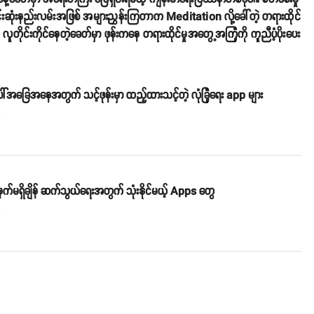
်းဆုံးနည်းလမ်းအဖြစ် အများညွှန်းကြတာက Meditation လို့ခေါ်တဲ့ တရားထိုင်
တိုင်းကိုင်နေတဲ့ခေတ်မှာ ဖုန်းကနေ တရားထိုင်မှုအတွေ့အကြုံကို ကူညီပံ့ပိုးပေး
်အခြေအနေအတွက် သင့်ဖုန်းမှာ ထည့်ထားသင့်တဲ့ လုံခြုံရေး app များ
o
်မရှိချိန် ဆက်သွယ်ရေးအတွက် သုံးနိုင်မယ့် Apps တွေ
o