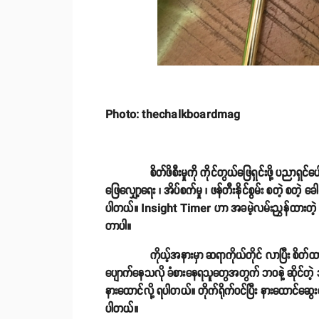
Photo: thechalkboardmag
စိတ်ဖိစီးမှုကို ကိုင်တွယ်ဖြေရှင်းဖို့ ပညာရှင်ပေါင်း
ဖြေလျှော့ရေး ၊ အိပ်စက်မှု ၊ ဖန်တီးနိုင်စွမ်း စတဲ့ စတဲ့ 
ပါတယ်။ Insight Timer ဟာ အခမဲ့လမ်းညွှန်ထားတဲ့ တ
တာပါ။
ကိုယ့်အနားမှာ ဆရာကိုယ်တိုင် လာပြီး စိတ်ထားနည်
ပျောက်နေသလို ခံစားနေရသူတွေအတွက် ဘဝနဲ့ ဆိုင်တဲ့
နားထောင်လို့ ရပါတယ်။ တိုက်ရိုက်ဝင်ပြီး နားထောင်ဆွေ
ပါတယ်။