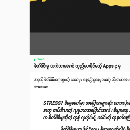
Tech
စိတ်ဖိစီးမှု သက်သာအောင် ကူညီပေးနိုင်မယ့် Apps ၄ ခု
အခုလို စိတ်ဖိစီးစရာများတဲ့ ခေတ်မှာ နေ့စဉ်လူနေမှုဘဝကို တိုးတက်
5 years ago
STRESS? ဒီနေ့ခေတ်မှာ အပြောအများဆုံး စကားလုံးတွေ
အတူ ကပ်ပါလာတဲ့ လူမှုဘဝအပြောင်းအလဲ ၊ စီးပွားရေး အက
က စိတ်ဖိစီးမှုဆိုတဲ့ တူနဲ့ လူတိုင်းရဲ့ ခေါင်းကို ထုနှက်နေ
စိတ်ဖိစီးမှုဟာ နိုင်ငံရေး ၊ စီးပွားရေးတို့လိုပဲ ဒ