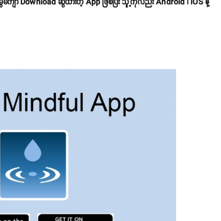
ကျော် Download ဆွဲထားတဲ့ App ဖြစ်ပြီး သူ့ကိုလည်း Android ၊ iOS နဲ့