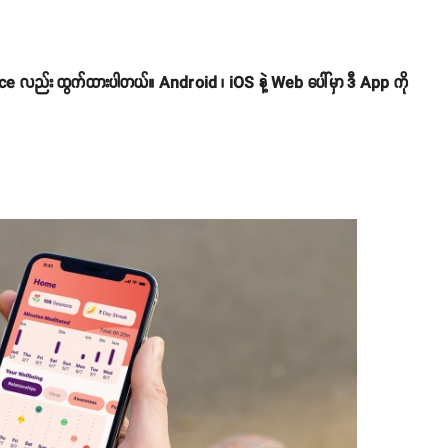
 ထွက်ထားပါတယ်။ Android ၊ iOS နဲ့ Web ပေါ်မှာ ဒီ App ကို