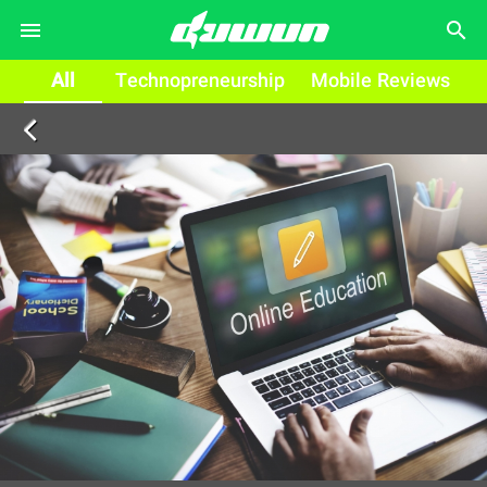
search
All
Technopreneurship
Mobile Reviews
arrow_back_ios