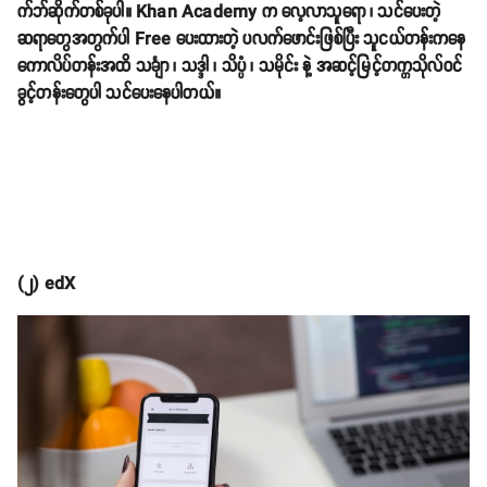
က်ဘ်ဆိုက်တစ်ခုပါ။ Khan Academy က လေ့လာသူရော ၊ သင်ပေးတဲ့
ဆရာတွေအတွက်ပါ Free ပေးထားတဲ့ ပလက်ဖောင်းဖြစ်ပြီး သူငယ်တန်းကနေ
ကောလိပ်တန်းအထိ သင်္ချာ ၊ သဒ္ဒါ ၊ သိပ္ပံ ၊ သမိုင်း နဲ့ အဆင့်မြင့်တက္ကသိုလ်ဝင်
ခွင့်တန်းတွေပါ သင်ပေးနေပါတယ်။
(၂) edX