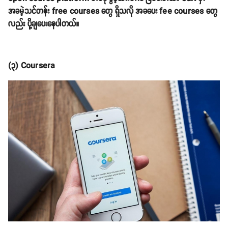
အခမဲ့သင်တန်း free courses တွေ ရှိသလို အခပေး fee courses တွေ
လည်း ပို့ချပေးနေပါတယ်။
(၃) Coursera