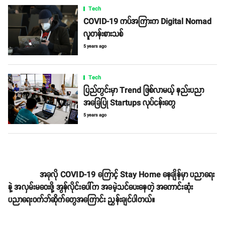
Tech
COVID-19 ကပ်အကြားက Digital Nomad
လူတန်းစားသစ်
5 years ago
Tech
ပြည်တွင်းမှာ Trend ဖြစ်လာမယ့် နည်းပညာ
အခြေပြု Startups လုပ်ငန်းတွေ
5 years ago
အခုလို COVID-19 ကြောင့် Stay Home နေချိန်မှာ ပညာရေး
နဲ့ အလှမ်းမဝေးဖို့ အွန်လိုင်းပေါ်က အခမဲ့သင်ပေးနေတဲ့ အကောင်းဆုံး
ပညာရေးဝက်ဘ်ဆိုက်တွေအကြောင်း ညွှန်းချင်ပါတယ်။