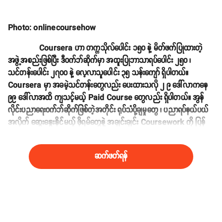
Photo: onlinecoursehow
Coursera ဟာ တက္ကသိုလ်ပေါင်း ၁၅၀ နဲ့ မိတ်ဖက်ပြုထားတဲ့
အဖွဲ့အစည်းဖြစ်ပြီး ဒီဝက်ဘ်ဆိုက်မှာ အထူးပြုဘာသာရပ်ပေါင်း ၂၅၀ ၊
သင်တန်းပေါင်း ၂၇၀၀ နဲ့ လေ့လာသူပေါင်း ၃၅ သန်းကျော် ရှိပါတယ်။
Coursera မှာ အခမဲ့သင်တန်းတွေလည်း ပေးထားသလို ၂ ၉ ဒေါ်လာကနေ
၉၉ ဒေါ်လာအထိ ကျသင့်မယ့် Paid Course တွေလည်း ရှိပါတယ်။ အွန်
လိုင်းပညာရေးဝက်ဘ်ဆိုက်ဖြစ်တဲ့အတိုင်း ရုပ်သံပို့ချမှုတွေ ၊ ပညာရပ်နယ်ပယ်
အလိုက် ဆွေးနွေးနိုင်မယ့် ဖိုရမ်တွေနဲ့ အချင်းချင်း Coursework ကို ပြန်
review လုပ်တဲ့ အစီအစဉ်တွေလည်း ပေးထားပါတယ်။
ဆက်ဖတ်ရန်