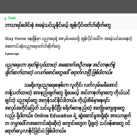
Tech
ဘာသာရပ်ပေါင်းစုံ အခမဲ့သင်ယူနိုင်မယ့် အွန်လိုင်းဝက်ဘ်ဆိုက်တွေ
Stay Home နေချိန်မှာ ပညာရေးနဲ့ အလှမ်းမဝေးဖို့ အွန်လိုင်းပေါ်က အခမဲ့သင်ပေးနေတဲ့
အကောင်းဆုံးပညာရေးဝက်ဘ်ဆိုက်တွေ
5 years ago
ပညာရေးဟာ အုတ်နဲ့လုပ်ထားတဲ့ အဆောက်အဦကနေ အင်တာနက်နဲ့
ချိတ်ဆက်ထားတဲ့ ပလက်ဖောင်းတွေပေါ် ရောက်လာပြီ ဖြစ်ပါတယ်။
သမရိုးကျပညာရေးစနစ်ဟာ လူတိုင်း လက်လှမ်းမမီအောင်
ကန့်သတ်ထားတဲ့ အားနည်းချက်တွေ ရှိပေမယ့် အင်တာနက်မှာတော့ ကိုယ်သင်
ချင်တဲ့ ပညာရပ်တွေ အကုန်သင်နိုင်ပါတယ်။ ကိုယ့်အိမ်မှာနေရင်း
အလုပ်အကိုင်မပြတ် သင်ယူနိုင်ပြီး စရိတ်စကနည်းတဲ့ အကျိုးကျေးဇူးတွေ
လည်း ရှိပါတယ်။ Online Education ရဲ့ ဆွဲဆောင်မှုအရှိဆုံး အားသာချက်
က ကမ္ဘာပေါ်ကအကောင်းဆုံးဆိုတဲ့ ကျောင်းတွေက ပို့ချတဲ့ သင်ခန်းစာတွေ ဝင်
ရောက်လေ့လာနိုင်ခြင်းပဲ ဖြစ်ပါတယ်။