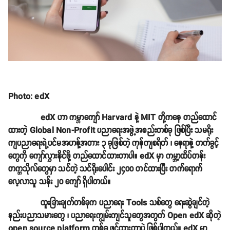
Photo: edX
edX ဟာ ကမ္ဘာကျော် Harvard နဲ့ MIT တို့ကနေ တည်ထောင်
ထားတဲ့ Global Non-Profit ပညာရေးအဖွဲ့အစည်းတစ်ခု ဖြစ်ပြီး သမရိုး
ကျပညာရေးရဲ့ပင်မအဟန့်အတား ၃ ခုဖြစ်တဲ့ ကုန်ကျစရိတ် ၊ နေရာနဲ့ တက်ခွင့်
တွေကို ကျော်လွှားနိုင်ဖို့ တည်ထောင်ထားတာပါ။ edX မှာ ကမ္ဘာ့ထိပ်တန်း
တက္ကသိုလ်တွေမှာ သင်တဲ့ သင်ရိုးပေါင်း ၂၄၀၀ တင်ထားပြီး တက်ရောက်
လေ့လာသူ သန်း ၂၀ ကျော် ရှိပါတယ်။
ထူးခြားချက်တစ်ခုက ပညာရေး Tools သစ်တွေ ရေးဆွဲချင်တဲ့
နည်းပညာသမားတွေ ၊ ပညာရေးကျွမ်းကျင်သူတွေအတွက် Open edX ဆိုတဲ့
open source platform တစ်ခု ဖွင့်ထားတာပဲ ဖြစ်ပါတယ်။ edX မှာ