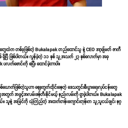
်းတွေထဲက တစ်ခုဖြစ်တဲ့ Bukalapak တည်ထောင်သူ နဲ့ CEO အာ့ချ်မတ် ဇာကီ
 ရှိပြီ ဖြစ်ပါတယ်။ လွန်ခဲ့တဲ့ ၁၁ နှစ် သူ့အသက် ၂၃ နှစ်လောက်မှာ အခု
k ပလက်ဖောင်းကို စပြီး ထောင်ခဲ့တာပါ။
ာက်ဖြစ်တဲ့သူဟာ ဈေးကွက်ထိုင်းနေတဲ့ ဒေသတွင်းစီးပွားရေးလုပ်ငန်းတွေ
်တွေအတွက် အခွင့်အလမ်းဖန်တီးနိုင်မယ့် နည်းလမ်းကို ရှာခဲ့ပါတယ်။ Bukalapak
တယ်။ သူနဲ့ အမြင်ကို ယုံကြည်တဲ့ အထက်တန်းကျောင်းတုန်းက သူ့သူငယ်ချင်း နဂ္ဂ