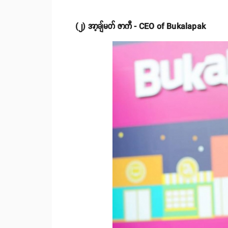
(၂) အာ့ချ်မတ် ဇာကီ - CEO of Bukalapak