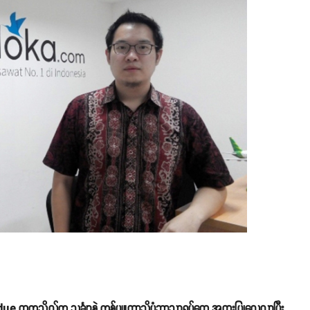
e တက္ကသိုလ်က သင်္ချာနဲ့ ကွန်ပျူတာသိပ္ပံဘာသာရပ်တွေ အထူးပြုလေ့လာပြီး