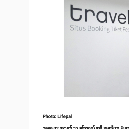
Photo: Lifepal
၁၉၈၈ ဖွား အသက် ၃၃ နှစ်အရွယ် ဖာရီ အူနာဒီဟာ Purdu