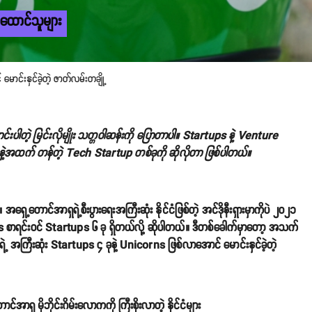
ည်ထောင်သူများ
မောင်းနှင်ခဲ့တဲ့ ဇာတ်လမ်းတချို့
ာင်းပါတဲ့ မြင်းလိုမျိုး သတ္တဝါဆန်းကို ပြောတာပါ။ Startups နဲ့ Venture
ဲ့အထက် တန်တဲ့ Tech Startup တစ်ခုကို ဆိုလိုတာ ဖြစ်ပါတယ်။
ှေ့တောင်အာရှရဲ့စီးပွားရေးအကြီးဆုံး နိုင်ငံဖြစ်တဲ့ အင်ဒိုနီးရှားမှာကိုပဲ ၂၀၂၁
 စာရင်းဝင် Startups ၆ ခု ရှိတယ်လို့ ဆိုပါတယ်။ ဒီတစ်ခေါက်မှာတော့ အသက်
ဲ့ အကြီးဆုံး Startups ၄ ခုနဲ့ Unicorns ဖြစ်လာအောင် မောင်းနှင်ခဲ့တဲ့
င်အာရှ မိုဘိုင်းဂိမ်းလောကကို ကြီးစိုးလာတဲ့ နိုင်ငံများ