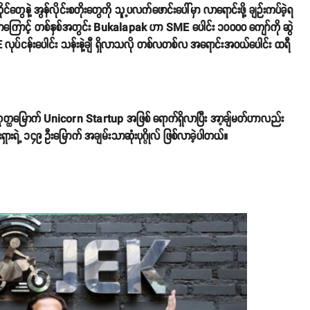
နဲ့ အွန်လိုင်းစတိုးတွေကို သူ့ပလက်ဖောင်းပေါ်မှာ လာရောင်းဖို့ ချဉ်းကပ်ခဲ့ရ
ာကြောင့် တစ်နှစ်အတွင်း Bukalapak ဟာ SME ပေါင်း ၁၀၀၀၀ ကျော်ကို ဆွဲ
 လုပ်ငန်းပေါင်း သန်းနဲ့ချီ ရှိလာသလို တစ်လတစ်လ အရောင်းအဝယ်ပေါင်း ထရီ
စတုတ္ထမြောက် Unicorn Startup အဖြစ် ရောက်ရှိလာပြီး အာ့ချ်မတ်ဟာလည်း
ားရဲ့ ၁၄၉ ဦးမြောက် အချမ်းသာဆုံးပုဂ္ဂိုလ် ဖြစ်လာခဲ့ပါတယ်။