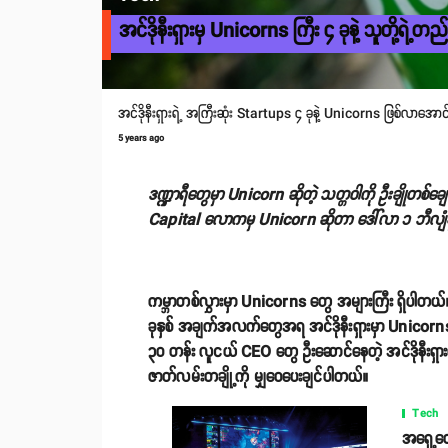
အင်ဒိုနီးရှားမှ Unicorns ကြီး ၄ ခုနဲ့ သူတို့ရဲ့တ
အင်ဒိုနီးရှားရဲ့ အကြီးဆုံး Startups ၄ ခုနဲ့ Unicorns ဖြစ်လာအောင် 
5 years ago
ဒဏ္ဍာရီတွေမှာ Unicorn ဆိုတဲ့ သတ္တဝါကို ဦးချိုတစ်ချေ
Capital လောကမှ Unicorn ဆိုတာ ဒေါ်လာ ၁ ဘီလျံန
ကမ္ဘာတစ်လွှားမှာ Unicorns တွေ အများကြီး ရှိပါတယ်။ အရ
ခုနှစ် အချက်အလက်တွေအရ အင်ဒိုနီးရှားမှာ Unicorns
၃၀ တန်း လူငယ် CEO တွေ ဦးဆောင်နေတဲ့ အင်ဒိုနီးရှားရ
ဇာတ်လမ်းတချို့ကို မျှဝေပေးချင်ပါတယ်။
Tech
အရှေ့တော