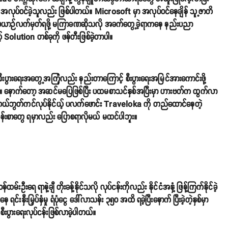
စ် အလုပ်ဝင်ခဲ့သူလည်း ဖြစ်ပါတယ်။ Microsoft မှာ အလုပ်ဝင်နေချိန် သူ့ဇာတိ
 လေယာဉ်လက်မှတ်ရဖို့ မကြာခဏဆိုသလို အခက်တွေ့ခဲ့ရာကနေ နည်းပညာ
 Solution တစ်ခုကို ဖန်တီးဖြစ်ခဲ့တာပါ။
စီးပွားရေးအတွေ့အကြုံလည်း နည်းတာကြောင့် စီးပွားရေးအမြင်အားကောင်းဖို့
တယ်။ နောက်တော့ အဆင်မပြေဖြစ်ပြီး ပထမစာသင်နှစ်အပြီးမှာ ဟားဗတ်က ထွက်လာ
ဟိုတယ်ဘွတ်ကင်လုပ်နိုင်ယ့် ပလက်ဖောင်း Traveloka ကို တည်ထောင်နေတဲ့
န်းစာတွေ ရမှာလည်း ပြောစရာလိုမယ် မထင်ပါဘူး။
မ်းဦးရေ ရာနဲ့ချီ တိုးခန့်နိုင်သလို လုပ်ငန်းကိုလည်း နိုင်ငံအနှံ့ ဖြန့်ကြက်နိုင်ခဲ့
မြှပ်နှံမှု ရံပုံငွေ ဒေါ်လာသန်း ၃၅၀ အထိ ရခဲ့ပြီးနောက် ပြီးခဲ့တဲ့နှစ်မှာ
စီးပွားရေးလုပ်ငန်းဖြစ်လာခဲ့ပါတယ်။