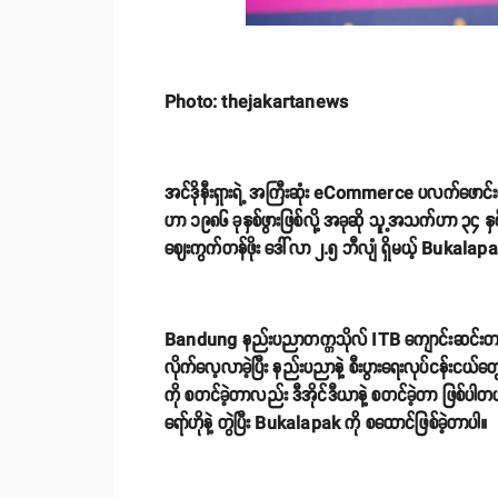
Photo: thejakartanews
အင်ဒိုနီးရှားရဲ့ အကြီးဆုံး eCommerce ပလက်ဖောင
ဟာ ၁၉၈၆ ခုနှစ်ဖွားဖြစ်လို့ အခုဆို သူ့အသက်ဟာ ၃၄ နှစ်
ဈေးကွက်တန်ဖိုး ဒေါ်လာ ၂.၅ ဘီလျံ ရှိမယ့် Bukalapa
Bandung နည်းပညာတက္ကသိုလ် ITB ကျောင်းဆင်းတစ်ယေ
လိုက်လေ့လာခဲ့ပြီး နည်းပညာနဲ့ စီးပွားရေးလုပ်ငန်းငယ
ကို စတင်ခဲ့တာလည်း ဒီအိုင်ဒီယာနဲ့ စတင်ခဲ့တာ ဖြစ်ပါ
ရော်ဟိုနဲ့ တွဲပြီး Bukalapak ကို စထောင်ဖြစ်ခဲ့တာပါ။