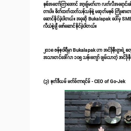
နှစ်အတော်ကြာအောင် အာ့ချ်မတ်ဟာ လက်လီအရောင်းဆိုင်တွေ
တာပါ။ စိတ်ထက်ထက်သန်သန်နဲ့ မဆုတ်မနစ် ကြိုးစားတ
ဆောင်နိုင်ခဲ့ပါတယ်။ အခုဆို Bukalapak ပေါ်မှ SME
လီယံနဲ့ချီ ဖော်ဆောင်နိုင်ခဲ့ပါတယ်။
၂၀၁၈ ဇန်နဝါရီမှာ Bukalapak ဟာ အင်ဒိုနီးရှားရဲ့ 
အသားတင်ဒေါ်လာ ၁၀၅ သန်းကျော် ချမ်းသာတဲ့ အင်ဒိုနီးရှ
(၃) နက်ဒီယမ် မက်ခ်ကာရင်မ် - CEO of Go-Jek