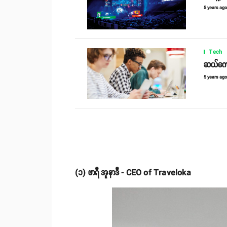
5 years ag
Tech
ဆယ်ကျော
5 years ag
(၁) ဖာရီ အူနာဒီ - CEO of Traveloka