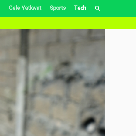
e
Cele Yatkwat
Sports
Tech