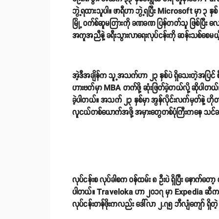
ဘွဲ့ရထားသူပါ။ ဖာရီဟာ ဘွဲ့ရပြီး Microsoft မှာ ၃ နှ
မြို့ ဝက်စ်ဆူမတြားကို ခဏခဏ ပြန်တတ်သူ ဖြစ်ပြီး
အကူအညီနဲ့ ခရီးသွားလာရေးလုပ်ငန်းကို ဆန်းသစ်စေမယ့်
အဲ့ဒီအချိန်က သူ့အသက်ဟာ ၂၃ နှစ်ပဲ ရှိသေးတဲ့အပြင် 
ဟားဗတ်မှာ MBA တက်ဖို့ ဆုံးဖြတ်ခဲ့တယ်လို့ ဆိုပါ
ခဲ့ပါတယ်။ အသက် ၂၃ နှစ်မှာ အွန်လိုင်းလက်မှတ်နဲ့ 
လူငယ်တစ်ယောက်အဖို့ အမှားတွေတစ်ပုံကြီးကနေ သင်ခ
လုပ်ငန်းစ လုပ်ခါစက ဝန်ထမ်း ၈ ဦးပဲ ရှိပြီး နောက်တော့ ဝန်ထ
ပါတယ်။ Traveloka ဟာ ၂၀၁၇ မှာ Expedia ဆီကနေ ရင်းနှီး
လုပ်ငန်းတန်ဖိုးကလည်း ဒေါ်လာ ၂.၇၅ ဘီလျံကျော် ရှိတဲ့ 