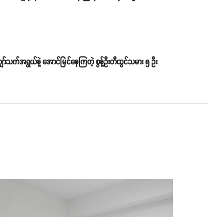
o
်သက်အရွယ်နဲ့ အောင်မြင်နေကြတဲ့ စွန့်ဦးတီထွင်သမား ၅ ဦး
o