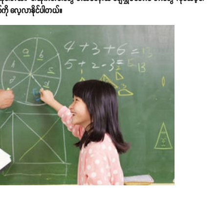
ို လေ့လာနိုင်ပါတယ်။