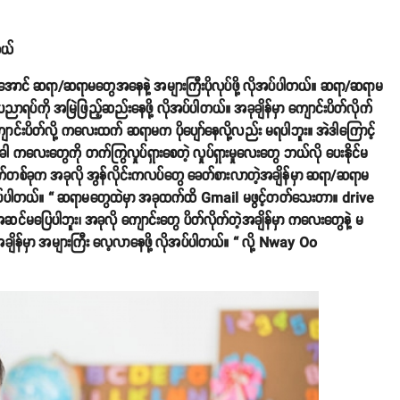
တယ်
ုင်အောင် ဆရာ/ဆရာမတွေအနေနဲ့ အများကြီးပိုလုပ်ဖို့ လိုအပ်ပါတယ်။ ဆရာ/ဆရာမ
ပညာရပ်ကို အမြဲဖြည့်ဆည်းနေဖို့ လိုအပ်ပါတယ်။ အခုချိန်မှာ ကျောင်းပိတ်လိုက်
်းပိတ်လို့ ကလေးထက် ဆရာမက ပိုပျော်နေလို့လည်း မရပါဘူး။ အဲဒါကြောင့်
ါ ကလေးတွေကို တက်ကြွလှုပ်ရှားစေတဲ့ လှုပ်ရှားမှုလေးတွေ ဘယ်လို ပေးနိုင်မ
က်တစ်ခုက အခုလို အွန်လိုင်းကလပ်တွေ ခေတ်စားလာတဲ့အချိန်မှာ ဆရာ/ဆရာမ
ုအပ်ပါတယ်။ “ ဆရာမတွေထဲမှာ အခုထက်ထိ Gmail မဖွင့်တတ်သေးတာ။ drive
င်မပြေပါဘူး၊ အခုလို ကျောင်းတွေ ပိတ်လိုက်တဲ့အချိန်မှာ ကလေးတွေနဲ့ မ
ိန်မှာ အများကြီး လေ့လာနေဖို့ လိုအပ်ပါတယ်။ “ လို့ Nway Oo