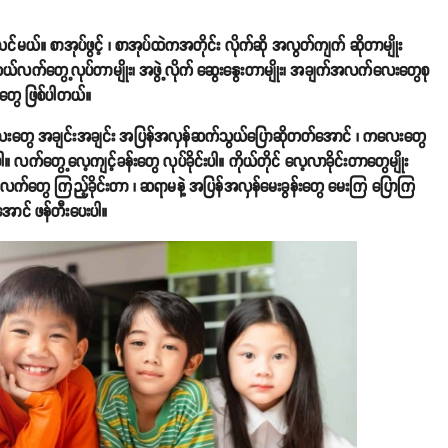
ယ်။ စာအုပ်ဖွင့် ၊ စာအုပ်ထဲကအတိုင်း လိုက်ဆို အလွတ်ကျက် ဆိုတာမျိုး
တကယ်လက်တွေ့လုပ်တာမျိုး၊ အဖွဲ့လိုက် ဆွေးနွေးတာမျိုး၊ အချက်အလက်လေးတွေစု
လေးတွေ ဖြစ်ပါတယ်။
လေးတွေ အချင်းအချင်း အပြန်အလှန်ဆက်သွယ်ပြောဆိုတတ်အောင် ၊ ကလေးတွေ
းပါ။ လက်တွေ့လေ့ကျင့်ခန်းတွေ လုပ်ခိုင်းပါ။ ကိုယ်တိုင် လေ့လာခိုင်းတာတွေမျိုး
ာ လက်တွေ ကြည့်ခိုင်းတာ ၊ ဆရာမနဲ့ အပြန်အလှန်မေးခွန်းတွေ မေးကြ ပြောကြ
်အောင် ဖန်တီးပေးပါ။