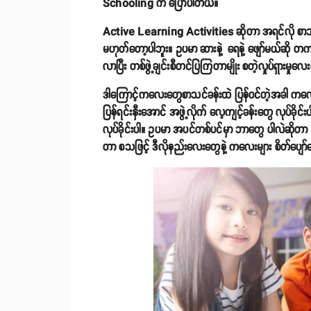
Schooling က ပြောပါတယ်။
Active Learning Activities ဆိုတာ အရင်လို စာသင်မ
မဟုတ်တော့ပါဘူး။ ဥပမာ ဆားနဲ့ ‌ ရေနဲ့ ဖျော်မယ်ဆို 
လာပြီး တစ်ဖွဲ့ချင်းစီတင်ပြကြတာမျိုး စတဲ့လှုပ်ရှားမှု
ဒါကြောင့်ကလေးတွေစာသင်ခန်းထဲ ပြန်ဝင်တဲ့အခါ က
ပြန်ရင်းနှီးအောင် အဖွဲ့လိုက် လေ့ကျင့်ခန်းတွေ လုပ်ခိုင်
လုပ်ခိုင်းပါ။ ဥပမာ အပင်တစ်ပင်မှာ ဘာတွေ ပါလဲဆိုတ
တာ စသဖြင့် ဒီလိုနည်းလေးတွေနဲ့ ကလေးများ စိတ်ပျော