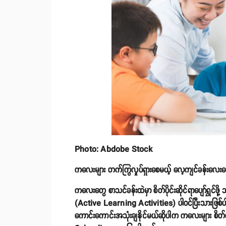
Photo: Abdobe Stock
ကလေးများ တက်ကြွလှုပ်ရှားစေမယ့် လေ့ကျင်ခန်းလေးတွ
ကလေးတွေ စာသင်ခန်းထဲမှာ စိတ်ပိုင်းဆိုင်ရာပျော်ရွှင်ဖိ
(Active Learning Activities) ပါဝင်ပြီးသားဖြစ
ကောင်းကောင်းအသုံးချနိုင်မယ်ဆိုပါက ကလေးများ စိတ်