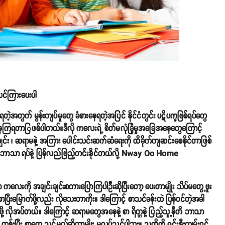
င်ကြားပေးပါ
့အတွက် မွန်းကျပ်မှုတွေ ခံစားနေရတဲ့အပြင် နိုင်ငံတွင်း ပဋိပက္ခဖြစ်ရပ်တွေ
စားနေကြရတာြဖစ်ပါတယ်။ဒီလို ကလေးရဲ့ စိတ်မလုံခြုံမှုအခြေအနေတွေကြောင့်
င်း ၊ ဆရာမနဲ့ အကြား ပေါင်းသင်းဆက်ဆံရေးကို ထိခိုက်ကျဆင်းစေနိုင်တာဖြစ်
ူ့နီတိ ဘာသာ ရပ်နဲ့ ပြန်လည်ဖြည့်တင်းနိုင်တယ်လို့ Nway Oo Home
လေးကို အချင်းချင်းစကားပြောကြပါဦးဆိုပြီးတော့ ပေးတာမျိုး သိပ်မတွေ့ဖူး
းစာပြီးမြောက်ဖို့လည်း လိုသေးတာကိုး။ ဒါကြောင့် စာသင်ခန်းထဲ ပြန်ဝင်တဲ့အခါ
လိုအပ်တယ်။ ဒါကြောင့် ဆရာမတွေအနေနဲ့ စာ ရိတ္တနဲ့ ပြည့်သူ့နီတိ ဘာသာ
န်းပြီး စာတွေ သင်မယ်ဆိုတာမျိုး မလုပ်သင့်ပါဘူး။ သူတို့ကို ရင်းနှီးကျွမ်းဝင်