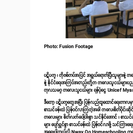
Photo: Fusion Footage
ပဋိပက္ခ ၊ ကိုဗစ်ကပ်အပြင် အရွယ်ရောက်ပြီးသူများနဲ့
နဲ့ နိုင်ငံရေးအကြပ်အတည်းတို့က ကလေးသူငယ်များပညာသင်ယူ
ကုလသမဂ္ဂ ကလေးသူငယ်များ ရန်ပုံငွေ Unicef My
ဒီတော့ ပဋိပက္ခတွေအပြီး ပြန်လည်ထူထောင်ရေးကာလမှ
စာသင်ခန်းထဲ ပြန်ဝင်လာကြတဲ့အခါ ကလေးစိတ်ပိုင်းဆိုင်ရာ ပ
ကလေးများ စိတ်လက်ပေါ့ပါးစွာ သင်နိုင်အောင် ၊ စာသင်
များ ပျော်ရွှင်စွာ စာသင်ခန်းထဲ ပြန်ဝင်လာဖို့ သင်ကြား
အရေးပါတယ်လို့ Nway Oo Homeschooling ကဆိုပါတ