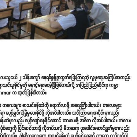
 ကလေးသူငယ် ၂ သိန်းကျော် နေရပ်စွန့်ခွာထွက်ပြေးကြရတဲ့ လူမှုရေးအကြပ်အတည်း
နိုင်မှုကို နှောင့်နှေးစေခဲ့ပြီဖြစ်တယ်လို့ အပြည်ပြည်ဆိုင်ရာ ကမ္ဘာ့
anmar က ထုတ်ပြန်ပါတယ်။
ာ ကလေးများ စာသင်ခန်းထဲကို ရောက်လာဖို့ အရေးကြီးပါတယ်။ ကလေးများ
ျော်ရွှင်လုံခြုံမှုပေးနိုင်ဖို့ လိုအပ်ပါတယ်။ သင်ကြားရေးအပိုင်းမှာလည်း
ခန်းထဲမှာလည်း ပျော်ပျော်နေနိုင်အောင် ထားပေးဖို့ အဓိက လိုအပ်ပါတယ်။ ကလေး
ရေးပုံစံတွေကို ပြင်ဆင်ထားဖို့ လိုအပ်သလို မိဘဆရာ ပူးပေါင်းဆောင်ရွက်မှုကလည်း
ယ်။ ဒါဆိုကလေးတွေ စာသင်ခန်းထဲ ပျော်ရွှင်အောင် ဘာတွေ လုပ်သင့်ပါ