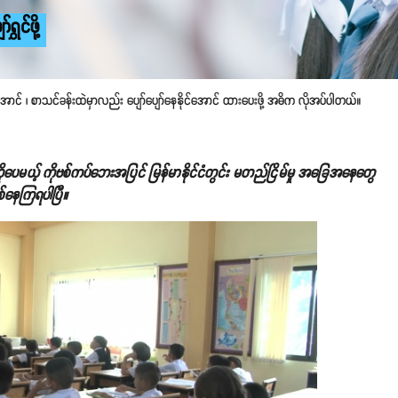
ှင်ဖို့
ောင် ၊ စာသင်ခန်းထဲမှာလည်း ပျော်ပျော်နေနိုင်အောင် ထားပေးဖို့ အဓိက လိုအပ်ပါတယ်။
မယ့် ကိုဗစ်ကပ်ဘေးအပြင် မြန်မာနိုင်ငံတွင်း မတည်ငြိမ်မှု အခြေအနေတွေ
စ်နေကြရပါပြီ။