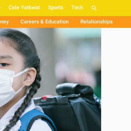
e
Cele Yatkwat
Sports
Tech
ney
Careers & Education
Relationships