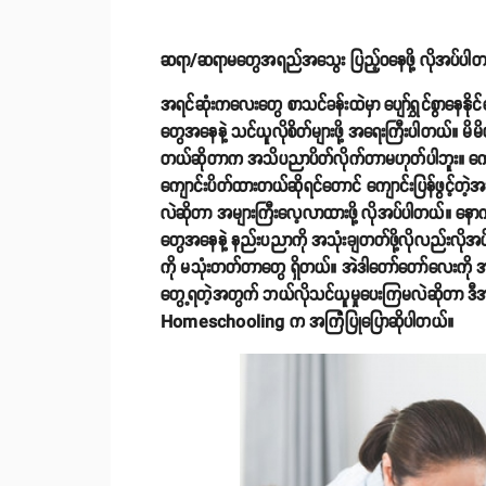
ဆရာ/ဆရာမတွေအရည်အသွေး ပြည့်ဝနေဖို့ လိုအပ်ပါ
အရင်ဆုံးကလေးတွေ စာသင်ခန်းထဲမှာ ပျော်ရွှင်စွာနေနိ
တွေအနေနဲ့ သင်ယူလိုစိတ်များဖို့ အရေးကြီးပါတယ်။ မိမိ
တယ်ဆိုတာက အသိပညာပိတ်လိုက်တာမဟုတ်ပါဘူး။ ကျောင
ကျောင်းပိတ်ထားတယ်ဆိုရင်တောင် ကျောင်းပြန်ဖွင့်တဲ့အခ
လဲဆိုတာ အများကြီးလေ့လာထားဖို့ လိုအပ်ပါတယ်။ နော
တွေအနေနဲ့ နည်းပညာကို အသုံးချတတ်ဖို့လိုလည်းလိ
ကို မသုံးတတ်တာတွေ ရှိတယ်။ အဲဒါတော်တော်လေးကို အဆ
တွေ့ရတဲ့အတွက် ဘယ်လိုသင်ယူမှုပေးကြမလဲဆိုတာ ဒီအချ
Homeschooling က အကြံပြုပြောဆိုပါတယ်။