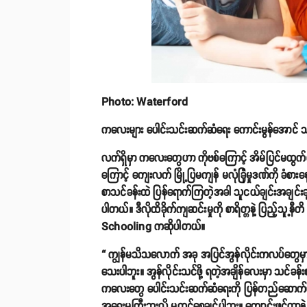
Photo: Waterford
ကလေးများ ပေါင်းသင်းဆက်ဆံရေး ကောင်းမွန်အောင် သ
လက်ရှိမှာ ကလေးတွေဟာ ကိုဗစ်ကြောင့် အိမ်ပြင်မထွက်ရတဲ
ကြောင့် ကျေးလက် မြို့ပြမကျန် မလုံခြုံမှုဒဏ်ကို ခံ
စာသင်ခန်းထဲ ပြန်ရောက်ကြတဲ့အခါ သူငယ်ချင်းအချင်းချ
ပါတယ်။ ဒီလိုထိခိုက်ကျဆင်းမှုကို စာရိတ္တနဲ့ ပြည့်သ
Schooling ကဆိုပါတယ်။
“ ကျွန်မသိသလောက် အခု အပြင်အွန်လိုင်းကလပ်တွေမှာ က
သေးပါဘူး။ အွန်လိုင်းသင်ဖို့ ရတဲ့အချိန်လေးမှာ သင်ခန်
ကလေးတွေ ပေါင်းသင်းဆက်ဆံရေးကို ပြန်တည်ဆောက်ဖို့ 
အရေးမကြီးဘူးလို့ မထင်စေချင်ပါဘူး။ ကျောင်းဖွင့်တာနဲ့ တ