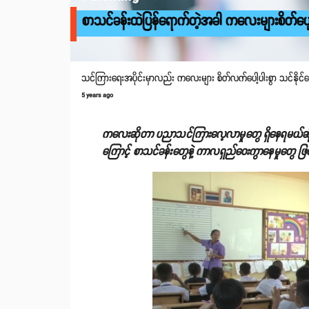
စာသင်ခန်းထဲပြန်ရောက်တဲ့အခါ ကလေးများစိတ်ပျော်ရွ
သင်ကြားရေးအပိုင်းမှာလည်း ကလေးများ စိတ်လက်ပေါ့ပါးစွာ သင်နိုင်အ
5 years ago
ကလေးဆိုတာ ပညာသင်ကြားလေ့လာမှုတွေ ရှိနေရမယ်ဆိုပေ
ကြောင့် စာသင်ခန်းတွေနဲ့ ကာလရှည်ဝေးကွာနေမှုတွေ ဖြ