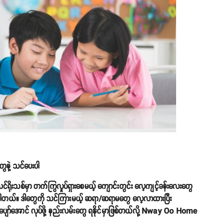
ေနဲ့ သင်ပေးပါ
ု့ သင်ရိုးသစ်မှာ တက်ကြွလှုပ်ရှားစေမယ့် ကျောင်းတွင်း လေ့ကျင့်ခန်းလေးတွေ
်ပါတယ်။ ဒါတွေကို သင်ကြားမယ့် ဆရာ/ဆရာမတွေ လေ့လာထားပြီး
ပျော်အောင် လုပ်ဖို့ နည်းလမ်းတွေ ရနိုင်မှာဖြစ်တယ်လို့ Nway Oo Home