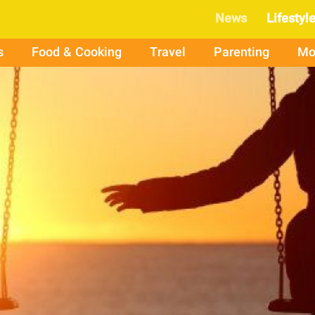
News
Lifestyl
s
Food & Cooking
Travel
Parenting
Mo