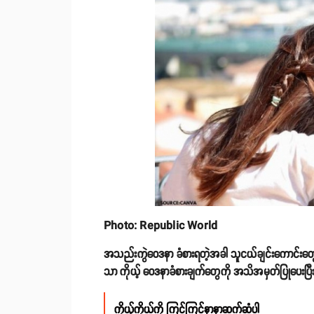
Photo: Republic World
အသည်းကွဲဝေဒနာ ခံစားရတဲ့အခါ သူငယ်ချင်းကောင်းတွေ၊ 
သာ ကိုယ့် ဝေဒနာခံစားချက်တွေကို အသိအမှတ်ပြုပေးပြီ
ကိုယ့်ကိုယ်ကို ကြင်ကြင်နာနာဆက်ဆံပါ