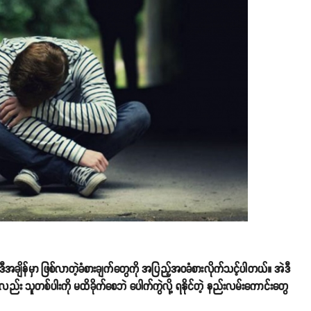
ီအချိန်မှာ ဖြစ်လာတဲ့ခံစားချက်တွေကို အပြည့်အဝခံစားလိုက်သင့်ပါတယ်။ အဲဒီ
ိုလည်း သူတစ်ပါးကို မထိခိုက်စေဘဲ ပေါက်ကွဲလို့ ရနိုင်တဲ့ နည်းလမ်းကောင်းတွေ