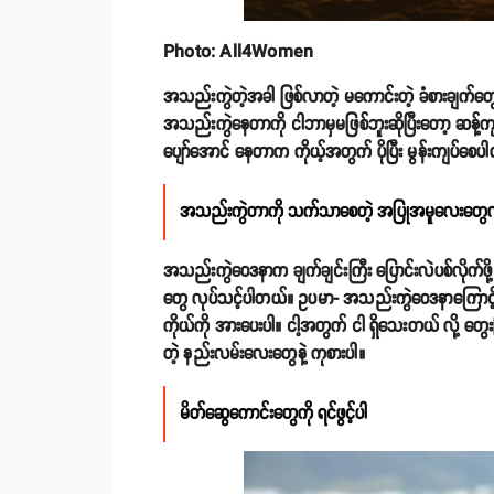
Photo: All4Women
အသည်းကွဲတဲ့အခါ ဖြစ်လာတဲ့ မကောင်းတဲ့ ခံစားချက်တွေကိ
အသည်းကွဲနေတာကို ငါဘာမှမဖြစ်ဘူးဆိုပြီးတော့ ဆန့်ကျ
ပျော်အောင် နေတာက ကိုယ့်အတွက် ပိုပြီး မွန်းကျပ်စေပ
အသည်းကွဲတာကို သက်သာစေတဲ့ အပြုအမူလေးတွေလု
အသည်းကွဲဝေဒနာက ချက်ချင်းကြီး ပြောင်းလဲပစ်လိုက်ဖ
တွေ လုပ်သင့်ပါတယ်။ ဥပမာ- အသည်းကွဲဝေဒနာကြောင့် မစား
ကိုယ်ကို အားပေးပါ။ ငါ့အတွက် ငါ ရှိသေးတယ် လို့ တွေ
တဲ့ နည်းလမ်းလေးတွေနဲ့ ကုစားပါ။
မိတ်ဆွေကောင်းတွေကို ရင်ဖွင့်ပါ