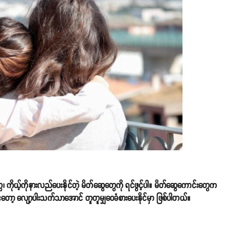
ကိုယ့်ကိုနားလည်ပေးနိုင်တဲ့ မိတ်ဆွေတွေကို ရင်ဖွင့်ပါ။ မိတ်ဆွေကောင်းတွေက
းတော့ လျော့ပါးသက်သာအောင် တူတူမျှဝေခံစားပေးနိုင်မှာ ဖြစ်ပါတယ်။