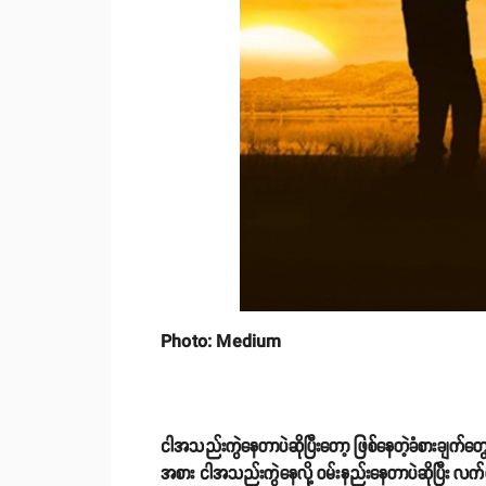
Photo: Medium
ငါအသည်းကွဲနေတာပဲဆိုပြီး‌တော့ ဖြစ်နေတဲ့ခံစားချက်တ
အစား ငါအသည်းကွဲနေလို့ ဝမ်းနည်းနေတာပဲဆိုပြီး လက