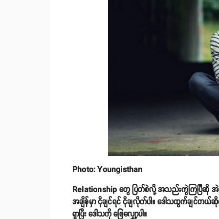
Photo: Youngisthan
Relationship တွေ ပြတ်စဲလို့ အသည်းကွဲကြပြီဆို အဲဒ
အချိန်မှာ ငိုချင်ရင် ငိုချလိုက်ပါ။ ဒေါသထွက်ချင်တယ်ဆ
ရှာပြီး ဒေါသကို ဖြေလျှော့ပါ။