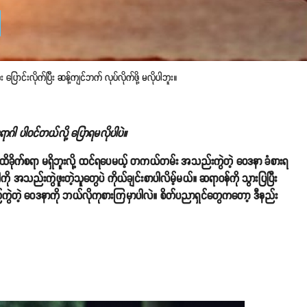
ောင်းလိုက်ပြီး ဆန့်ကျင်ဘက် လုပ်လိုက်ဖို့ မလိုပါဘူး။
ရောဂါ ပါဝင်တယ်လို့ ပြောရမလိုပါပဲ။
ခိုက်စရာ မရှိဘူးလို့ ထင်ရပေမယ့် တကယ်တမ်း အသည်းကွဲတဲ့ ဝေဒနာ ခံစားရ
 ဒါကို အသည်းကွဲဖူးတဲ့သူတွေပဲ ကိုယ်ချင်းစာပါလိမ့်မယ်။ ဆရာဝန်ကို သွားပြပြီး
းည်ကွဲတဲ့ ဝေဒနာကို ဘယ်လိုကုစားကြမှာပါလဲ။ စိတ်ပညာရှင်တွေကတော့ ဒီနည်း