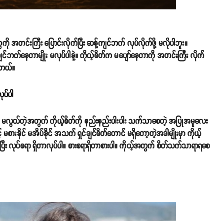
ု အတင်းကြီး ပြောင်းလိုက်ပြီး ဆန့်ကျင်ဘက် လုပ်လိုက်ဖို့ မလိုပါဘူး။
င်ဘက်နေတာမျိုး မလုပ်ပါနဲ့။ ကိုယ့်စိတ်က မပျော်နေတာကို အတင်းကြီး လိုက်
ါတယ်။
ပ်ပါ
ို့ မလွယ်တဲ့အတွက် ကိုယ့်စိတ်ကို နည်းနည်းပါးပါး သက်သာစေတဲ့ အပြုအမူလေး
နိုင် မအိပ်နိုင် အသက် ရှင်ချင်စိတ်တောင် မရှိတော့တဲ့အခါမျိုးမှာ ကိုယ့်
းပြီး လုပ်စရာ ရှိတာလုပ်ပါ။ စားစရာရှိတာစားပါ။ ကိုယ့်အတွက် စိတ်သက်သာရာရစေ