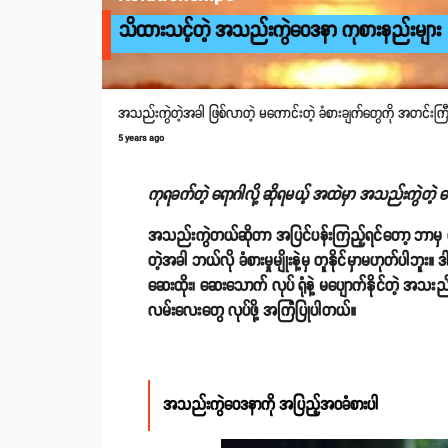
သိထားသင့်တဲ့ အသည်းကွဲဝေဒနာ ကုစားနည်းများ
အသည်းကွဲတဲ့အခါ ဖြစ်လာတဲ့ မကောင်းတဲ့ ခံစားချက်တွေကို အတင်းကြီး ပြ
5 years ago
ကုရခက်တဲ့ ‌‌ရောဂါလို့ ဆိုရမယ့် အထဲမှာ အသည်းကွဲတဲ့ ‌
အသည်းကွဲတယ်ဆိုတာ အပြင်ပန်းကြည့်ရင်တော့ ဘာမှ ထိ
တဲ့အခါ ဘယ်လို ခံစားမှုမျိုးနဲ့မှ တူနိုင်မှာမဟုတ်ပါဘူး။
ဆေးထိုး၊ ဆေးသောက် လုပ် ရုံနဲ့ မပျောက်နိုင်တဲ့ အသ
လမ်းလေးတွေ လုပ်ဖို့ အကြံပြုပါတယ်။
အသည်းကွဲဝေဒနာကို အပြည့်အဝခံစားပါ