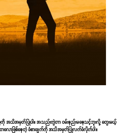
ွေကို အသိအမှတ်ပြုပါ။ အသည်းကွဲတာ ဝမ်းနည်းမနေသင့်ဘူးလို့ တွေးမယ့်
်တလောဖြစ်နေတဲ့ ခံစားချက်ကို အသိအမှတ်ပြုလက်ခံလိုက်ပါ။