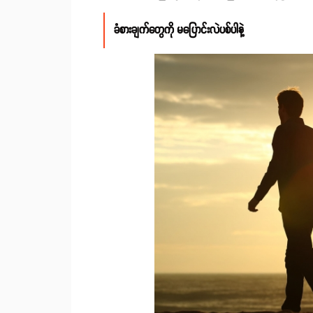
ခံစားချက်တွေကို မပြောင်းလဲပစ်ပါနဲ့