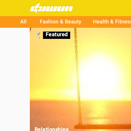
All
Fashion & Beauty
Health & Fitnes
Featured
arrow_back_ios
Relationships