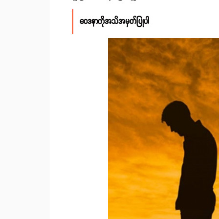
ဝေဒနာကိုအသိအမှတ်ပြုပါ