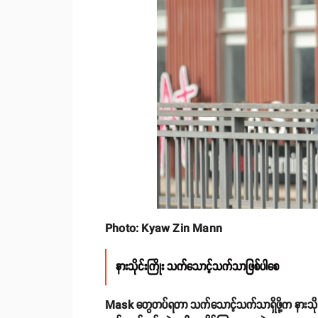
Photo: Kyaw Zin Mann
နားသိုင်းကြိုး သက်သောင့်သက်သာဖြစ်ပါစေ
Mask တွေတပ်ရတာ သက်သောင့်သက်သာရှိဖို့က နားသိုင်းကြ