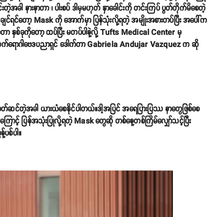
င်းတဲ့အခါ နားနာတာ ၊ ပါးစပ် ဒါမှမဟုတ် နှာခေါင်းကို တင်းကြပ် ပွတ်တိုက်မိစေတဲ့
ြစ်ချင်ရင်တော့ Mask ကို အောက်မှာ ပြန်သုံးလို့ရတဲ့ အမျိုးအစားတပ်ပြီး အပေါ်က
တာ နှစ်ခုကိုတော့ ထပ်ပြီး မတပ်ပါနဲ့လို့ Tufts Medical Center မှ
ှ ကူးစက်ရောဂါဗေဒပညာရှင် ဒေါက်တာ Gabriela Andujar Vazquez က ဆို
စွာဝတ်ဆင်တဲ့အခါ ယားယံစေနိုင်ပါတယ်။ဒါ့အပြင် အရေပြားပြဿ နာတွေဖြစ်စေ
ြောင့် ပြန်အသုံးပြုလို့ရတဲ့ Mask တွေဆို တစ်နေ့တစ်ကြိမ်လျှော်သင့်ပြီး
့်ပစ်ပါ။