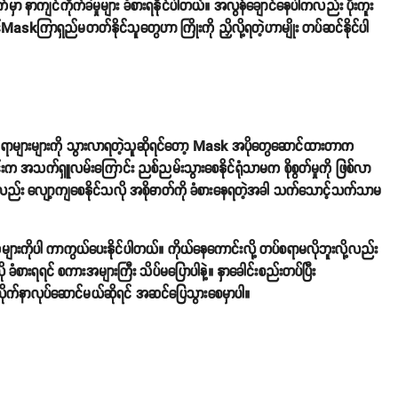
မှာ နာကျင်ကိုက်ခဲမှုများ ခံစားရနိုင်ပါတယ်။ အလွန်ချောင်နေပါကလည်း ပိုးကူး
့်Maskကြာရှည်မတတ်နိုင်သူတွေဟာ ကြိုးကို ညှိလို့ရတဲ့ဟာမျိုး တပ်ဆင်နိုင်ပါ
နေရာများများကို သွားလာရတဲ့သူဆိုရင်တော့ Mask အပိုတွေဆောင်ထားတာက
်းက အသက်ရှူလမ်းကြောင်း ညစ်ညမ်းသွားစေနိုင်ရုံသာမက စိုစွတ်မှုကို ဖြစ်လာ
ုကိုလည်း လျော့ကျစေနိုင်သလို အစိုဓာတ်ကို ခံစားနေရတဲ့အခါ သက်သောင့်သက်သာမ
ူများကိုပါ ကာကွယ်ပေးနိုင်ပါတယ်။ ကိုယ်နေကောင်းလို့ တပ်စရာမလိုဘူးလို့လည်း
ခံစားရရင် စကားအများကြီး သိပ်မပြောပါနဲ့။ နှာခေါင်းစည်းတပ်ပြီး
လိုက်နာလုပ်ဆောင်မယ်ဆိုရင် အဆင်ပြေသွားစေမှာပါ။