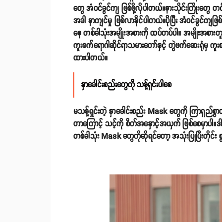
တွေ အံဝင်ခွင်ကျ ဖြစ်ဖို့လိုပါတယ်။နားသိုင်းကြိုးတွေ တ
အခါ နာကျင်မှု ဖြစ်လာနိုင်ပါတယ်။ပိုပြီး အံဝင်ခွင်ကျဖ
နေ တစ်ခါသုံးအမျိုးအစားကို ထပ်တပ်ပါ။ အမျိုးအစားတူ
ကူးစက်ရောဂါဆိုင်ရာသမားတော်နှင့် တွဲဖက်ဆေးရုံမ
ထားပါတယ်။
နှာခေါင်းစည်းတွေကို သန့်ရှင်းပါစေ
မသန့်ရှင်းတဲ့ နှာခေါင်းစည်း Mask တွေကို ကြာရှည်
တာကြောင့် သင့်ကို စိတ်အနှောင့်အယှက် ဖြစ်စေမှာပါ။ဒါက
တစ်ခါသုံး Mask တွေကိုဆိုရင်တော့ အသုံးပြုပြီးတိုင်း စွန