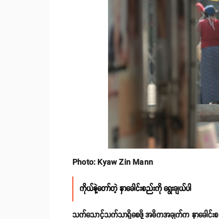
Photo: Kyaw Zin Mann
ကိုယ်နဲ့တော်တဲ့ နှာခေါင်းစည်းကို ရွေးချယ်ပါ
သက်သောင့်သက်သာရှိစေဖို့ အဓိကအချက်က နှာခေါင်းစည်းနဲ့ က