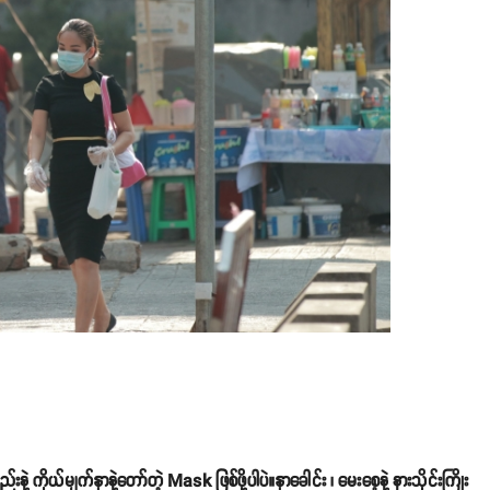
ိုယ်မျက်နှာနဲ့တော်တဲ့ Mask ဖြစ်ဖို့ပါပဲ။နှာခေါင်း ၊ မေးစေ့နဲ့ နားသိုင်းကြိုး