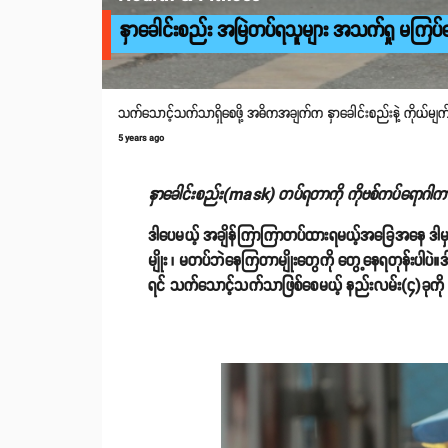
နှာခေါင်းစည်း အမြဲတပ်ရသူများ အသက်ရှု မကြပ်စ
သက်သောင့်သက်သာရှိစေဖို့ အဓိကအချက်က နှာခေါင်းစည်းနဲ့ ကိုယ်မျက်နှာ
5 years ago
နှာခေါင်းစည်း(mask) တပ်ရတာကို ကိုဗစ်ကပ်ရောဂါကာလမ
ဒါပေမယ့် အချိန်ကြာကြာတပ်ထားရမယ့်အခြေအနေ ဒါမှ
မျိုး ၊ မတပ်ဘဲနေကြတာမျိုးတွေကို တွေ့နေရတုန်းပါပ
ရင် သက်သောင့်သက်သာဖြစ်စေမယ့် နည်းလမ်း(၄)ခုကို 