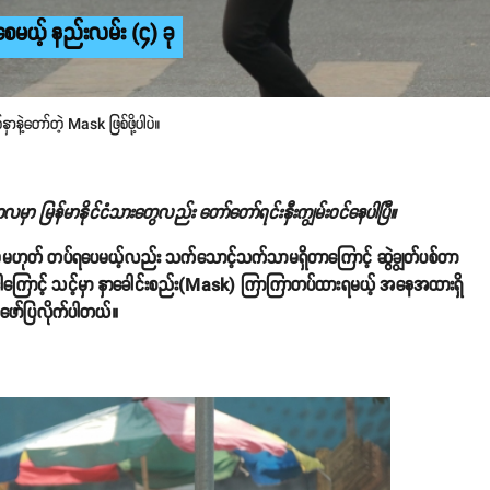
ေမယ့် နည်းလမ်း (၄) ခု
နဲ့တော်တဲ့ Mask ဖြစ်ဖို့ပါပဲ။
ှာ မြန်မာနိုင်ငံသားတွေလည်း တော်တော်ရင်းနှီးကျွမ်းဝင်နေပါပြီ။
မဟုတ် တပ်ရပေမယ့်လည်း သက်သောင့်သက်သာမရှိတာကြောင့် ဆွဲချွတ်ပစ်တာ
ဲ။ဒါကြောင့် သင့်မှာ နှာခေါင်းစည်း(Mask) ကြာကြာတပ်ထားရမယ့် အနေအထားရှိ
ဖော်ပြလိုက်ပါတယ်။