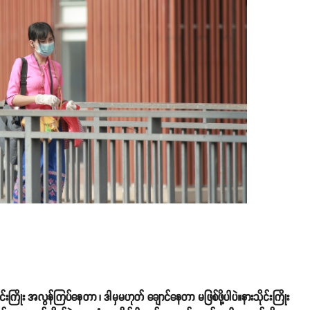
ိုး အလွန်ကြပ်နေတာ ၊ ဒါမှမဟုတ် ချောင်နေတာ မဖြစ်ဖို့ပါပဲ။နားသိုင်းကြိုး