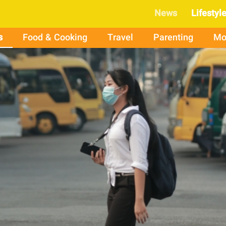
News
Lifestyl
s
Food & Cooking
Travel
Parenting
Mo