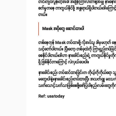
တင်းကျပ်လွန်းတဲ့အခါ အချိန်ကြာလာတာနဲ့အမျှ နားနောက်
စက်မှုကနေ ကာကွယ်နိုင်ဖို့ အန္တရာယ်ရှိပါတယ်။ဒါကြောင
တယ်။
Mask အပိုတွေ ဆောင်ထားပါ
တစ်နေကုန် Mask တပ်ထားဖို့ လိုအပ်သူ ဒါမှမဟုတ် 
သင့်တော်ပါတယ်။ ပြီးတော့ တစ်ခုထဲကို ကြာရှည်တပ်ခြင
စေနိုင်ပါတယ်။ဒါဟာ နှာခေါင်းစည်းရဲ့ ကာကွယ်နိုင်မှ
ရှိ ဖြစ်နိုင်တာကြောင့် လဲလှယ်ပေးပါ။
နှာခေါင်းစည်း တပ်ဆင်ထားခြင်းက ကိုယ့်ကိုကိုယ်ရော သ
မတွေးပါနဲ့။နှာခေါင်းစည်းတပ်ထားပြီး အသက်ရှူ မဝသလို 
သက်သောင့်သက်သာဖြစ်စေဖို့ဖော်ပြပါနည်းလမ်းတွေကို
Ref: usatoday