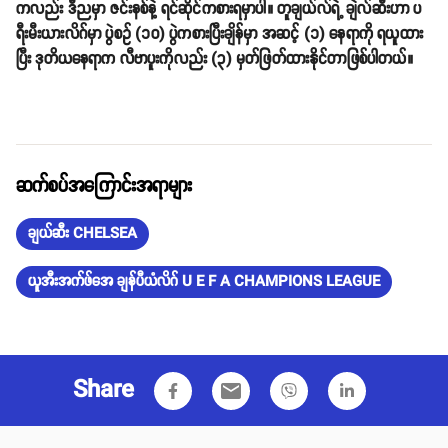
ကလည်း ဒီညမှာ ဇင်းနစ်နဲ့ ရင်ဆိုင်ကစားရမှာပါ။ တူချယ်လ်ရဲ့ ချဲလ်ဆီးဟာ ပ
ရီးမီးယားလိဂ်မှာ ပွဲစဥ် (၁၀) ပွဲကစားပြီးချိန်မှာ အဆင့် (၁) နေရာကို ရယူထား
ပြီး ဒုတိယနေရာက လီဗာပူးကိုလည်း (၃) မှတ်ဖြတ်ထားနိုင်တာဖြစ်ပါတယ်။
ဆက်စပ်အကြောင်းအရာများ
ချယ်ဆီး CHELSEA
ယူအီးအက်ဖ်အေ ချန်ပီယံလိဂ် U E F A CHAMPIONS LEAGUE
Share
email