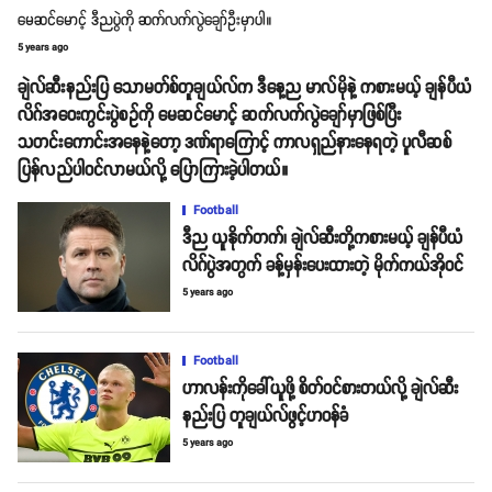
မေဆင်မောင့် ဒီညပွဲကို ဆက်လက်လွဲချော်ဦးမှာပါ။
5 years ago
ချဲလ်ဆီးနည်းပြ သောမတ်စ်တူချယ်လ်က ဒီနေ့ည မာလ်မိုနဲ့ ကစားမယ့် ချန်ပီယံ
လိဂ်အဝေးကွင်းပွဲစဥ်ကို မေဆင်မောင့် ဆက်လက်လွဲချော်မှာဖြစ်ပြီး
သတင်းကောင်းအနေနဲ့တော့ ဒဏ်ရာကြောင့် ကာလရှည်နားနေရတဲ့ ပူလီဆစ်
ပြန်လည်ပါဝင်လာမယ်လို့ ပြောကြားခဲ့ပါတယ်။
Football
ဒီည ယူနိုက်တက်၊ ချဲလ်ဆီးတို့ကစားမယ့် ချန်ပီယံ
လိဂ်ပွဲအတွက် ခန့်မှန်းပေးထားတဲ့ မိုက်ကယ်အိုဝင်
5 years ago
Football
ဟာလန်းကိုခေါ်ယူဖို့ စိတ်ဝင်စားတယ်လို့ ချဲလ်ဆီး
နည်းပြ တူချယ်လ်ဖွင့်ဟဝန်ခံ
5 years ago