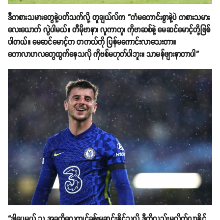
ဒီကစားသမားတွေနဲ့ပတ်သက်လို့ တူချယ်လ်က “ကံမကောင်းစွာနဲ့ပဲ ကစားသမား
လေးယောက် လွဲပါမယ်။ တီမိုဗာနာ၊ လူကာကူ၊ ကိုဗာဆစ်နဲ့ မေဆင်မောင့်တို့ဖြစ်
ပါတယ်။ မေဆင်မောင့်က တကယ်ကို ပြန်မကောင်းလာသေးတာ။
ကောလာဟလတွေထွက်နေသလို ကိုဗစ်မဟုတ်ပါဘူး။ သာမန်ဖျားနာတာပါ”
“ဒါပေမယ့် သူ အခုထိလေ့ကျင့်ခန်းမဆင်းနိုင်သလို ဒီကိုလည်းမလိုက်လာနိုင်