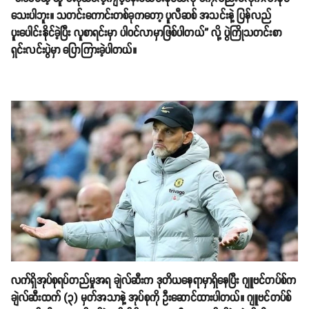
သေးပါဘူး။ သတင်းကောင်းတစ်ခုကတော့ ပူလီဆစ် အသင်းနဲ့ ပြန်လည်
ပူးပေါင်းနိုင်ခဲ့ပြီး လူစာရင်းမှာ ပါဝင်လာမှာဖြစ်ပါတယ်” လို့ ပွဲကြိုသတင်းစာ
ရှင်းလင်းပွဲမှာ ပြောကြားခဲ့ပါတယ်။
လက်ရှိအုပ်စုရပ်တည်မှုအရ ချဲလ်ဆီးက ဒုတိယနေရာမှာရှိနေပြီး ဂျူဗင်တပ်စ်က
ချဲလ်ဆီးထက် (၃) မှတ်အသာနဲ့ အုပ်စုကို ဦးဆောင်ထားပါတယ်။ ဂျူဗင်တပ်စ်