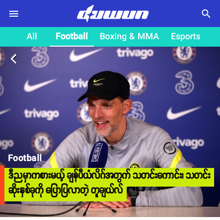
search
All
Football
Boxing & MMA
Esports
arrow_back_ios
Football
ဒီညမှာကစားမယ့် ချန်ပီယံလိဂ်အတွက် သတင်းကောင်း၊ သတင်း
ဆိုးနှစ်ခုကို ပြောပြလာတဲ့ တူချယ်လ်