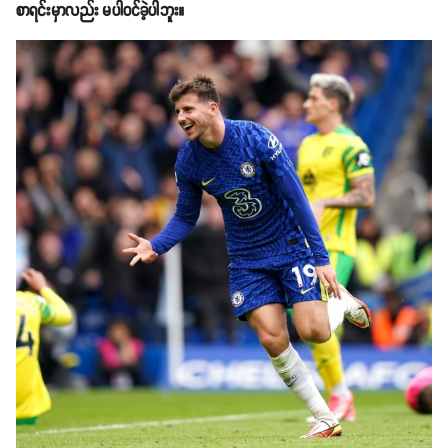
စာရင်းမှာလည်း မပါဝင်ခဲ့ပါဘူး။