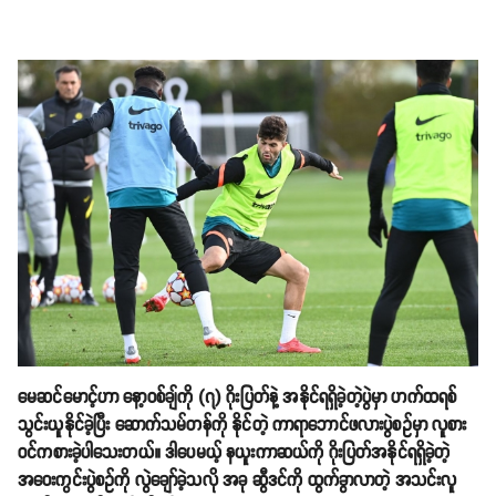
မေဆင်မောင့်ဟာ နော့ဝစ်ချ်ကို (၇) ဂိုးပြတ်နဲ့ အနိုင်ရရှိခဲ့တဲ့ပွဲမှာ ဟက်ထရစ်
သွင်းယူနိုင်ခဲ့ပြီး ဆောက်သမ်တန်ကို နိုင်တဲ့ ကာရာဘောင်ဖလားပွဲစဥ်မှာ လူစား
ဝင်ကစားခဲ့ပါသေးတယ်။ ဒါပေမယ့် နယူးကာဆယ်ကို ဂိုးပြတ်အနိုင်ရရှိခဲ့တဲ့
အဝေးကွင်းပွဲစဥ်ကို လွဲချော်ခဲ့သလို အခု ဆွီဒင်ကို ထွက်ခွာလာတဲ့ အသင်းလူ