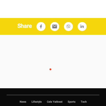
Share
email
News
Lifestyle
Cele Yatkwat
Sports
Tech