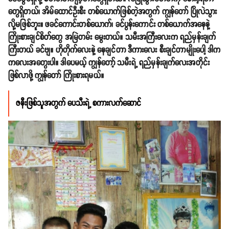
တွေရှိတယ်၊ အိမ်ထောင်ဦးစီး တစ်ယောက်ဖြစ်တဲ့အတွက် ကျွန်တော် ပြိုလဲသွား
လို့မဖြစ်ဘူး။ ဖခင်ကောင်းတစ်ယောက်၊ ခင်ပွန်းကောင်း တစ်ယောက်အနေနဲ့
ကြိုးစားချင်စိတ်တွေ အမြဲတမ်း မွေးတယ်။ သမီးအကြီးလေးက ရည်မှန်းချက်
ကြီးတယ် ခင်ဗျ။ ဟိုတိုက်လေးနဲ့ နေချင်တာ ဒီကားလေး စီးချင်တာမျိုးပေါ့ ဒါက
ကလေးအတွေးပါ။ ဒါပေမယ့် ကျွန်တော့် သမီးရဲ့ ရည်မှန်းချက်လေးအတိုင်း
ဖြစ်လာဖို့ ကျွန်တော် ကြိုးစားရမယ်။
ဇနီးဖြစ်သူအတွက် ပေသီးရဲ့ စကားလက်ဆောင်