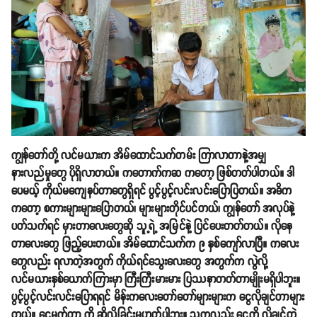
ကျွန်တော်တို့ လင်မယားက အိမ်ထောင်သက်တမ်း ကြာလာတာနဲ့အမျှ
နားလည်မှုတွေ ပိုရှိလာတယ်။ ကတောက်ကဆ ကတော့ ဖြစ်တတ်ပါတယ်။ ဒါ
ပေမယ့် ကိုယ်မကျေနပ်တာတွေရှိရင် ပွင့်ပွင့်လင်းလင်းပြောပြတယ်။ အဓိက
ကတော့ စကားများများပြောတယ်၊ များများတိုင်ပင်တယ်၊ ကျွန်တော် အလုပ်နဲ့
ပတ်သက်ရင် မှားတာလေးတွေဆို သူ့ရဲ့ အမြင်နဲ့ ပြင်ပေးတတ်တယ်။ လိုနေ
တာလေးတွေ ဖြည့်ပေးတယ်။ အိမ်ထောင်သက်က ၉ နှစ်ကျော်လာပြီ။ ကလေး
တွေလည်း ရလာတဲ့အတွက် ကိုယ်ရင်သွေးလေးတွေ အတွက်က လွဲလို့
လင်မယားနှစ်ယောက်ကြားမှာ ကြီးကြီးမားမား ပြဿနာတတ်တာမျိုးမရှိပါဘူး။
ပွင့်ပွင့်လင်းလင်းပြောရရင် မိန်းကလေးတော်တော်များများက ငွေလိုချင်တာများ
တယ်။ ငွေမက်တာ ကို ဆိုလိုခြင်းမဟုတ်ပါဘူး။ သူကလည်း ငွေကို လိုချင်တဲ့