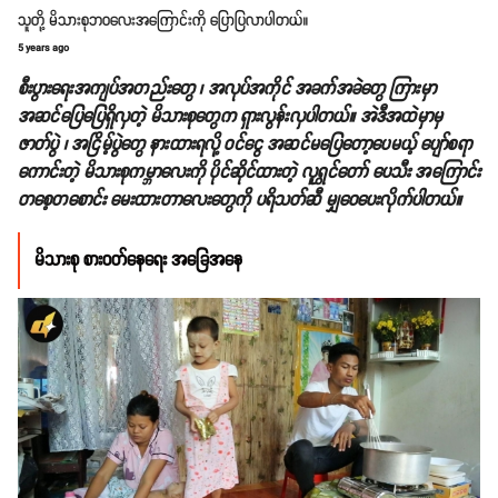
သူတို့ မိသားစုဘဝလေးအကြောင်းကို ပြောပြလာပါတယ်။
5 years ago
စီးပွားရေးအကျပ်အတည်းတွေ ၊ အလုပ်အကိုင် အခက်အခဲတွေ ကြားမှာ
အဆင်ပြေပြေရှိလှတဲ့ မိသားစုတွေက ရှားလွန်းလှပါတယ်။ အဲဒီအထဲမှာမှ
ဇာတ်ပွဲ ၊ အငြိမ့်ပွဲတွေ နားထားရလို့ ဝင်ငွေ အဆင်မပြေတော့ပေမယ့် ပျော်စရာ
ကောင်းတဲ့ မိသားစုကမ္ဘာလေးကို ပိုင်ဆိုင်ထားတဲ့ လူရွှင်တော် ပေသီး အကြောင်း
တစေ့တစောင်း မေးထားတာလေးတွေကို ပရိသတ်ဆီ မျှဝေပေးလိုက်ပါတယ်။
မိသားစု စားဝတ်နေရေး အခြေအနေ