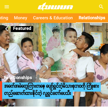
search
ting
Money
Careers & Education
Relationships
Featured
arrow_back_ios
Relationships
အခက်အခဲတွေကြားကနေ ပျော်ရွှင်တဲ့မိသားစုဘဝကို ကြိုးစား
တည်ဆောက်ထားနိုင်တဲ့ လူရွှင်တော်ပေသီး