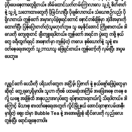
ပံ့ပိုးပေးနေတာတွေရှိတယ်။ အိမ်ထောင်သက်တမ်းကြာလာလေ သူ့ရဲ့ စိတ်ဓာတ်
နဲ့ သူ့ရဲ့ သဘောထားတွေကို ပိုမြင်လာပြီး ပိုချစ်လာတယ်။ သံယောဇဉ်လည်း ပို
ရှိလာတယ်၊ ကျွန်တော် အမှားလုပ်ခဲ့ဖူးရင်တောင် နောင်တစ်ချိန်မှာ အဲ့ဒီအမှားကို
ထောက်ပြီး ပြန်ပြောတတ်တဲ့သူမဟုတ်ဘူး။ သူ မေ့နိုင်အောင် ကြိုးစားတယ်။ ဒါ
လေးကို ကျေးဇူးတင် ချီးကျူးရပါတယ်။ ကျွန်တော် အရင်က ပွဲတွေ ကဖို့ နယ်
တွေ ခရီးထွက်ရရင် အနောက်မှာ ကျန်ခဲ့တဲ့ ကလေး နှစ်ယောက်နဲ့ သူနဲ့ စား
ဝတ်နေရေးအတွက် သူ့ဘာသာသူ ဖြေရှင်းတယ်။ ကျွန်တော့်ကို လှမ်းပြီး အပူမ
ပေးဘူး။
လူရွှင်တော် ပေသီးကို ပရိသတ်တွေက အငြိမ့်၊ ပြဇာတ် နဲ့ နယ်ဖျော်ဖြေပွဲတွေမှာ
ဆိုရင် တွေ့ရလေ့ရှိမှာပါ။ သူဟာ ကိုဗစ် ပထမဆုံးအကြိမ် အခြေအနေ ကနေ စ
လို့ ယနေ့ အချိန်ထိ အနုပညာအလုပ်တွေ ရပ်နားထားရတယ်လို့ သိရပါတယ်။ ဒါ
ကြောင့် မိသားစု စားဝတ်နေရေးအတွက် လှိုင်မြို့နယ် အောင်ရတနာလမ်းအနီး
မှာရှိတဲ့ စျေး ထဲမှာ Bubble Tea နဲ့ အအေးမျိုးစုံ ဆိုင်လေးကို လှည်းလေး
တွန်းပြီး ရောင်းချနေတာပါ။