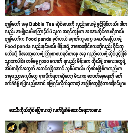
ကျွန်တော် အခု Bubble Tea ဆိုင်လေးကို လှည်းလေးနဲ့ ဖွင့်ဖြစ်တယ်။ ဒါက
လည်း အမျိုးသမီးကြောင့်ပါပဲ သူက အရင်တုန်းက အအေးဆိုင်လေးရှိတယ်၊
ကျွန်တော်က Food panda နင်းတယ် နောက်ကျတော့ အဆင်မပြေတာနဲ့
Food panda လည်းနင်းမယ်၊ မိန်းမရဲ့ အအေးဆိုင်လေးကိုလည်း ဝိုင်းကူ
မယ်ပေါ့ ဒီအတွေးလေးနဲ့ ကြိုးစားလာရင်းကနေ အခု လှည်းလေးနဲ့ ဆိုင်ဖွင့်ဖြစ်
သွားတာပါပဲ။ တစ်နေ့ ၅၀၀၀ လောက် ရလည်း မိန်းမက ကိုယ်နဲ့ ကလေးတွေရဲ့
အိမ်စာရိတ်အတွက် အဆင်ပြေအောင် သူစီမံတယ်။ ကိုဗစ်စဖြစ်ကတည်းက
အနုပညာအလုပ်တွေ နားလိုက်ရတာဆိုတော့ မိသားစု စားဝတ်နေရေးကို ခက်
ခက်ခဲခဲနဲ့ ပြေလည်အောင် ဖြေရှင်းလိုက်ရတာတဲ့ အချိန်တွေရှိခဲ့တာပေါ့ခင်ဗျာ။
ပေသီးကိုယ်တိုင်ပြောလာတဲ့ လက်ရှိအိမ်ထောင်ရေးဘဝလေး