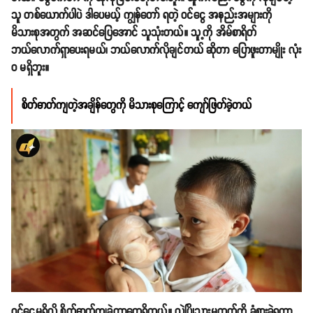
သူ တစ်ယောက်ပါပဲ ဒါပေမယ့် ကျွန်တော် ရတဲ့ ဝင်ငွေ အနည်းအများကို
မိသားစုအတွက် အဆင်ပြေအောင် သူသုံးတယ်။ သူ့ကို အိမ်စာရိတ်
ဘယ်လောက်ရှာပေးရမယ်၊ ဘယ်လောက်လိုချင်တယ် ဆိုတာ ပြောဖူးတာမျိုး လုံး
ဝ မရှိဘူး။
စိတ်ဓာတ်ကျတဲ့အချိန်တွေကို မိသားစုကြောင့် ကျော်ဖြတ်ခဲ့တယ်
ဝင်ငွေမရှိလို့ စိတ်ဓာတ်ကျခဲ့တာတွေရှိတယ်။ လဲပြိုသွားမတတ်ကို ခံစားခဲ့ရတာ