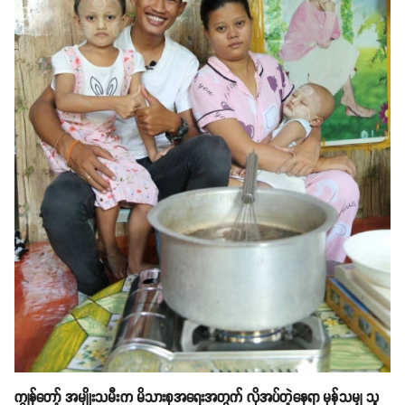
ကျွန်တော့် အမျိုးသမီးက မိသားစုအရေးအတွက် လိုအပ်တဲ့နေရာ မှန်သမျှ သူ