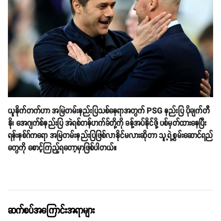
ယူနိုက်တက်ဟာ အမြဲတမ်းနည်းပြသစ်နေရာအတွက် PSG နည်းပြ ပိုချက်တီ
နို၊ အေဂျက်စ်နည်းပြ အဲရစ်တန်ဟက်ခ်တို့ကို ခန့်အပ်နိုင်ဖို့ ပစ်မှတ်ထားနေပြီး
ရန်းနစ်ဂ်ကရော အမြဲတမ်းနည်းပြဖြစ်လာနိုင်မလားဆိုတာ သူ့ရဲ့စွမ်းဆောင်ရည်
တွေကို စောင့်ကြည့်ရတော့မှာဖြစ်ပါတယ်။
ဆက်စပ်အကြောင်းအရာများ