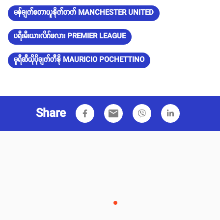
မန်ချက်စတာယူနိုက်တက် MANCHESTER UNITED
ပရီးမီးယားလိဂ်ဖလား PREMIER LEAGUE
မူရီဆီယိုပိုချက်တီနို MAURICIO POCHETTINO
Share
email