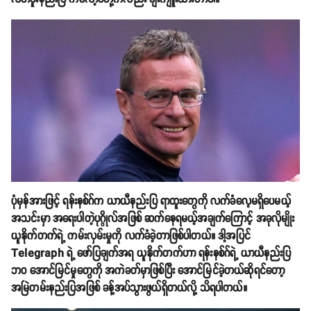
ပုံမှန်အားဖြင့် ရန်းနစ်ဂ်က ယာယီနည်းပြ ရာထူးတွေကို လက်ခံလေ့မရှိပေမယ့်
အသင်းမှာ အရေးပါတဲ့ပုဂ္ဂိုလ်အဖြစ် ဆက်နေရမယ့်အချက်ကြောင့် အခုလိုမျိုး
ယူနိုက်တက်ရဲ့ ကမ်းလှမ်းမှုကို လက်ခံခဲ့တာဖြစ်ပါတယ်။ ဒါ့အပြင်
Telegraph ရဲ့ ဖော်ပြချက်အရ ယူနိုက်တက်ဟာ ရန်းနစ်ဂ်ရဲ့ ယာယီနည်းပြ
ဘဝ အောင်မြင်မှုတွေကို အကဲခတ်မှာဖြစ်ပြီး အောင်မြင်ခဲ့တယ်ဆိုရင်တော့
အမြဲတမ်းနည်းပြအဖြစ် ခန့်အပ်သွားဖွယ်ရှိတယ်လို့ သိရပါတယ်။