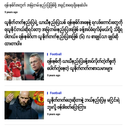
ရန်းနစ်ဂ်အတွက် အမြဲတမ်းနည်းပြဖြစ်ဖို့ အခွင့်အရေးရှိနေဆဲပါ။
5 years ago
ယူနိုက်တက်နည်းပြရဲ့ ယာယီနည်းပြသစ် ရန်းနစ်ဂ်အနေနဲ့ ရလဒ်ကောင်းတွေကို
ရယူနိုင်တယ်ဆိုရင်တော့ အမြဲတမ်းနည်းပြအဖြစ် ခန့်အပ်ခံရလိမ့်မယ်လို့ သိရှိရ
ပါတယ်။ ရန်းနစ်ဂ်ဟာ ယူနိုက်တက်နည်းပြအဖြစ် (၆) လ စာချုပ်သာ ချုပ်ဆို
ထားတာပါ။
Football
ရန်းနစ်ကို ယာယီနည်းပြခန့်အပ်လိုက်တဲ့ကိစ္စကို
ပေါက်ကွဲနေတဲ့ ယူနိုက်တက်ကစားသမားများ
5 years ago
Football
ယူနိုက်တက်ဟေ့ဆိုတာနဲ့ ဘယ်နည်းပြမှ မငြင်းရဲ
ဘူးလို့ ဗန်ဒါဗတ်ပြောကြား
5 years ago