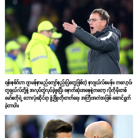
ရန်းနစ်ဂ်ဟာ ဂျာမန်နာမည်ကျော်နည်းပြတွေဖြစ်တဲ့ နာဂျယ်လ်စမန်း၊ ကလော့ပ်၊
တူချယ်လ်တို့နဲ့ အလုပ်တွဲလုပ်ခဲ့ဖူးပြီး နောက်ဆုံးအနေနဲ့ကတော့ လိုကိုမိုးတစ်
မော်စကိုရဲ့ ဘောလုံးဆိုင်ရာ ဖွံ့ဖြိုးတိုးတက်ရေး အကြီးအကဲအဖြစ် ဆောင်ရွက်
ခဲ့တာပါ။