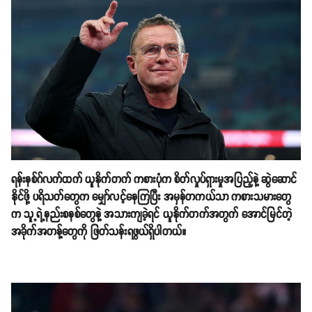
ရန်းနစ်ဂ်လက်ထက် ယူနိုက်တက် ကစားပုံက စိတ်လှုပ်ရှားမှုအပြည့်နဲ့ ဆွဲဆောင်
နိုင်ဖို့ ပရိသတ်တွေက မျှော်လင့်နေကြပြီး အမှန်တကယ်သာ ကစားသမားတွေ
က သူ့ရဲ့နည်းစနစ်တွေနဲ့ အသားကျခဲ့ရင် ယူနိုက်တက်အတွက် အောင်မြင်တဲ့
အခိုက်အတန့်တွေကို ဖြတ်သန်းရဖွယ်ရှိပါတယ်။