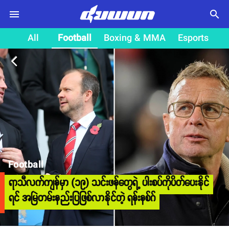
search
All
Football
Boxing & MMA
Esports
arrow_back_ios
Football
ရာသီလက်ကျန်မှာ (၁၉) သင်းဖန်တွေရဲ့ ပါးစပ်ကိုပိတ်ပေးနိုင်
ရင် အမြဲတမ်းနည်းပြဖြစ်လာနိုင်တဲ့ ရန်းနစ်ဂ်