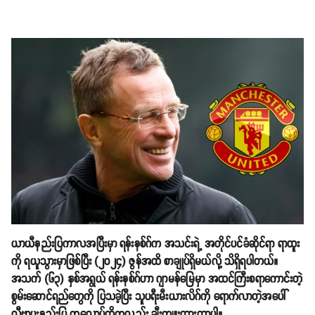
ယာယီနည်းပြကာလအပြီးမှာ ရန်းနစ်ဂ်က အသင်းရဲ့ အတိုင်ပင်ခံဆိုင်ရာ ရာထူး
ကို ရယူသွားမှာဖြစ်ပြီး (၂၀၂၄) ဇွန်အထိ စာချုပ်ရှိမယ်လို့ သိရှိရပါတယ်။
အသက် (၆၃) နှစ်အရွယ် ရန်းနစ်ဂ်ဟာ ဂျာမန်မြေမှာ အထင်ကြီးစရာကောင်းတဲ့
စွမ်းဆောင်ရည်တွေကို ပြသခဲ့ပြီး သူပရီးမီးယားလိဂ်ကို ရောက်လာတဲ့အပေါ်
လီဗာပူးနည်းပြ ကလော့ပ်တို့ကလည်း ချီးကျူးထားတာပါ။