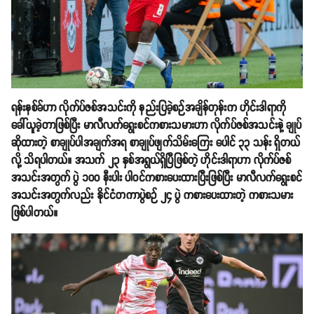
ရန်းနစ်ခ်ဟာ လိုက်ပ်ဇစ်အသင်းကို နည်းပြခဲ့စဉ်အချိန်တုန်းက ဟိုင်းဒါရာကို
ခေါ်ယူခဲ့တာဖြစ်ပြီး မာလီလက်ရွေးစင်ကစားသမားဟာ လိုက်ပ်ဇစ်အသင်းနဲ့ ချုပ်
ဆိုထားတဲ့ စာချုပ်ပါအချက်အရ စာချုပ်ဖျက်သိမ်းကြေး ပေါင် ၃၃ သန်း ရှိတယ်
လို့ သိရပါတယ်။ အသက် ၂၃ နှစ်အရွယ်ရှိပြီဖြစ်တဲ့ ဟိုင်းဒါရာဟာ လိုက်ပ်ဇစ်
အသင်းအတွက် ပွဲ ၁၀၀ နီးပါး ပါဝင်ကစားပေးထားပြီးဖြစ်ပြီး မာလီလက်ရွေးစင်
အသင်းအတွက်လည်း နိုင်ငံတကာပွဲစဉ် ၂၄ ပွဲ ကစားပေးထားတဲ့ ကစားသမား
ဖြစ်ပါတယ်။