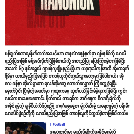
မန်ချက်စတာယူနိုက်တက်အသင်းဟာ တနင်္လာနေ့နံနက်မှာ ရန်းနစ်ခ်ကို ယာယီ
နည်းပြအဖြစ် ခန့်အပ်လိုက်ပြီဖြစ်တယ်လို့ အတည်ပြု ပြောကြားခဲ့တာဖြစ်ပြီး
အသက် ၆၃ နှစ်အရွယ် ဂျာမန်လူမျိုးနည်းပြဟာ ယခုရာသီကုန်အထိ အိုးထရက်
ဖို့ဒ်မှာ ယာယီနည်းပြအဖြစ် တာဝန်ယူကိုင်တွယ်သွားတော့မှာဖြစ်ပါတယ်။ အို
လေ ဂန်နာ ဆိုးလ်ရှားဟာ ရလဒ်ဆိုးတွေ တောက်လျှောက် ကြုံတွေ့ခဲ့ရပြီး
နောက်ပိုင်း ပြီးခဲ့တဲ့အပတ်မှာ ရာထူးကနေ ထုတ်ပယ်ခြင်းခံခဲ့ရတာဖြစ်ပြီး ကွင်း
လယ်ကစားသမားဟောင်း မိုက်ကယ် ကားရစ်က အင်္ဂါနေ့က ဗီလာရီးရဲလ်ကို
အနိုင်ရခဲ့တဲ့ ချန်ပီယံလိဂ်ပွဲစဉ်နဲ့ တနင်္ဂနွေနေ့က ချဲလ်ဆီးနဲ့ သရေကျခဲ့တဲ့ ပရီးမီး
ယားလိဂ်ပွဲစဉ်တို့ကို ယာယီနည်းပြအဖြစ် တာဝန်ယူကိုင်တွယ်ခဲ့တာဖြစ်ပါတယ်။
Football
အဝေးကွင်းမှာ ချယ်လ်ဆီးကိုအနိုင်မရခဲ့လို့