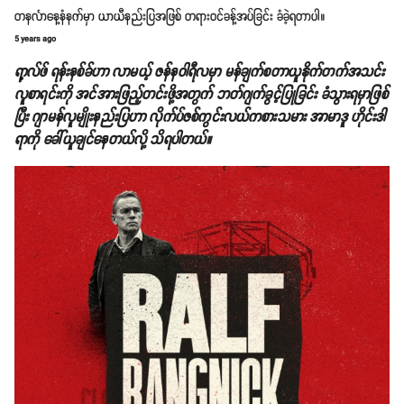
တနင်္လာနေ့နံနက်မှာ ယာယီနည်းပြအဖြစ် တရားဝင်ခန့်အပ်ခြင်း ခံခဲ့ရတာပါ။
5 years ago
ရာ့လ်ဖ် ရန်းနစ်ခ်ဟာ လာမယ့် ဇန်နဝါရီလမှာ မန်ချက်စတာယူနိုက်တက်အသင်း
လူစာရင်းကို အင်အားဖြည့်တင်းဖို့အတွက် ဘတ်ဂျက်ခွင့်ပြုခြင်း ခံသွားရမှာဖြစ်
ပြီး ဂျာမန်လူမျိုးနည်းပြဟာ လိုက်ပ်ဇစ်ကွင်းလယ်ကစားသမား အာမာဒူ ဟိုင်းဒါ
ရာကို ခေါ်ယူချင်နေတယ်လို့ သိရပါတယ်။