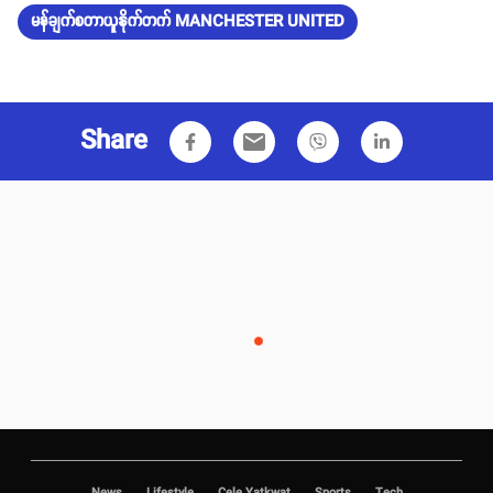
မန်ချက်စတာယူနိုက်တက် MANCHESTER UNITED
Share
email