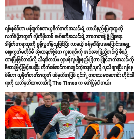
ရန်းနစ်ခ်ဟာ မန်ချက်စတာယူနိုက်တက်အသင်းရဲ့ ယာယီနည်းပြရာထူးကို
လက်ခံဖို့အတွက် လိုကိုမိုးတစ် မော်စကိုအသင်းရဲ့ အားကစားနဲ့ ဖွံ့ဖြိုးရေး
ဒါရိုက်တာရာထူးကို စွန့်လွှတ်ခဲ့သူဖြစ်ပြီး လာမယ့် ဇန်နဝါရီလအပြောင်းအရွှေ့
စျေးကွက်မတိုင်မီ အိုးထရက်ဖို့ဒ်က လူစာရင်းကို အင်အားဖြည့်တင်းဖို့ စီစဉ်
ထားပြီးဖြစ်တယ်လို့ သိရပါတယ်။ ဂျာမန်လူမျိုးနည်းပြဟာ ပြိုင်ဘက်အသင်းကို
ဖိအားမြင့်မြင့်ပေးပြီး တိုက်စစ်ဆင်ကစားချင်တဲ့ဆန္ဒရှိသူလို့ လူသိများပြီး ရန်းန
စ်ခ်ဟာ ယူနိုက်တက်အတွက် ပစ်မှတ်အဖြစ် ၎င်းရဲ့ ကစားသမားဟောင်း ဟိုင်းဒါ
ရာကို သတ်မှတ်ထားတယ်လို့ The Times က ဖော်ပြခဲ့ပါတယ်။