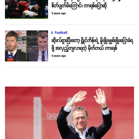
စိတ်ပျက်မိကြောင်း ကာရစ်ပြောဆို
5 years ago
Football
ဆိုးလ်ရှားပြီးတော့ ရွိုင်ကိန်းရဲ့ မှိုချိုးမျှစ်ချိုးပြောခံရ
ဖို့ အလှည့်ကျလာရတဲ့ မိုက်ကယ် ကားရစ်
5 years ago