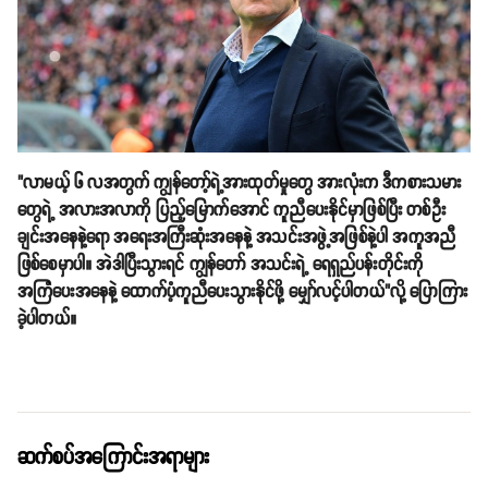
"လာမယ့် ၆ လအတွက် ကျွန်တော့်ရဲ့အားထုတ်မှုတွေ အားလုံးက ဒီကစားသမား
တွေရဲ့ အလားအလာကို ပြည့်မြောက်အောင် ကူညီပေးနိုင်မှာဖြစ်ပြီး တစ်ဦး
ချင်းအနေနဲ့ရော အရေးအကြီးဆုံးအနေနဲ့ အသင်းအဖွဲ့အဖြစ်နဲ့ပါ အကူအညီ
ဖြစ်စေမှာပါ။ အဲဒါပြီးသွားရင် ကျွန်တော် အသင်းရဲ့ ရေရှည်ပန်းတိုင်းကို
အကြံပေးအနေနဲ့ ထောက်ပံ့ကူညီပေးသွားနိုင်ဖို့ မျှော်လင့်ပါတယ်"လို့ ပြောကြား
ခဲ့ပါတယ်။
ဆက်စပ်အကြောင်းအရာများ