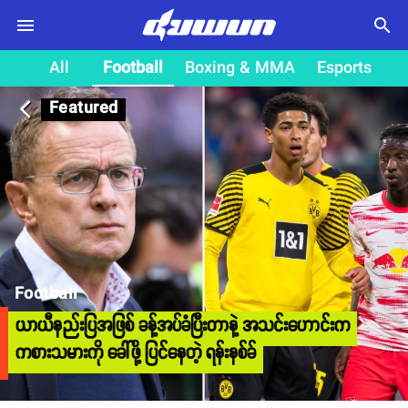
search
All
Football
Boxing & MMA
Esports
Featured
arrow_back_ios
Football
ယာယီနည်းပြအဖြစ် ခန့်အပ်ခံပြီးတာနဲ့ အသင်းဟောင်းက
ကစားသမားကို ခေါ်ဖို့ ပြင်နေတဲ့ ရန်းနစ်ခ်