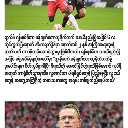
ရာ့လ်ဖ် ရန်းနစ်ခ်ဟာ မန်ချက်စတာယူနိုက်တက် ယာယီနည်းပြအဖြစ် ၆ လ
ကိုင်တွယ်ပြီးနောက် အိုးထရက်ဖို့ဒ်မှာ နောက်ထပ် ၂ နှစ် အကြံပေးရာထူးနဲ့
ဆက်လက် တာဝန်ထမ်းဆောင်သွားမှာဖြစ်ပါတယ်။ ရန်းနစ်ခ်က ယာယီနည်းပြ
အဖြစ် ခန့်အပ်ခံခဲ့ရတဲ့အပေါ်မှာ "ကျွန်တော် မန်ချက်စတာယူနိုက်တက်နဲ့
ပူးပေါင်းရမှာ စိတ်လှုပ်ရှားမိပြီး ဒီရာသီကို အောင်မြင်တဲ့ရာသီဖြစ်အောင် လုပ်ဖို့
အတွက် အာရုံစိုက်သွားမှာပါ။ လူစာရင်းက ပါရမီရှင်တွေနဲ့ ပြည့်နေပြီး လူငယ်
တွေနဲ့ အတွေ့အကြုံရှိတဲ့ ကစားသမားတွေ အရမ်း ဟန်ချက်ညီနေပါတယ်"