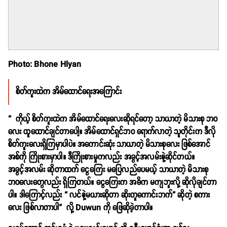
Photo: Bhone Hlyan
စိတ်ကူးထဲက အိမ်ထောင်ရေးအကြောင်း
“ ကိုယ့် စိတ်ကူးထဲက အိမ်ထောင်ရေးလေးဆိုရင်တော့ သာယာတဲ့ မိသားစု ဘဝ
လေး ထူထောင်ချင်တာပေါ့။ အိမ်ထောင်ရှင်ဘဝ ရောက်လာတဲ့ သူတိုင်းက ဒီလို
စိတ်ကူးလေးရှိကြမှာပါပဲ။ အကောင်းဆုံး သာယာတဲ့ မိသားစုလေး ဖြစ်အောင်
အစ်ကို ကြိုးစားမှာပါ။ ဒီကြိုးစားမှုကလည်း အခွင့်အလမ်းနဲ့ဆိုင်တယ်။
အခွင့်အလမ်း ဆိုတာထက် ငွေကြေး မပြေလည်ပေမယ့် သာယာတဲ့ မိသားစု
ဘဝလေးတွေလည်း ရှိကြတယ်။ ငွေကြေးက အဓိက မကျဘူးလို့ ဆိုလိုချင်တာ
ပါ။ ဒါကြောင့်လည်း “ လင်နဲ့မယားဆိုတာ ဆိုးတူကောင်းဘက်” ဆိုတဲ့ စကား
လေး ဖြစ်လာတာပါ” လို့ Duwun ကို ဖြေဆိုခဲ့တာပါ။