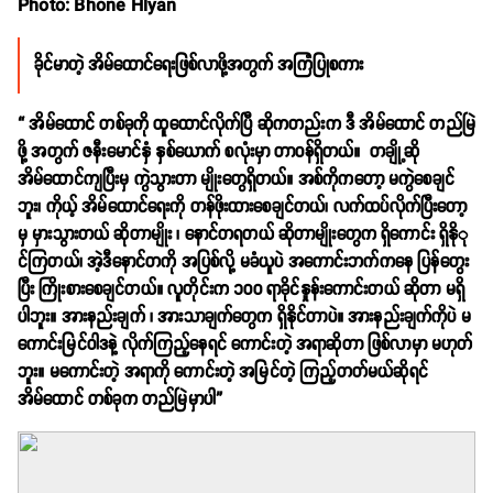
Photo: Bhone Hlyan
ခိုင်မာတဲ့ အိမ်ထောင်ရေးဖြစ်လာဖို့အတွက် အကြံပြုစကား
“ အိမ်ထောင် တစ်ခုကို ထူထောင်လိုက်ပြီ ဆိုကတည်းက ဒီ အိမ်ထောင် တည်မြဲ
ဖို့ အတွက် ဇနီးမောင်နှံ နှစ်ယောက် စလုံးမှာ တာဝန်ရှိတယ်။ တချို့ဆို
အိမ်ထောင်ကျပြီးမှ ကွဲသွားတာ မျိုးတွေရှိတယ်။ အစ်ကိုကတော့ မကွဲစေချင်
ဘူး၊ ကိုယ့် အိမ်ထောင်ရေးကို တန်ဖိုးထားစေချင်တယ်၊ လက်ထပ်လိုက်ပြီးတော့
မှ မှားသွားတယ် ဆိုတာမျိုး ၊ နောင်တရတယ် ဆိုတာမျိုးတွေက ရှိကောင်း ရှိနိုု
င်ကြတယ်၊ အဲ့ဒီနောင်တကို အပြစ်လို့ မခံယူပဲ အကောင်းဘက်ကနေ ပြန်တွေး
ပြီး ကြိုးစားစေချင်တယ်။ လူတိုင်းက ၁၀၀ ရာခိုင်နှုန်းကောင်းတယ် ဆိုတာ မရှိ
ပါဘူး။ အားနည်းချက် ၊ အားသာချက်တွေက ရှိနိုင်တာပဲ။ အားနည်းချက်ကိုပဲ မ
ကောင်းမြင်ဝါဒနဲ့ လိုက်ကြည့်နေရင် ကောင်းတဲ့ အရာဆိုတာ ဖြစ်လာမှာ မဟုတ်
ဘူး။ မကောင်းတဲ့ အရာကို ကောင်းတဲ့ အမြင်တဲ့ ကြည့်တတ်မယ်ဆိုရင်
အိမ်ထောင် တစ်ခုက တည်မြဲမှာပါ”