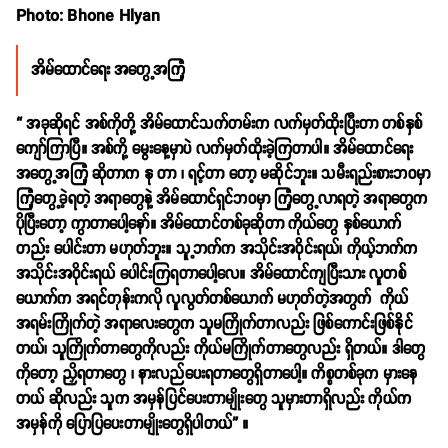
Photo: Bhone Hlyan
အိမ်ထောင်ရေး အတွေ့အကြုံ
“ အခုဆိုရင် အစ်ကိုတို့ အိမ်ထောင်သက်တမ်းက လက်မှတ်ထိုးပြီးတာ တစ်နှစ်
ကျော်ကြာပြီ။ အစ်ကို့ မွေးနေ့မှာပဲ လက်မှတ်ထိုးခဲ့ကြတာပါ။ အိမ်ထောင်ရေး
အတွေ့အကြုံ ဆိုတာက နု တာ ၊ ရင့်တာ တော့ မဆိုင်ဘူး။ သမီးရည်းစားဘဝမှာ
ကြုံတွေ့ခဲ့ရတဲ့ အရာတွေနဲ့ အိမ်ထောင်ရှင်ဘဝမှာ ကြုံတွေ့လာရတဲ့ အရာတွေက
ပိုပြီးတော့ ကွာတာပေါ့နော်။ အိမ်ထောင်တစ်ခုဆိုတာ ကိုယ်တွေ နှစ်ယောက်
တည်း ပေါင်းတာ မဟုတ်ဘူး။ သူ့ဘက်က အသိုင်းအဝိုင်းရယ်၊ ကိုယ့်ဘက်က
အသိုင်းအဝိုင်းရယ် ပေါင်းကြရတာပေါ့လေ။ အိမ်ထောင်ကျပြီးသား လူတစ်
ယောက်က အရင်တုန်းကလို လူလွတ်တစ်ယောက် မဟုတ်တဲ့အတွက် ကိုယ်
အရမ်းကြိုက်တဲ့ အရာလေးတွေက သူမကြိုက်တာလည်း ဖြစ်ကောင်းဖြစ်နိုင်
တယ်၊ သူကြိုက်တာတွေကိုလည်း ကိုယ်မကြိုက်တာတွေလည်း ရှိတယ်။ ဒါတွေ
ကိုတော့ ညှိရတာတွေ ၊ နားလည်ပေးရတာတွေရှိတာပေါ့။ ကိစ္စတစ်ခုက မှားနေ
တယ် ဆိုလည်း သူက အမှန်ပြင်ပေးတာမျိုးတွေ သူမှားတာရှိလည်း ကိုယ်က
အမှန်ကို ပြောပြပေးတာမျိုးတွေရှိပါတယ်” ။