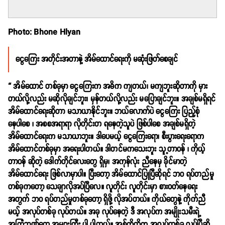
Photo: Bhone Hlyan
ငွေကြေး အတိုင်းအတာနဲ့ အိမ်ထောင်ရေးကို မဆုံးဖြတ်စေချင်
“ အိမ်ထောင် တစ်ခုမှာ ငွေကြေးက အဓိက ကျတယ်၊ မကျဘူးဆိုတာကို မှား
တယ်လို့လည်း မဆိုလိုချင်ဘူး၊ မှန်တယ်လို့လည်း မပြောချင်ဘူး။ အချစ်မရှိရင်
အိမ်ထောင်ရေးဆိုတာ မသာယာနိုင်ဘူး။ ဘယ်လောက်ပဲ ငွေကြေး ပြည့်စုံ
နေပါစေ ၊ အစစအရာရာ လိုတိုင်းတ ရနေတဲ့သူပဲ ဖြစ်ပါစေ အချစ်မရှိတဲ့
အိမ်ထောင်ရေးက မသာယာဘူး။ ဒါပေမယ့် ငွေကြေးရော၊ စီးပွားရေးရောက
အိမ်ထောင်တစ်ခုမှာ အရေးပါတယ်။ ဒါတင်မကသေးဘူး သူ့တာဝန် ၊ ကိုယ့်
တာဝန် ဆိုတဲ့ ဒေါက်တိုင်လေးတွေ ရှိမှ၊ အကုန်လုံး ညီနေမှ ခိုင်မာတဲ့
အိမ်ထောင်ရေး ဖြစ်လာမှာပါ။ ပြီးတော့ အိမ်ထောင်ပြုပြီဆိုရင် ဘဝ ရပ်တည်မှု
တစ်ခုကတော့ သေချာလိုအပ်ပြီလေ။ လူတိုင်း လူတိုင်းမှာ စားဝတ်နေရေး
အတွက် ဘဝ ရပ်တည်မှုတစ်ခုတော့ ရှိဖို့ လိုအပ်တယ်။ ကိုယ်တွေနဲ့ ကိုက်ညီ
မယ့် အလုပ်တစ်ခု လုပ်တယ်။ အခု လုပ်နေတဲ့ ဒီ အလုပ်က အမျိုးသမီးရဲ့
အကြံဉာဏ်တွေ အများကြီး ပါ ပါတယ်။ အစ်ကိုတို့က အလုပ်တစ်ခု လုပ်ပြီဆို