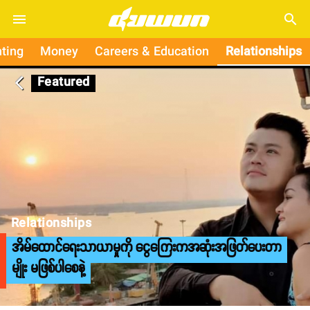
search
ting
Money
Careers & Education
Relationships
Featured
arrow_back_ios
Relationships
အိမ်ထောင်ရေးသာယာမှုကို ငွေကြေးကအဆုံးအဖြတ်ပေးတာ
မျိုး မဖြစ်ပါစေနဲ့