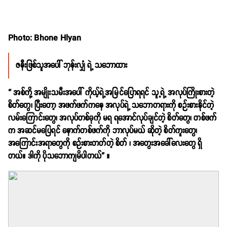
Photo: Bhone Hlyan
ဇနီးဖြစ်သူအပေါ် ဘုန်းလျှံ ရဲ့ သဘောထား
“ အစ်ကို့ အမျိုးသမီးအပေါ် ကိုယ့်ရဲ့အမြင်ပြောရရင် သူ့ရဲ့ အလုပ်ကြိုးစားတဲ့
စိတ်တွေ၊ ပြီးတော့ အဖက်ဖက်ကနေ အလုပ်ရဲ့ သဘောတရားကို စဉ်းစားနိုင်တဲ့
လမ်းကြောင်းတွေ၊ အလုပ်တစ်ခုကို မရ ရအောင်လုပ်ချင်တဲ့ စိတ်တွေ၊ တစ်ဖက်
က အဆင်မပြေရင် နောက်တစ်ဖက်ကို ဘာလုပ်မယ် ဆိုတဲ့ စိတ်ကူးတွေ၊
အကြောင်းအရာတွေကို စဉ်းစားတတ်တဲ့ စိတ် ၊ အတွေးအခေါ်လေးတွေ ရှိ
တယ်။ ဒါကို ပိုသဘောကျမိပါတယ်” ။