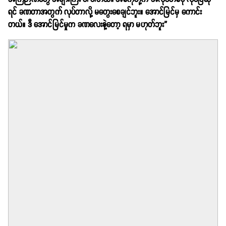
ရင် ခဏတာအတွက် လုပ်တာလို့ မတွေးစေချင်ဘူး။ အောင်မြင်မှ ကောင်း
တယ်။ ဒီ အောင်မြင်မှုက ခဏလေးနဲ့တော့ ရမှာ မဟုတ်ဘူး”