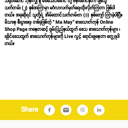
သရုပ်ဆောင် ဘုန်းလျှံ နဲ့ မမေသင်းမောင် တို့ ဇနီးမောင်နှံဟာ ချစ်သူ
သက်တမ်း (၂) နှစ်အကြာမှာ မင်္ဂလာလက်မှတ်ရေးထိုးလိုက်ကြတာ ဖြစ်ပါ
တယ်။ အခုဆိုရင် သူတို့ရဲ့ အိမ်ထောင်သက်တမ်းက (၁) နှစ်ကျော် ကြာခဲ့ပါပြီ။
မိသားစု စီးပွားရေး တစ်ခုဖြစ်တဲ့ “ Ma May” စားသောက်ကုန် Online
Shop Page ကနေတဆင့် ရှမ်းပြည်နယ်ထွက် ဒေသ စားသောက်ကုန်များ ၊
ရခိုင်ဒေသထွက် စားသောက်ကုန်များကို Live လွှင့် ရောင်းချနေတာ တွေ့ရပါ
တယ်။
Share
email