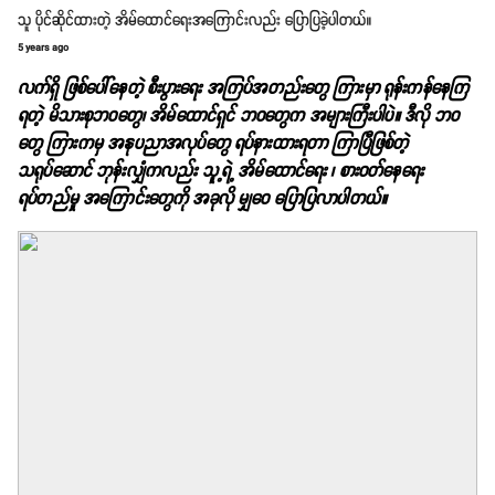
သူ ပိုင်ဆိုင်ထားတဲ့ အိမ်ထောင်ရေးအကြောင်းလည်း ပြောပြခဲ့ပါတယ်။
5 years ago
လက်ရှိ ဖြစ်ပေါ်နေတဲ့ စီးပွားရေး အကြပ်အတည်းတွေ ကြားမှာ ရုန်းကန်နေကြ
ရတဲ့ မိသားစုဘဝတွေ၊ အိမ်ထောင်ရှင် ဘဝတွေက အများကြီးပါပဲ။ ဒီလို ဘဝ
တွေ ကြားကမှ အနုပညာအလုပ်တွေ ရပ်နားထားရတာ ကြာပြီဖြစ်တဲ့
သရုပ်ဆောင် ဘုန်းလျှံကလည်း သူ့ရဲ့ အိမ်ထောင်ရေး ၊ စားဝတ်နေရေး
ရပ်တည်မှု အကြောင်းတွေကို အခုလို မျှဝေ ပြောပြလာပါတယ်။