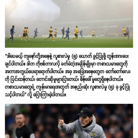
“ဒါပေမယ့် ကျနော်တို့အနေနဲ့ လူစားလဲမှု (၅) ယောက် ခွင့်ပြုဖို့ တွန်းအားပေး
ချင်ပါတယ်။ ဒါက ကိုဗစ်ကာလလို ခက်ခဲတဲ့အချိန်မျိုးမှာ ကစားသမားတွေကို
အကာအကွယ်ပေးရာရောက်ပါတယ်။ အခု အခြေအနေတွေက တော်တော်လေး
ကို ပြင်းထန်တယ်၊ တောင်းဆိုမှုများပြားတယ်၊ စိန်ခေါ်မှုတွေရှိနေပါတယ်။
ကစားသမားတွေရဲ့ ကျန်းမာရေးအတွက် အနည်းဆုံး လူစားလဲမှု (၅) ခု ခွင့်ပြု
သင့်ပါတယ်” လို့ ပြောကြားခဲ့ပါတယ်။