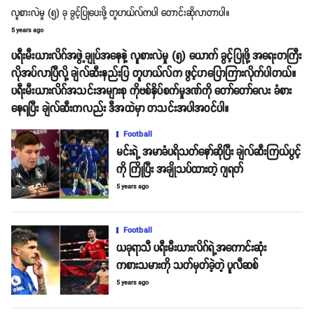
လူစားလဲမှု (၅) ခု ခွင့်ပြုပေးဖို့ တူဟယ်လ်ကပါ တောင်းဆိုလာတာပါ။
5 years ago
ပရီးမီးယားလိဂ်အဖွဲ့ချုပ်အနေနဲ့ လူစားလဲမှု (၅) ယောက် ခွင့်ပြုဖို့ အရေးတကြီး
လိုအပ်လာပြီလို့ ချဲလ်ဆီးနည်းပြ တူဟယ်လ်က ဖွင့်ဟပြောကြားလိုက်ပါတယ်။
ပရီးမီးယားလိဂ်အသင်းအများစု ကိုဗစ်နှိပ်စက်မှုဒဏ်ကို တော်တော်လေး ခံစား
နေရပြီး ချဲလ်ဆီးကလည်း ဒီအထဲမှာ တသင်းအပါအဝင်ပါ။
Football
မင်းရဲ့ အမာခံပရိသတ်နော်ဆိုပြီး ချဲလ်ဆီးကြယ်ပွင့်
ကို ကြိုပြီး အချိုသပ်ထားတဲ့ ဂျရတ်
5 years ago
Football
ယခုရာသီ ပရီးမီးယားလိဂ်ရဲ့အကောင်းဆုံး
ကစားသမားကို သတ်မှတ်ခဲ့တဲ့ ပူလီဆစ်
5 years ago