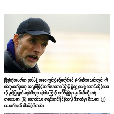
ပြီးခဲ့တဲ့အပတ်က ဝုလ်ဗ်နဲ့ အဝေးကွင်းပွဲစဥ်မတိုင်ခင် ချဲလ်ဆီးအသင်းတွင်း ကို
ဗစ်ကူးစက်မှုတွေ အလွန်မြင့်တက်လာတာကြောင့် ပွဲရွှေ့ပေးဖို့ တောင်းဆိုခဲ့ပေမ
ယ့် ခွင့်ပြုချက်မရခဲ့ပါဘူး။ အဲ့ဒါကြောင့် ဝုလ်ဗ်နဲ့ပွဲမှာ ချဲလ်ဆီးတို့ အရံ
ကစားသမား (၆) ယောက်သာ စာရင်းတင်နိုင်ခဲ့သလို ဒီအထဲမှာ ဂိုးသမား (၂)
ယောက်အထိ ပါဝင်ခဲ့ပါတယ်။