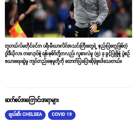
တူဟယ်လ်မတိုင်ခင်က ပရီးမီးယားလိဂ်အသင်းကြီးတွေရဲ့ နည်းပြတွေဖြစ်တဲ့
ဂွါဒီယိုလာ၊ ကလော့ပ်နဲ့ ရန်းနစ်ဂ်တို့ကလည်း လူစားလဲမှု (၅) ခု ခွင့်ပြုဖို့နဲ့ ပွဲစဥ်
ဇယားရေးဆွဲမှု ကျပ်တည်းနေမှုတို့ကို ထောက်ပြပြောဆိုခဲ့ဖူးပါသေးတယ်။
ဆက်စပ်အကြောင်းအရာများ
ချယ်ဆီး CHELSEA
COVID 19