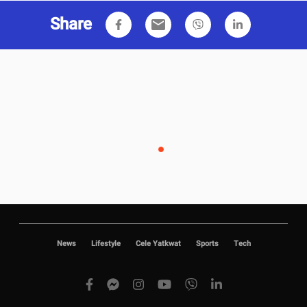
Share
email
News
Lifestyle
Cele Yatkwat
Sports
Tech