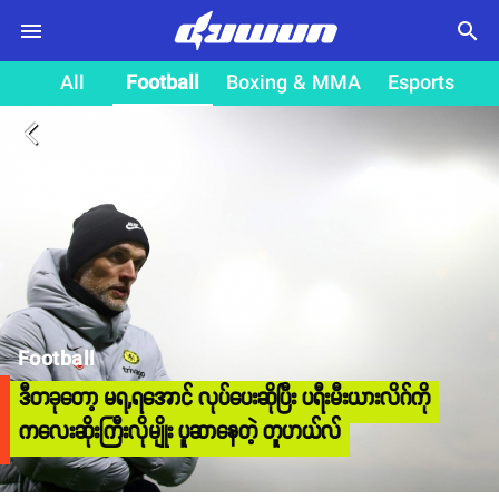
search
All
Football
Boxing & MMA
Esports
arrow_back_ios
Football
ဒီတခုတော့ မရ,ရအောင် လုပ်ပေးဆိုပြီး ပရီးမီးယားလိဂ်ကို
ကလေးဆိုးကြီးလိုမျိုး ပူဆာနေတဲ့ တူဟယ်လ်