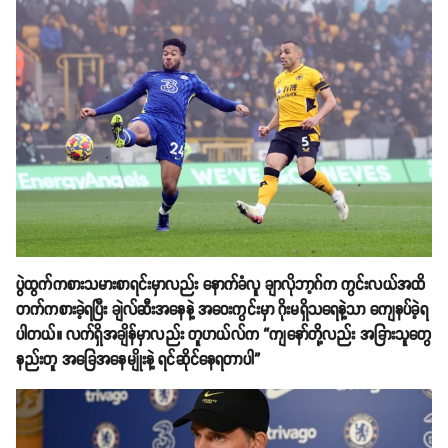
ပွဲထွက်ကစားသမားစာရင်းမှာလည်း နောက်ခံလူ ချာလိုဘာ့ဂ်က ကွင်းလယ်အထိ
တက်ကစားခဲ့ရပြီး ချဲလ်ဆီးအနေနဲ့ အဝေးကွင်းမှာ ဂိုးမရှိသရေနဲ့သာ ကျေနပ်ခဲ့ရ
ပါတယ်။ လက်ရှိအချိန်မှာလည်း တူဟယ်လ်က “ကျနော်တို့လည်း အခြားသူတွေ
နည်းတူ အခြေအနေမျိုးနဲ့ ရင်ဆိုင်နေရတာပါ”