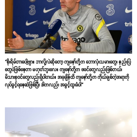
“စိုးရိမ်တာပေါ့ဗျာ။ ဘာလို့လဲဆိုတော့ ကျနော်တို့က ဘောလုံးသမားတွေ၊ နည်းပြ
တွေပဲဖြစ်နေတာ မဟုတ်ဘူးလေ။ ကျနော်တို့က ဖခင်တွေလည်းဖြစ်တယ်၊
မိသားစုဝင်တွေလည်းရှိပါတယ်။ အခုချိန်ထိ ကျနော်တို့က ကိုယ်ချစ်တဲ့အရာကို
လုပ်ခွင့်ရနေဆဲဖြစ်ပြီး ဒါကလည်း အခွင့်ထူးခံပါ”