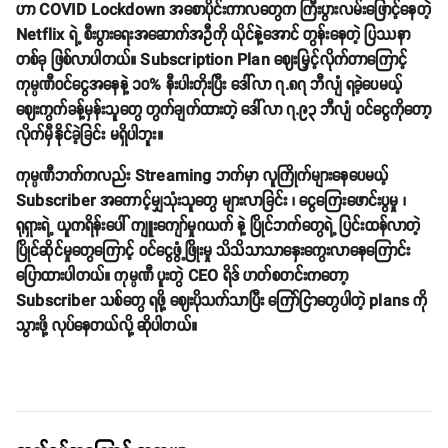
ဟာ COVID Lockdown အစောပိုင်းကာလတွေက ကြီးပွားလမ်းဖြောင့်နေတဲ့
Netflix ရဲ့ စီးပွားရေးအဆောက်အဦကို ယိုင်နဲ့အောင် တွန်းနေတဲ့ ပြဿနာ
တစ်ခု ဖြစ်လာပါတယ်။ Subscription Plan ဈေးမြှင့်လိုက်တာကြောင့်
ကုမ္ပဏီဝင်ငွေအနေနဲ့ ၁၀% နီးပါးတိုးပြီး ဒေါ်လာ ၇.၈၇ ဘီလျံ ရခဲ့ပေမယ့်
ဈေးကွက်ခန့်မှန်းသူတွေ တွက်ချက်ထားတဲ့ ဒေါ်လာ ၇.၉၃ ဘီလျံ ဝင်ငွေကိုတော့
လိုက်မှီနိုင်ခဲ့ခြင်း မရှိပါဘူး။
ကုမ္ပဏီဘက်ကလည်း Streaming ဘက်မှာ လူကြိုက်များနေပေမယ့်
Subscriber အကောင့်မျှသုံးသူတွေ များလာခြင်း ၊ ငွေကြေးဖောင်းပွမှု ၊
ရုရှားရဲ့ ယူကရိန်းပေါ် ကျူးကျော်မှုဂယက် နဲ့ ပြိုင်ဘက်တွေရဲ့ ပြင်းထန်လာတဲ့
ပြိုင်ဆိုင်မှုတွေကြောင့် ဝင်ငွေဖွံ့ဖြိုးမှု သိသိသာသာနှေးကွေးလာနေကြောင်း
ပြောထားပါတယ်။ ကုမ္ပဏီ ပူးတွဲ CEO ရိဒ် ဟတ်စတင်းကတော့
Subscriber သစ်တွေ ရဖို့ ဈေးပိုသက်သာပြီး ကြော်ငြာတွေပါတဲ့ plans ကို
သွားဖို့ လုပ်နေတယ်လို့ ဆိုပါတယ်။