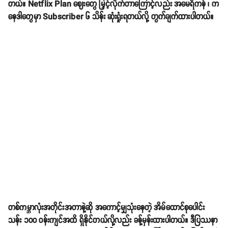
တယ်။ Netflix Plan ဈေးတွေ မြှင့်လိုက်တာကြောင့်လည်း အမေရိကန် ၊ က
နေဒါတွေမှာ Subscriber ၆ သိန်း ဆုံးရှုံးရတယ်လို့ တွက်ချက်ထားပါတယ်။
တစ်ကမ္ဘာလုံးအတိုင်းအတာနဲ့ဆို အကောင့်မျှသုံးနေတဲ့ အိမ်ထောင်စုပေါင်း
သန်း ၁၀၀ ဝန်းကျင်အထိ ရှိနိုင်တယ်လို့လည်း ခန့်မှန်းထားပါတယ်။ ဒီပြဿနာ