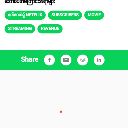
ဆက်စပ်အကြောင်းအရာများ
နက်ဖလစ်ရှ် NETFLIX
SUBSCRIBERS
MOVIE
STREAMING
REVENUE
Share
email