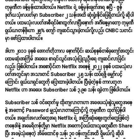
ကုမ္ပဏီက ခန့်မှန်းထားပါတယ်။ Netflix ရဲ့ ခန့်မှန်းချက်အရ ဧပြီ - ဇွန်
ဒုတိယသုံးလပတ်မှာ Subscriber ၂ သန်းအထိ ဆုံးရှုံးနိုင်ခြေရှိတယ်လို့ ဆိုပါ
တယ်။ ပထမသုံးလပတ်အစီရင်ခံစာထွက်လာပြီးနောက် အင်္ဂါနေ့မှာတော့ ကုမ္ပဏီ
ရှယ်ယာတန်ဖိုးဟာ ၂၅% ကျော် ကျဆင်းသွားခဲ့တယ်လို့လည်း CNBC သတင်း
မှာ ဖော်ပြထားပါတယ်။
ဒါဟာ ၂၀၁၁ ခုနှစ် အောက်တိုဘာလ နောက်ပိုင်း ဆယ်စုနှစ်တစ်ခုကျော်အတွင်း
ပထမဆုံးအကြိမ် အခပေး စာရင်းသွင်းအသုံးပြုသူဦးရေ ကျဆင်းလာခြင်း
လည်း ဖြစ်ပါတယ်။ အစောပိုင်းက Netflix အနေနဲ့ ၂၀၂၂ ခုနှစ် ပထမသုံးလ
ပတ်အတွင်းမှာ အသားတင် Subscriber ၂.၅ သန်း ထပ်ရဖို့ မျှော်လင့်
ကြောင်း ရှယ်ယာရှင်တွေကို ပြောထားခဲ့ပါတယ်။ ပြီးခဲ့တဲ့နှစ် ကာလတူက
Netflix ဟာ အခပေး Subscriber သစ် ၃.၉၈ သန်း ရခဲ့တာ ဖြစ်ပါတယ်။
Subscriber သစ် ဝင်ရောက်မှု ထိုးကျလာတာဟာ အခပေးသုံးစွဲသူတွေအနေ
နဲ့ အကောင့် Password မျှသုံးလာတာကြောင့်လို့ ကုမ္ပဏီက ထုတ်ပြန်ပါ
တယ်။ အချက်အလက်တွေအရ Netflix ရဲ့ အကြီးဆုံးဈေးကွက်တွေဖြစ်တဲ့
ကနေဒါနဲ့ အမေရိကန်တို့မှာ Netflix အကောင့်ဝယ်ထားသူတွေဆီက Share
ပြီး အခမဲ့သုံးနေတဲ့ အိမ်ထောင်စု သန်း ၃၀ ဝန်းကျင်အထိ ရှိမယ်လို့ ဆိုပါ