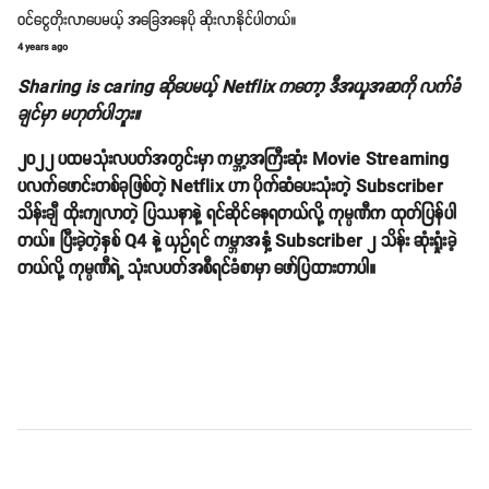
ဝင်ငွေတိုးလာပေမယ့် အခြေအနေပို ဆိုးလာနိုင်ပါတယ်။
4 years ago
Sharing is caring ဆိုပေမယ့် Netflix ကတော့ ဒီအယူအဆကို လက်ခံ
ချင်မှာ မဟုတ်ပါဘူး။
၂၀၂၂ ပထမသုံးလပတ်အတွင်းမှာ ကမ္ဘာ့အကြီးဆုံး Movie Streaming
ပလက်ဖောင်းတစ်ခုဖြစ်တဲ့ Netflix ဟာ ပိုက်ဆံပေးသုံးတဲ့ Subscriber
သိန်းချီ ထိုးကျလာတဲ့ ပြဿနာနဲ့ ရင်ဆိုင်နေရတယ်လို့ ကုမ္ပဏီက ထုတ်ပြန်ပါ
တယ်။ ပြီးခဲ့တဲ့နှစ် Q4 နဲ့ ယှဉ်ရင် ကမ္ဘာအနှံ့ Subscriber ၂ သိန်း ဆုံးရှုံးခဲ့
တယ်လို့ ကုမ္ပဏီရဲ့ သုံးလပတ်အစီရင်ခံစာမှာ ဖော်ပြထားတာပါ။