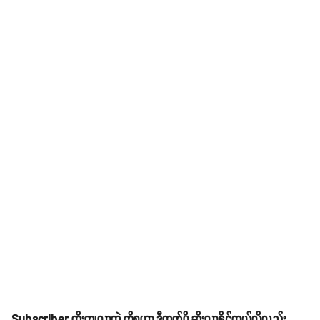
Subscriber ထိုးကျလာတဲ့ ကိစ္စဟာ ဒီထက်ပို ဆိုးလာနိုင်တယ်လို့လည်း