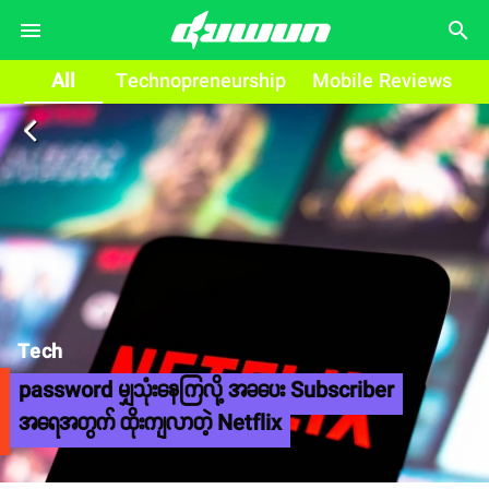
search
All
Technopreneurship
Mobile Reviews
arrow_back_ios
Tech
password မျှသုံးနေကြလို့ အခပေး Subscriber
အရေအတွက် ထိုးကျလာတဲ့ Netflix