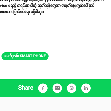
ervice မရတဲ့ စာရင်းမှာ ပါတဲ့ ထုတ်ကုန်တွေဟာ တရုတ်ဈေးကွက်ပေါ်မှာပဲ
းစားစား ပြောင်းလဲစရာ မရှိပါဘူး။
စမတ်ဖုုန်း SMART PHONE
Share
email