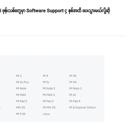
ဖုန်းသစ်တွေမှာ Software Support ၄ နှစ်အထိ ပေးသွားမယ်လို့ဆို
o