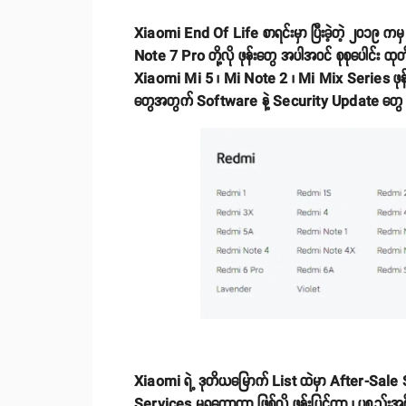
Xiaomi End Of Life စာရင်းမှာ ပြီးခဲ့တဲ့ ၂၀၁၉ 
Note 7 Pro တို့လို ဖုန်းတွေ အပါအဝင် စုစုပေါင်း ထုတ်
Xiaomi Mi 5 ၊ Mi Note 2 ၊ Mi Mix Series ဖုန
တွေအတွက် Software နဲ့ Security Update တွေ 
Xiaomi ရဲ့ ဒုတိယမြောက် List ထဲမှာ After-Sale
Services မရတော့တာ ဖြစ်လို့ ဖုန်းပြင်တာ ၊ ပစ္စည်းအစိ