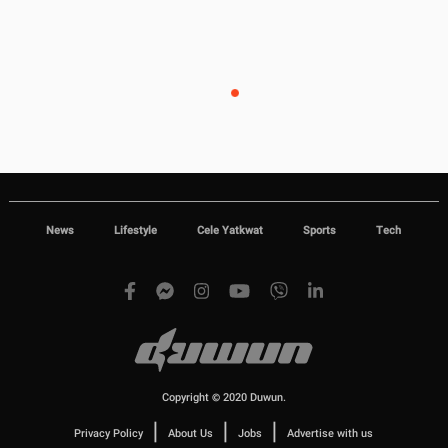
News
Lifestyle
Cele Yatkwat
Sports
Tech
Copyright © 2020 Duwun.
|
|
|
Privacy Policy
About Us
Jobs
Advertise with us