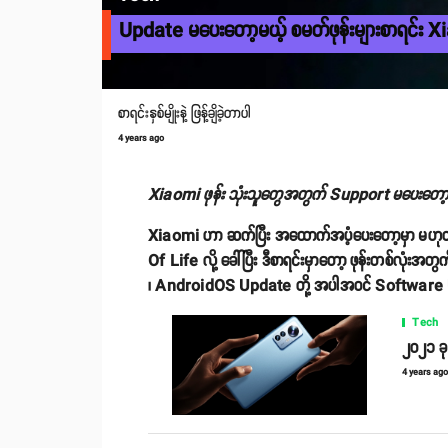
Update မပေးတော့မယ့် စမတ်ဖုန်းများစာရင်း Xia
စာရင်းနှစ်မျိုးနဲ့ ဖြန့်ချိခဲ့တာပါ
4 years ago
Xiaomi ဖုန်း သုံးသူတွေအတွက် Support မပေးတော
Xiaomi ဟာ ဆက်ပြီး အထောက်အပံ့ပေးတော့မှာ မဟုတ်တဲ့ 
Of Life လို့ ခေါ်ပြီး ဒီစာရင်းမှာတော့ ဖုန်းတစ်လုံ
၊ AndroidOS Update တို့ အပါအဝင် Software Up
Tech
၂၀၂၁ ခုန
4 years ag