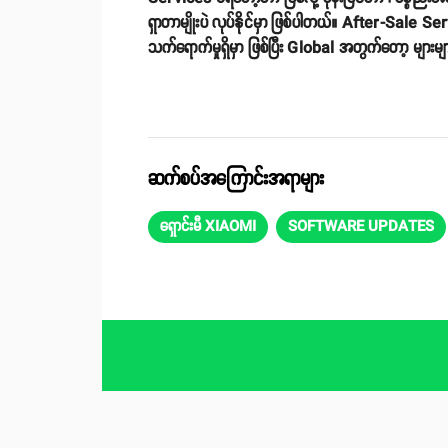
ရှာတာမျိုးပဲ လုပ်နိုင်မှာ ဖြစ်ပါတယ်။ After-Sale S
သက်ရောက်မှုရှိမှာ ဖြစ်ပြီး Global အတွက်တော့ များမျာ
ဆက်စပ်အကြောင်းအရာများ
ရှောင်းမီ XIAOMI
SOFTWARE UPDATES