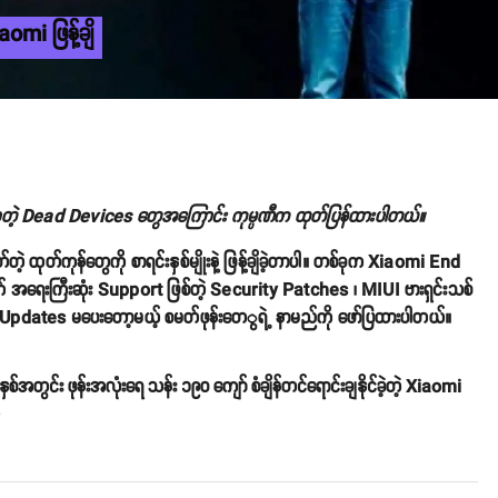
omi ဖြန့်ချိ
့တဲ့ Dead Devices တွေအကြောင်း ကုမ္ပဏီက ထုတ်ပြန်ထားပါတယ်။
ထုတ်ကုန်တွေကို စာရင်းနှစ်မျိုးနဲ့ ဖြန့်ချိခဲ့တာပါ။ တစ်ခုက Xiaomi End
းအတွက် အရေးကြီးဆုံး Support ဖြစ်တဲ့ Security Patches ၊ MIUI ဗားရှင်းသစ်
dates မပေးတော့မယ့် စမတ်ဖုန်းတေွရဲ့ နာမည်ကို ဖော်ပြထားပါတယ်။
ှစ်အတွင်း ဖုန်းအလုံးရေ သန်း ၁၉၀ ကျော် စံချိန်တင်ရောင်းချနိုင်ခဲ့တဲ့ Xiaomi
o