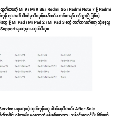
ကမှ ထွက်ထားတဲ့ Mi 9 ၊ Mi 9 SE ၊ Redmi Go ၊ Redmi Note 7 နဲ့ Redmi
ကုန် ၇၀ အထိ ပါဝင်မှာပါ။ ဖုန်းမော်ဒယ်ဟောင်းစာရင်း ဝင်သွားပြီ ဖြစ်တဲ့
်းတွေ နဲ့ Mi Pad ၊ Mi Pad 2 ၊ Mi Pad 3 စတဲ့ တက်ဘလက်တွေ သုံးနေသူ
Support ရတော့မှာ မဟုတ်ပါဘူး။
 Service မရတော့တဲ့ ထုတ်ကုန်တွေ ပါဝင်နေပါတယ်။ After-Sale
တ်အပိုင်း လဲတာမျိုး မရတော့ဘဲ ဖုန်းစစ်ဆေးတာ ၊ သန့်ရှင်းရေးဝင်ပြီး ပြစ်ချက်