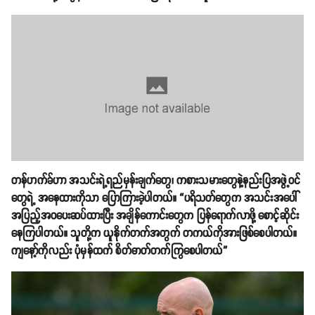
တန်ဟက်ခ်ဟာ အသင်းရဲ့ရည်မှန်းချက်တွေ၊ ကစားသမားတွေနဲ့နည်းပြအဖွဲ့ဝင်
တွေရဲ့ အနေထားကိုသာ ပြောကြားခဲ့ပါတယ်။ “ပရိသတ်တွေက အသင်းအပေါ်
အပြည့်အဝပေးဆပ်ထားပြီး အချိန်ကောင်းတွေက ပြန်ရောက်လာဖို့ စောင့်ဆိုင်း
နေကြပါတယ်။ သူတို့က ယူနိုက်တက်အတွက် တကယ်ကိုအားဖြစ်စေပါတယ်။
ကျနော့်ကိုလည်း ပုံမှန်ထက် စိတ်ဓာတ်တက်ကြွစေပါတယ်”