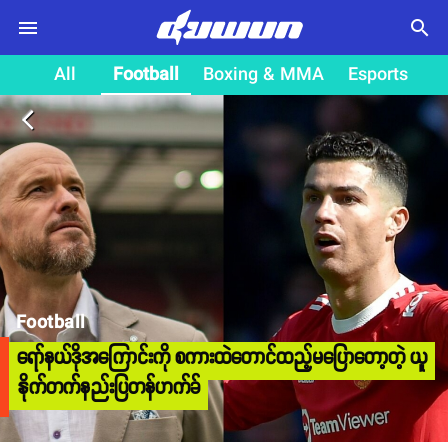
search
All
Football
Boxing & MMA
Esports
arrow_back_ios
Football
ရော်နယ်ဒိုအကြောင်းကို စကားထဲတောင်ထည့်မပြောတော့တဲ့ ယူ
နိုက်တက်နည်းပြတန်ဟက်ခ်