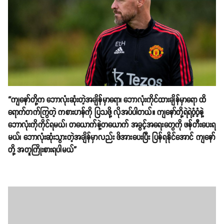
“ကျနော်တို့က ဘောလုံးဆုံးတဲ့အချိန်မှာရော၊ ဘောလုံးကိုင်ထားချိန်မှာရော ထိ
ရောက်တက်ကြွတဲ့ ကစားဟန်ကို ပြသဖို့ လိုအပ်ပါတယ်။ ကျနော်တို့ရဲရဲဝံ့ဝံ့နဲ့
ဘောလုံးကိုကိုင်ရမယ်၊ တယောက်နဲ့တယောက် အခွင့်အရေးတွေကို ဖန်တီးပေးရ
မယ်၊ ဘောလုံးဆုံးသွားတဲ့အချိန်မှာလည်း ဖိအားပေးပြီး ပြန်ရနိုင်အောင် ကျနော်
တို့ အတူကြိုးစားရပါမယ်”