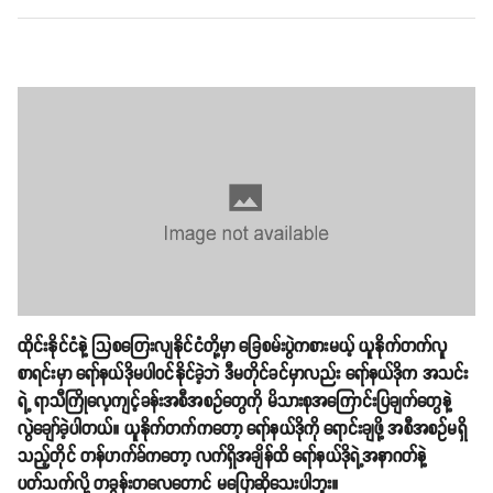
ထိုင်းနိုင်ငံနဲ့ သြစတြေးလျနိုင်ငံတို့မှာ ခြေစမ်းပွဲကစားမယ့် ယူနိုက်တက်လူ
စာရင်းမှာ ရော်နယ်ဒိုမပါဝင်နိုင်ခဲ့ဘဲ ဒီမတိုင်ခင်မှာလည်း ရော်နယ်ဒိုက အသင်း
ရဲ့ ရာသီကြိုလေ့ကျင့်ခန်းအစီအစဥ်တွေကို မိသားစုအကြောင်းပြချက်တွေနဲ့
လွဲချော်ခဲ့ပါတယ်။ ယူနိုက်တက်ကတော့ ရော်နယ်ဒိုကို ရောင်းချဖို့ အစီအစဥ်မရှိ
သည့်တိုင် တန်ဟက်ခ်ကတော့ လက်ရှိအချိန်ထိ ရော်နယ်ဒိုရဲ့အနာဂတ်နဲ့
ပတ်သက်လို့ တခွန်းတလေတောင် မပြောဆိုသေးပါဘူး။