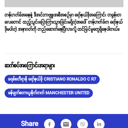
တန်ဟက်ခ်အနေနဲ့ ဒီအင်တာဗျူးအစီအစဥ်မှာ ရော်နယ်ဒိုအကြောင်း တခွန်းတ
လေတောင် ထည့်သွင်းပြောကြားသွားခြင်းမရှိတဲ့အပေါ် တန်ဟက်ခ်က ရော်နယ်
ဒိုမပါတဲ့ အနာဂတ်ကို တည်ဆောက်နေပြီလားလို့ ထင်မြင်မှုတွေရှိနေပါတယ်။
ဆက်စပ်အကြောင်းအရာများ
ခရစ်စတီရာနို ရော်နယ်ဒို CRISTIANO RONALDO C R7
မန်ချက်စတာယူနိုက်တက် MANCHESTER UNITED
Share
email