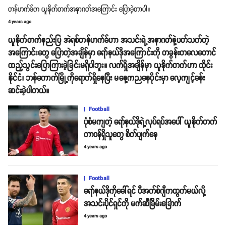
တန်ဟက်ခ်က ယူနိုက်တက်အနာဂတ်အကြောင်း ပြောခဲ့တာပါ။
4 years ago
ယူနိုက်တက်နည်းပြ အဲရစ်တန်ဟက်ခ်ဟာ အသင်းရဲ့အနာဂတ်နဲ့ပတ်သက်တဲ့
အကြောင်းတွေ ပြောတဲ့အချိန်မှာ ရော်နယ်ဒိုအကြောင်းကို တခွန်းတလေတောင်
ထည့်သွင်းပြောကြားခဲ့ခြင်းမရှိပါဘူး။ လက်ရှိအချိန်မှာ ယူနိုက်တက်ဟာ ထိုင်း
နိုင်ငံ၊ ဘန်ကောက်မြို့ကိုရောက်ရှိနေပြီး မနေ့ကညနေပိုင်းမှာ လေ့ကျင့်ခန်း
ဆင်းခဲ့ပါတယ်။
Football
ပုံစံမကျတဲ့ ရော်နယ်ဒိုရဲ့လုပ်ရပ်အပေါ် ယူနိုက်တက်
တာဝန်ရှိသူတွေ စိတ်ပျက်နေ
4 years ago
Football
ရော်နယ်ဒိုကိုခေါ်ရင် ပီအက်စ်ဂျီကထွက်မယ်လို့
အသင်းပိုင်ရှင်ကို မက်ဆီခြိမ်းခြောက်
4 years ago