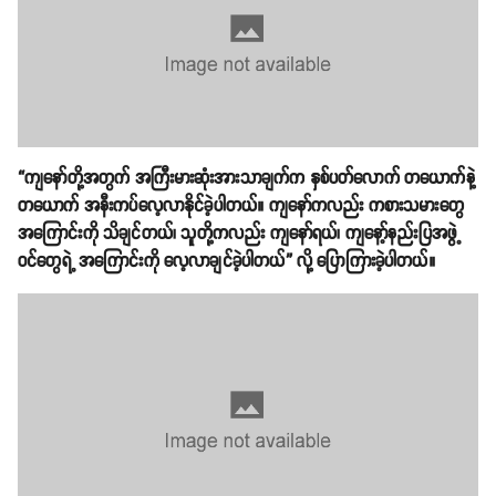
“ကျနော်တို့အတွက် အကြီးမားဆုံးအားသာချက်က နှစ်ပတ်လောက် တယောက်နဲ့
တယောက် အနီးကပ်လေ့လာနိုင်ခဲ့ပါတယ်။ ကျနော်ကလည်း ကစားသမားတွေ
အကြောင်းကို သိချင်တယ်၊ သူတို့ကလည်း ကျနော်ရယ်၊ ကျနော့်နည်းပြအဖွဲ့
ဝင်တွေရဲ့ အကြောင်းကို လေ့လာချင်ခဲ့ပါတယ်” လို့ ပြောကြားခဲ့ပါတယ်။