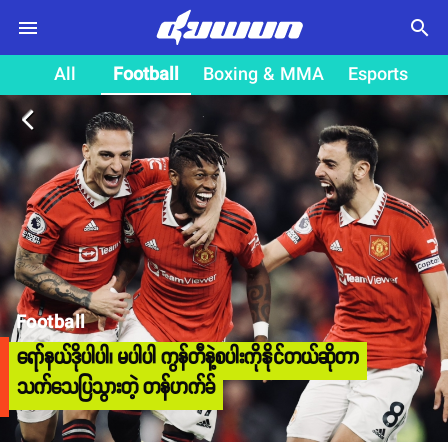
search
All
Football
Boxing & MMA
Esports
arrow_back_ios
Football
ရော်နယ်ဒိုပါပါ၊ မပါပါ ကွန်တီနဲ့စပါးကိုနိုင်တယ်ဆိုတာ
သက်သေပြသွားတဲ့ တန်ဟက်ခ်