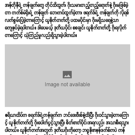
အန်တိုနီရဲ့ ကန်ချက်တွေ တိုင်ထိထွက်၊ ဂိုးသမားတည့်တည့်ရောက်နဲ့ ဂိုးမဖြစ်ခဲ့
တာ ကက်စ်မဲရိုးရဲ့ ကန်ချက် ဘေးကပ်ထွက်ခဲ့တာ၊ ဖရက်ဒ်ရဲ့ ကန်ချက်ကို လိုရစ်
လက်စွမ်းပြခဲ့တာကြောင့် ယူနိုက်တက်တို့ ပထမပိုင်းမှာ ဂိုးမရှိသရေနဲ့သာ
ကျေနပ်ခဲ့ရပါတယ်။ ဒါပေမယ့် ဒုတိယပိုင်း စစချင်း ယူနိုက်တက်တို့ ဂိုးရလိုက်
တာကြောင့် ယုံကြည်မှုလည်းရှိသွားခဲ့ပါတယ်။
ဧရိယာထိပ်က ဖရက်ဒ်ရဲ့ကန်ချက်က ဘင်ဒေးဗီးစ်နဲ့ထိပြီး ဂိုးဝင်သွားခဲ့တာကြော
င့် ယူနိုက်တက်တို့ ဂိုးပေါက်ပွင့်သွားပြီး စိတ်ဓာတ်ပိုင်းအရလည်း အသာစီးရသွား
ပါတယ်။ ယူနိုက်တက်အတွက် ဒုတိယဂိုးကိုတော့ ဘရူနိုဖာနန်ဒက်စ်ကပဲ ကန်