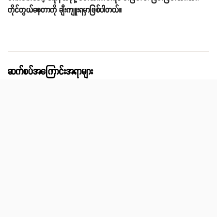
ကိုင်တွယ်နေတာကို ချီးကျူးရမှာဖြစ်ပါတယ်။
ဆက်စပ်အကြောင်းအရာများ
မန်ချက်စတာယူနိုက်တက် MANCHESTER UNITED
တော့တင်ဟမ်ဟော့စပါး TOTTENHAM HOTSPUR
ပရီးမီးယားလိဂ်ဖလား PREMIER LEAGUE
ခရစ်စတီရာနို ရော်နယ်ဒို CRISTIANO RONALDO C R7