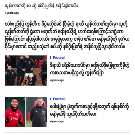
ယူနိုက်တက်တို့ စပါးကို နှစ်ဂိုးပြတ်နဲ့ အနိုင်ရခဲ့တာပါ။
4 years ago
စပါးနည်းပြ ကွန်တီက ဒီပွဲမတိုင်ခင် ပြီးခဲ့တဲ့ ရာသီ ယူနိုက်တက်ကွင်းမှာ သူတို့
ယူနိုက်တက်ကို ရှုံးတာ မဟုတ်ဘဲ ရော်နယ်ဒိုရဲ့ ဟက်ထရစ်ကြောင့်သာရှုံးတာ
ဖြစ်ကြောင်း ပြောခဲ့ပါတယ်။ အခုပွဲမှာတော့ တန်ဟက်ခ်က ရော်နယ်ဒိုကို ဒုတိယ
ပိုင်းမှာတောင် ထည့်မသုံးဘဲ စပါးကို နှစ်ဂိုးပြတ်နဲ့ အနိုင်ယူပြသွားခဲ့ပါတယ်။
Football
ဒီရာသီ ပရီးမီးယားလိဂ်မှာ ရော်နယ်ဒိုခြေဖျားကိုမှီတဲ့
ကစားသမားမရှိဘူးလို့ ကွန်တီပြော
4 years ago
Football
စပါးနဲ့ပွဲမှာ ပွဲထွက်ကစားခွင့်ရဖို့အတွက် ရန်းနစ်ဂ်ကို
ရော်နယ်ဒို သွယ်ဝိုက်သတိပေး
4 years ago