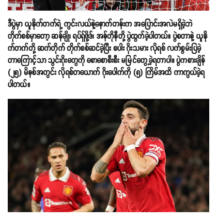
ဒီပွဲမှာ ယူနိုက်တက်ရဲ့ ကွင်းလယ်နဲ့နောက်တန်းက အပြောင်းအလဲမရှိခဲ့ဘဲ
တိုက်စစ်မှာတော့ ဆန်ချို၊ ရပ်ရှ်ဖို့ဒ်၊ အန်တိုနီတို့ ပွဲထွက်ခဲ့ပါတယ်။ ပွဲစတာနဲ့ ယူနို
က်တက်တို့ ဆက်တိုက် တိုက်စစ်ဆင်ခဲ့ပြီး စပါး ဂိုးသမား လိုရစ် လက်စွမ်းပြခဲ့
တာကြောင့်သာ သွင်းဂိုးတွေကို စောစောစီးစီး မမြင်တွေ့ခဲ့ရတာပါ။ ပွဲကစားချိန်
(၂၅) မိနစ်အတွင်း လိုရစ်တယောက် ဂိုးပေါက်ကို (၅) ကြိမ်အထိ ကာကွယ်ခဲ့ရ
ပါတယ်။