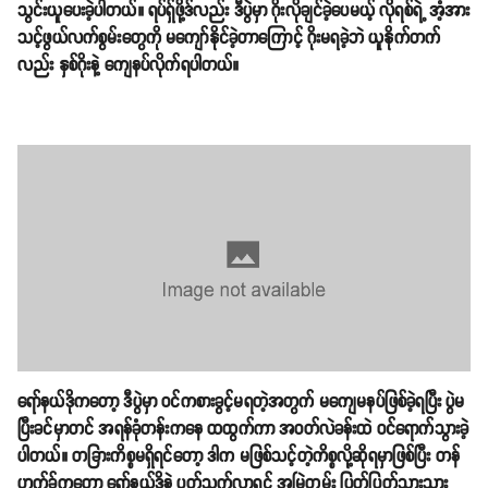
သွင်းယူပေးခဲ့ပါတယ်။ ရပ်ရှ်ဖို့ဒ်လည်း ဒီပွဲမှာ ဂိုးလိုချင်ခဲ့ပေမယ့် လိုရစ်ရဲ့ အံ့အား
သင့်ဖွယ်လက်စွမ်းတွေကို မကျော်နိုင်ခဲ့တာကြောင့် ဂိုးမရခဲ့ဘဲ ယူနိုက်တက်
လည်း နှစ်ဂိုးနဲ့ ကျေနပ်လိုက်ရပါတယ်။
ရော်နယ်ဒိုကတော့ ဒီပွဲမှာ ဝင်ကစားခွင့်မရတဲ့အတွက် မကျေမနပ်ဖြစ်ခဲ့ရပြီး ပွဲမ
ပြီးခင်မှာတင် အရန်ခုံတန်းကနေ ထထွက်ကာ အဝတ်လဲခန်းထဲ ဝင်ရောက်သွားခဲ့
ပါတယ်။ တခြားကိစ္စမရှိရင်တော့ ဒါက မဖြစ်သင့်တဲ့ကိစ္စလို့ဆိုရမှာဖြစ်ပြီး တန်
ဟက်ခ်ကတော့ ရော်နယ်ဒိုနဲ့ ပတ်သက်လာရင် အမြဲတမ်း ပြတ်ပြတ်သားသား