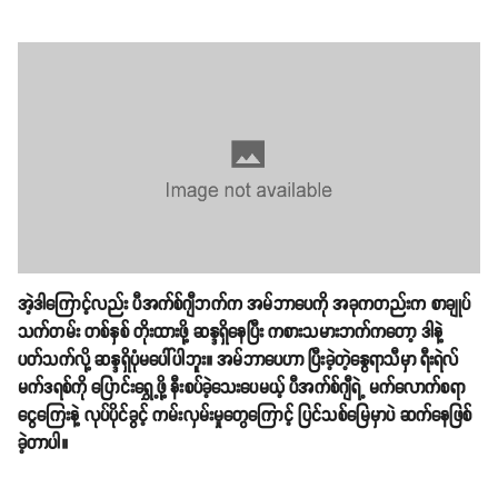
အဲ့ဒါကြောင့်လည်း ပီအက်စ်ဂျီဘက်က အမ်ဘာပေကို အခုကတည်းက စာချုပ်
သက်တမ်း တစ်နှစ် တိုးထားဖို့ ဆန္ဒရှိနေပြီး ကစားသမားဘက်ကတော့ ဒါနဲ့
ပတ်သက်လို့ ဆန္ဒရှိပုံမပေါ်ပါဘူး။ အမ်ဘာပေဟာ ပြီးခဲ့တဲ့နွေရာသီမှာ ရီးရဲလ်
မက်ဒရစ်ကို ပြောင်းရွှေ့ဖို့ နီးစပ်ခဲ့သေးပေမယ့် ပီအက်စ်ဂျီရဲ့ မက်လောက်စရာ
ငွေကြေးနဲ့ လုပ်ပိုင်ခွင့် ကမ်းလှမ်းမှုတွေကြောင့် ပြင်သစ်မြေမှာပဲ ဆက်နေဖြစ်
ခဲ့တာပါ။