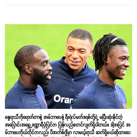
နွေရာသီကိုရောက်တာနဲ့ အမ်ဘာပေနဲ့ ရီးရဲလ်မက်ဒရစ်တို့ရဲ့ မပြီးဆုံးနိုင်တဲ့
အပြောင်းအရွှေ့ဒဏ္ဍာရီပုံပြင်က ပြန်လည်စတင်လျက်ရှိပါတယ်။ ဒါ့အပြင် အ
မ်ဘာပေကိုယ်တိုင်ကလည်း ပီအက်စ်ဂျီမှာ လာမယ့်ရာသီ ဆက်ရှိမယ်ဆိုထားပေ