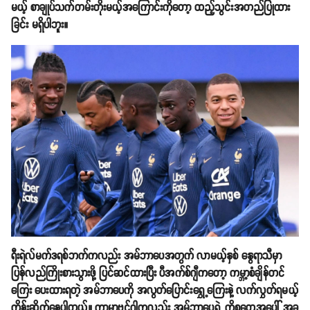
မယ့် စာချုပ်သက်တမ်းတိုးမယ့်အကြောင်းကိုတော့ ထည့်သွင်းအတည်ပြုထား
ခြင်း မရှိပါဘူး။
ရီးရဲလ်မက်ဒရစ်ဘက်ကလည်း အမ်ဘာပေအတွက် လာမယ့်နှစ် နွေရာသီမှာ
ပြန်လည်ကြိုးစားသွားဖို့ ပြင်ဆင်ထားပြီး ပီအက်စ်ဂျီကတော့ ကမ္ဘာ့စံချိန်တင်
ကြေး ပေးထားရတဲ့ အမ်ဘာပေကို အလွတ်ပြောင်းရွှေ့ကြေးနဲ့ လက်လွှတ်ရမယ့်
ကိန်းဆိုက်နေပါတယ်။ ကာမာဗင်ဂါကလည်း အမ်ဘာပေရဲ့ ကိစ္စတွေအပေါ် အခု