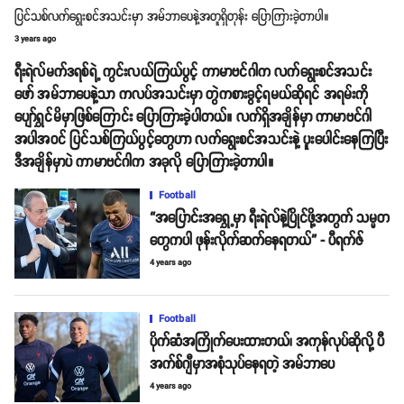
ပြင်သစ်လက်ရွေးစင်အသင်းမှာ အမ်ဘာပေနဲ့အတူရှိတုန်း ပြောကြားခဲ့တာပါ။
3 years ago
ရီးရဲလ်မက်ဒရစ်ရဲ့ ကွင်းလယ်ကြယ်ပွင့် ကာမာဗင်ဂါက လက်ရွေးစင်အသင်း
ဖော် အမ်ဘာပေနဲ့သာ ကလပ်အသင်းမှာ တွဲကစားခွင့်ရမယ်ဆိုရင် အရမ်းကို
ပျော်ရွှင်မိမှာဖြစ်ကြောင်း ပြောကြားခဲ့ပါတယ်။ လက်ရှိအချိန်မှာ ကာမာဗင်ဂါ
အပါအဝင် ပြင်သစ်ကြယ်ပွင့်တွေဟာ လက်ရွေးစင်အသင်းနဲ့ ပူးပေါင်းနေကြပြီး
ဒီအချိန်မှာပဲ ကာမာဗင်ဂါက အခုလို ပြောကြားခဲ့တာပါ။
Football
“အပြောင်းအရွှေ့မှာ ရီးရဲလ်နဲ့ပြိုင်ဖို့အတွက် သမ္မတ
တွေကပါ ဖုန်းလိုက်ဆက်နေရတယ်” - ပီရက်ဇ်
4 years ago
Football
ပိုက်ဆံအကြိုက်ပေးထားတယ်၊ အကုန်လုပ်ဆိုလို့ ပီ
အက်စ်ဂျီမှာအစုံသုပ်နေရတဲ့ အမ်ဘာပေ
4 years ago