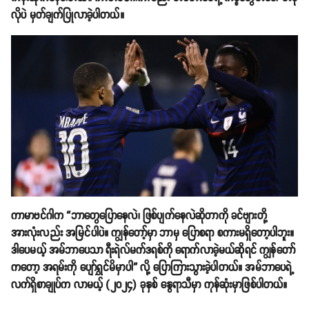
လိုပဲ မှတ်ချက်ပြုလာခဲ့ပါတယ်။
ကာမာဗင်ဂါက “ဘာတွေပြောနေလဲ၊ ဖြစ်ပျက်နေလဲဆိုတာကို ခင်ဗျားတို့
အားလုံးလည်း အမြင်ပါပဲ။ ကျွန်တော့်မှာ ဘာမှ ပြောစရာ စကားမရှိတော့ပါဘူး။
ဒါပေမယ့် အမ်ဘာပေသာ ရီးရဲလ်မက်ဒရစ်ကို ရောက်လာခဲ့မယ်ဆိုရင် ကျွန်တော်
ကတော့ အရမ်းကို ပျော်ရွှင်မိမှာပါ” လို့ ပြောကြားသွားခဲ့ပါတယ်။ အမ်ဘာပေရဲ့
လက်ရှိစာချုပ်က လာမယ့် (၂၀၂၄) ခုနှစ် နွေရာသီမှာ ကုန်ဆုံးမှာဖြစ်ပါတယ်။