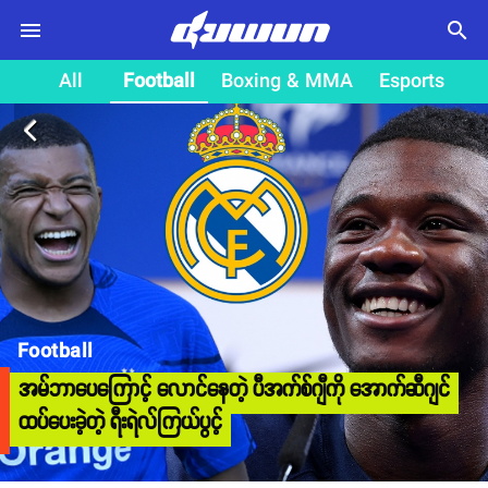
search
All
Football
Boxing & MMA
Esports
arrow_back_ios
Football
အမ်ဘာပေကြောင့် လောင်နေတဲ့ ပီအက်စ်ဂျီကို အောက်ဆီဂျင်
ထပ်ပေးခဲ့တဲ့ ရီးရဲလ်ကြယ်ပွင့်