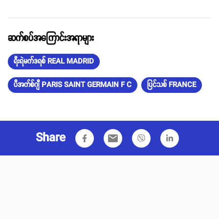
ဆက်စပ်အကြောင်းအရာများ
ရီးရဲမက်ဒရစ် REAL MADRID
ပီအက်စ်ဂျီ PARIS SAINT GERMAIN F C
ပြင်သစ် FRANCE
Share
email