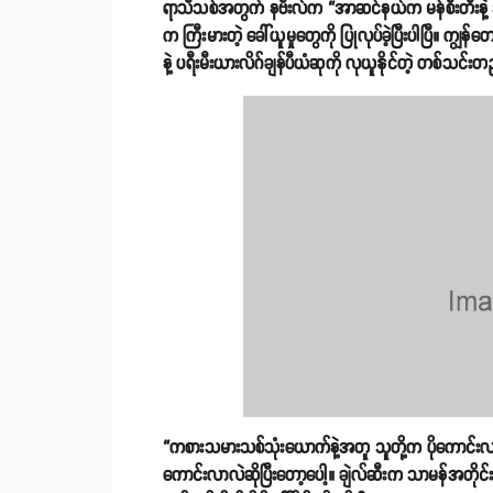
ရာသီသစ်အတွက် နဗီးလ်က “အာဆင်နယ်က မန်စီးတီးနဲ့ အခု
က ကြီးမားတဲ့ ခေါ်ယူမှုတွေကို ပြုလုပ်ခဲ့ပြီးပါပြီ။ က
နဲ့ ပရီးမီးယားလိဂ်ချန်ပီယံဆုကို လုယူနိုင်တဲ့ တစ်သင
“ကစားသမားသစ်သုံးယောက်နဲ့အတူ သူတို့က ပိုကောင်း
ကောင်းလာလဲဆိုပြီးတော့ပေါ့။ ချဲလ်ဆီးက သာမန်အတိုင်း