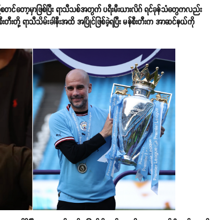
လည်စတင်တော့မှာဖြစ်ပြီး ရာသီသစ်အတွက် ပရီးမီးယားလိဂ် ရင်ခုန်သံတွေကလည်း
ီးတီးတို့ ရာသီသိမ်းခါနီးအထိ အပြိုင်ဖြစ်ခဲ့ရပြီး မန်စီးတီးက အာဆင်နယ်ကို