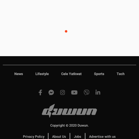
News
Lifestyle
Cele Yatkwat
Sports
Tech
Copyright © 2020 Duwun.
|
|
|
Privacy Policy
About Us
Jobs
Advertise with us