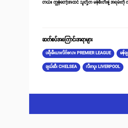
တယ်။ ကျွန်တော့်အထင် သူတို့က မန်စီးတီးနဲ့ အရမ်းကို က
ဆက်စပ်အကြောင်းအရာများ
ပရီးမီးယားလိဂ်ဖလား PREMIER LEAGUE
မန်
ချယ်ဆီး CHELSEA
လီဗာပူး LIVERPOOL