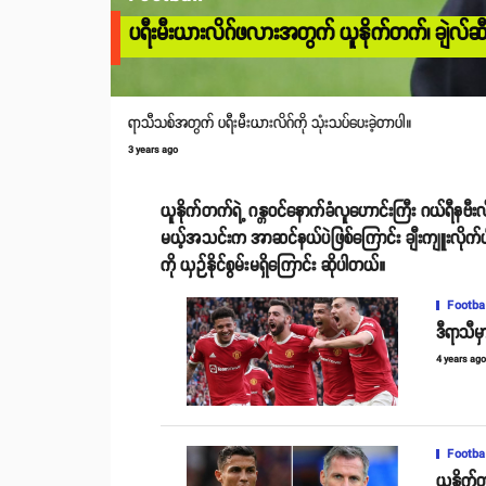
ပရီးမီးယားလိဂ်ဖလားအတွက် ယူနိုက်တက်၊ ချဲလ်ဆီး၊
ရာသီသစ်အတွက် ပရီးမီးယားလိဂ်ကို သုံးသပ်ပေးခဲ့တာပါ။
3 years ago
ယူနိုက်တက်ရဲ့ ဂန္တဝင်နောက်ခံလူဟောင်းကြီး ဂယ်ရီနဗီး
မယ့်အသင်းက အာဆင်နယ်ပဲဖြစ်ကြောင်း ချီးကျူးလိုက်ပါ
ကို ယှဉ်နိုင်စွမ်းမရှိကြောင်း ဆိုပါတယ်။
Footba
ဒီရာသီမ
4 years ag
Footba
ယူနိုက်