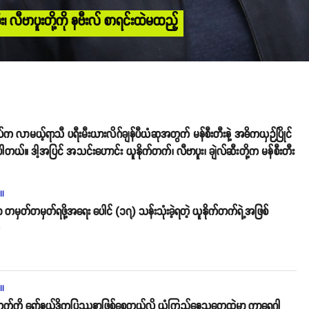
 လီဗာပူးတို့ကို နဗီးလ် စာရင်းထဲမထည့်
လ်က လာမယ့်ရာသီ ပရီးမီးယားလိဂ်ချန်ပီယံဆုအတွက် မန်စီးတီးနဲ့ အဓိကယှဉ်ပြိုင်
တယ်။ ဒါ့အပြင် အသင်းဟောင်း ယူနိုက်တက်၊ လီဗာပူး၊ ချဲလ်ဆီးတို့က မန်စီးတီး
ll
ှာ တမှတ်တမှတ်ရဖို့အရေး ပေါင် (၁၇) သန်းသုံးခဲ့ရတဲ့ ယူနိုက်တက်ရဲ့အဖြစ်
o
ll
တက်ကို ရော်နယ်ဒိုကပြဿနာဖြစ်စေတယ်လို့ ယုံကြည်နေသူတွေထဲမှာ ကာရေဂါ