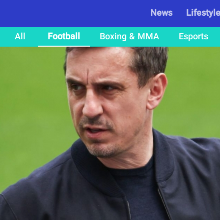
News
Lifestyl
All
Football
Boxing & MMA
Esports