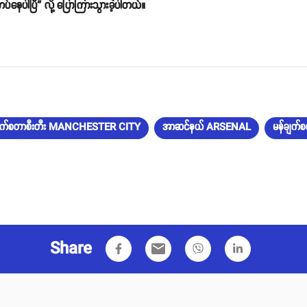
ပ်နေပါပြီ” လို့ ပြောကြားသွားခဲ့ပါတယ်။
ချက်စတာစီးတီး MANCHESTER CITY
အာဆင်နယ် ARSENAL
မန်ချက
Share
email