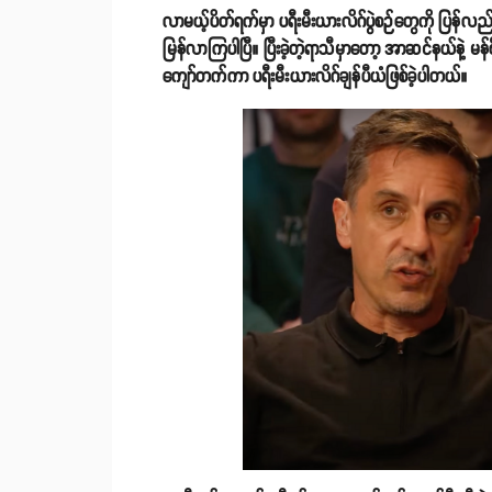
လာမယ့်ပိတ်ရက်မှာ ပရီးမီးယားလိဂ်ပွဲစဉ်တွေကို ပြန်
မြန်လာကြပါပြီ။ ပြီးခဲ့တဲ့ရာသီမှာတော့ အာဆင်နယ်နဲ့ မန်စ
ကျော်တက်ကာ ပရီးမီးယားလိဂ်ချန်ပီယံဖြစ်ခဲ့ပါတယ်။