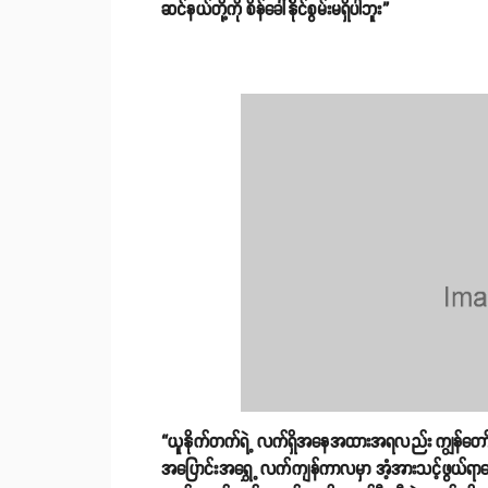
ဆင်နယ်တို့ကို စိန်ခေါ်နိုင်စွမ်းမရှိပါဘူး”
“ယူနိုက်တက်ရဲ့ လက်ရှိအနေအထားအရလည်း ကျွန်တော် သူတ
အပြောင်းအရွှေ့ လက်ကျန်ကာလမှာ အံ့အားသင့်ဖွယ်ရာတွေ 