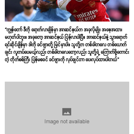
“ကျွန်တော် ဒီကို ရောက်လာချိန်မှာ အာဆင်နယ်က အခုလိုမျိုး အနေအထား
မဟုတ်ပါဘူး။ အခုတော့ အာဆင်နယ် ပြန်လာပါပြီ။ အာဆင်နယ်နဲ့ သွားရောက်
ရင်ဆိုင်ချိန်မှာ ဒါကို ခင်ဗျားတို့ မြင်မှာပါ။ သူတို့က တစ်ခါတလေ တစ်ယောက်
ချင်း လူကပ်ပေမယ့်လည်း တစ်ခါတလေတော့လည်း သူတို့ရဲ့ ကြောက်ဖို့ကောင်း
တဲ့ တိုက်စစ်ကြီး ပြန်မစခင် ခင်ဗျားကို လုပ်ချင်တာ ပေးလုပ်ထားပါတယ်”