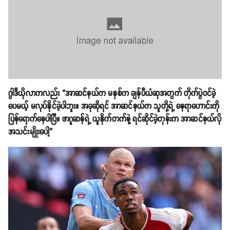
ဂွါဒီယိုလာကလည်း “အာဆင်နယ်က မနှစ်က ချန်ပီယံဆုအတွက် တိုက်ပွဲဝင်ခဲ့
ပေမယ့် မလုပ်နိုင်ခဲ့ပါဘူး။ အခုဆိုရင် အာဆင်နယ်က သူတို့ရဲ့ နေရာဟောင်းကို
ပြန်ရောက်နေပါပြီ။ ဖာဂူဆန်ရဲ့ ယူနိုက်တက်နဲ့ ရင်ဆိုင်ခဲ့တုန်းက အာဆင်နယ်လို
အသင်းမျိုးပေါ့”