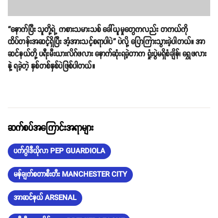
“နောက်ပြီး သူတို့ရဲ့ ကစားသမားသစ် ခေါ်ယူမှုတွေကလည်း တကယ်ကို
ထိပ်တန်းအဆင့်ရှိပြီး အံ့အားသင့်စရာပါပဲ” ပဲလို့ ပြောကြားသွားခဲ့ပါတယ်။ အာ
ဆင်နယ်တို့ ပရီးမီးယားလိဂ်ဖလား နောက်ဆုံးရခဲ့တာက‌ ရှုံးပွဲမရှိစံချိန်၊ ရွှေဖလား
နဲ့ ရခဲ့တဲ့ နှစ်တစ်နှစ်ပဲဖြစ်ပါတယ်။
ဆက်စပ်အကြောင်းအရာများ
ပက်ဂွါဒီယိုလာ PEP GUARDIOLA
မန်ချက်စတာစီးတီး MANCHESTER CITY
အာဆင်နယ် ARSENAL