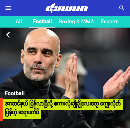
search
All
Football
Boxing & MMA
Esports
arrow_back_ios
Football
အာဆင်နယ် ပြန်လာပြီလို့ စကားလုံးချိုချိုလေးတွေ ကျွေးလိုက်
ပြန်တဲ့ ဆရာပက်ပ်