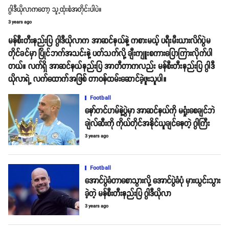
ဂွါဒီယိုလာကတော့ သူ့ထုံးစံအတိုင်းပါပဲ။
3 years ago
မန်စီးတီးနည်းပြ ဂွါဒီယိုလာက အာဆင်နယ်နဲ့ ကစားမယ့် ပရီးမီးယားလိဂ်ပွဲမ
တိုင်ခင်မှာ ပြိုင်ဘက်အသင်းနဲ့ ပတ်သက်လို့ ချီးကျူးစကားပြောကြားလိုက်ပါ
တယ်။ လက်ရှိ အာဆင်နယ်နည်းပြ အာတီတာကလည်း မန်စီးတီးနည်းပြ ဂွါဒီ
ယိုလာရဲ့ လက်ထောက်အဖြစ် တာဝန်ထမ်းဆောင်ခဲ့ဖူးသူပါ။
Football
နော်တင်ဟမ်နဲ့ပွဲမှာ အာဆင်နယ်ကို မရှုံးစေချင်ဘဲ
ချဲလ်ဆီးကို ကိုယ်တိုင်အနိုင်ယူချင်နေတဲ့ ဂွါကြီး
3 years ago
Football
အောင်ပွဲခံတာစောသွားလို့ အောင်ပွဲခံပုံ မှားယွင်းသွား
ခဲ့တဲ့ မန်စီးတီးနည်းပြ ဂွါဒီယိုလာ
3 years ago