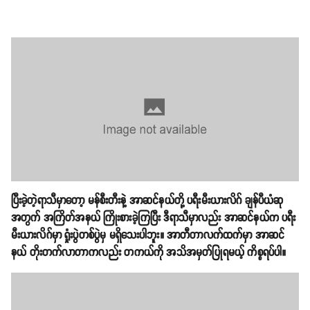
ပြီးခဲ့တဲ့ရာသီမှာတော့ မန်စီးတီးနဲ့ အာဆင်နယ်တို့ ပရီးမီးယားလိဂ် ချန်ပီယံဆု
အတွက် အကြိတ်အနယ် ကြိုးစားခဲ့ကြပြီး ဒီရာသီမှာလည်း အာဆင်နယ်က ပရီး
မီးယားလိဂ်မှာ ရှုံးပွဲတစ်ပွဲမှ မရှိသေးပါဘူး။ အာတီတာလက်ထက်မှာ အာဆင်
နယ် တိုးတက်လာတာကလည်း တကယ်ကို အသိအမှတ်ပြုရမယ့် ကိစ္စရပ်ပါ။