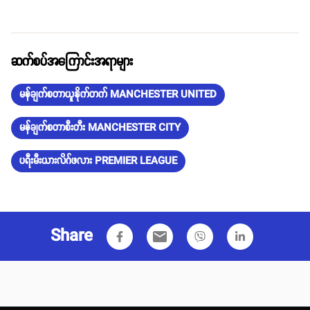
ဆက်စပ်အကြောင်းအရာများ
မန်ချက်စတာယူနိုက်တက် MANCHESTER UNITED
မန်ချက်စတာစီးတီး MANCHESTER CITY
ပရီးမီးယားလိဂ်ဖလား PREMIER LEAGUE
Share
email