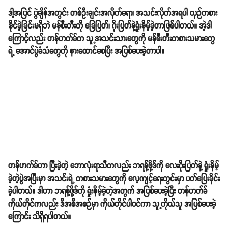
ဒါ့အပြင် ပွဲချိန်အတွင်း တစ်ဦးချင်းအလိုက်ရော၊ အသင်းလိုက်အရပါ ယှဉ်ကစား
နိုင်ခဲ့ခြင်းမရှိဘဲ မန်စီးတီးကို ခြေပြတ်၊ ဂိုးပြတ်နဲ့ရှုံးနိမ့်ခဲ့တာဖြစ်ပါတယ်။ အဲ့ဒါ
ကြောင့်လည်း တန်ဟက်ခ်က သူ့အသင်းသားတွေကို မန်စီးတီးကစားသမားတွေ
ရဲ့ အောင်ပွဲခံသံတွေကို နားထောင်စေပြီး အပြစ်ပေးခဲ့တာပါ။
တန်ဟက်ခ်ဟာ ပြီးခဲ့တဲ့ ဘောလုံးရာသီကလည်း ဘရန့်ဖို့ဒ်ကို လေးဂိုးပြတ်နဲ့ ရှုံးနိမ့်
ခဲ့တဲ့ပွဲအပြီးမှာ အသင်းရဲ့ ကစားသမားတွေကို လေ့ကျင့်ရေးကွင်းမှာ ပတ်ပြေးခိုင်း
ခဲ့ပါတယ်။ ဒါဟာ ဘရန့်ဖို့ဒ်ကို ရှုံးနိမ့်ခဲ့တဲ့အတွက် အပြစ်ပေးခဲ့ပြီး တန်ဟက်ခ်
ကိုယ်တိုင်ကလည်း ဒီအစီအစဉ်မှာ ကိုယ်တိုင်ပါဝင်ကာ သူ့ကိုယ်သူ အပြစ်ပေးခဲ့
ကြောင်း သိရှိရပါတယ်။