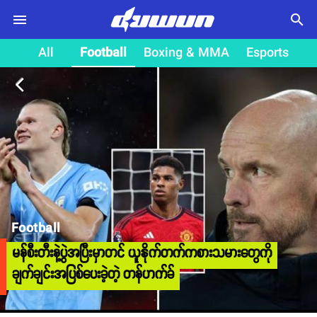
search
All
Football
Boxing & MMA
Esports
arrow_back_ios
Football
မန်စီးတီးနဲ့ပွဲအပြီးမှာတင် ယူနိုက်တက်ကစားသမားတွေကို
ချက်ချင်းအပြစ်ပေးခဲ့တဲ့ တန်ဟက်ခ်