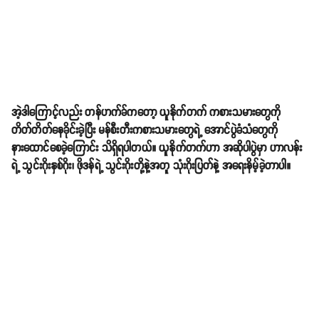
အဲ့ဒါကြောင့်လည်း တန်ဟက်ခ်ကတော့ ယူနိုက်တက် ကစားသမားတွေကို
တိတ်တိတ်နေခိုင်းခဲ့ပြီး မန်စီးတီးကစားသမားတွေရဲ့ အောင်ပွဲခံသံတွေကို
နားထောင်စေခဲ့ကြောင်း သိရှိရပါတယ်။ ယူနိုက်တက်ဟာ အဆိုပါပွဲမှာ ဟာလန်း
ရဲ့ သွင်းဂိုးနှစ်ဂိုး၊ ဖိုဒန်ရဲ့ သွင်းဂိုးတို့နဲ့အတူ သုံးဂိုးပြတ်နဲ့ အရေးနိမ့်ခဲ့တာပါ။