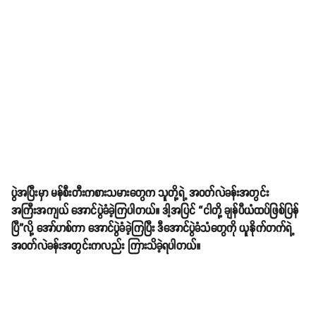
ပွဲအပြီးမှာ မန်စီးတီးကစားသမားတွေက သူတို့ရဲ့ အဝတ်လဲခန်းအတွင်း
အကြီးအကျယ် အောင်ပွဲခံခဲ့ကြပါတယ်။ ဒါ့အပြင် “ငါတို့ ချန်ပီယံထပ်ဖြစ်ပြန်
ပြီ”​လို့ အော်ဟစ်ကာ အောင်ပွဲခံခဲ့ကြပြီး ဒီအောင်ပွဲခံသံတွေကို ယူနိုက်တက်ရဲ့
အဝတ်လဲခန်းအတွင်းကလည်း ကြားသိခဲ့ရပါတယ်။