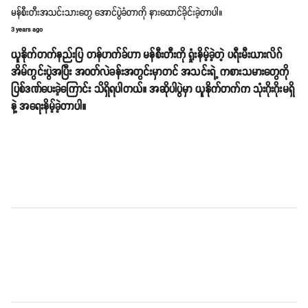
မန်စီးတီးအသင်းသားတွေ အောင်ပွဲခံတာကို နားထောင်ခိုင်းခဲ့တာပါ။
3 years ago
ယူနိုက်တက်နည်းပြ တန်ဟက်ခ်ဟာ မန်စီးတီးကို ရှုံးနိမ့်ခဲ့တဲ့ ပရီးမီးယားလိဂ်
အိမ်ကွင်းပွဲအပြီး အဝတ်လဲခန်းအတွင်းမှာတင် အသင်းရဲ့ ကစားသမားတွေကို
ပြစ်ဒဏ်ပေးခဲ့ကြောင်း သိရှိရပါတယ်။ အဆိုပါပွဲမှာ ယူနိုက်တက်က သုံးဂိုးဂိုးမရှိ
နဲ့ အရေးနိမ့်ခဲ့တာပါ။