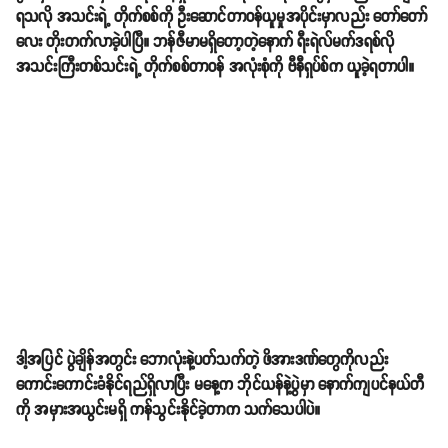
ရသလို အသင်းရဲ့ တိုက်စစ်ကို ဦးဆောင်တာဝန်ယူမှုအပိုင်းမှာလည်း တော်တော်
လေး တိုးတက်လာခဲ့ပါပြီ။ ဘန်ဇီမာမရှိတော့တဲ့နောက် ရီးရဲလ်မက်ဒရစ်လို
အသင်းကြီးတစ်သင်းရဲ့ တိုက်စစ်တာဝန် အလုံးစုံကို ဗီနီရှပ်စ်က ယူခဲ့ရတာပါ။
ဒါ့အပြင် ပွဲချိန်အတွင်း ဘောလုံးနဲ့ပတ်သက်တဲ့ ဖိအားဒဏ်တွေကိုလည်း
ကောင်းကောင်းခံနိုင်ရည်ရှိလာပြီး မနေ့က ဘိုင်ယန်နဲ့ပွဲမှာ နောက်ကျပင်နယ်တီ
ကို အမှားအယွင်းမရှိ ကန်သွင်းနိုင်ခဲ့တာက သက်သေပါပဲ။