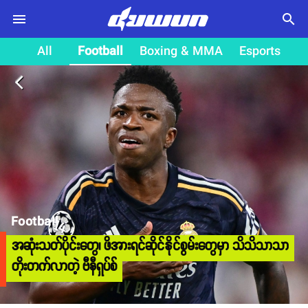
search
All
Football
Boxing & MMA
Esports
arrow_back_ios
Football
အဆုံးသတ်ပိုင်းတွေ၊ ဖိအားရင်ဆိုင်နိုင်စွမ်းတွေမှာ သိသိသာသာ
တိုးတက်လာတဲ့ ဗီနီရှပ်စ်