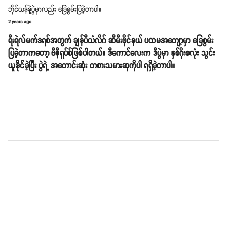
ဘိုင်ယန်နဲ့ပွဲမှာလည်း ခြေစွမ်းပြခဲ့တာပါ။
2 years ago
ရီးရဲလ်မက်ဒရစ်အတွက် ချန်ပီယံလိဂ် ဆီမီးဖိုင်န​ယ် ပထမအကျော့မှာ ခြေစွမ်း
ပြခဲ့တာကတော့ ဗီနီရှပ်စ်ဖြစ်ပါတယ်။ ဒီကောင်လေးက ဒီပွဲမှာ နှစ်ဂိုးစလုံး သွင်း
ယူနိုင်ခဲ့ပြီး ပွဲရဲ့ အကောင်းဆုံး ကစားသမားဆုကိုပါ ရရှိခဲ့တာပါ။