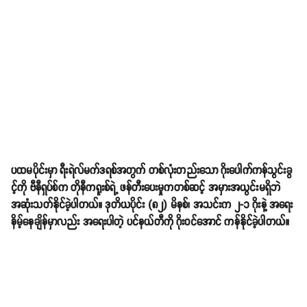
ပထမပိုင်းမှာ ရီးရဲလ်မက်ဒရစ်အတွက် တစ်လုံးတည်းသော ဂိုးပေါက်ကန်သွင်းခွ
င့်ကို ဗီနီရှပ်စ်က တိုနီကရူးစ်ရဲ့ ဖန်တီးပေးမှုကတစ်ဆင့် အမှားအယွင်းမရှိဘဲ
အဆုံးသတ်နိုင်ခဲ့ပါတယ်။ ဒုတိယပိုင်း (၈၂) မိနစ်၊ အသင်းက ၂-၁ ဂိုးနဲ့ အရေး
နိမ့်နေချိန်မှာလည်း အရေးပါတဲ့ ပင်နယ်တီကို ဂိုးဝင်အောင် ကန်နိုင်ခဲ့ပါတယ်။