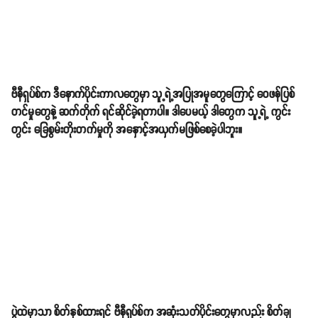
ဗီနီရှပ်စ်က ဒီနောက်ပိုင်းကာလတွေမှာ သူ့ရဲ့အပြုအမူတွေကြောင့် ဝေဖန်ပြစ်
တင်မှုတွေနဲ့ ဆက်တိုက် ရင်ဆိုင်ခဲ့ရတာပါ။ ဒါပေမယ့် ဒါတွေက သူ့ရဲ့ ကွင်း
တွင်း ခြေစွမ်းတိုးတက်မှုကို အနှောင့်အယှက်မဖြစ်စေခဲ့ပါဘူး။
ပွဲထဲမှာသာ စိတ်နှစ်ထားရင် ဗီနီရှပ်စ်က အဆုံးသတ်ပိုင်းတွေမှာလည်း စိတ်ချ