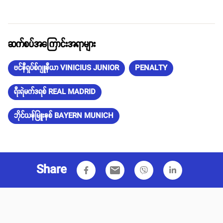
ဆက်စပ်အကြောင်းအရာများ
ဗင်နီရှပ်စ်ဂျူနီယာ VINICIUS JUNIOR
PENALTY
ရီးရဲမက်ဒရစ် REAL MADRID
ဘိုင်ယန်မြူးနစ် BAYERN MUNICH
Share
email