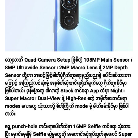
ကျောဘက် Quad-Camera Setup ဖြစ်တဲ့ 108MP Main Sensor ၊
8MP Ultrawide Sensor ၊ 2MP Macro Lens နဲ့ 2MP Depth
Sensor တို့ဟာ အဆင့်မြင့်ဓါတ်ပုံရိုက်ကူးရေးနည်းပညာနဲ့ ပေါင်းစပ်ထားတာ
ကြောင့် အကြည်လင်ဆုံးနဲ့ အနုစိတ်ဆုံးကင်ရာရိုက်ချက်တွေ ရိုက်ကူးနိုင်မှာ
ဖြစ်ပါတယ်။ ဖုန်းနဲ့အတူ ပါလာတဲ့ Stock ကင်မရာ App ထဲမှာ Night ၊
Super Macro ၊ Dual-View နဲ့ High-Res စတဲ့ အမိုက်စားကင်မရာ
modes လေးတွေ သုံးထားလို့ စိတ်ကြိုက် mode နဲ့ ဓါတ်ဖမ်းနိုင်မှာ ဖြစ်ပါ
တယ်။
ရှေ့ punch-hole ကင်မရာပေါက်ထဲမှာ 16MP Selfie ကင်မရာ သုံးထား
ပြီး မှောင်နေချိန် Selfie ဆွဲမှုတွေကို အကောင်းဆုံးရုပ်ထွက်ရအောင် Super