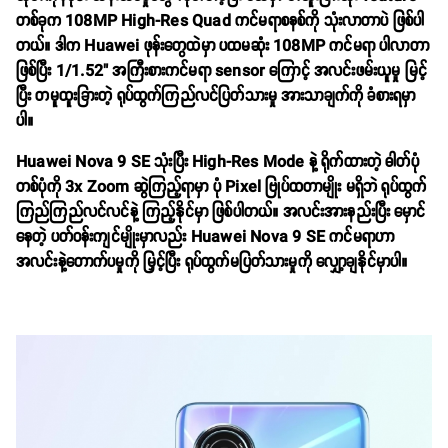
တစ်ခုက 108MP High-Res Quad ကင်မရာစနစ်ကို သုံးလာတာပဲ ဖြစ်ပါ
တယ်။ ဒါက Huawei ဖုန်းတွေထဲမှာ ပထမဆုံး 108MP ကင်မရာ ပါလာတာ
ဖြစ်ပြီး 1/1.52" အကြီးစားကင်မရာ sensor ကြောင့် အလင်းဖမ်းယူမှု မြင့်
ပြီး တမူထူးခြားတဲ့ ရုပ်ထွက်ကြည်လင်ပြတ်သားမှု အားသာချက်ကို ခံစားရမှာ
ပါ။
Huawei Nova 9 SE သုံးပြီး High-Res Mode နဲ့ ရိုက်ထားတဲ့ ဓါတ်ပုံ
တစ်ပုံကို 3x Zoom ဆွဲကြည့်ရာမှာ ပုံ Pixel ဗြုပ်ထတာမျိုး မရှိဘဲ ရုပ်ထွက်
ကြည်ကြည်လင်လင်နဲ့ ကြည့်နိုင်မှာ ဖြစ်ပါတယ်။ အလင်းအားနည်းပြီး မှောင်
နေတဲ့ ပတ်ဝန်းကျင်မျိုးမှာလည်း Huawei Nova 9 SE ကင်မရာဟာ
အလင်းနဲ့တောက်ပမှုကို မြှင့်ပြီး ရုပ်ထွက်မပြတ်သားမှုကို ‌လျှော့ချနိုင်မှာပါ။