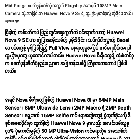
Mid-Range စမတ်ဖုန်းတစ်လုံးအတွက် Flagship အဆင့်မီ 108MP Main
Camera သုံးလာခြင်းက Huawei Nova 9 SE ရဲ့ ထူးခြားမှုတစ်ခုလို့ ဆိုနိုင်ပါတယ်။
4 years ago
ပြီးခဲ့တဲ့ တစ်ပတ်ကပဲ ပြည်တွင်းဈေးကွက်ထဲ ဝင်ရောက်လာတဲ့ Huawei
Nova 9 SE ဟာ ကွဲပြားဆန်းသစ်တဲ့ ဖုန်းဒီဇိုင်း ၊ သပ်ရပ်ပါးလွှာတဲ့ Bezel
ဘောင်တွေနဲ့ မှန်ပြင်ပြည့် Full View နေရာယူမှုအပြင် ကင်မရာပိုင်းအရပါ
ထူးခြားမှုတွေ ယူဆောင်လာပါတယ်။ Huawei Nova စီးရီးတွေရဲ့ ထုံးစံတစ်ခု
က စမတ်ဖုန်းဓါတ်ပုံနည်းပညာမှာ အမြဲဆန်းသစ်ဖို့ ကြိုးစားထားတာပဲ ဖြစ်ပါ
တယ်။
အရင် Nova စီးရီးတွေဖြစ်တဲ့ Huawei Nova 8i မှာ 64MP Main
Sensor ၊ 8MP Ultrawide Lens ၊ 2MP Macro နဲ့ 2MP Depth
Sensor ၊ ရှေ့ဘက် 16MP Selfie ကင်မရာအတွဲတွေနဲ့ ပွဲထွက်ခဲ့သလို ဒီ
နှစ်အစောပိုင်းမှာ ထွက်ခဲ့တဲ့ Huawei Nova 9 မှာလည်း အလင်းဖမ်းယူမှု
၄၀% ပိုကောင်းမွန်တဲ့ 50 MP Ultra-Vision ကင်မရာကိုမှ အသေးစိတ်