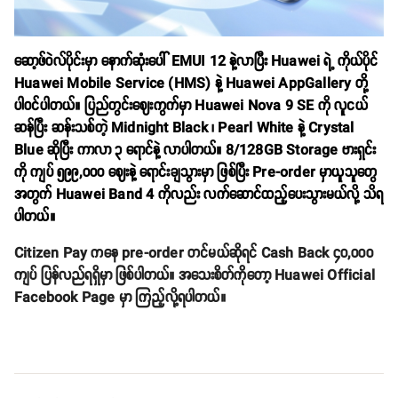
ဆော့ဖ်ဝဲလ်ပိုင်းမှာ နောက်ဆုံးပေါ် EMUI 12 နဲ့လာပြီး Huawei ရဲ့ ကိုယ်ပိုင်
Huawei Mobile Service (HMS) နဲ့ Huawei AppGallery တို့
ပါဝင်ပါတယ်။ ပြည်တွင်းဈေးကွက်မှာ Huawei Nova 9 SE ကို လူငယ်
ဆန်ပြီး ဆန်းသစ်တဲ့ Midnight Black ၊ Pearl White နဲ့ Crystal
Blue ဆိုပြီး ကာလာ ၃ ရောင်နဲ့ လာပါတယ်။ 8/128GB Storage ဗားရှင်း
ကို ကျပ် ၅၉၉,၀၀၀ ဈေးနဲ့ ရောင်းချသွားမှာ ဖြစ်ပြီး Pre-order မှာယူသူတွေ
အတွက် Huawei Band 4 ကိုလည်း လက်ဆောင်ထည့်ပေးသွားမယ်လို့ သိရ
ပါတယ်။
Citizen Pay ကနေ pre-order တင်မယ်ဆိုရင် Cash Back ၄၀,၀၀၀
ကျပ် ပြန်လည်ရရှိမှာ ဖြစ်ပါတယ်။ အသေးစိတ်ကိုတော့ Huawei Official
Facebook Page မှာ ကြည့်လို့ရပါတယ်။