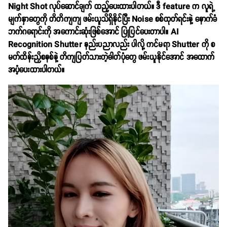
Night Shot လုပ်ဆောင်ချက် ထည့်ပေးထားပါတယ်။ ဒီ feature က လူရဲ့
မျက်နှာတွေကို တိတိကျကျ ဖမ်းယူသိရှိနိုင်ပြီး Noise စစ်ထုတ်ရင်းနဲ့ နောက်ခံ
ဘက်ဂရောင်းကို အကောင်းဆုံးဖြစ်အောင် ပြုပြင်ပေးတာပါ။ AI
Recognition Shutter နည်းပညာလည်း ပါလို့ ကင်မရာ Shutter ကို စ
မတ်ထိန်းညှိစနစ်နဲ့ တိကျပြတ်သားတဲ့ဓါတ်ပုံတွေ ဖမ်းယူနိုင်အောင် အထောက်
အပံ့ပေးထားပါတယ်။