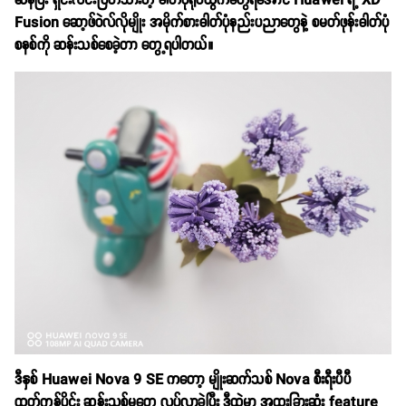
ဆန်ပြီး ရှင်းလင်းပြတ်သားတဲ့ ဓါတ်ပုံရုပ်ထွက်တွေရအောင် Huawei ရဲ့ XD
Fusion ဆော့ဖ်ဝဲလ်လိုမျိုး အမိုက်စားဓါတ်ပုံနည်းပညာတွေနဲ့ စမတ်ဖုန်းဓါတ်ပုံ
စနစ်ကို ဆန်းသစ်စေခဲ့တာ တွေ့ရပါတယ်။
ဒီနှစ် Huawei Nova 9 SE ကတော့ မျိုးဆက်သစ် Nova စီးရီးပီပီ
ထုတ်ကုန်ပိုင်း ဆန်းသစ်မှုတွေ လုပ်လာခဲ့ပြီး ဒီထဲမှာ အထူးခြားဆုံး feature