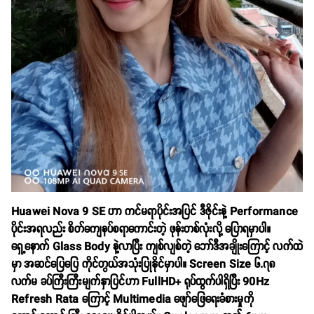
Huawei Nova 9 SE ဟာ ကင်မရာပိုင်းအပြင် ဒီဇိုင်းနဲ့ Performance
ပိုင်းအရလည်း စိတ်ကျေနပ်စရာကောင်းတဲ့ ဖုန်းတစ်လုံးလို့ ပြောရမှာပါ။
ရှေ့နောက် Glass Body နဲ့လာပြီး ကျစ်လျစ်တဲ့ ဘော်ဒီအချိုးကြောင့် လက်ထဲ
မှာ အဆင်ပြေပြေ ကိုင်တွယ်အသုံးပြုနိုင်မှာပါ။ Screen Size ၆.၇၈
လက်မ ခပ်ကြီးကြီးမျက်နှာပြင်ဟာ FullHD+ ရုပ်ထွက်ပါရှိပြီး 90Hz
Refresh Rata ကြောင့် Multimedia ဖျော်ဖြေရေးခံစားမှုကို