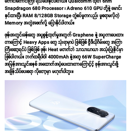
ကောင်းကောင်းကြီး ရသပေးနိုင်ပါတယ်။ Qualcomm ထုတ် 6nm
Snapdragon 680 Processor ၊ Adreno 610 GPU တို့နဲ့ မောင်း
နှင်ထားပြီး RAM 8/128GB Storage တွဲစပ်မှုကလည်း မှုစရာမလိုတဲ့
Memory အတွဲအဖက်လို့ ပြောနိုင်ပါတယ်။
ဖုန်းအတွင်းခန်းတွေ အပူစွန့်ထုတ်မှုအတွက် Graphene နဲ့ အပူကာပေးထား
တာကြောင့် Heavy Apps တွေ သုံးရာမှာပဲ ဖြစ်ဖြစ် ဗွီဒီယိုဂိမ်းတွေ အကြာ
ကြီးဆော့ရင်ပဲ ဖြစ်ဖြစ် ဖုန်း Heat မတက်ဘဲ သာသာယာယာ အသုံးပြုနိုင်မှာ
ဖြစ်ပါတယ်။ ဘက်ထရီပါဝါ 4000mAh နဲ့အတူ 66W SuperCharge
အမြန်အားသွင်းစနစ် အထောက်အပံ့ပေးထားတာကြောင့်င့် ဖုန်းအားသွင်းဖို့
အချိန်သိပ်ပေးစရာ လိုတော့မှာ မဟုတ်ပါဘူး။