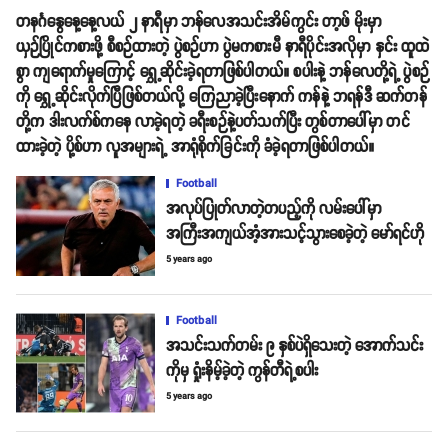
တနင်္ဂနွေနေ့နေ့လယ် ၂ နာရီမှာ ဘန်လေအသင်းအိမ်ကွင်း တာ့ဖ် မိုးမှာ
ယှဉ်ပြိုင်ကစားဖို့ စီစဉ်ထားတဲ့ ပွဲစဉ်ဟာ ပွဲမကစားမီ နာရီပိုင်းအလိုမှာ နှင်း ထူထဲ
စွာ ကျရောက်မှုကြောင့် ရွှေ့ဆိုင်းခဲ့ရတာဖြစ်ပါတယ်။ စပါးနဲ့ ဘန်လေတို့ရဲ့ ပွဲစဉ်
ကို ရွှေ့ဆိုင်းလိုက်ပြီဖြစ်တယ်လို့ ကြေညာခဲ့ပြီးနောက် ကန်နဲ့ ဘရန်ဒီ ဆက်တန်
တို့က ဒါးလက်စ်ကနေ လာခဲ့ရတဲ့ ခရီးစဉ်နဲ့ပတ်သက်ပြီး တွစ်တာပေါ်မှာ တင်
ထားခဲ့တဲ့ ပို့စ်ဟာ လူအများရဲ့ အာရုံစိုက်ခြင်းကို ခံခဲ့ရတာဖြစ်ပါတယ်။
Football
အလုပ်ပြုတ်လာတဲ့တပည့်ကို လမ်းပေါ်မှာ
အကြီးအကျယ်အံ့အားသင့်သွားစေခဲ့တဲ့ မော်ရင်ဟို
5 years ago
Football
အသင်းသက်တမ်း ၉ နှစ်ပဲရှိသေးတဲ့ အောက်သင်း
ကိုမှ ရှုံးနိမ့်ခဲ့တဲ့ ကွန်တီရဲ့စပါး
5 years ago