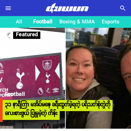
search
All
Football
Boxing & MMA
Esports
Featured
arrow_back_ios
Football
၃၁ နာရီကြာ မအိပ်မနေ ခရီးထွက်ခဲ့ရတဲ့ ပရိသတ်စုံတွဲကို
လေးစားဖွယ် ပြုမူခဲ့တဲ့ ကိန်း