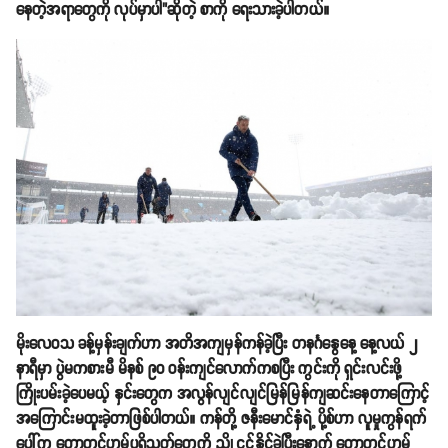
နေတဲ့အရာတွေကို လုပ်မှာပါ"ဆိုတဲ့ စာကို ရေးသားခဲ့ပါတယ်။
မိုးလေဝသ ခန့်မှန်းချက်ဟာ အတိအကျမှန်ကန်ခဲ့ပြီး တနင်္ဂနွေနေ့ နေ့လယ် ၂
နာရီမှာ ပွဲမကစားမီ မိနစ် ၉၀ ဝန်းကျင်လောက်ကစပြီး ကွင်းကို ရှင်းလင်းဖို့
ကြိုးပမ်းခဲ့ပေမယ့် နှင်းတွေက အလွန်လျင်လျင်မြန်မြန်ကျဆင်းနေတာကြောင့်
အကြောင်းမထူးခဲ့တာဖြစ်ပါတယ်။ ကန်တို့ ဇနီးမောင်နှံရဲ့ ပို့စ်ဟာ လူမှုကွန်ရက်
ပေါ်က တော့တင်ဟမ်ပရိသတ်တွေကို ညှို့ငင်နိုင်ခဲ့ပြီးနောက် တော့တင်ဟမ်