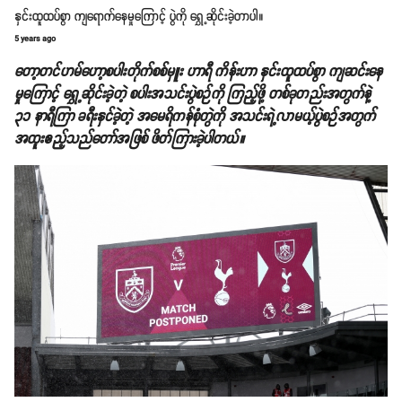
နှင်းထူထပ်စွာ ကျရောက်နေမှုကြောင့် ပွဲကို ရွှေ့ဆိုင်းခဲ့တာပါ။
5 years ago
တော့တင်ဟမ်ဟော့စပါးတိုက်စစ်မှူး ဟာရီ ကိန်းဟာ နှင်းထူထပ်စွာ ကျဆင်းနေ
မှုကြောင့် ရွှေ့ဆိုင်းခဲ့တဲ့ စပါးအသင်းပွဲစဉ်ကို ကြည့်ဖို့ တစ်ခုတည်းအတွက်နဲ့
၃၁ နာရီကြာ ခရီးနှင်ခဲ့တဲ့ အမေရိကန်စုံတွဲကို အသင်းရဲ့လာမယ့်ပွဲစဉ်အတွက်
အထူးဧည့်သည်တော်အဖြစ် ဖိတ်ကြားခဲ့ပါတယ်။