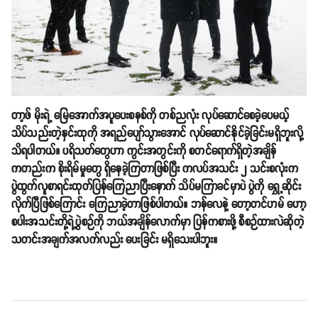
တာ့ဖ် မိုးရဲ့ မြေအောက်အပူပေးစနစ်ကို တစ်ညလုံး လုပ်ဆောင်စေခဲ့ပေမယ့်
သိပ်သည်းတဲ့နှင်းထုကို အရည်ပျော်သွားအောင် လုပ်ဆောင်နိုင်ခဲ့ခြင်းမရှိဘူးလို့
သိရပါတယ်။ ပရိသတ်တွေဟာ ကွင်းအတွင်းကို စတင်ရောက်ရှိတဲ့အချိန်
ကတည်းက စိုးရိမ်မှုတွေ ရှိနေခဲ့ကြတာဖြစ်ပြီး ကလပ်အသင်း ၂ သင်းစလုံးက
ပွဲထွက်လူစာရင်းထုတ်ပြန်ကြေညာပြီးနောက် သိပ်မကြာခင်မှာပဲ ပွဲကို ရွှေ့ဆိုင်း
လိုက်ပြီဖြစ်ကြောင်း ကြေညာခဲ့တာဖြစ်ပါတယ်။ ဘန်လေနဲ့ တော့တင်ဟမ် ဟော့
စပါးအသင်းတို့ရဲ့ပွဲစဉ်ကို ဘယ်အချိန်လောက်မှာ ပြန်ကစားဖို့ စီစဉ်ထားလဲဆိုတဲ့
သတင်းအချက်အလက်လည်း ပေးခြင်း မရှိသေးပါဘူး။