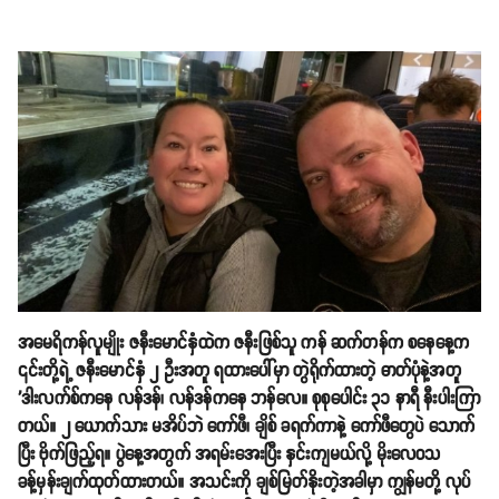
အမေရိကန်လူမျိုး ဇနီးမောင်နှံထဲက ဇနီးဖြစ်သူ ကန် ဆက်တန်က စနေနေ့က
၎င်းတို့ရဲ့ ဇနီးမောင်နှံ ၂ ဦးအတူ ရထားပေါ်မှာ တွဲရိုက်ထားတဲ့ ဓာတ်ပုံနဲ့အတူ
'ဒါးလက်စ်ကနေ လန်ဒန်၊ လန်ဒန်ကနေ ဘန်လေ။ စုစုပေါင်း ၃၁ နာရီ နီးပါးကြာ
တယ်။ ၂ ယောက်သား မအိပ်ဘဲ ကော်ဖီ၊ ချိစ် ခရက်ကာနဲ့ ကော်ဖီတွေပဲ သောက်
ပြီး ဗိုက်ဖြည့်ရ။ ပွဲနေ့အတွက် အရမ်းအေးပြီး နှင်းကျမယ်လို့ မိုးလေဝသ
ခန့်မှန်းချက်ထုတ်ထားတယ်။ အသင်းကို ချစ်မြတ်နိုးတဲ့အခါမှာ ကျွန်မတို့ လုပ်