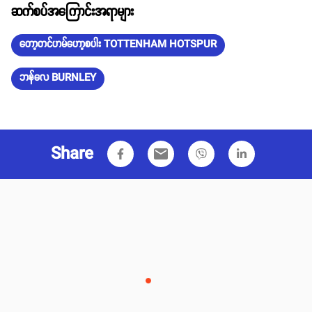
ဆက်စပ်အကြောင်းအရာများ
တော့တင်ဟမ်ဟော့စပါး TOTTENHAM HOTSPUR
ဘန်လေ BURNLEY
Share
email