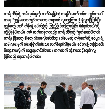
ဟာရီ ကိန်းရဲ့ ကမ်းလှမ်းမှုကို လက်ခံရရှိခဲ့တဲ့ ဘရန်ဒီ ဆက်တန်က တွစ်တာပေါ်
ကနေ "ကျွန်မယောကျင်္ားကတော့ တရားဝင် လူတွေကြား ပျံ့နှံ့သွားပြီဖြစ်ပြီး
ကျွန်မတို့ ဟာရီ ကိန်းရဲ့ စပါးစ်ပွဲကို ကြည့်ဖို့ ဖိတ်ကြားခြင်း ခံခဲ့ရပါတယ်"လို့
တုံ့ပြန်ခဲ့ပါတယ်။ ကန် ဆက်တန်ကလည်း ဟာရီ ကိန်းကို "နှုတ်ဆက်ပါတယ်
ဟာရီ။ ပြီးတော့ ဒါတွေ လုံးဝမလိုအပ်ပါဘူး။ ဒါပေမယ့် ကျွန်တော်တို့ ခင်ဗျားရဲ့
ကမ်းလှမ်းမှုကို ဝမ်းမြောက်ဝမ်းသာ လက်ခံရပါလိမ့်မယ်။ ခင်ဗျားနဲ့ တခြားစပါး
စ်တွေအားလုံးကို ကျေးဇူးတင်ပါတယ်။ တကယ်ကို အံ့အားသင့်စရာပဲ"လို့
ပြန်လည် ရေးသားခဲ့ပါတယ်။