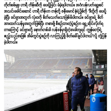
တိုက်စစ်မှူး ဟာရီ ကိန်းဆီကို ပေးပို့ခြင်း ခံခဲ့ရပါတယ်။ အင်္ဂလန်လက်ရွေးစင်
အသင်းခေါင်းဆောင် ဟာရီ ကိန်းက ကန်တို့ ဇနီးမောင်နှံရဲ့ပို့စ်ကို 'ဒီတွိကို ပေးပို့
ခဲ့ပြီး ခင်ဗျားအတွက် လုံးဝကို စိတ်မသက်မသာဖြစ်မိပါတယ်။ ခင်ဗျားရဲ့ စိတ်
အားထက်သန်မှုအတွက်ဖြစ်ပြီး ကစားဖို့ စီစဉ်ထားတဲ့ပွဲစဉ်က ရွှေ့ဆိုင်းလိုက်ရ
တာကြောင့် ခင်ဗျားတို့ နောက်တစ်ခါ လန်ဒန်မှာရှိတဲ့အခါကျရင် ကျွန်တော့်ရဲ့
ဧည့်သည်အဖြစ် အိမ်ကွင်းပွဲစဉ်ကို လာကြည့်ဖို့ ဖိတ်ခေါ်ချင်ပါတယ်"လို့ တုံ့ပြန်
ခဲ့ပါတယ်။