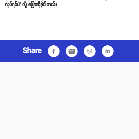
လုပ်ရပ်ပဲ" လို့ ပြောဆိုခဲ့ပါတယ်။
Share
email