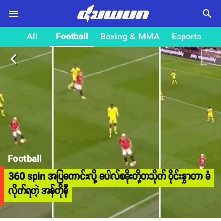
search
All
Football
Boxing & MMA
Esports
arrow_back_ios
Football
360 spin အပြကောင်းလို့ ပေါလ်စခိုးတို့တသိုက် ဝိုင်းနွှာတာ ခံ
လိုက်ရတဲ့ အန်တိုနီ