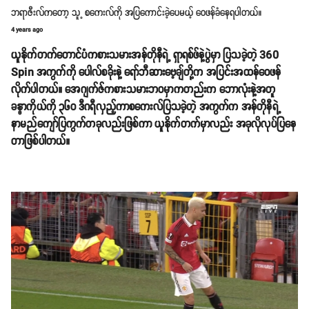
ဘရာဇီးလ်ကတော့ သူ့ စကေးလ်ကို အပြကောင်းခဲ့ပေမယ့် ဝေဖန်ခံနေရပါတယ်။
4 years ago
ယူနိုက်တက်တောင်ပံကစားသမားအန်တိုနီရဲ့ ရှာရစ်ဖ်နဲ့ပွဲမှာ ပြသခဲ့တဲ့ 360
Spin အကွက်ကို ပေါလ်စခိုးနဲ့ ရော်ဘီဆားဗေ့ချ်တို့က အပြင်းအထန်ဝေဖန်
လိုက်ပါတယ်။ အေဂျက်ဇ်ကစားသမားဘ၀မှာကတည်းက ဘောလုံးနဲ့အတူ
ခန္ဓာကိုယ်ကို ၃၆၀ ဒီဂရီလှည့်ကာစကေးလ်ပြသခဲ့တဲ့ အကွက်က အန်တိုနီရဲ့
နာမည်ကျော်ပြကွက်တခုလည်းဖြစ်ကာ ယူနိုက်တက်မှာလည်း အခုလိုလုပ်ပြနေ
တာဖြစ်ပါတယ်။