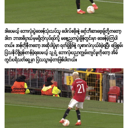
ဒါပေမယ့် ဘောလုံးပွဲဝေဖန်သုံးသပ်သူ ပေါလ်စခိုးနဲ့ ရော်ဘီဆားဗေ့ချ်တို့ကတော့
ဒါက ဘာအဓိပ္ပာယ်မှမရှိတဲ့လုပ်ရပ်လို့ မနေ့ညကပွဲချိန်တွင်းမှာ ဝေဖန်ခဲ့ကြပါ
တယ်။ အန်တိုနီကတော့ အဆိုပါပွဲမှာ ရက်ရှ်ဖို့ဒ်နဲ့ လူစားလဲလှယ်ခံခဲ့ရပြီး ခြေစွမ်း
ပြသနိုင်ဖို့ရုန်းကန်ခဲ့ရပေမယ့် သူ့ရဲ့ ဘောလုံးပညာကျွမ်းကျင်မှုကိုတော့ အိမ်
ကွင်းပရိသတ်ရှေ့မှာ ပြသသွားခဲ့တာဖြစ်ပါတယ်။