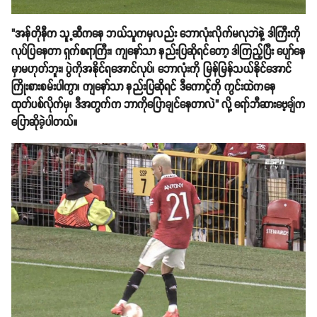
"အန်တိုနီက သူ့ဆီကနေ ဘယ်သူကမှလည်း ဘောလုံးလိုက်မလုဘဲနဲ့ ဒါကြီးကို
လုပ်ပြနေတာ ရှက်စရာကြီး၊ ကျနော်သာ နည်းပြဆိုရင်တော့ ဒါကြည့်ပြီး ပျော်နေ
မှာမဟုတ်ဘူး၊ ပွဲကိုအနိုင်ရအောင်လုပ်၊ ဘောလုံးကို မြန်မြန်သယ်နိုင်အောင်
ကြိုးစားစမ်းပါကွာ၊ ကျနော်သာ နည်းပြဆိုရင် ဒီကောင့်ကို ကွင်းထဲကနေ
ထုတ်ပစ်လိုက်မှ၊ ဒီအတွက်က ဘာကိုပြောချင်နေတာလဲ" လို့ ရော်ဘီဆားဗေ့ချ်က
ပြောဆိုခဲ့ပါတယ်။