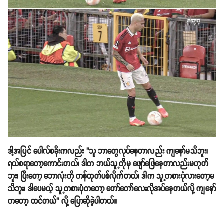
ဒါ့အပြင် ပေါလ်စခိုးကလည်း "သူ ဘာတွေလုပ်နေတာလည်း ကျနော်မသိဘူး၊
ရယ်စရာတော့ကောင်းတယ်၊ ဒါက ဘယ်သူ့ကိုမှ ဖျော်ဖြေနေတာလည်းမဟုတ်
ဘူး၊ ပြီးတော့ ဘောလုံးကို ကန်ထုတ်ပစ်လိုက်တယ်၊ ဒါက သူ့ကစားပုံလားတော့မ
သိဘူး၊ ဒါပေမယ့် သူ့ကစားပုံကတော့ တော်တော်လေးလိုအပ်နေတယ်လို့ ကျနော်
ကတော့ ထင်တယ်" လို့ ပြောဆိုခဲ့ပါတယ်။