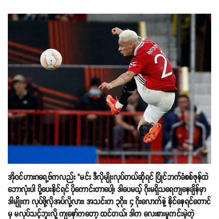
အိုဝင်ဟားဂရေ့ဗ်ကလည်း "မင်း ဒီလိုမျိုးလုပ်တယ်ဆိုရင် ပြိုင်ဘက်ခံစစ်ဇုန်ထဲ
ဘောလုံးပါ ပို့ပေးနိုင်ရင် ပိုကောင်းတာပေါ့၊ ဒါပေမယ့် ဂိုးမရှိသရေကျနေချိန်မှာ
ဒါမျိုးက လုပ်ဖို့လိုအပ်လို့လား၊ အသင်းက ၃ဂိုး၊ ၄ ဂိုးလောက်နဲ့ နိုင်နေရင်တောင်
မှ မလုပ်သင့်ဘူးလို့ ကျနော်ကတော့ ထင်တယ်၊ ဒါက လေးစားမှုကင်းမဲ့တဲ့