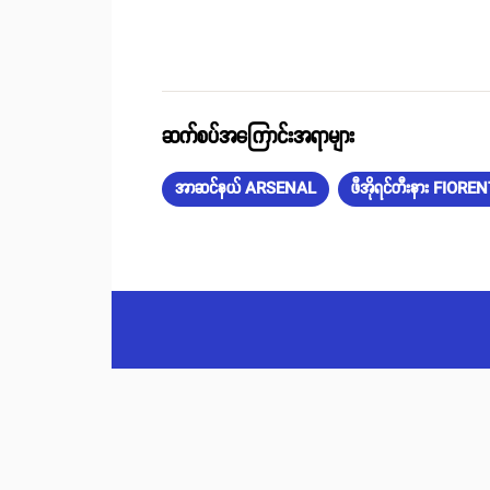
ဆက်စပ်အကြောင်းအရာများ
အာဆင်နယ် ARSENAL
ဖီအိုရင်တီးနား FIOR