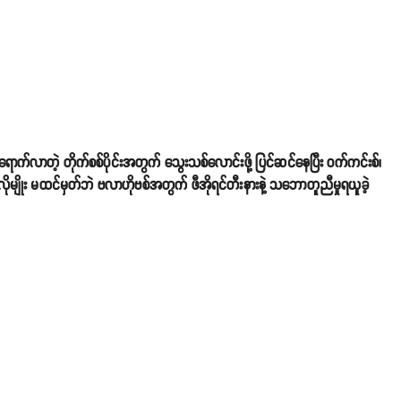
်လာတဲ့ တိုက်စစ်ပိုင်းအတွက် သွေးသစ်လောင်းဖို့ ပြင်ဆင်နေပြီး ဝက်ကင်းစ်၊
ိုမျိုး မထင်မှတ်ဘဲ ဗလာဟိုဗစ်အတွက် ဖီအိုရင်တီးနားနဲ့ သဘောတူညီမှုရယူခဲ့