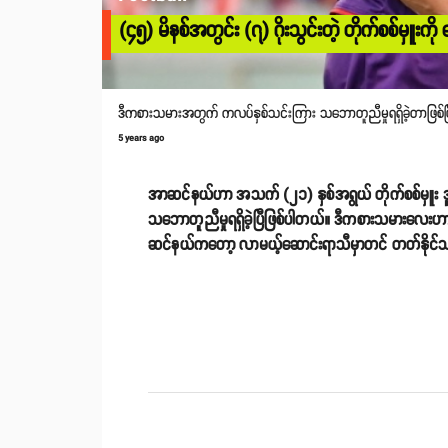
(၄၅) မိနစ်အတွင်း (၇) ဂိုးသွင်းတဲ့ တိုက်စစ်မှူးကို 
ဒီကစားသမားအတွက် ကလပ်နှစ်သင်းကြား သဘောတူညီမှုရရှိခဲ့တာဖြစ်ပြီး 
5 years ago
အာဆင်နယ်ဟာ အသက် (၂၁) နှစ်အရွယ် တိုက်စစ်မှူး ဒူဆန်
သဘောတူညီမှုရရှိခဲ့ပြီဖြစ်ပါတယ်။ ဒီကစားသမားလေးဟာ (၂
ဆင်နယ်ကတော့ လာမယ့်ဆောင်းရာသီမှာတင် တတ်နိုင်သမျှ စ