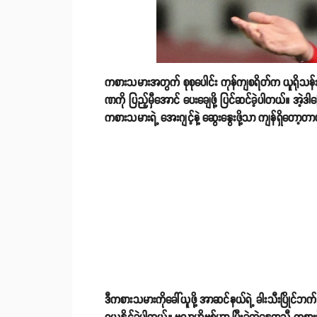
ကစားသမားအတွက် စုစုပေါင်း ကုန်ကျစရိတ်က ယူရိုသန်း
ဏကို ပြည့်မှီအောင် ပေးချေဖို့ ပြင်ဆင်ခဲ့ပါတယ်။ အဲ့ဒါ
ကစားသမားရဲ့ အေးဂျင့်နဲ့ ဆွေးနွေးဖို့သာ ကျန်ရှိတော့တာ
ဒီကစားသမားကိုခေါ်ယူဖို့ အာဆင်နယ်ရဲ့ ခါးသီးပြိုင်ဘက