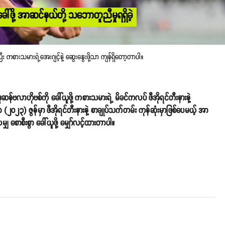
ခေါ်ဖို့ အာဆင်နယ်တို့ သဘောတူညီမှုရရှိခဲ့
ကစားသမားရဲ့အေးဂျင့်နဲ့ ဆွေးနွေးဖို့သာ ကျန်ရှိတော့တာပါ။
ဗလာဟိုဗစ်ကို ခေါ်ယူဖို့ ကစားသမားရဲ့ မိခင်ကလပ် ဖီအိုရင်တီးနားနဲ့
၀၂၃) ဇွန်မှာ ဖီအိုရင်တီးနားနဲ့ စာချုပ်သက်တမ်း ကုန်ဆုံးမှာဖြစ်ပေမယ့် အာ
ောစီးစွာ ခေါ်ယူဖို့ မျှော်လင့်ထားတာပါ။