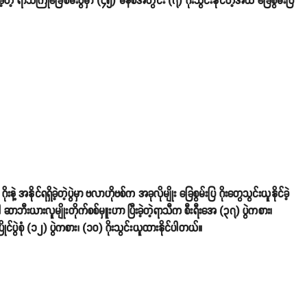
့တဲ့ ရာသီကြိုခြေစမ်းပွဲမှာ (၄၅) မိနစ်အတွင်း (၇) ဂိုးသွင်းနိုင်တဲ့အထိ ခြေစွမ်းပြ
့ အနိုင်ရရှိခဲ့တဲ့ပွဲမှာ ဗလာဟိုဗစ်က အခုလိုမျိုး ခြေစွမ်းပြ ဂိုးတွေသွင်းယူနိုင်ခဲ့
ာဘီးယားလူမျိုးတိုက်စစ်မှူးဟာ ပြီးခဲ့တဲ့ရာသီက စီးရီးအေ (၃၇) ပွဲကစား၊
ြိုင်ပွဲစုံ (၁၂) ပွဲကစား၊ (၁၀) ဂိုးသွင်းယူထားနိုင်ပါတယ်။