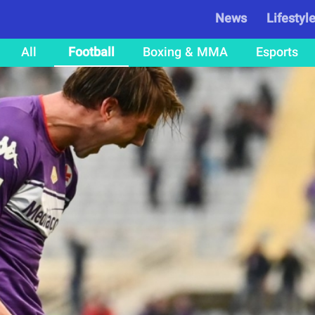
News
Lifestyl
All
Football
Boxing & MMA
Esports