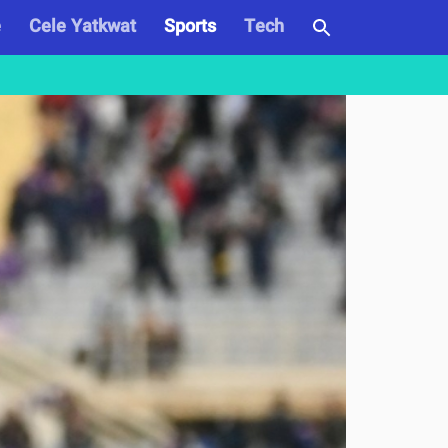
e
Cele Yatkwat
Sports
Tech