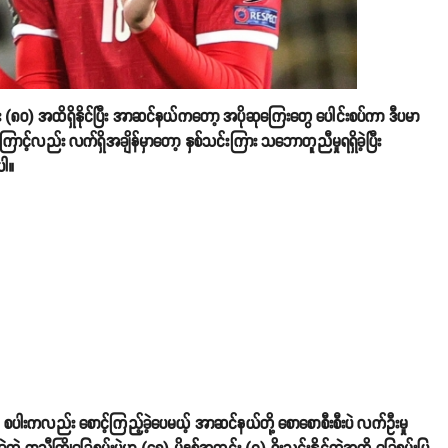
 (၈၀) အထိရှိနိုင်ပြီး အာဆင်နယ်ကတော့ အပိုဆုကြေးတွေ ပေါင်းစပ်ကာ ဒီပမာ
ကြောင့်လည်း လက်ရှိအချိန်မှာတော့ နှစ်သင်းကြား သဘောတူညီမှုရရှိခဲ့ပြီး
ပါ။
် စပါးကလည်း စောင့်ကြည့်ခဲ့ပေမယ့် အာဆင်နယ်တို့ စောစောစီးစီးပဲ လက်ဦးမှု