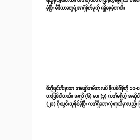
ရယူနိုင်ခဲ့ပါတယ်။ ဗလာဟိုဗစ်ဟာ ပြီးခဲ့တဲ့နွေရာသီ ကစားခဲ
ခဲ့ပြီး မီဒီယာတွေရဲ့အာရုံစိုက်မှုကို ရရှိနေခဲ့တာပါ။
ဖီအိုရင်တီးနားက အပျော်တမ်းကလပ် ဖိုလစ်ဂ်နိုကို ၁၁-၀ ဂိုးနဲ
တာဖြစ်ပါတယ်။ အရပ် (၆) ပေ၊ (၃) လက်မရှိတဲ့ အဆိုပါ ဆ
(၂၁) ဂိုးသွင်းယူနိုင်ခဲ့ပြီး လက်ရှိဘောလုံးရာသီမှာလည်း ပ