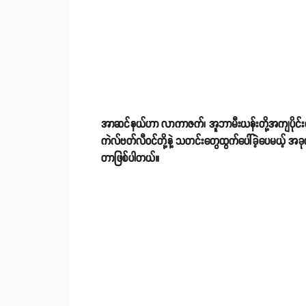
အာဆင်နယ်ဟာ လာကာဇက်၊ အူဘာမီးယန်းတို့အကျပိုင်းရောက
ကဲလ်ဗတ်လီဝင်တို့နဲ့ သတင်းတွေထွက်ပေါ်ခဲ့ပေမယ့် အခုလ
တာဖြစ်ပါတယ်။