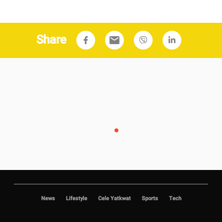
Share
email
News
Lifestyle
Cele Yatkwat
Sports
Tech