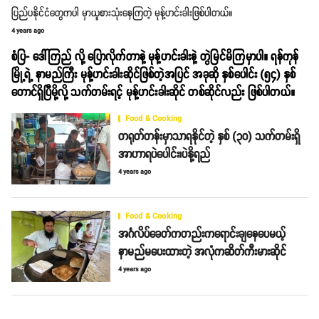
ပြည်ပနိုင်ငံတွေကပါ မှာယူစားသုံးနေကြတဲ့ မုန့်ဟင်းခါးဖြစ်ပါတယ်။
4 years ago
စံပြ- ဒေါ်ကြည် လို့ ပြောလိုက်တာနဲ့ မုန့်ဟင်းခါးနဲ့ တွဲမြင်မိကြမှာပါ။ ရန်ကုန်
မြို့ရဲ့ နာမည်ကြီး မုန့်ဟင်းခါးဆိုင်ဖြစ်တဲ့အပြင် အခုဆို နှစ်ပေါင်း (၅၄) နှစ်
တောင်ရှိပြီမို့လို့ သက်တမ်းရင့် မုန့်ဟင်းခါးဆိုင် တစ်ဆိုင်လည်း ဖြစ်ပါတယ်။
Food & Cooking
တရုတ်တန်းမှာသာရနိုင်တဲ့ နှစ် (၃၀) သက်တမ်းရှိ
အာဟာရပဲပေါင်း၊ပဲနို့ရည်
4 years ago
Food & Cooking
အင်္ဂလိပ်ခေတ်ကတည်းကရောင်းချနေပေမယ့်
နာမည်မပေးထားတဲ့ အလုံကဆိတ်ကီးမားဆိုင်
4 years ago