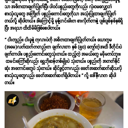
သာ အဓိကထားချက်ပြုတ်ပြီး ပါဝင်ပစ္စည်းတွေကိုလည်း လုံးဝမလျှော့ဘဲ
စားသုံးသူတွေ အကြိုက် ပစ္စည်းကောင်းတွေကိုသာ အသုံးပြုထားချက်ပြုတ်
တယ်လို့ ဆိုပါတယ်။ ဒါကြောင့်မို့ မုန့်ဟင်းခါးက စားလိုက်တာနဲ့ ပျစ်ပျစ်နှစ်နှစ်ရှိ
ပြီး အရသာ ထိထိမိမိဖြစ်စေပါတယ်။
“ ငါးကျည်း၊ ငါးခူနဲ့ ကုလားပဲကို အဓိကထားချက်ပြုတ်တယ်။ ယောက္ခမ
(အမေ)လက်ထက်ကတည်းက ချက်လာတာ နှစ် (၅၀) ကျော်တဲ့အထိ ဒီတိုင်းပဲ
ချက်တာပါ။ ပစ္စည်းကောင်းတွေသုံးတယ်။ ထည့်တဲ့ အမယ်တွေ မခိုမကပ်ဘူး။
ထမင်းကြော်ဆိုလည်း ရွှေဘိုဆန်တစ်မျိုးပဲ သုံးတယ်။ ပစ္စည်းကို အတတ်နိုင်
ဆုံး အကောင်းတွေပဲ သုံးတယ်။ ဆိုင်ဖွင့်တာလည်း ခေတ်အဆက်ဆက်ဆိုသလို
စားသုံးသူတွေလည်း ခေတ်အဆက်ဆက်ရှိပါတယ်။ “ လို့ ဒေါ်နီလာက ဆိုပါ
တယ်။