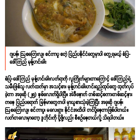
ဂျပန်၊ ဩစတြေးလျ၊ စင်ကာပူ စတဲ့ ပြည်ပနိုင်ငံတွေမှာပါ တွေ့ရမယ့် စံပြ-
ဒေါ်ကြည် မုန့်ဟင်းခါး
စံပြ-ဒေါ်ကြည် မုန့်ဟင်းခါးလက်ရာကို လူကြိုက်များတာကြောင့် ဒေါ်ကြည်ရဲ့
သမီးဖြစ်သူ လက်ထက်မှာ အသင့်စား မုန့်ဟင်းခါးဟင်းရည်ထုပ်တွေ ထုတ်လုပ်
ခဲ့တာ အခုဆို (၂၅) နှစ်လောက်ရှိပါပြီ။ အဲဒီနောက် တစ်ဆင့်စကားတစ်ဆင့်နား
ကနေ ပြည်ပရောက် မြန်မာတွေကပါ မှာယူစားသုံးခဲ့ကြပြီး အခုဆို ဂျပန်၊
ဩစတြေးလျ၊ စင်ကာပူ၊ မလေးရှား နိုင်ငံအထိပါ တင်ပို့နေတာဖြစ်ပါတယ်။
လတ်တလောမှာတော့ ဒူဘိုင်းကို ပို့ဖို့လည်း စီစဥ်နေတယ်လို့ သိရပါတယ်။