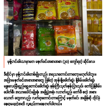
မုန့်ဟင်းခါးသာမှာမက မနက်ခင်းအစားအစာ (၃၀) ကျော်ရတဲ့ ဆိုင်လေး
ဒီဆိုင်မှာ မုန့်ဟင်းခါးတစ်မျိုးတည်း အရသာကောင်းတာတော့မဟုတ်ပါဘူး။
အခြားမနက်ခင်းအစားအစာတွေ ဖြစ်တဲ့ အုန်းနို့ခေါက်ဆွဲ၊ နို့စိမ်းခေါက်ဆွဲ၊
မန္တလေးမြီးရှည်၊ရွှေတောင်ခေါက်ဆွဲ၊ နန်းကြီးသုတ်၊နန်းပြားသုပ်၊ ကော်ပြန့်စိမ်း၊
ပေါက်စီ၊ အသားပေါင်းမျိုးစုံ၊ အချိုပွဲအစုံ၊ လဘက်ရည်၊ ကော်ဖီ စတဲ့ အစား
သောက် တွေကလည်း လက်ရာကောင်းတာကြောင့် မနက်ခင်း အချိန်ဆို ထိုင်ခုံ
နေရာမရတဲ့အထိ လူစည်ကားနေတတ်ပါတယ်။