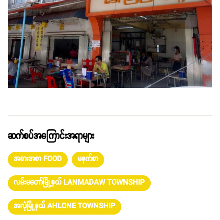
ဆက်စပ်အကြောင်းအရာများ
အစားအစာ FOOD
မနက်စာ
လမ်းမတော်မြို့နယ် LANMADAW TOWNSHIP
အလုံမြို့နယ် AHLONE TOWNSHIP