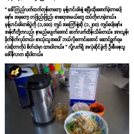
“ ဒေါ်ကြည်လက်ထက်တုန်းကတော့ မုန့်ဟင်းခါးနဲ့ စပြီးထိုးဖောက်ခဲ့တာပေါ့
နော်။ အခုတော့ တဖြည်းဖြည်း စားစရာအမယ်တွေ ထပ်တိုးလာခဲ့တယ်။
မုန့်ဟင်းခါးတစ်ပွဲကို (၁,၀၀၀) ကျပ် အကြော်နဲ့ဆို (၁,၂၀၀) ကျပ်ပေါ့နော်။
အန်တီတို့ကလည်း နာမည်မပျက်အောင် ဆက်လက်ထိန်းသိမ်းတယ်။ အားသွန်း
ခိုက်စိုက်လုပ်တယ်၊ စားသုံးသူအပေါ် ဘယ်လိုကောင်းအောင် ဆောင်ရွက်ရမ
လဲဆိုတာကိုပဲ စိတ်ထဲမှာ ထားပါတယ်။ “ လို့လက်ရှိ အလုံဆိုင်ခွဲကို ဦးစီးနေသူ
ဒေါ်နီလာက ဆိုပါတယ်။