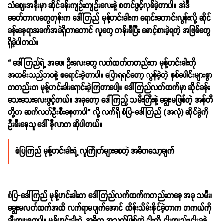
သံဈေးအနီးမှာ ဆိုင်ခန်းကျဥ်းကျဥ်းလေးနဲ့ စတင်ဖွင့်လှစ်ခဲ့တာပါ။ အဲဒီ
ခေတ်ကာလတွေတုန်းက ဒေါ်ကြည် မုန့်ဟင်းခါးက ရောင်းကောင်းလွန်းလို့ ဆိုင်
ခန်းနေရာအခက်အခဲရှိတာတောင် လူတွေ တန်းစီပြီး စောင့်စားခဲ့ရတဲ့ အဖြစ်တွေ
ရှိခဲ့ပါတယ်။
“ ဒေါ်ကြည်ရဲ့ အဖေ၊ ဦးလေးတွေ လက်ထက်ကတည်းက မုန့်ဟင်းခါးကို
အထမ်းသည်ဘဝနဲ့ စရောင်းခဲ့တာပါ။ ပြောရရင်တော့ လွန်ခဲ့တဲ့ နှစ်ပေါင်းများစွာ
ကတည်းက မုန့်ဟင်းခါးရောင်းခဲ့ကြတာပေါ့။ ဒေါ်ကြည်လက်ထက်မှာ ဆိုင်ခန်း
သေးသေးလေးဖွင့်တယ်။ အခုတော့ ဒေါ်ကြည့် သမီးကြီးနဲ့ ချွေးမဖြစ်တဲ့ အန်တီ
တို့က ဆက်လက်ဦးစီးနေတာပါ” လို့ လက်ရှိ စံပြ-ဒေါ်ကြည် (အလုံ) ဆိုင်ခွဲကို
ဦးစီးနေသူ ဒေါ် နီလာက ဆိုပါတယ်။
စံပြ
ကြည် မုန့်ဟင်းခါးရဲ့ လူကြိုက်များစေတဲ့ အဓိကသော့ချက်
စ
ံပြ-ဒေါ်ကြည် မုန့်ဟင်းခါးက ဒေါ်ကြည်လက်ထက်ကတည်းကနေ အခု သမီး၊
ချွေးမလက်ထက်အထိ လက်ရာမပျက်အောင် ထိန်းသိမ်းနိုင်ခဲ့တာက တကယ်ကို
ချီးကျုးစရာပါ။ မုန့်ဟင်းခါးရဲ့ အဓိက အသက်ဖြစ်တဲ့ ငါးကို ငါးကျည်း၊ငါးခူနဲ့