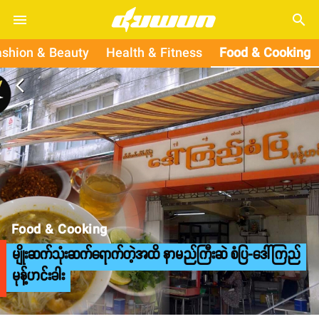
search
ashion & Beauty
Health & Fitness
Food & Cooking
arrow_back_ios
Food & Cooking
မျိုးဆက်သုံးဆက်ရောက်တဲ့အထိ နာမည်ကြီးဆဲ စံပြ-ဒေါ်ကြည်
မုန့်ဟင်းခါး