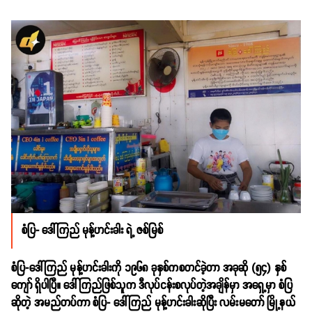
စံပြ- ဒေါ်ကြည် မုန့်ဟင်းခါး ရဲ့ ဇစ်မြစ်
စံပြ-ဒေါ်ကြည် မုန့်ဟင်းခါးကို ၁၉၆၈ ခုနှစ်ကစတင်ခဲ့တာ အခုဆို (၅၄) နှစ်
ကျော် ရှိပါပြီ။ ဒေါ်ကြည်ဖြစ်သူက ဒီလုပ်ငန်းစလုပ်တဲ့အချိန်မှာ အရှေ့မှာ စံပြ
ဆိုတဲ့ အမည်တပ်ကာ စံပြ- ဒေါ်ကြည် မုန့်ဟင်းခါးဆိုပြီး လမ်းမတော် မြို့နယ်