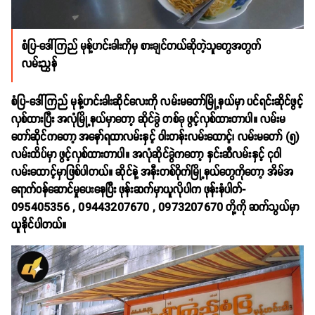
စံပြ-ဒေါ်ကြည် မုန့်ဟင်းခါးကိုမှ စားချင်တယ်ဆိုတဲ့သူတွေအတွက်
လမ်းညွှန်
စံပြ-ဒေါ်ကြည် မုန့်ဟင်းခါးဆိုင်လေးကို လမ်းမတော်မြို့နယ်မှာ ပင်ရင်းဆိုင်ဖွင့်
လှစ်ထားပြီး အလုံမြို့နယ်မှာတော့ ဆိုင်ခွဲ တစ်ခု ဖွင့်လှစ်ထားတာပါ။ လမ်းမ
တော်ဆိုင်ကတော့ အနော်ရထာလမ်းနှင့် ဝါးတန်းလမ်းထောင့်၊ လမ်းမတော် (၅)
လမ်းထိပ်မှာ ဖွင့်လှစ်ထားတာပါ။ အလုံဆိုင်ခွဲကတော့ နှင်းဆီလမ်းနှင့် ငုဝါ
လမ်းထောင့်မှာဖြစ်ပါတယ်။ ဆိုင်နဲ့ အနီးတစ်ဝိုက်မြို့နယ်တွေကိုတော့ အိမ်အ
ရောက်ဝန်ဆောင်မှုပေးနေပြီး ဖုန်းဆက်မှာယူလိုပါက ဖုန်းနံပါတ်-
095405356 , 09443207670 , 0973207670
တို့ကို ဆက်သွယ်မှာ
ယူနိုင်ပါတယ်။