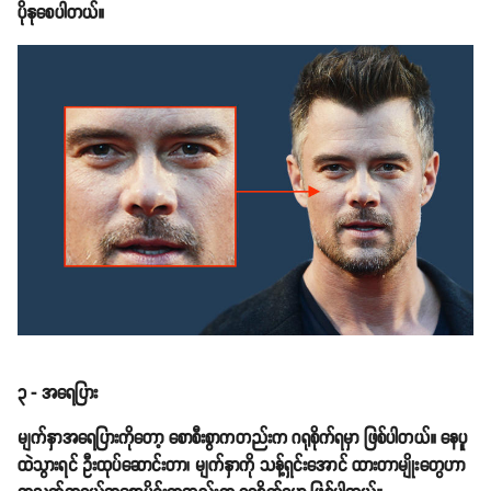
ပိုနုစေပါတယ်။
၃ - အရေပြား
မျက်နှာအရေပြားကိုတော့ စောစီးစွာကတည်းက ဂရုစိုက်ရမှာ ဖြစ်ပါတယ်။ နေပူ
ထဲသွားရင် ဦးထုပ်ဆောင်းတာ၊ မျက်နှာကို သန့်ရှင်းအောင် ထားတာမျိုးတွေဟာ