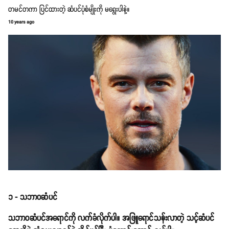
တမင်တကာ ပြင်ထားတဲ့ ဆံပင်ပုံစံမျိုးကို မရွေးပါနဲ့။
10 years ago
၁ - သဘာဝဆံပင်
သဘာဝဆံပင်အရောင်ကို လက်ခံလိုက်ပါ။ အဖြူရောင်သန်းလာတဲ့ သင့်ဆံပင်