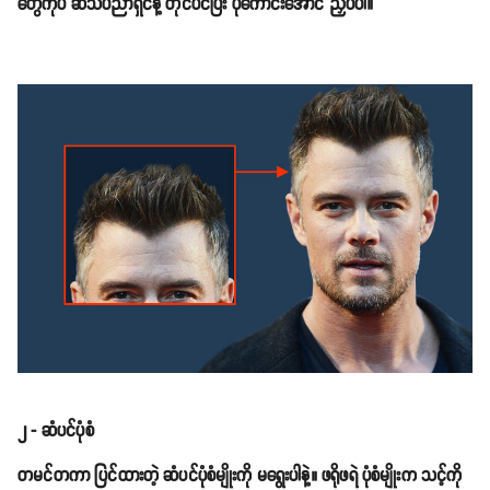
တွေကိုပဲ ဆံသပညာရှင်နဲ့ တိုင်ပင်ပြီး ပုံကောင်းအောင် ညှပ်ပါ။
၂ - ဆံပင်ပုံစံ
တမင်တကာ ပြင်ထားတဲ့ ဆံပင်ပုံစံမျိုးကို မရွေးပါနဲ့။ ဖရိုဖရဲ ပုံစံမျိုးက သင့်ကို