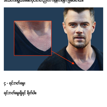
အသက်အရွယ်အစောပိုင်းကတည်းက ဂရုစိုက်ရမှာ ဖြစ်ပါတယ်။
၄ - ရင်ဘတ်မွေး
ရင်ဘတ်မွေးရှိရင် ရိတ်ပါ။