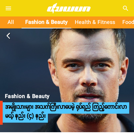
search
All
Fashion & Beauty
Health & Fitness
Food
arrow_back_ios
Fashion & Beauty
အမျိုးသားများ အသက်ကြီးလာပေမဲ့ ရုပ်ရည် ကြည့်ကောင်းလာ
မယ့် နည်း (၄) နည်း