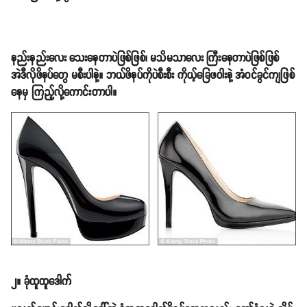
နည်းနည်းလေး သေးနေတာပဲဖြစ်ဖြစ်၊ မသိမသာလေး ကြီးနေတာပဲဖြစ်ဖြစ်
အဲဒီလိုဖိနပ်တွေ မစီးပါနဲ့။ ဘယ်ဖိနပ်ကိုပဲစီးစီး ကိုယ့်ခြေဖဝါးနဲ့ အံဝင်ခွင်ကျဖြစ်
နေမှ ကြည့်လို့ကောင်းတာပါ။
၂။ ခုံထူထူဒေါက်