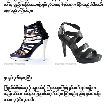
ခေါ်တဲ့ ချည်အခြေခံအသားနဲ့ချုပ်လုပ်ထားတဲ့ ဖိနပ်တွေက ပိုပြီးထည်ဝါပါတယ်။
ဈေးလည်းမကြီးပါဘူး။
၅။ ရှုပ်ယှက်နေတဲ့ကြိုး
ကြိုးသိုင်းဖိနပ်တွေကို ရွေးမယ်ဆို ကြိုးအများကြီးနဲ့ ရှုပ်ယှက်နေတာမျိုးက
လည်း သိပ်ကောင်းတဲ့အကြံဉာဏ်မဟုတ်ပါဘူး။ ကြိုးနည်းနည်းနဲ့ ရှင်းတာမျိုး
လေးကမှ ပိုပြီးလှတာပါ။