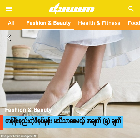
search
All
Fashion & Beauty
Health & Fitness
Food
arrow_back_ios
Fashion & Beauty
တန်ဖိုးနည်းတဲ့ဖိနပ်မှန်း မသိသာစေမယ့် အချက် (၅) ချက်