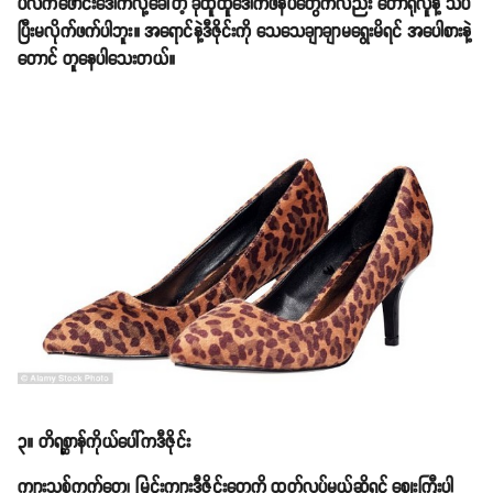
ပလက်ဖောင်းဒေါက်လို့ခေါ်တဲ့ ခုံထူထူဒေါက်ဖိနပ်တွေကလည်း တော်ရုံလူနဲ့ သိပ်
ပြီးမလိုက်ဖက်ပါဘူး။ အရောင်နဲ့ဒီဇိုင်းကို သေသေချာချာမရွေးမိရင် အပေါစားနဲ့
တောင် တူနေပါသေးတယ်။
၃။ တိရစ္ဆာန်ကိုယ်ပေါ်ကဒီဇိုင်း
ကျားသစ်ကွက်တွေ၊ မြင်းကျားဒီဇိုင်းတွေကို ထုတ်လုပ်မယ်ဆိုရင် ဈေးကြီးပါ