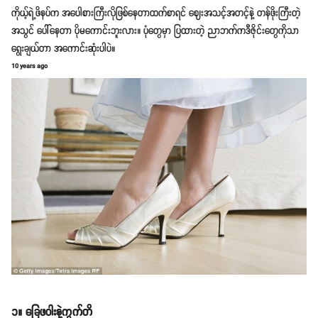
ကိုယ့်ရဲ့ဖိနပ်က အပေါစားကြီးလိုဖြစ်နေတာထက်စာရင် ဈေးအသင့်အတင့်နဲ့ တန်ဖိုးကြီးတဲ့
အသွင် ပေါ်နေတာ ပိုမကောင်းဘူးလား။ ပုံတွေမှာ ပြထားတဲ့ ညာဘက်ကဒီဇိုင်းတွေကိုသာ
ရွေးချယ်တာ အကောင်းဆုံးပါပဲ။
10 years ago
၁။ ခြေဖဝါးနဲ့ကွက်တိ