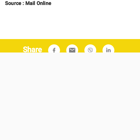
Source : Mail Online
Share
email