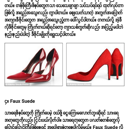
တယ်။ တန်ဖိုးကြီးဖိနပ်တွေကသာ သေသေချာချာ သပ်သပ်ရပ်ရပ် ထုတ်လုပ်တာ
ဖြစ်လို့ အရည်အသွေးလည်း ကွာပါတယ်။ ဈေးသက်သာတဲ့ အကွက်အပြောက်
အကျားဒီဇိုင်းတွေက အရည်အသွေးညံ့တာ ပေါ်လွင်ပါတယ်။ တကယ်လို့ အဲ့ဒီ
လိုဒီဇိုင်းတွေမှ ကြိုက်တယ်ဆိုရင်တော့ ကျားသစ်ကွက်ဆိုလည်း အပြည့်မပါဘဲ
နည်းနည်းပဲပါတဲ့ ဒီဇိုင်းမျိုးကိုရွေးသင့်ပါတယ်။
၄။ Faux Suede
သားရေဖိနပ်တွေကို ကြိုက်ပေမဲ့ ဝယ်ဖို့ ငွေကြေးမလောက်ဘူးဆိုရင် သားရေ
အတုတွေကိုလည်း ငြင်းပယ်လိုက်ပါ။ သားရေတုတွေက ပလတ်စတစ်တွေလို
ပြောင်ပြောင်ကြီးဖြစ်နေရင် အပေါစားနဲ့တူနေပါလိမ့်မယ်။ Faux Suede လို့