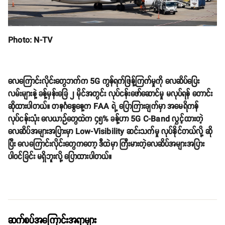
Photo: N-TV
လေကြောင်းလိုင်းတွေဘက်က 5G ကွန်ရက်ဖြန့်ကြက်မှုကို လေဆိပ်ပြေး
လမ်းများနဲ့ ခန့်မှန်းခြေ ၂ မိုင်အတွင်း လုပ်ငန်းဖော်ဆောင်မှု မလုပ်ရန် တောင်း
ဆိုထားပါတယ်။ တနင်္ဂနွေနေ့က FAA ရဲ့ ပြောကြားချက်မှာ အမေရိကန်
လုပ်ငန်းသုံး လေယာဉ်တွေထဲက ၄၅% ခန့်ဟာ 5G C-Band လွှင့်ထားတဲ့
လေဆိပ်အများအပြားမှာ Low-Visibility ဆင်းသက်မှု လုပ်နိုင်တယ်လို့ ဆို
ပြီး လေကြောင်းလိုင်းတွေကတော့ ဒီထဲမှာ ကြီးမားတဲ့လေဆိပ်အများအပြား
ပါဝင်ခြင်း မရှိဘူးလို့ ပြောထားပါတယ်။
ဆက်စပ်အကြောင်းအရာများ