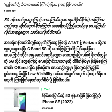
"ကျွန်တော်တို့ သိထားတာထက် ပိုကြီးတဲ့ ပြဿနာတွေ ဖြစ်လာတယ်။"
5 years ago
5G ဝန်ဆောင်မှုတွေကြောင့် လေကြောင်းသွားလာမှုထိခိုက်နိုင်တဲ့ အကြပ်အ
တည်းတွေ ဆိုက်ရောက်နိုင်ကြောင်း အမေရိကန်ပြည်ထောင်စုမှ လေကြောင်း
လိုင်းအရာရှိတွေက သတိပေးလိုက်ပါတယ်။
အမေရိကန်တယ်လီကွန်းကုမ္ပဏီကြီးတွေ ဖြစ်တဲ့ AT&T နဲ့ Verizon တို့ဟာ
ဗုဒ္ဓဟူးနေ့ကစပြီး C-Band 5G ကို စတင်ဖြန့်ကြက်ဖို့ ပြင်နေချိန်မှာ
လေကြောင်းလိုင်း အမှုဆောင်အရာရှိတွေက လေယာဉ်ပြေးလမ်းနဲ့ နီးကပ်လွန်း
တဲ့ 5G လှိုင်းတွေကြောင့် လေကြောင်းသွားလာမှုကို ထိခိုက်နိုင်မှာ စိုးရိမ်နေကြ
တာပါ။ C-Band လှိုင်းနှုန်းစဉ်ဟာ လေယာဉ်တွေမှာ မြင်ကွင်းကြည့်နိုင်
စွမ်းအားနည်းချိန် Low-Visibility လုပ်ဆောင်ချက်အတွက် သုံးတဲ့ ကိရိယာ
တွေကို ကြားဖြတ်နှောက်ယှက်နိုင်လို့ ဖြစ်ပါတယ်။
Tech
ဒီဇိုင်းမပြောင်းတဲ့ 5G ဖုန်းအဖြစ် မြင်ရဖို့ရှိတဲ့
iPhone SE (2022)
5 years ago