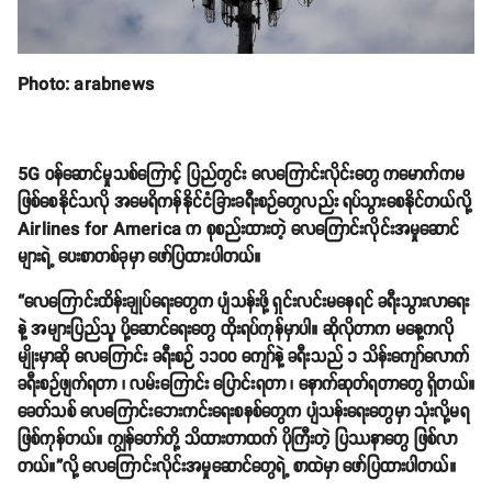
Photo: arabnews
5G ဝန်ဆောင်မှုသစ်ကြောင့် ပြည်တွင်း လေကြောင်းလိုင်းတွေ ကမောက်ကမ
ဖြစ်စေနိုင်သလို အမေရိကန်နိုင်ငံခြားခရီးစဉ်တွေလည်း ရပ်သွားစေနိုင်တယ်လို့
Airlines for America က စုစည်းထားတဲ့ လေကြောင်းလိုင်းအမှုဆောင်
များရဲ့ ပေးစာတစ်ခုမှာ ဖော်ပြထားပါတယ်။
“လေကြောင်းထိန်းချုပ်ရေးတွေက ပျံသန်းဖို့ ရှင်းလင်းမနေရင် ခရီးသွားလာရေး
နဲ့ အများပြည်သူ ပို့ဆောင်ရေးတွေ ထိုးရပ်ကုန်မှာပါ။ ဆိုလိုတာက မနေ့ကလို
မျိုးမှာဆို လေကြောင်း ခရီးစဉ် ၁၁၀၀ ကျော်နဲ့ ခရီးသည် ၁ သိန်းကျော်လောက်
ခရီးစဉ်ဖျက်ရတာ ၊ လမ်းကြောင်း ပြောင်းရတာ ၊ နောက်ဆုတ်ရတာတွေ ရှိတယ်။
ခေတ်သစ် လေကြောင်းဘေးကင်းရေးစနစ်တွေက ပျံသန်းရေးတွေမှာ သုံးလို့မရ
ဖြစ်ကုန်တယ်။ ကျွန်တော်တို့ သိထားတာထက် ပိုကြီးတဲ့ ပြဿနာတွေ ဖြစ်လာ
တယ်။”လို့ လေကြောင်းလိုင်းအမှုဆောင်တွေရဲ့ စာထဲမှာ ဖော်ပြထားပါတယ်။