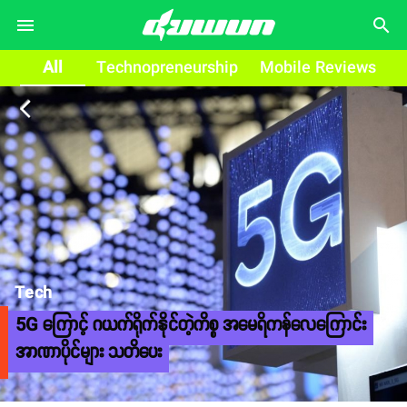
search
All
Technopreneurship
Mobile Reviews
arrow_back_ios
Tech
5G ကြောင့် ဂယက်ရိုက်နိုင်တဲ့ကိစ္စ အမေရိကန်လေကြောင်း
အာဏာပိုင်များ သတိပေး