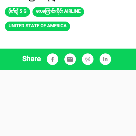
ဖိုက်ဂျီ 5 G
လေကြောင်းလိုင်း AIRLINE
UNITED STATE OF AMERICA
Share
email