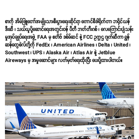
စာကို အိမ်ဖြူတော်အမျိုးသားစီးပွားရေးဆိုင်ရာ ကောင်စီဒါရိုက်တာ ဘရိုင်ယန်
ဒီးဆီ ၊ သယ်ယူပို့ဆောင်ရေးအတွင်းဝန် ပီတီ ဘတ်တီးဂစ် ၊ လေကြောင်းပျံသန်း
မှုအုပ်ချုပ်ရေးအဖွဲ့ FAA မှ စတိဗ် ဒစ်ခ်ဆင် နဲ့ FCC ဥက္ကဌ ဂျက်ဆီကာ ရွန်
ဆန်တွေစဲလ်တို့ကို FedEx ၊ American Airlines ၊ Delta ၊ United ၊
Southwest ၊ UPS ၊ Alaska Air ၊ Atlas Air နဲ့ Jetblue
Aireways မှ အမှုဆောင်များ လက်မှတ်ရေးထိုးပြီး ပေးပို့ထားပါတယ်။