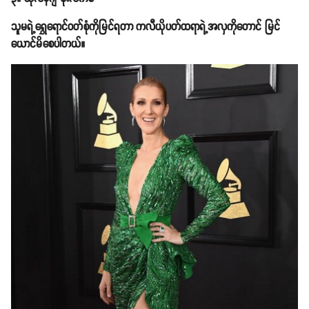
သူမရဲ့ရွှေရောင်ဝတ်စုံကိုမြင်ရတာ ကလီယိုပတ်ထရာရဲ့အလှကိုတောင် မြင်
ယောင်မိစေပါတယ်။