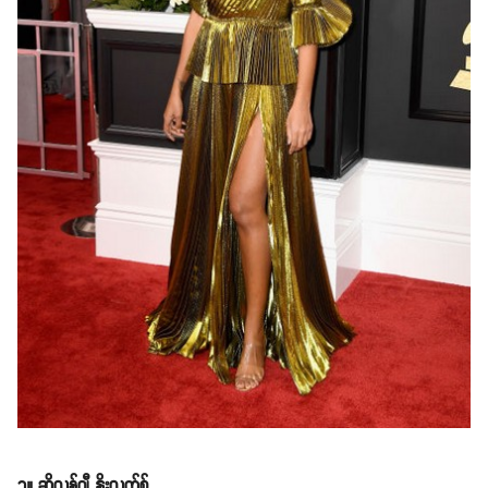
၃။ ဆိုလန်ဂျီ နိုးလက်စ်