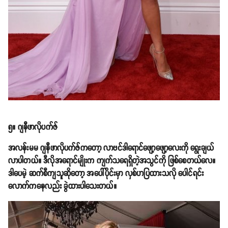
၅။ ဂျနီဖာလိုပက်ဇ်
အလန်းမမ ဂျနီဖာလိုပက်ဇ်ကတော့ လာဗင်ဒါရောင်ဖျော့ဖျော့လေးကို ရွေးချယ်
လာပါတယ်။ ဒီလိုအရောင်မျိုးက ကျက်သရေရှိတဲ့အသွင်ကို ဖြစ်စေတယ်လေ။
ဒါပေမဲ့ ဆက်စီကျသူဆိုတော့ အပေါ်ပိုင်းမှာ လှစ်ဟပြထားသလို ပေါင်ရင်း
လောက်ကနေလည်း ခွဲထားပါသေးတယ်။