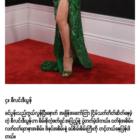
၄။ စီလင်းဒီယွန်
ခင်ပွန်းသည်ကွယ်လွန်ပြီးနောက် အချိန်အတော်ကြာ ငြိမ်သက်တိတ်ဆိတ်နေခဲ့
တဲ့ စီလင်းဒီယွန်ဟာ စိမ်းစိုတဲ့ဖက်ရှင်အပြည့်နဲ့ ပွဲတက်ခဲ့ပါတယ်။ ဝတ်စုံအစိမ်း၊
လက်ဝတ်ရတနာအစိမ်း၊ ဖိနပ်အစိမ်းနဲ့ ခပ်စိမ်းစိမ်းကြီးကို တင့်တယ်နေပြန်ပါ
တယ်။