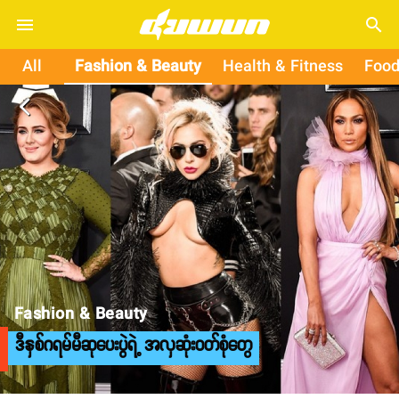
search
All
Fashion & Beauty
Health & Fitness
Food
arrow_back_ios
Fashion & Beauty
ဒီနှစ်ဂရမ်မီဆုပေးပွဲရဲ့ အလှဆုံးဝတ်စုံတွေ