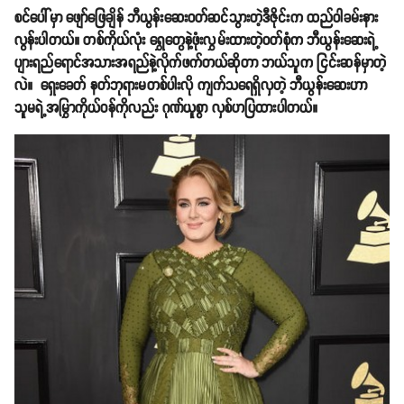
စင်ပေါ်မှာ ဖျော်ဖြေချိန် ဘီယွန်းဆေးဝတ်ဆင်သွားတဲ့ဒီဇိုင်းက ထည်ဝါခမ်းနား
လွန်းပါတယ်။ တစ်ကိုယ်လုံး ရွှေတွေနဲ့ဖုံးလွှမ်းထားတဲ့ဝတ်စုံက ဘီယွန်းဆေးရဲ့
ပျားရည်ရောင်အသားအရည်နဲ့လိုက်ဖက်တယ်ဆိုတာ ဘယ်သူက ငြင်းဆန်မှာတဲ့
လဲ။ ရှေးခေတ် နတ်ဘုရားမတစ်ပါးလို ကျက်သရေရှိလှတဲ့ ဘီယွန်းဆေးဟာ
သူမရဲ့အမြွှာကိုယ်ဝန်ကိုလည်း ဂုဏ်ယူစွာ လှစ်ဟပြထားပါတယ်။