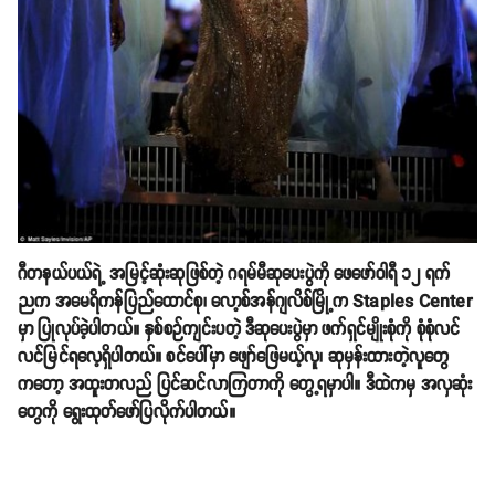
ဂီတနယ်ပယ်ရဲ့ အမြင့်ဆုံးဆုဖြစ်တဲ့ ဂရမ်မီဆုပေးပွဲကို ဖေဖော်ဝါရီ ၁၂ ရက်
ညက အမေရိကန်ပြည်ထောင်စု၊ လော့စ်အန်ဂျလိစ်မြို့က Staples Center
မှာ ပြုလုပ်ခဲ့ပါတယ်။ နှစ်စဉ်ကျင်းပတဲ့ ဒီဆုပေးပွဲမှာ ဖက်ရှင်မျိုးစုံကို စုံစုံလင်
လင်မြင်ရလေ့ရှိပါတယ်။ စင်ပေါ်မှာ ဖျော်ဖြေမယ့်လူ၊ ဆုမှန်းထားတဲ့လူတွေ
ကတော့ အထူးတလည် ပြင်ဆင်လာကြတာကို တွေ့ရမှာပါ။ ဒီထဲကမှ အလှဆုံး
တွေကို ရွေးထုတ်ဖော်ပြလိုက်ပါတယ်။