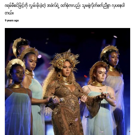
ဂရမ်မီစင်မြင့်ကို လွှမ်းမိုးခဲ့တဲ့ အဒဲလ်ရဲ့ ဝတ်စုံကလည်း သူမနဲ့လိုက်ဖက်ညီစွာ လှပနေပါ
တယ်။
9 years ago