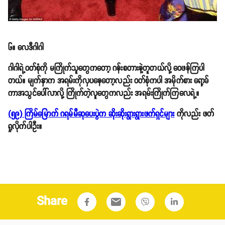
၆။ လေဒီဂါဂါ
ဂါဂါရဲ့ဝတ်စုံကို မကြိုက်သူတွေကတော့ ဂန်းစတားနဲ့တူတယ်လို့ ဝေဖန်ကြပါ
တယ်။ မျက်နှာက အရမ်းကိုလှပနေတော့လည်း ဝတ်စုံကပါ အမိုက်စား ရော့ခ်
ကာအသွင်ပေါ်လာလို့ ကြိုက်တဲ့လူတွေကလည်း အရမ်းကြိုက်ကြလေရဲ့။
(၅၉) ကြိမ်မြောက် ဂရမ်မီဆုပေးပွဲက ဆိုးဆိုးရွားရွားဖက်ရှင်များ
ကိုလည်း ဖတ်
ရှုလိုက်ပါဦး။
Share
email