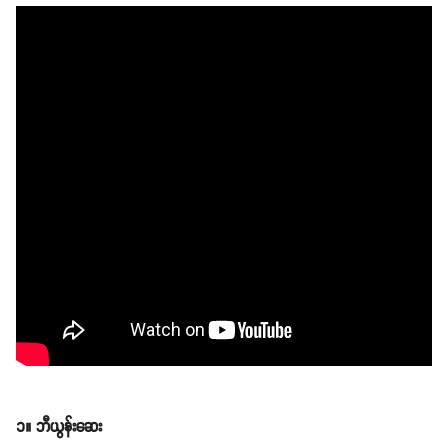
၁။ ဘီယွန်းဆေး