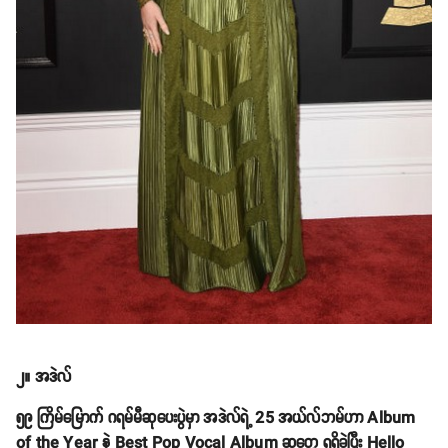
၂။ အဒဲလ်
၅၉ ကြိမ်မြောက် ဂရမ်မီဆုပေးပွဲမှာ အဒဲလ်ရဲ့ 25 အယ်လ်ဘမ်ဟာ Album
of the Year နဲ့ Best Pop Vocal Album ဆုတွေ ရရှိခဲ့ပြီး Hello