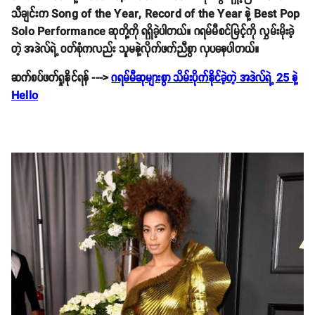
သီချင်းက Song of the Year, Record of the Year နဲ့ Best Pop
Solo Performance ဆုတို့ကို ရရှိခဲ့ပါတယ်။ ဂရမ်မီစင်မြင့်ကို လွှမ်းမိုးခဲ့
တဲ့ အဒဲလ်ရဲ့ ဝတ်စုံကလည်း သူမနဲ့လိုက်ဖက်ညီစွာ လှပနေပါတယ်။
ဆက်စပ်ဖတ်ရှုနိုင်ရန် --->
ဂရမ်မီဆုများစွာ သိမ်းပိုက်နိုင်ခဲ့တဲ့ အဒဲလ်ရဲ့ 25 နဲ့
Hello