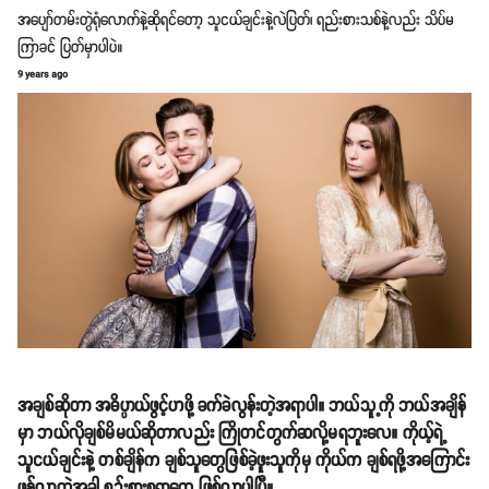
အပျော်တမ်းတွဲရုံလောက်နဲ့ဆိုရင်တော့ သူငယ်ချင်းနဲ့လဲပြတ်၊ ရည်းစားသစ်နဲ့လည်း သိပ်မ
ကြာခင် ပြတ်မှာပါပဲ။
9 years ago
အချစ်ဆိုတာ အဓိပ္ပာယ်ဖွင့်ဟဖို့ ခက်ခဲလွန်းတဲ့အရာပါ။ ဘယ်သူ့ကို ဘယ်အချိန်
မှာ ဘယ်လိုချစ်မိမယ်ဆိုတာလည်း ကြိုတင်တွက်ဆလို့မရဘူးလေ။ ကိုယ့်ရဲ့
သူငယ်ချင်းနဲ့ တစ်ချိန်က ချစ်သူတွေဖြစ်ခဲ့ဖူးသူကိုမှ ကိုယ်က ချစ်ရဖို့အကြောင်း
ဖန်လာတဲ့အခါ စဉ်းစားစရာတွေ ဖြစ်လာပါပြီ။