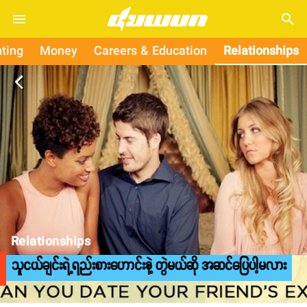
search
ting
Money
Careers & Education
Relationships
arrow_back_ios
Relationships
သူငယ်ချင်းရဲ့ရည်းစားဟောင်းနဲ့ တွဲမယ်ဆို အဆင်ပြေပါ့မလား