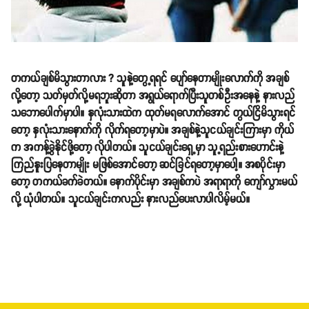
တကယ်ချစ်မိသွားတာလား ? သူနဲ့တွေ့ရရင် ပျော်နေတာမျိုးလောက်ကို အချစ်
လို့တော့ သတ်မှတ်လို့မရဘူးဆိုတာ အရွယ်ရောက်ပြီးသူတစ်ဦးအနေနဲ့ နားလည်
သဘောပေါက်မှာပါ။ နှလုံးသားထဲက ထုတ်မရလောက်အောင် တွယ်ငြိမိသွားရင်
တော့ နှလုံးသားနောက်ကို လိုက်ရတော့မှာပဲ။ အချစ်နဲ့သူငယ်ချင်းကြားမှာ ကိုယ်
က အကန့်ခွဲနိုင်ဖို့တော့ လိုပါတယ်။ သူငယ်ချင်းရှေ့မှာ သူ့ရည်းစားဟောင်းနဲ့
ကြည်နူးပြနေတာမျိုး မဖြစ်အောင်တော့ ဆင်ခြင်ရတော့မှာပေါ့။ အစပိုင်းမှာ
တော့ တကယ်ခက်ခဲတယ်။ နောက်ပိုင်းမှာ အချစ်ကပဲ အရာရာကို ကျော်လွှားမယ်
လို့ ယုံပါတယ်။ သူငယ်ချင်းကလည်း နားလည်ပေးလာပါလိမ့်မယ်။