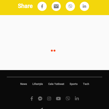
Share
email
News
Lifestyle
Cele Yatkwat
Sports
Tech