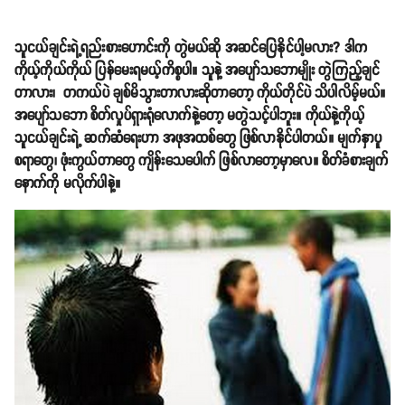
သူငယ်ချင်းရဲ့ရည်းစားဟောင်းကို တွဲမယ်ဆို အဆင်ပြေနိုင်ပါ့မလား? ဒါက
ကိုယ့်ကိုယ်ကိုယ် ပြန်မေးရမယ့်ကိစ္စပါ။ သူနဲ့ အပျော်သဘောမျိုး တွဲကြည့်ချင်
တာလား၊ တကယ်ပဲ ချစ်မိသွားတာလားဆိုတာတော့ ကိုယ်တိုင်ပဲ သိပါလိမ့်မယ်။
အပျော်သဘော စိတ်လှုပ်ရှားရုံလောက်နဲ့တော့ မတွဲသင့်ပါဘူး။ ကိုယ်နဲ့ကိုယ့်
သူငယ်ချင်းရဲ့ ဆက်ဆံရေးဟာ အဖုအထစ်တွေ ဖြစ်လာနိုင်ပါတယ်။ မျက်နှာပူ
စရာတွေ၊ ဖုံးကွယ်တာတွေ ကျိန်းသေပေါက် ဖြစ်လာတော့မှာလေ။ စိတ်ခံစားချက်
နောက်ကို မလိုက်ပါနဲ့။