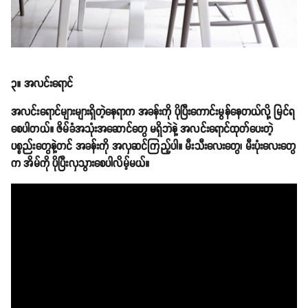
၃။ အလင်းရောင်
အလင်းရောင်များများရှိတဲ့နေရာက အခန်းကို ပိုပြီးကောင်းမွန်နေတယ်လို့ မြင်ရ
စေပါတယ်။ ဇိမ်ခံအသုံးအဆောင်တွေ မရှိဘဲနဲ့ အလင်းရောင်ထုတ်ပေးတဲ့
ပစ္စည်းတွေနဲ့တင် အခန်းကို အလှဆင်ကြည့်ပါ။ မီးသီးလေးတွေ၊ မီးပုံးလေးတွေ
က အိမ်ကို ပိုပြီးလှသွားစေပါလိမ့်မယ်။