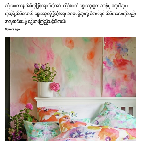
ခရီးဝေးကနေ အိမ်ကိုပြန်ရောက်တဲ့အခါ ရရှိခံစားတဲ့ နွေးထွေးမှုက ဘာနဲ့မှ မတူပါဘူး။
ကိုယ့်ရဲ့အိမ်လောက် နွေးထွေးလုံခြုံတဲ့အရာ ဘာမှမရှိဘူးလို့ ခံစားမိရင် အိမ်ကလေးကိုလည်း
အလှဆင်ပေးဖို့ စဉ်းစားကြည့်သင့်ပါတယ်။
9 years ago