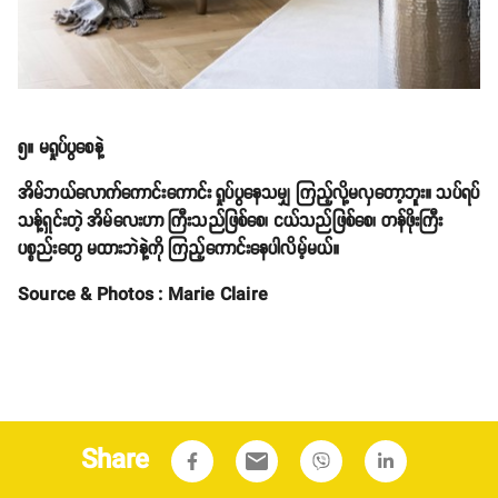
၅။ မရှုပ်ပွစေနဲ့
အိမ်ဘယ်လောက်ကောင်းကောင်း ရှုပ်ပွနေသမျှ ကြည့်လို့မလှတော့ဘူး။ သပ်ရပ်
သန့်ရှင်းတဲ့ အိမ်လေးဟာ ကြီးသည်ဖြစ်စေ၊ ငယ်သည်ဖြစ်စေ၊ တန်ဖိုးကြီး
ပစ္စည်းတွေ မထားဘဲနဲ့ကို ကြည့်ကောင်းနေပါလိမ့်မယ်။
Source & Photos : Marie Claire
Share
email