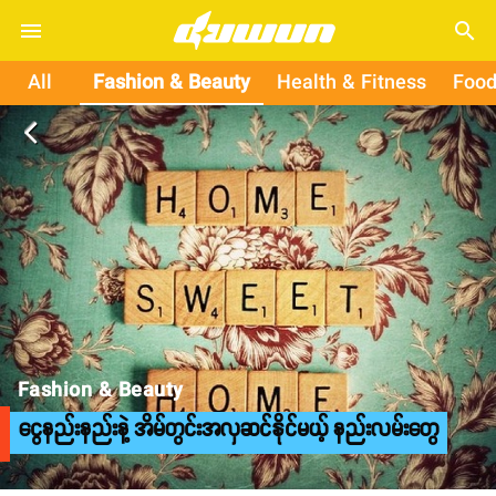
search
All
Fashion & Beauty
Health & Fitness
Food
arrow_back_ios
Fashion & Beauty
ငွေနည်းနည်းနဲ့ အိမ်တွင်းအလှဆင်နိုင်မယ့် နည်းလမ်းတွေ