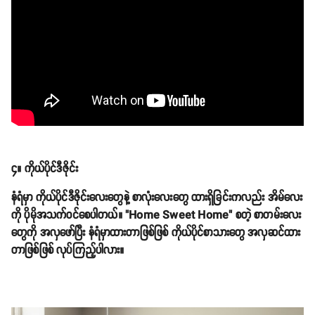
၄။ ကိုယ်ပိုင်ဒီဇိုင်း
နံရံမှာ ကိုယ်ပိုင်ဒီဇိုင်းလေးတွေနဲ့ စာလုံးလေးတွေ ထားရှိခြင်းကလည်း အိမ်လေး
ကို ပိုမိုအသက်ဝင်စေပါတယ်။ "Home Sweet Home" စတဲ့ စာတမ်းလေး
တွေကို အလှဖော်ပြီး နံရံမှာထားတာဖြစ်ဖြစ် ကိုယ်ပိုင်စာသားတွေ အလှဆင်ထား
တာဖြစ်ဖြစ် လုပ်ကြည့်ပါလား။