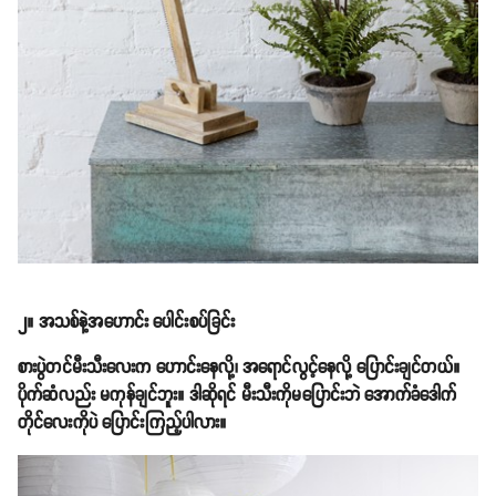
၂။ အသစ်နဲ့အဟောင်း ပေါင်းစပ်ခြင်း
စားပွဲတင်မီးသီးလေးက ဟောင်းနေလို့၊ အရောင်လွင့်နေလို့ ပြောင်းချင်တယ်။
ပိုက်ဆံလည်း မကုန်ချင်ဘူး။ ဒါဆိုရင် မီးသီးကိုမပြောင်းဘဲ အောက်ခံဒေါက်
တိုင်လေးကိုပဲ ပြောင်းကြည့်ပါလား။