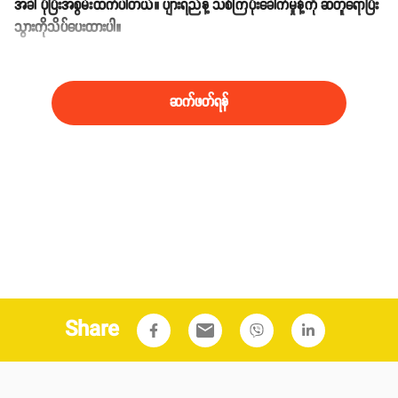
အခါ ပိုပြီးအစွမ်းထက်ပါတယ်။ ပျားရည်နဲ့ သစ်ကြံပိုးခေါက်မှုန့်ကို ဆတူရောပြီး
သွားကိုသိပ်ပေးထားပါ။
၃။ လည်ချောင်းနာ
ဆက်ဖတ်ရန်
Share
email