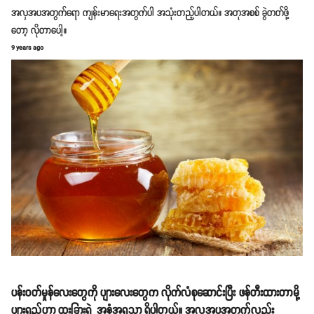
အလှအပအတွက်ရော ကျန်းမာရေးအတွက်ပါ အသုံးတည့်ပါတယ်။ အတုအစစ် ခွဲတတ်ဖို့
တော့ လိုတာပေါ့။
9 years ago
ပန်းဝတ်မှုန်လေးတွေကို ပျားလေးတွေက လိုက်လံစုဆောင်းပြီး ဖန်တီးထားတာမို့
ပျားရည်ဟာ ထူးခြားရဲ့ အနံ့အရသာ ရှိပါတယ်။ အလှအပအတွက်လည်း