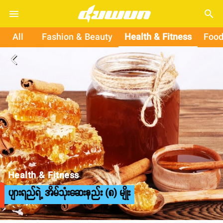
search
All
Fashion & Beauty
Health & Fitness
Food
arrow_back_ios
Health & Fitness
ပျားရည်ရဲ့ အိမ်သုံးဆေးနည်း (၈) မျိုး