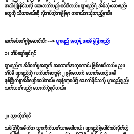
အသုံးပြုနိုင်သလို ဆေးဘက်လည်းဝင်ပါတယ်။ ပျားရည်ရဲ့ အိမ်သုံးဆေးနည်း
တွေကို သိထားမယ်ဆို လိုအပ်တဲ့အချိန်မှာ တကယ်အသုံးတည့်မှာပါ။
ဆက်စပ်ဖတ်ရှုဖို့ဆောင်းပါး --->
ပျားရည် အတုနဲ့ အစစ် ခွဲခြားနည်း
၁။ အိပ်ပျော်ချင်ရင်
ပျားရည်က အိပ်စက်မှုအတွက် အထောက်အကူကောင်း ဖြစ်စေပါတယ်။ ညမ
အိပ်မီ ပျားရည်ကို လက်ဖက်စားဇွန်း ၂ ဇွန်းလောက် သောက်ပေးတဲ့အခါ
နှစ်ခြိုက်စွာအိပ်ပျော်စေပါတယ်။ ရေနဲ့ရောစပ်၍ သောက်နိုင်သလို ပျားရည်ချည်း
သက်သက်လည်း သောက်လို့ရပါတယ်။
၂။ သွားကိုက်ရင်
သစ်ကြံပိုးခေါက်က သွားကိုက်သက်သာစေပါတယ်။ ပျားရည်နဲ့ပေါင်းစပ်လိုက်တဲ့