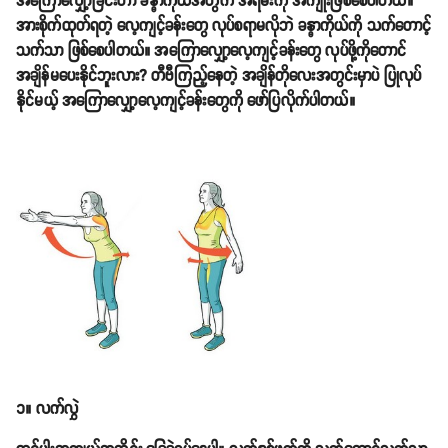
အကြောလျှော့ခြင်းဟာ ခန္ဓာကိုယ်အတွက် အရမ်းကို အကျိုးဖြစ်စေပါတယ်။
အားစိုက်ထုတ်ရတဲ့ လေ့ကျင့်ခန်းတွေ လုပ်စရာမလိုဘဲ ခန္ဓာကိုယ်ကို သက်တောင့်
သက်သာ ဖြစ်စေပါတယ်။ အကြောလျှော့လေ့ကျင့်ခန်းတွေ လုပ်ဖို့ကိုတောင်
အချိန်မပေးနိုင်ဘူးလား? တီဗီကြည့်နေတဲ့ အချိန်တိုလေးအတွင်းမှာပဲ ပြုလုပ်
နိုင်မယ့် အကြောလျှော့လေ့ကျင့်ခန်းတွေကို ဖော်ပြလိုက်ပါတယ်။
၁။ လက်လွှဲ