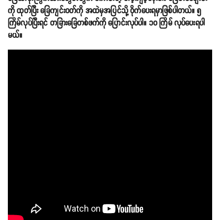
ကို ထုတ်ပြီး ခြေကျင်းဝတ်ကို အထဲမှအပြင်သို့ ဝိုက်ပေးရမှာဖြစ်ပါတယ်။ ၅
ကြိမ်လုပ်ပြီးရင် တခြားခြေတစ်ဖက်ကို ပြောင်းလုပ်ပါ။ ၁၀ ကြိမ် လုပ်ပေးရပါ
မယ်။