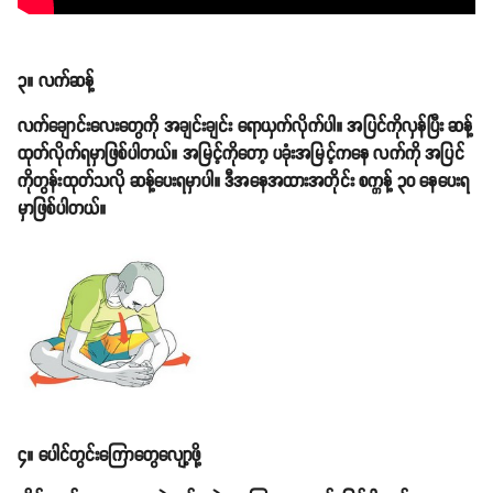
၃။ လက်ဆန့်
လက်ချောင်းလေးတွေကို အချင်းချင်း ရောယှက်လိုက်ပါ။ အပြင်ကိုလှန်ပြီး ဆန့်
ထုတ်လိုက်ရမှာဖြစ်ပါတယ်။ အမြင့်ကိုတော့ ပခုံးအမြင့်ကနေ လက်ကို အပြင်
ကိုတွန်းထုတ်သလို ဆန့်ပေးရမှာပါ။ ဒီအနေအထားအတိုင်း စက္ကန့် ၃၀ နေပေးရ
မှာဖြစ်ပါတယ်။
၄။ ပေါင်တွင်းကြောတွေလျော့ဖို့