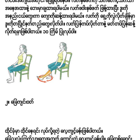
တင်ပါးအကျယ်အတိုင်း ခြေခွဲရပ်နေပါ။ လက်နှစ်ဖက်ကို သက်တောင့်သက်သာ
အနေအထားနဲ့ ဘေးမှာချထားရပါမယ်။ လက်ဖဝါးနှစ်ဖက် ဖြန့်ထားပြီး ဒူးကို
အနည်းငယ်ကွေးကာ ကျောကိုဆန့်ထားရပါမယ်။ လက်ကို ရှေ့ကိုလွှဲလိုက်ချိန်မှာ
ဒူးကိုတပြိုင်နက်တည်းကွေးလိုက်ပါ။ လက်ပြန်ကပ်လိုက်တာနဲ့ မတ်တပ်ပြန်ဆန့်
လိုက်ရမှာဖြစ်ပါတယ်။ ၁၀ ကြိမ် ပြုလုပ်ပါ။
၂။ ခြေကျင်းဝတ်
ထိုင်ခုံမှာ ထိုင်နေရင်း လုပ်လို့ရတဲ့ လေ့ကျင့်ခန်းဖြစ်ပါတယ်။
ခြေသလုံးကြွက်သားတွေအတွက် ကောင်းတဲ့ လေ့ကျင့်ခန်းပါ။ ခြေတစ်ချောင်း