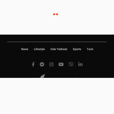
News
Lifestyle
Cele Yatkwat
Sports
Tech
Copyright © 2020 Duwun.
|
|
|
Privacy Policy
About Us
Jobs
Advertise with us