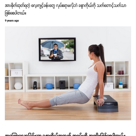
အားစိုက်ထုတ်ရတဲ့ လေ့ကျင့်ခန်းတွေ လုပ်စရာမလိုဘဲ ခန္ဓာကိုယ်ကို သက်တောင့်သက်သာ
ဖြစ်စေပါတယ်။
9 years ago