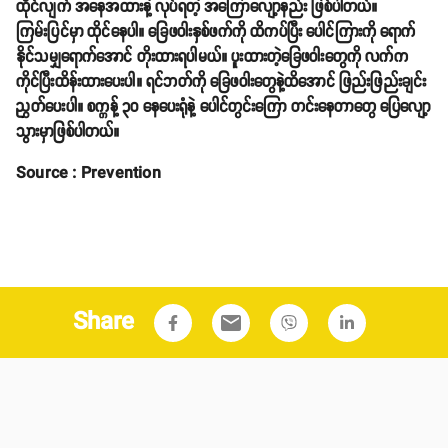
ထိုင်လျက် အနေအထားနဲ့ လုပ်ရတဲ့ အကြောလျော့နည်း ဖြစ်ပါတယ်။
ကြမ်းပြင်မှာ ထိုင်နေပါ။ ခြေဖဝါးနှစ်ဖက်ကို ထိကပ်ပြီး ပေါင်ကြားကို ရောက်
နိုင်သမျှရောက်အောင် တိုးထားရပါမယ်။ ပူးထားတဲ့ခြေဖဝါးတွေကို လက်က
ကိုင်ပြီးထိန်းထားပေးပါ။ ရင်ဘတ်ကို ခြေဖဝါးတွေနဲ့ထိအောင် ဖြည်းဖြည်းချင်း
ညွှတ်ပေးပါ။ စက္ကန့် ၃၀ နေပေးရုံနဲ့ ပေါင်တွင်းကြော တင်းနေတာတွေ ပြေလျော့
သွားမှာဖြစ်ပါတယ်။
Source : Prevention
Share
email