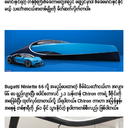
မောင်းနှင်ရတဲ့ တန်ဖိုးကြီးဇိမ်ခံကားတွေအပြင် ရေပြင်မှာပါ ဇိမ်ခံမောင်းနှင်နိုင်
မယ့် သင်္ဘောအငယ်စားတစ်မျိုးကို မိတ်ဆက်လိုက်တာပါ။
Bugatti Niniette 66 လို့ အမည်ပေးထားတဲ့ ဇိမ်ခံသင်္ဘောငယ်ဟာ အလျား
၆၆ ပေ ရှည်လျားပြီး ပေါင်စတာလင် ၂.၁ သန်းတန် Chiron ကားရဲ့ ဒီဇိုင်းကို
အခြေခံပြီး ထုတ်လုပ်ထားတယ်လို့ သိရပါတယ်။ Chiron ကားဟာ အမြန်နှုန်း
အနေနဲ့ တစ်နာရီကို ၂၆၁ မိုင် သွားနိုင်တဲ့ စူပါကားတစ်စီးလည်း ဖြစ်ပါတယ်။