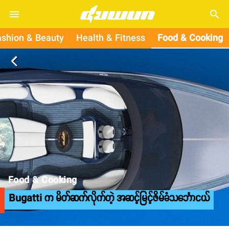
search
ashion & Beauty
Health & Fitness
Food & Cooking
arrow_back_ios
Food & Cooking
Bugatti က မိတ်ဆက်လိုက်တဲ့ အဆင့်မြင့်ဇိမ်ခံသင်္ဘောငယ်