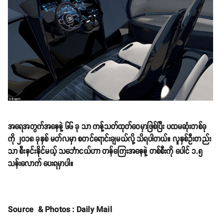
အရေအတွက်အနေနဲ့ ၆၆ ခု သာ ကန့်သတ်ထုတ်ဝေမှာဖြစ်ပြီး ပထမဆုံးတစ်ခု
ကို ၂၀၁၈ ခုနှစ် မတ်လမှာ စတင်ရောင်းချမယ်လို့ သိရပါတယ်။ လူနှစ်ဦးတည်း
သာ စီးနင်းနိုင်မယ့် သင်္ဘောငယ်ဟာ တန်ကြေးအနေနဲ့ တစ်စီးကို ပေါင် ၁.၅
သန်းလောက် ပေးရမှာပါ။
Source & Photos : Daily Mail