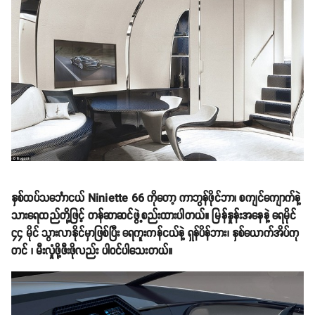
နှစ်ထပ်သင်္ဘောငယ် Niniette 66 ကိုတော့ ကာဘွန်ဖိုင်ဘာ၊ စကျင်ကျောက်နဲ့
သားရေထည်တို့ဖြင့် တန်ဆာဆင်ဖွဲ့စည်းထားပါတယ်။ မြန်နှုန်းအနေနဲ့ ရေမိုင်
၄၄ မိုင် သွားလာနိုင်မှာဖြစ်ပြီး ရေကူးကန်ငယ်နဲ့ ရှန်ပိန်ဘား၊ နှစ်ယောက်အိပ်ကု
တင် ၊ မီးလှုံဖို့ဖီးဖိုလည်း ပါဝင်ပါသေးတယ်။