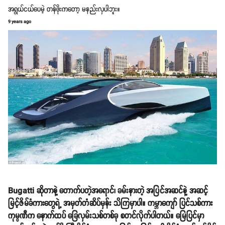
အရွယ်ငယ်ပေမဲ့ တန်ဖိုးကတော့ မနည်းလှပါဘူး။
9 years ago
Bugatti ဆိုတာနဲ့ တောက်ပတဲ့အရောင်၊ ခမ်းနားတဲ့ အပြင်အဆင်နဲ့ အဆင့်
မြင့်ဇိမ်ခံကားတွေရဲ့ အမှတ်တံဆိပ်မှန်း သိကြမှာပါ။ ကမ္ဘာကျော် ပြင်သစ်ကား
ကုမ္ပဏီက နောက်ထပ် ခြေလှမ်းသစ်တစ်ခု စတင်လိုက်ပါတယ်။ မြေပြင်မှာ