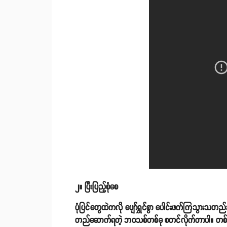
၂။ ပြီးပြည့်စုံစေ
ပုံပြင်တွေထဲကလို ပျော်ရွှင်စွာ ပေါင်းဖက်ကြသွားသ
တည်ဆောက်ရတဲ့ ဘဝသစ်တစ်ခု စတင်လိုက်တာပါ။ တစ်