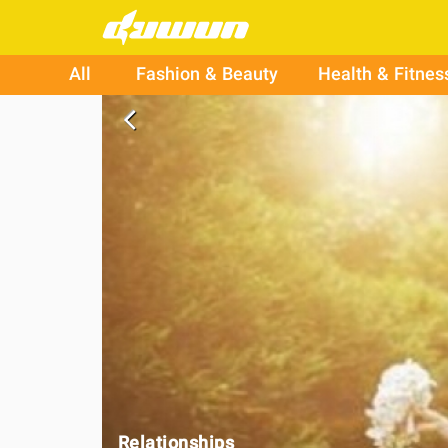
All
Fashion & Beauty
Health & Fitnes
arrow_back_ios
Relationships