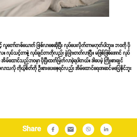
ာ့အင့် လူတော်တစ်ယောက် ဖြစ်လာစေဆိုပြီး လုပ်ပေးလိုက်တာမဟုတ်ပါဘူး။ ဘဝကို ပို
လုပ်သင့်တာနဲ့ လုပ်ချင်တာကိုလည်း ခွဲခြားတတ်လာပြီ။ မဖြစ်ဖြစ်အောင် လုပ်
်ထောင်သည်ဘဝမှာ ပိုပြီးထက်မြက်လာခဲ့ရပါတယ်။ ဒါပေမဲ့ ကြိုးစားချင်
ြစ်မလာသလို ကိုယ့်စိတ်ကို ဦးစားပေးနေရင်လည်း အိမ်ထောင်ရေးအဆင်မပြေနိုင်ဘူး
Share
email