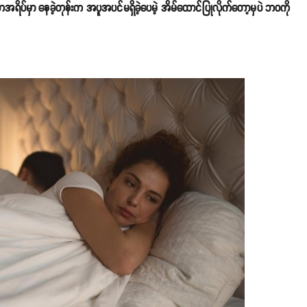
ိပ်မှာ နေခဲ့တုန်းက အပူအပင်မရှိခဲ့ပေမဲ့ အိမ်ထောင်ပြုလိုက်တော့မှပဲ ဘဝကို