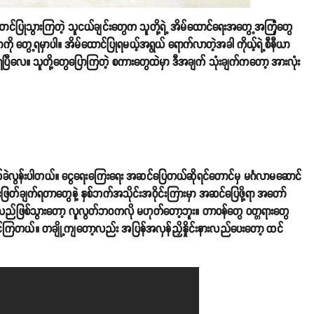
ာင်ပြုသွားကြတဲ့ သူငယ်ချင်းတွေက သူတို့ရဲ့ အိမ်ထောင်ရေးအတွေ့အကြုံတွေ
ု တွေ့ရမှာပါ။ အိမ်ထောင်ပြုရမယ့်အရွယ် ရောက်လာတဲ့အခါ ကိုယ့်ရဲ့စီနီယာ
ပြီလေ။ သူတို့တွေပြောကြတဲ့ စကားတွေထဲမှာ ဒီအချက် သုံးချက်ကတော့ အားလုံး
ဲလွန်းပါတယ်။ ငွေရေးကြေးရေး အဆင်ပြေတယ်ဆိုရင်တောင်မှ မင်္ဂလာမဆောင်
းဖြတ်ချက်ရတာတွေနဲ့ နှစ်ဘက်အသိုင်းအဝိုင်းကြားမှာ အဆင်ပြေဖို့ရာ အတော်
သည်ဖြစ်သွားတော့ လူလွတ်ဘဝကလို မဟုတ်တော့ဘူး။ တာဝန်တွေ ဝတ္တရားတွေ
 ထင်ကြတယ်။ တချို့ကျတော့လည်း အပြန်အလှန်ညှိနှိုင်းနားလည်ပေးတော့ ထင်