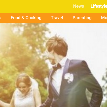
News
Lifestyl
s
Food & Cooking
Travel
Parenting
Mo