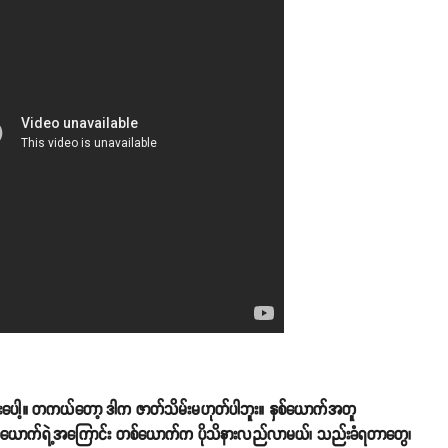
တည်းပေါ့။ တကယ်တော့ ဒါက ဇာတ်သိမ်းမဟုတ်ပါဘူး။ နှစ်ယောက်အတူ
ယောက်ရဲ့အကြောင်း တစ်ယောက်က ပိုသိနားလည်လာမယ်၊ သည်းခံရတာတွေ၊