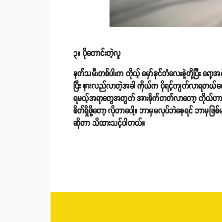
၃။ ပိုကောင်းတဲ့လူ
နတ်သမီးတစ်ပါးက ကိုယ့် မှော်နှင်တံလေးနဲ့တို့ပြီး ရေ
ပြီး နားလည်လာတဲ့အခါ ကိုယ်က ပိုရင့်ကျက်လာရတယ်လေ။ 
ရမယ့်အရာတွေအတွက် အားစိုက်တတ်လာတော့ ကိုယ်ဟာ အိမ
စိတ်ရှိဖို့တော့ လိုတာပေါ့။ ဘာမှမလုပ်ဘဲနေရင် ဘာမှဖ
ဆိုတာ သိထားသင့်ပါတယ်။