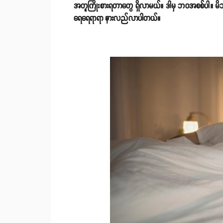
အတူကြိုးစားရတာတွေ ရှိလာမယ်။ ဒါမှ ဘဝအစစ်ပါ။ မိဘအရ
ရေရေရာရာ နားလည်လာပါတယ်။