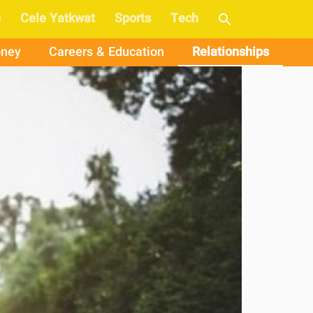
e
Cele Yatkwat
Sports
Tech
ney
Careers & Education
Relationships