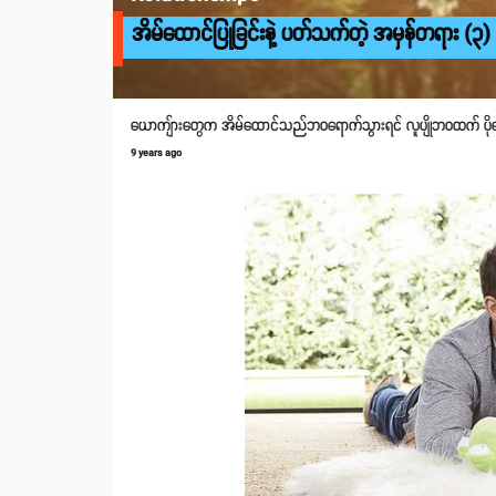
အိမ်ထောင်ပြုခြင်းနဲ့ ပတ်သက်တဲ့ အမှန်တရား (၃) 
ယောကျ်ားတွေက အိမ်ထောင်သည်ဘဝရောက်သွားရင် လူပျိုဘဝထက် ပိ
9 years ago