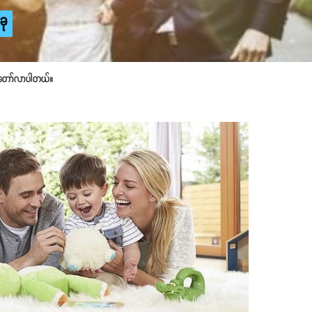
ခု
ုတော်လာပါတယ်။