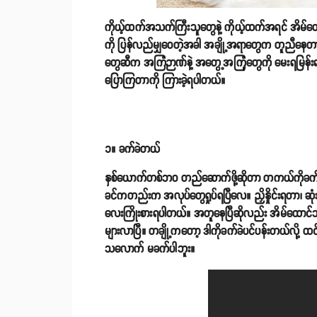
ကိုယ့်ထက်အသက်ကြီးသူတွေနဲ့ ကိုယ့်ထက်အရင် အိမ်ထေ
ကို ပြန်လည်မျှဝေတဲ့အခါ အချို့အရာတွေက တူညီနေတာကိ
တွေဆီက အကြံဉာဏ်နဲ့ အတွေ့အကြုံတွေကို မေးရမြန်းရ
ပြောကြတာကို ကြားခဲ့ရပါတယ်။
၁။ ခက်ခဲတယ်
နှစ်ယောက်တစ်ဘဝ တည်ဆောက်ဖို့ဆိုတာ တကယ်ကိုခက်ခ
ခင်ကတည်းက အလုပ်တွေရှုပ်ရပြီလေ။ ညှိနှိုင်းရတာ၊ ဆုံ
လေးကြိုးစားရပါတယ်။ အတူနေပြီဆိုလည်း အိမ်ထောင်
များလာပြီ။ တချို့ကတော့ ဒါကိုခက်ခဲပင်ပန်းတယ်လို့
သလောက် မခက်ပါဘူး။