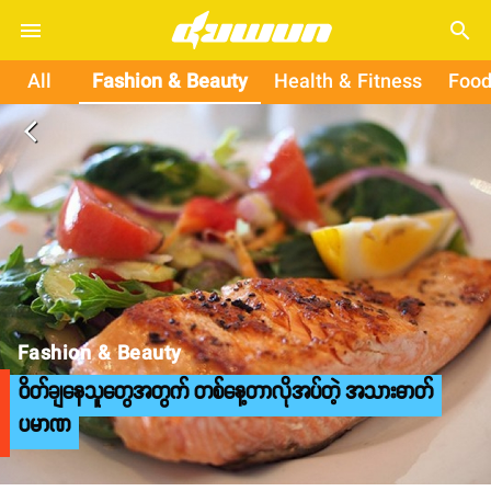
search
All
Fashion & Beauty
Health & Fitness
Food
arrow_back_ios
Fashion & Beauty
ဝိတ်ချနေသူတွေအတွက် တစ်နေ့တာလိုအပ်တဲ့ အသားဓာတ်
ပမာဏ