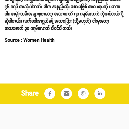
၄၆ ဂရမ် စားသုံးပါတယ်။ ဒါက အနည်းဆုံး မစားမဖြစ် စားပေးရမယ့် ပမာဏ
ပါ။ အမျိုးသမီးအများစုကတော့ အသားဓာတ် ၇၀ ဂရမ်လောက် လိုအပ်တယ်လို့
ဆိုပါတယ်။ လက်ဖဝါးအရွယ်ခန့် အသားပြား (သို့မဟုတ်) ငါးမှာတော့
အသားဓာတ် ၃၀ ဂရမ်လောက် ပါဝင်ပါတယ်။
Source : Women Health
Share
email