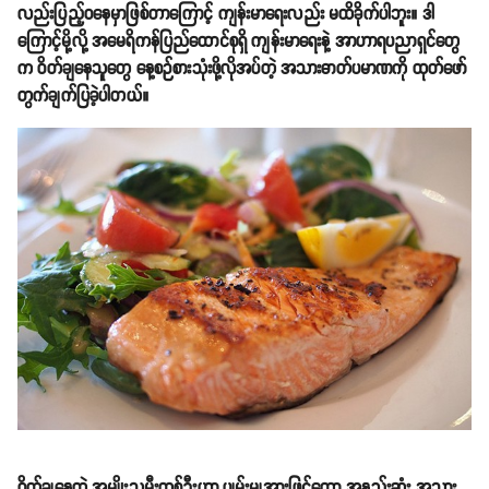
လည်းပြည့်ဝနေမှာဖြစ်တာကြောင့် ကျန်းမာရေးလည်း မထိခိုက်ပါဘူး။ ဒါ
ကြောင့်မို့လို့ အမေရိကန်ပြည်ထောင်စုရှိ ကျန်းမာရေးနဲ့ အာဟာရပညာရှင်တွေ
က ဝိတ်ချနေသူတွေ နေ့စဉ်စားသုံးဖို့လိုအပ်တဲ့ အသားဓာတ်ပမာဏကို ထုတ်ဖော်
တွက်ချက်ပြခဲ့ပါတယ်။
ဝိတ်ချနေတဲ့ အမျိုးသမီးတစ်ဦးဟာ ပျမ်းမျှအားဖြင့်တော့ အနည်းဆုံး အသား