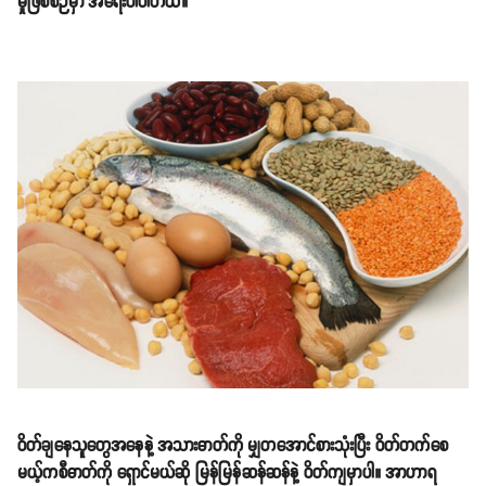
မှုဖြစ်စဉ်မှာ အရေးပါပါတယ်။
ဝိတ်ချနေသူတွေအနေနဲ့ အသားဓာတ်ကို မျှတအောင်စားသုံးပြီး ဝိတ်တက်စေ
မယ့်ကစီဓာတ်ကို ရှောင်မယ်ဆို မြန်မြန်ဆန်ဆန်နဲ့ ဝိတ်ကျမှာပါ။ အာဟာရ