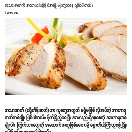
အသားဓာတ်ကို အသား၊ငါး၊နို့နဲ့ ပဲအမျိုးမျိုးတို့ကနေ ရနိုင်ပါတယ်။
9 years ago
အသားဓာတ် (ပရိုတိန်းဓာတ်)ဟာ လူတွေအတွက် မရှိမဖြစ် လိုအပ်တဲ့ အာဟာရ
ဓာတ်တစ်မျိုး ဖြစ်ပါတယ်။ ဗိုက်ပြည့်စေပြီး အားလည်းရှိနေစေတဲ့ အာဟာရတစ်
မျိုးပါ။ ကြွက်သားတွေကို အထောက်အကူဖြစ်စေတာမို့ ခန္ဓာကိုယ်ကြီးထွားဖွံ့ဖြိုး