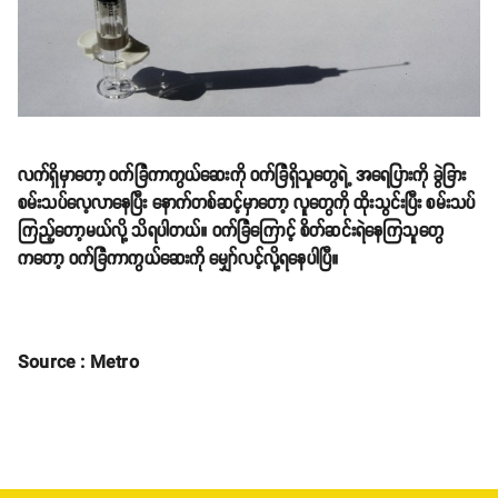
လက်ရှိမှာတော့ ဝက်ခြံကာကွယ်ဆေးကို ဝက်ခြံရှိသူတွေရဲ့ အရေပြားကို ခွဲခြား
စမ်းသပ်လေ့လာနေပြီး နောက်တစ်ဆင့်မှာတော့ လူတွေကို ထိုးသွင်းပြီး စမ်းသပ်
ကြည့်တော့မယ်လို့ သိရပါတယ်။ ဝက်ခြံကြောင့် စိတ်ဆင်းရဲနေကြသူတွေ
ကတော့ ဝက်ခြံကာကွယ်ဆေးကို မျှော်လင့်လို့ရနေပါပြီ။
Source : Metro