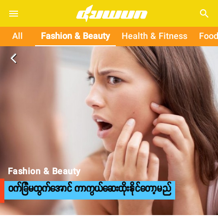
search
All
Fashion & Beauty
Health & Fitness
Food
arrow_back_ios
Fashion & Beauty
ဝက်ခြံမထွက်အောင် ကာကွယ်ဆေးထိုးနိုင်တော့မည်