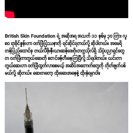
British Skin Foundation ရဲ့ အဆိုအရ အသက် ၁၁ နှစ်မှ ၃၀ ကြား လူ
၈၀ ရာခိုင်နှုန်းဟာ ဝက်ခြံပြဿနာကို ရင်ဆိုင်ရတယ်လို့ ဆိုပါတယ်။ အမေရိ
ကန်ပြည်ထောင်စု ကယ်လီဖိုးနီးယားဆန်ဒေးဂိုးတက္ကသိုလ်ရှိ သိပ္ပံပညာရှင်တွေ
က ဝက်ခြံကာကွယ်ဆေးကို စတင်ဖန်တီးနေကြပြီလို့ သိရပါတယ်။ ယင်းကာ
ကွယ်ဆေးဟာ ဝက်ခြံထွက်လာစေမယ့် အဆိပ်အတောက်တွေကို တိုက်ဖျက်ပစ်
မယ်လို့ ဆိုတယ်။ ဆေးကတော့ ထိုးဆေးအနေနဲ့ ထိုးနှံရမှာပါ။