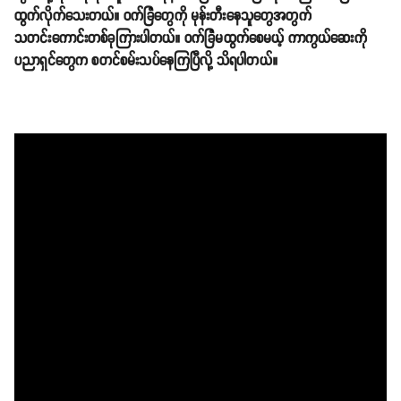
ထွက်လိုက်သေးတယ်။ ဝက်ခြံတွေကို မုန်းတီးနေသူတွေအတွက်
သတင်းကောင်းတစ်ခုကြားပါတယ်။ ဝက်ခြံမထွက်စေမယ့် ကာကွယ်ဆေးကို
ပညာရှင်တွေက စတင်စမ်းသပ်နေကြပြီလို့ သိရပါတယ်။