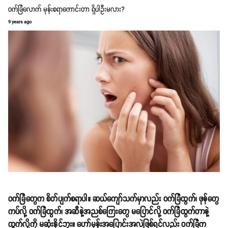
ဝက်ခြံလောက် မုန်းစရာကောင်းတာ ရှိပါဦးမလား?
9 years ago
ဝက်ခြံတွေက စိတ်ပျက်စရာပါ။ ဆယ်ကျော်သက်မှာလည်း ဝက်ခြံထွက်၊ ဖုန်တွေ
ကပ်လို့ ဝက်ခြံထွက်၊ အဆီနဲ့အညစ်ကြေးတွေ မပြောင်လို့ ဝက်ခြံထွက်တာနဲ့
ထွက်လို့ကို မဆုံးနိုင်ဘူး။ ဟော်မုန်းအပြောင်းအလဲဖြစ်ရင်လည်း ဝက်ခြံက