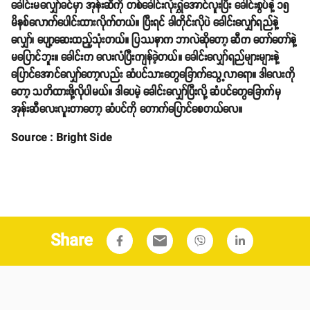
ခေါင်းမလျှော်ခင်မှာ အုန်းဆီကို တစ်ခေါင်းလုံးရွှဲအောင်လူးပြီး ခေါင်းစွပ်နဲ့ ၁၅
မိနစ်လောက်ပေါင်းထားလိုက်တယ်။ ပြီးရင် ခါတိုင်းလိုပဲ ခေါင်းလျှော်ရည်နဲ့
လျှော်၊ ပျော့ဆေးထည့်သုံးတယ်။ ပြဿနာက ဘာလဲဆိုတော့ ဆီက တော်တော်နဲ့
မပြောင်ဘူး။ ခေါင်းက လေးလံပြီးကျန်ခဲ့တယ်။ ခေါင်းလျှော်ရည်များများနဲ့
ပြောင်အောင်လျှော်တော့လည်း ဆံပင်သားတွေခြောက်သွေ့လာရော။ ဒါလေးကို
တော့ သတိထားဖို့လိုပါမယ်။ ဒါပေမဲ့ ခေါင်းလျှော်ပြီးလို့ ဆံပင်တွေခြောက်မှ
အုန်းဆီလေးလူးတာတော့ ဆံပင်ကို တောက်ပြောင်စေတယ်လေ။
Source : Bright Side
Share
email