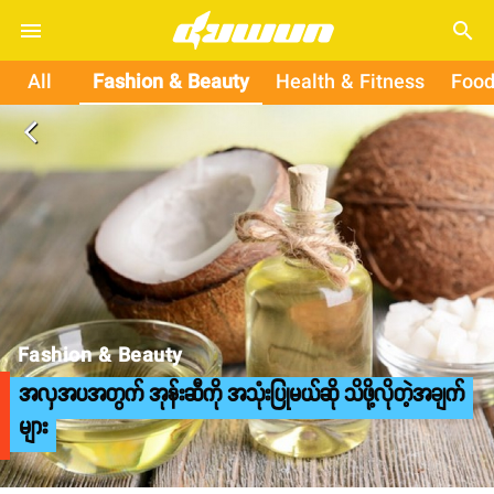
search
All
Fashion & Beauty
Health & Fitness
Food
arrow_back_ios
Fashion & Beauty
အလှအပအတွက် အုန်းဆီကို အသုံးပြုမယ်ဆို သိဖို့လိုတဲ့အချက်
များ