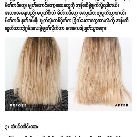
မိတ်ကပ်တွေ၊ မျက်တောင်ကော့ဆေးတွေကို အုန်းဆီနဲ့ဖျက်လို့ရပါတယ်။
အသားအရေလည်း မပျက်စီးဘဲ မိတ်ကပ်တွေ အလွယ်တကူပျက်သွားတယ်။
မိတ်ကပ်၊ နှုတ်ခမ်းနီ၊ မျက်လုံးတစ်ဝိုက်က ခြယ်သတာတွေအားလုံးကို အုန်းဆီ
ဆွတ်ထားတဲ့ဂွမ်းလေးနဲ့ဖျက်လိုက်တာ ခဏလေးနဲ့ပျက်သွားရော။
၃။ ဆံပင်ပေါင်းဆေး