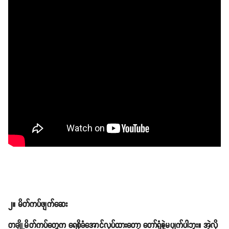
၂။ မိတ်ကပ်ဖျက်ဆေး
တချို့မိတ်ကပ်တွေက ရေစိုခံအောင်လုပ်ထားတော့ တော်ရုံနဲ့မပျက်ပါဘူး။ အဲ့လို