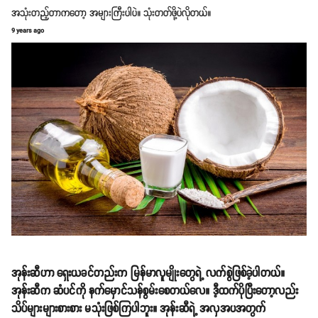
အသုံးတည့်တာကတော့ အများကြီးပါပဲ။ သုံးတတ်ဖို့ပဲလိုတယ်။
9 years ago
အုန်းဆီဟာ ရှေးယခင်တည်းက မြန်မာလူမျိုးတွေရဲ့ လက်စွဲဖြစ်ခဲ့ပါတယ်။
အုန်းဆီက ဆံပင်ကို နက်မှောင်သန်စွမ်းစေတယ်လေ။ ဒီ့ထက်ပိုပြီးတော့လည်း
သိပ်များများစားစား မသုံးဖြစ်ကြပါဘူး။ အုန်းဆီရဲ့ အလှအပအတွက်