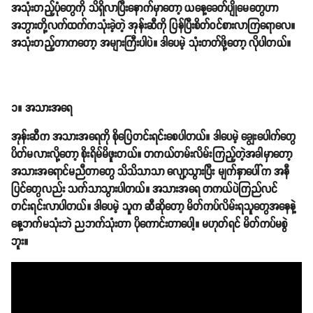
အသုံးတည့်ပုံတွေကို သိရှိလာပြီးနောက်မှာတော့ ယနေ့ခေတ်ပျိုမေတွေဟာ
အဘွားတို့လက်ထက်ကသုံးခဲ့တဲ့ အုန်းဆီကို ပြန်ပြီးစိတ်ဝင်စားလာကြရောလေ။
အသုံးတည့်တာကတော့ အများကြီးပါပဲ။ ဒါပေမဲ့ သုံးတတ်ဖို့တော့ လိုပါတယ်။
၁။ အသားအရေ
အုန်းဆီက အသားအရေကို စိုပြေတင်းရင်းစေပါတယ်။ ဒါပေမဲ့ ချွေးပေါက်တွေ
ပိတ်မလားလို့တော့ စိုးရိမ်မိဖူးတယ်။ တကယ်တမ်းလိမ်းကြည့်တဲ့အခါမှာတော့
အသားအရောင်မညီတာတွေ သိသိသာသာ လျော့သွားပြီး မျက်နှာပေါ်က အနီ
ပြင်တွေလည်း သက်သာသွားပါတယ်။ အသားအရေ တကယ်ပဲကြည်လင်
တင်းရင်းလာပါတယ်။ ဒါပေမဲ့ သူက ဆီဆိုတော့ မိတ်ကပ်လိမ်းရသူတွေအနေနဲ့
နေ့ဘက်မသုံးဘဲ ညဘက်သုံးတာ ပိုကောင်းတာပေါ့။ မဟုတ်ရင် မိတ်ကပ်မစွဲ
ဘူး။