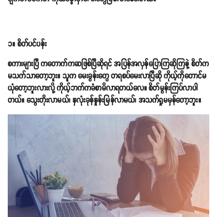
၁။ စိတ်ပင်ပန်း
စကားများပြီ ကတောက်ကဆဖြစ်ပြီဆိုရင် အပြန်အလှန်ပြောကြဆိုကြနဲ့ စိတ်က
မသက်သာတော့ဘူး။ သူက မေးခွန်းတွေ တရစပ်မေးလာပြီဆို ကိုယ့်ကိုတောင်မ
ယုံတော့ဘူးလားလို့ ကိုယ့်ဘက်ကခံစာမိလာရတယ်လေ။ စိတ်မွန်းကြပ်လာပါ
တယ်။ သွေးတိုးလာမယ်၊ နှလုံးခုန်နှုန်းမြန်လာမယ်၊ အသက်ရှုမမှန်တော့ဘူး။