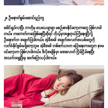
၂။ ဦးနှောက်စွမ်းဆောင်ရည်ကျ
ခေါင်းရှုပ်လာပြီး ဘာကိုမှ သေသေချာချာ မစဉ်းစားနိုင်တော့တာတွေ ဖြစ်လာပါ
တယ်။ ကတောက်ကဆဖြစ်နေပြီဆိုရင် ကိုယ့်မှာအန္တရာယ်ကြုံနေရပြီလို့
ဦးနှောက်က အချက်ပြပါတယ်။ အဲ့ဒီအခါ အချက်အလက်အသစ်တွေကို
လက်ခံနိုင်စွမ်းမရှိတော့ဘူး။ အဲ့ဒီအခါ တစ်ဖက်သားက ပြောနေတာတွေက နားမ
ဝင်တော့တာ ဖြစ်လာပါတယ်။ ဒီလိုအချိန်မှာ ခဏလောက် ငြိမ်ငြိမ်နေပြီး
အသက်ဝဝရှုပြီးမှ ဆက်ပြောသင့်ပါတယ်။