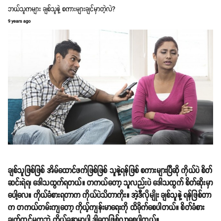
ဘယ်သူကများ ချစ်သူနဲ့ စကားများချင်မှာတဲ့လဲ?
9 years ago
ချစ်သူဖြစ်ဖြစ် အိမ်ထောင်ဖက်ဖြစ်ဖြစ် သူနဲ့ရန်ဖြစ် စကားများပြီဆို ကိုယ်ပဲ စိတ်
ဆင်းရဲရ၊ ဒေါသထွက်ရတယ်။ တကယ်တော့ သူလည်းပဲ ဒေါသထွက် စိတ်ဆိုးမှာ
ပေါ့လေ။ ကိုယ်ခံစားရတာက ကိုယ်ပဲသိတာကိုး။ အဲ့ဒီလိုမျိုး ချစ်သူနဲ့ ရန်ဖြစ်တာ
က တကယ်တမ်းကျတော့ ကိုယ့်ကျန်းမာရေးကို ထိခိုက်စေပါတယ်။ စိတ်ခံစား
ချက်တင်မကဘဲ ကိုယ်ခန္ဓာမှာပါ ဒါတွေဖြစ်လာစေပါတယ်။