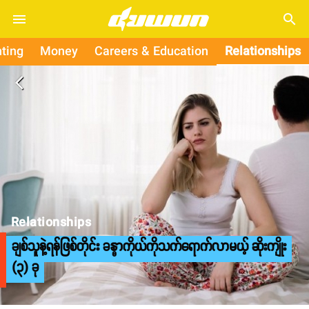
search
ting
Money
Careers & Education
Relationships
arrow_back_ios
Relationships
ချစ်သူနဲ့ရန်ဖြစ်တိုင်း ခန္ဓာကိုယ်ကိုသက်ရောက်လာမယ့် ဆိုးကျိုး
(၃) ခု