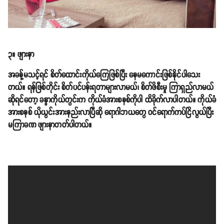
၃။ ဖျားနာ
အခန့်မသင့်ရင် စိတ်ထောင်းကိုယ်ကြေဖြစ်ပြီး နေမကောင်းဖြစ်နိုင်ပါသေး
တယ်။ ရန်ဖြစ်တိုင်း စိတ်ပင်ပန်းရတာများလာမယ်၊ စိတ်ဖိစီးမှု ကြာရှည်လာမယ်
ဆိုရင်တော့ ခန္ဓာကိုယ်တွင်းက ကိုယ်ခံအားစနစ်ကိုပါ ထိခိုက်လာပါတယ်။ ကိုယ်ခံ
အားစနစ် ယိုယွင်းအားနည်းလာပြီဆို ရောဂါဘယတွေ ဝင်ရောက်ကပ်ငြိလွယ်ပြီး
မကြာခဏ ဖျားနာတတ်ပါတယ်။