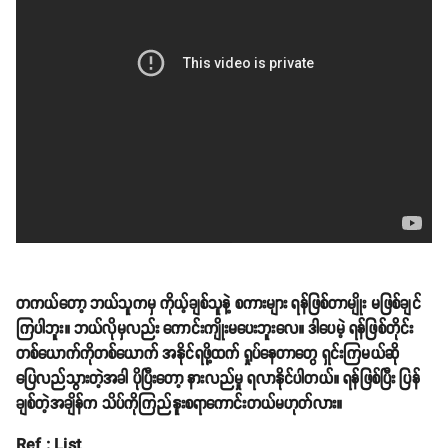
တကယ်တော့ ဘယ်သူကမှ ကိုယ့်ချစ်သူနဲ့ စကားများ ရန်ဖြစ်တာမျိုး မဖြစ်ချင်
ကြပါဘူး။ ဘယ်လိုမှလည်း ကောင်းကျိုးမပေးဘူးလေ။ ဒါပေမဲ့ ရန်ဖြစ်တိုင်း
တစ်ယောက်ကိုတစ်ယောက် အနိုင်ရဖို့ထက် ရှုပ်နေတာတွေ ရှင်းကြမယ်ဆို
ပြေလည်သွားတဲ့အခါ ပိုပြီးတော့ နားလည်မှု ရလာနိုင်ပါတယ်။ ရန်ဖြစ်ပြီး ပြန်
ချစ်တဲ့အချိန်က သိပ်ကိုကြည်နူးစရာကောင်းတယ်မဟုတ်လား။
Ref : List