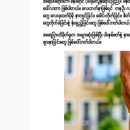
အဆိုပါရောဂါဟာ နေရောင် (ခရမ်းလွန်ရောင်ခြည်)၊ နေထိုင
ပေါ်လာတာ ဖြစ်ပါတယ်။ လေးဘက်နာဖြစ်ရင် ကနဦး လက
တွေ လေးခုထက်ပိုမို နာကျင်ခြင်း၊ ခေါင်းကိုက်ခြင်း၊ စိ
တွေကိုက်ခဲခြင်းနဲ့ နုံးချည့်ခြင်းတွေ ဖြစ်ပေါ်တတ်ပါတယ်
အရေပြားထိခိုက်မှုက အများဆုံးဖြစ်ပြီး ပါးနှစ်ဖက်နဲ့ နှာခ
ဖျားနာခြင်းတွေ ဖြစ်ပေါ်တတ်ပါတယ်။