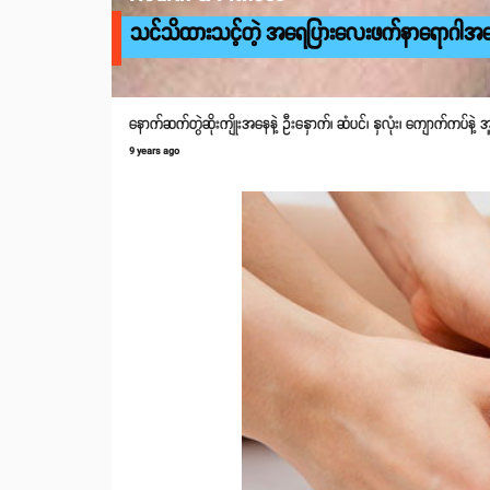
သင်သိထားသင့်တဲ့ အရေပြားလေးဖက်နာရောဂါအက
နောက်ဆက်တွဲဆိုးကျိုးအနေနဲ့ ဦးနှောက်၊ ဆံပင်၊ နှလုံး၊ ကျောက်ကပ်နဲ့ အ
9 years ago