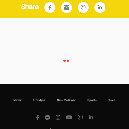
Share
email
News
Lifestyle
Cele Yatkwat
Sports
Tech