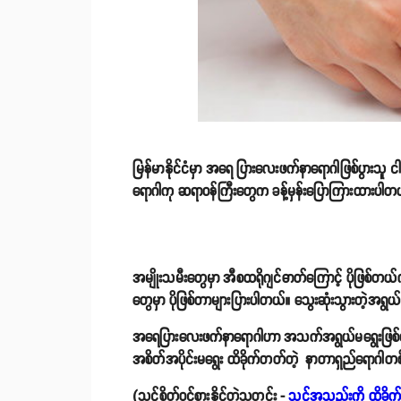
မြန်မာနိုင်ငံမှာ အရေ ပြားလေးဖက်နာရောဂါဖြစ်ပွားသူ ငါ
ရောဂါကု ဆရာဝန်ကြီးတွေက ခန့်မှန်းပြောကြားထားပါတ
အမျိုးသမီးတွေမှာ အီစထရိုဂျင်ဓာတ်ကြောင့် ပိုဖြစ်တယ်
တွေမှာ ပိုဖြစ်တာများပြားပါတယ်။ သွေးဆုံးသွားတဲ့အရွ
အရေပြားလေးဖက်နာရောဂါဟာ အသက်အရွယ်မရွေးဖြစ်တတ်တ
အစိတ်အပိုင်းမရွေး ထိခိုက်တတ်တဲ့ နာတာရှည်ရောဂါတစ်
(သင်စိတ်ဝင်စားနိုင်တဲ့သတင်း -
သင့်အသည်းကို ထိခိုက်