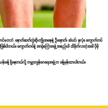
ုံတင်မကဘဲ နောက်ဆက်တွဲဆိုးကျိုးအနေနဲ့ ဦးနှောက်၊ ဆံပင်၊ နှလုံး၊ ကျောက်ကပ်
ာဂါဖြစ်ပါတယ်။ ကျောက်ကပ်နဲ့ အာရုံကြောအဖွဲ့အစည်းပါ ထိခိုက်လာတဲ့အခါ ပိုမို
်းခန့် ရှိနေတယ်လို့ ကမ္ဘာ့ကျန်းမာရေးအဖွဲ့က ခန့်မှန်းထားပါတယ်။