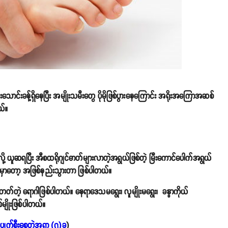
းသောင်းခန့်ရှိနေပြီး အမျိုးသမီးတွေ ပိုမိုဖြစ်ပွားနေကြောင်း အရိုးအကြောအဆစ်
ယ်။
လို့ ယူဆရပြီး အီစထရိုဂျင်ဓာတ်များလာတဲ့အရွယ်ဖြစ်တဲ့ မြီးကောင်ပေါက်အရွယ်
ယ်မှာတော့ အဖြစ်နည်းသွားတာ ဖြစ်ပါတယ်။
ဲ့ ရောဂါဖြစ်ပါတယ်။ နေရာဒေသမရွေး၊ လူမျိုးမရွေး၊ ခန္ဓာကိုယ်
မျိုးဖြစ်ပါတယ်။
ပျက်စီးစေတဲ့အရာ (၇)ခု
)