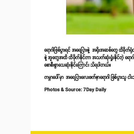
ရောဂါဖြစ်ပွားရင် အရေပြားနဲ့ အရိုးအဆစ်တွေ ထိခိုက်ရ
နဲ့ အူတွေအထိ ထိခိုက်နိုင်ကာ အသက်ဆုံးရှုံးနိုင်တဲ့ ရေ
စောစီးစွာသေဆုံးနိုင်ကြောင်း သိရပါတယ်။
ကမ္ဘာပေါ်မှာ အရေပြားလေးဖက်နာရောဂါ ဖြစ်ပွားသူ ငါးသန
Photos & Source: 7Day Daily