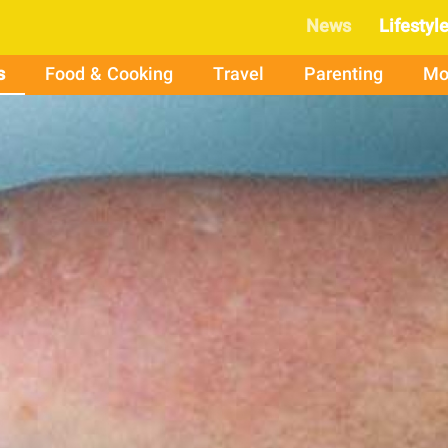
News
Lifestyl
s
Food & Cooking
Travel
Parenting
Mo