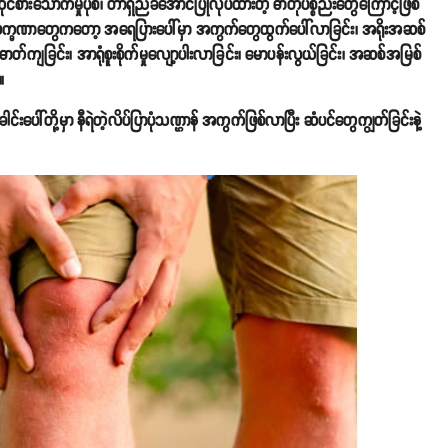
်စားသောက်မှုပုံစံ၊ တာရှည်ခံအောင်ပြုလုပ်ထားတဲ့ ဓာတုပစ္စည်းတွေကြောင့်ဖြစ်
္ခဏာတွေကတော့ အရေပြားပေါ်မှာ အကွက်တွေထွက်ပေါ်လာခြင်း၊ အရိုးအဆစ်
တ်ဓာတ်ကျခြင်း၊ အာရုံစူးစိုက်မှုလျော့ပါးလာခြင်း၊ မောပန်းလွယ်ခြင်း၊ အဆစ်အမြစ်
။
ေါင်းပေါ်တို့မှာ နီရဲတဲ့လိပ်ပြာပုံသဏ္ဌာန် အကွက်ဖြစ်လာပြီး ဆံပင်တွေကျွတ်ခြင်းနဲ့