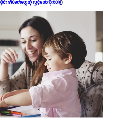
ုင်း အိပ်မက်တွေကို လွှင့်မပစ်လိုက်ပါနဲ့
)