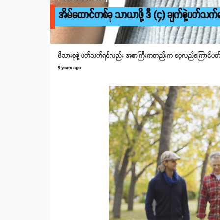
အိမ်ထောင်တစ်ခု သာယာဖို့ ဒီ (၄) ချက်နဲ့ပတ်သက်ရင
မိသားစုနဲ့ ပတ်သက်ရင်လည်း အစာကြီးကတည်းက ဝေ့လည်ကြောင်ပတ်ပြ
9 years ago