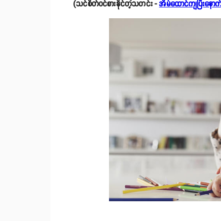
(သင်စိတ်ဝင်စားနိုင်တဲ့သတင်း -
အိမ်ထောင်ကျပြီးနောက်ပိ