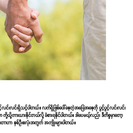
ပွင့်လင်းလင်းရှိသင့်ပါတယ်။ လက်ရှိဖြစ်ပေါ်နေတဲ့အခြေအနေကို ပွင့်ပွင့်လင်းလင်း
ာ ကို့ယို့ကားယားနိုင်တယ်လို့ ခံစားရနိုင်ပါတယ်။ ဒါပေမယ့်လည်း ဒီကိစ္စမှာတော့
းနွေးတာဟာ နှစ်ဦးစလုံးအတွက် အကျိုးများပါတယ်။