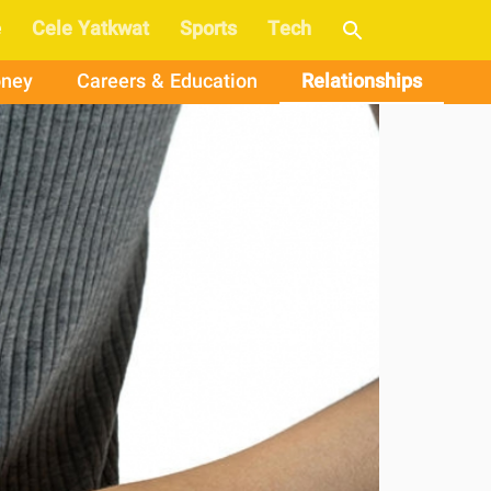
e
Cele Yatkwat
Sports
Tech
ney
Careers & Education
Relationships