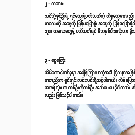
၂ - ကလေး
သင်တို့နှစ်ဦးရဲ့ ရင်သွေးနဲ့ပတ်သက်တဲ့ ကိစ္စတွေမှာ
ကလေးကို အဖေ့ကို ပြန်မပြောနဲ့၊ အမေ့ကို ပြန်မပြောနဲ့ဆိ
ဘူး။ ကလေးတွေနဲ့ ပတ်သက်ရင် မိဘနှစ်ပါးစလုံးဟာ ရိုး
၃ - ငွေကြေး
အိမ်ထောင်တစ်ခုမှာ အချိန်ကြာလာတဲ့အခါ ပြသနာအဖြစ်
ကတည်းက ရှင်းရှင်းလင်းလင်းရှိသင့်ပါတယ်။ လိမ်ပြောရမယ
အကုန်လုံးဟာ တစ်ဦးကိုတစ်ဦး အသိပေးသင့်ပါတယ်။ အိမ်ထ
လည်း ဖြစ်သင့်ပါတယ်။