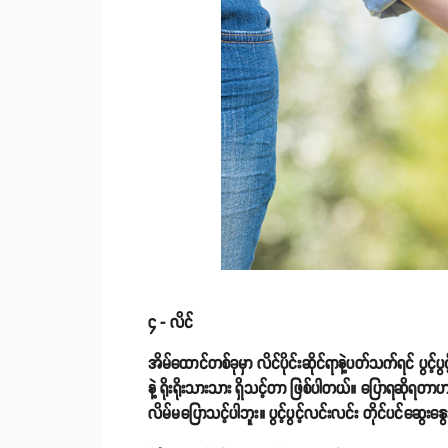
၄ - လိင်
အိမ်ထောင်တစ်ခုမှာ လိင်ပိုင်းဆိုင်ရာနဲ့ပတ်သက်ရင် ပွင့်
နဲ့ ရိုးရိုးသားသား ရှိသင့်တာ ဖြစ်ပါတယ်။ ပြောရဆိုရတာဟ
လိမ်မပြောသင့်ပါဘူး။ ပွင့်ပွင့်လင်းလင်း တိုင်ပင်ဆွေ