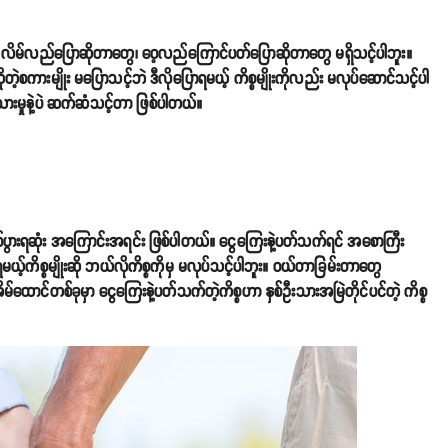
လည်း လိမ်လည်ပြောဆိုတာတွေ၊ ဝေ့လည်ကြောင်ပတ်ပြောဆိုတာတွေ မရှိသင့်ပါဘူး။
ုတဲ့စကားမျိုး မပြောသင့်ဘဲ ဒီလိုပြောရမယ့် ကိစ္စမျိုးကိုလည်း မလုပ်ဆောင်သင့်ပါ
သားမှုနဲ့ပဲ ဆက်ဆံသင့်တာ ဖြစ်ပါတယ်။
ပွားရဆုံး အကြောင်းအရင်း ဖြစ်ပါတယ်။ ငွေကြေးနဲ့ပတ်သက်ရင် အစောကြီး
့်ကိစ္စမျိုးဆို ဘယ်လိုကိစ္စကိုမှ မလုပ်သင့်ပါဘူး။ ဝယ်တာခြမ်းတာတွေ
ောင်တစ်ခုမှာ ငွေကြေးနဲ့ပတ်သက်တဲ့ကိစ္စဟာ နှစ်ဦးသားအမြဲတိုင်ပင်တဲ့ ကိစ္စ