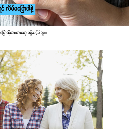
် လိမ်မပြောပါနဲ့
ောဆိုထားတာတွေ မရှိသင့်ပါဘူး။