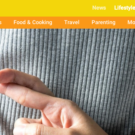
News
Lifestyl
s
Food & Cooking
Travel
Parenting
Mo