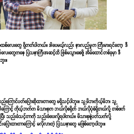
ုအထစ်လေးတွေ ရှိတတ်ပါတယ်။ ဒါပေမယ့်လည်း နားလည်မှုက ကြီးမားရင်တော့ ဒီ
တွေကနေ ပြသနာကြီးအဆင့်ထိ ဖြစ်မသွားစေဖို့ အိမ်ထောင်တစ်ခုမှာ ဒီ
ဘူး။
ြောင်ပတ်ပြောဆိုထားတာတွေ မရှိသင့်ပါဘူး။ သူ့မိဘ၊ကိုယ့်မိဘ၊ သူ့
 ဒါကြောင့် ကိုယ့်ဘက်က မိသားစုက ဘယ်လိုစရိုက် ဘယ်လိုပုံစံရှိတယ်လို့ တစ်ဖက်
ြီး သည်းခံသင့်တာကို သည်းခံပေးလို့ရပါတယ်။ မိသားစုနဲ့ပတ်သက်လို့
လင်းပြောထားတာကြောင့် မလိုလားတဲ့ ပြဿနာတွေ မဖြစ်တော့ပါဘူး။