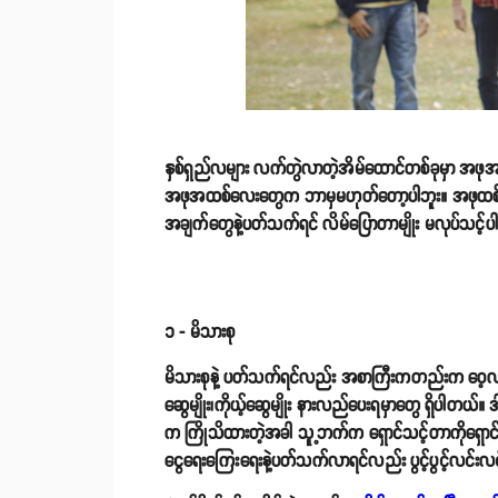
နှစ်ရှည်လများ လက်တွဲလာတဲ့အိမ်ထောင်တစ်ခုမှာ အဖ
အဖုအထစ်လေးတွေက ဘာမှမဟုတ်တော့ပါဘူး။ အဖုထစ်လေး
အချက်တွေနဲ့ပတ်သက်ရင် လိမ်ပြောတာမျိုး မလုပ်သင့်ပါ
၁ - မိသားစု
မိသားစုနဲ့ ပတ်သက်ရင်လည်း အစာကြီးကတည်းက ဝေ့လည်က
ဆွေမျိုး၊ကိုယ့်ဆွေမျိုး နားလည်ပေးရမှာတွေ ရှိပါတယ်။
က ကြိုသိထားတဲ့အခါ သူ့ဘက်က ရှောင်သင့်တာကိုရှောင်ပ
ငွေရေးကြေးရေးနဲ့ပတ်သက်လာရင်လည်း ပွင့်ပွင့်လင်း