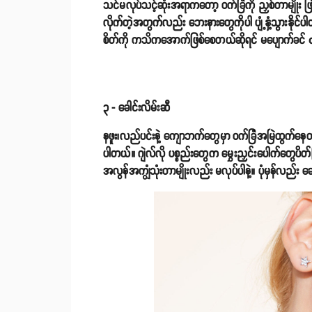
သင်မလုပ်သင့်ဆုံးအရာကတော့ ဝက်ခြံကို ညှစ်တာမျိုး ဖြစ
လိုက်တဲ့အတွက်လည်း ဘေးနားတွေကိုပါ ပျံ့နှံ့သွားနိုင်ပ
စိတ်ကို ကသိကအောက်ဖြစ်စေတယ်ဆိုရင် မပျောက်ခင် conc
၃ - ခေါင်းလိမ်းဆီ
နဖူး၊လည်ပင်းနဲ့ ကျောဘက်တွေမှာ ဝက်ခြံအမြဲထွက်နေတယ
ပါတယ်။ ဂျဲလ်လို ပစ္စည်းတွေက မွှေးညှင်းပေါက်တွေပိတ
အလွန်အကျွံသုံးတာမျိုးလည်း မလုပ်ပါနဲ့။ ပုံမှန်လည်း ဆ