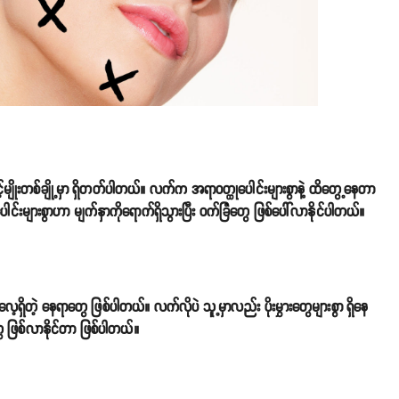
့်မျိုးတစ်ချို့မှာ ရှိတတ်ပါတယ်။ လက်က အရာဝတ္ထုပေါင်းများစွာနဲ့ ထိတွေ့နေတာ
်းများစွာဟာ မျက်နှာကိုရောက်ရှိသွားပြီး ဝက်ခြံတွေ ဖြစ်ပေါ်လာနိုင်ပါတယ်။
လေ့ရှိတဲ့ နေရာတွေ ဖြစ်ပါတယ်။ လက်လိုပဲ သူ့မှာလည်း ပိုးမွှားတွေများစွာ ရှိနေ
ေ ဖြစ်လာနိုင်တာ ဖြစ်ပါတယ်။