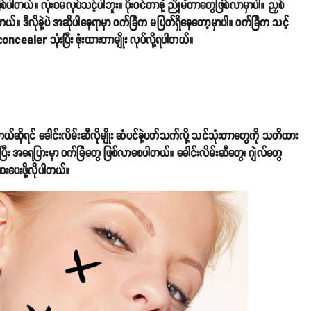
်ပါတယ်။ လုံးဝမလုပ်သင့်ပါဘူး။ ပိုးဝင်တာနဲ့ ညိုမဲတာတွေဖြစ်လာမှာပါ။ ညှစ်
ါတယ်။ ဒီလိုနဲ့ပဲ အဆိုပါနေရာမှာ ဝက်ခြံက မပြတ်ရှိနေတော့မှာပါ။ ဝက်ခြံက သင့်
ealer သုံးပြီး ဖုံးထားတာမျိုး လုပ်လို့ရပါတယ်။
်ဆိုရင် ခေါင်းလိမ်းဆီလိုမျိုး ဆံပင်နဲ့ပတ်သက်လို့ သင်သုံးတာတွေကို သတိထား
်ပြီး အရေပြားမှာ ဝက်ခြံတွေ ဖြစ်လာစေပါတယ်။ ခေါင်းလိမ်းဆီတွေ၊ ဂျဲလ်တွေ
ေးပေးဖို့လိုပါတယ်။