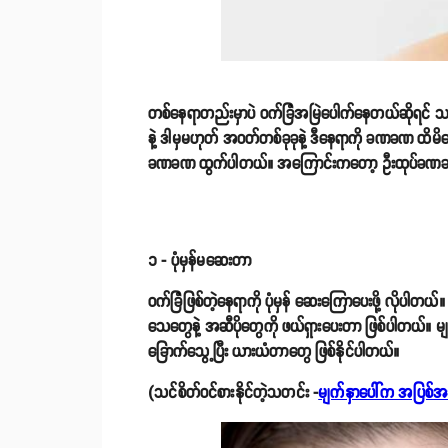
တစ်နေရာတည်းမှာပဲ ဝက်ခြံအမြဲပေါက်နေတယ်ဆိုရင် သ
နဲ့ ဒါမှမဟုတ် အဝတ်တစ်ခုခုနဲ့ ဒီနေရာကို ခဏခဏ ထိမ
ခဏခဏ ထွက်ပါတယ်။ အကြောင်းကတော့ ဦးထုပ်ခဏခဏ ဆေ
၁ - ပုံမှန်မဆေးတာ
ဝက်ခြံဖြစ်တဲ့နေရာကို ပုံမှန် ဆေးကြောပေးဖို့ လိုပါ
သေတွေနဲ့ အဆီပိုတွေကို ဖယ်ရှားပေးတာ ဖြစ်ပါတယ်။ မျက
ခြောက်သွေ့ပြီး ယားယံတာတွေ ဖြစ်နိုင်ပါတယ်။
(သင်စိတ်ဝင်စားနိုင်တဲ့သတင်း -
မျက်နှာပေါ်က အပြစ်အနာ