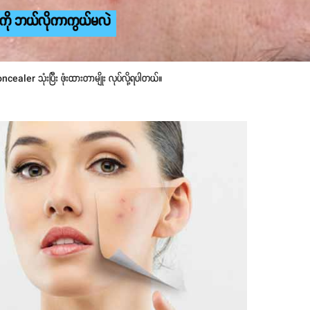
ာကို ဘယ်လိုကာကွယ်မလဲ
aler သုံးပြီး ဖုံးထားတာမျိုး လုပ်လို့ရပါတယ်။