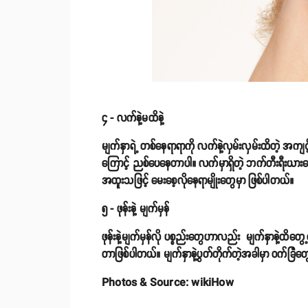
၄ - လက်နဲ့မထိနဲ့
မျက်နှာရဲ့ တစ်နေရာရာကို လက်နဲ့လှမ်းလှမ်းထိတဲ့ အကျင
ကြောင့် ညစ်ပေနေတာပါ။ လက်မှာရှိတဲ့ ဘက်တီးရီးယားပေါင
အထူးသဖြင့် မေးစေ့လိုနေရာမျိုးတွေမှာ ဖြစ်ပါတယ်။
၅ - ဖုန်းနဲ့ မျက်မှန်
ဖုန်းနဲ့မျက်မှန်လို ပစ္စည်းတွေဟာလည်း မျက်နှာနဲ့ထိတွေ့
တာဖြစ်ပါတယ်။ မျက်နှာနဲ့ပွတ်တိုက်တဲ့အခါမှာ ဝက်ခြံတွ
Photos & Source: wikiHow