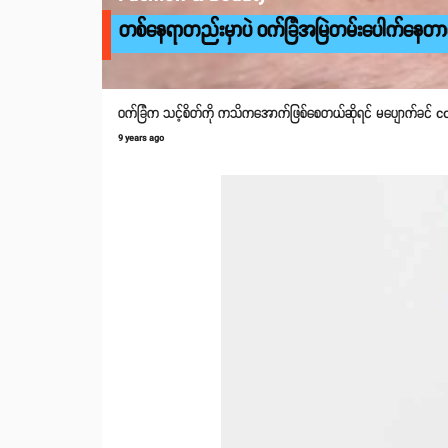
တစ်နေရာတည်းမှာပဲ ဝက်ခြံအမြဲတမ်းပေါက်နေတ
ဝက်ခြံက သင့်စိတ်ကို ကသိကအောက်ဖြစ်စေတယ်ဆိုရင် မပျောက်ခင် conce
9 years ago