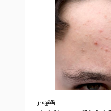
၂ - မညှစ်ပါနဲ့