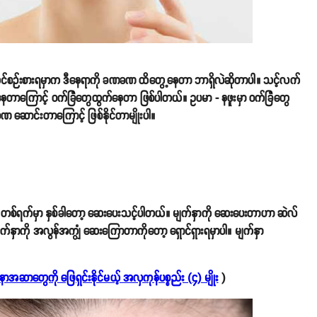
င်စဉ်းစားရမှာက ဒီနေရာကို ခဏခဏ ထိတွေ့နေတာ ဘာရှိလဲဆိုတာပါ။ သင့်လက်
ိနေတာကြောင့် ဝက်ခြံတွေထွက်နေတာ ဖြစ်ပါတယ်။ ဥပမာ - နဖူးမှာ ဝက်ခြံတွေ
ာင်းတာကြောင့် ဖြစ်နိုင်တာမျိုးပါ။
တယ်။ တစ်ရက်မှာ နှစ်ခါတော့ ဆေးပေးသင့်ပါတယ်။ မျက်နှာကို ဆေးပေးတာဟာ ဆဲလ်
်နှာကို အလွန်အကျွံ ဆေးကြောတာကိုတော့ ရှောင်ရှားရမှာပါ။ မျက်နှာ
အဆာတွေကို ဖြေရှင်းနိုင်မယ့် အလှကုန်ပစ္စည်း (၄) မျိုး
)