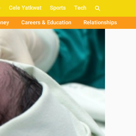
e
Cele Yatkwat
Sports
Tech
ney
Careers & Education
Relationships