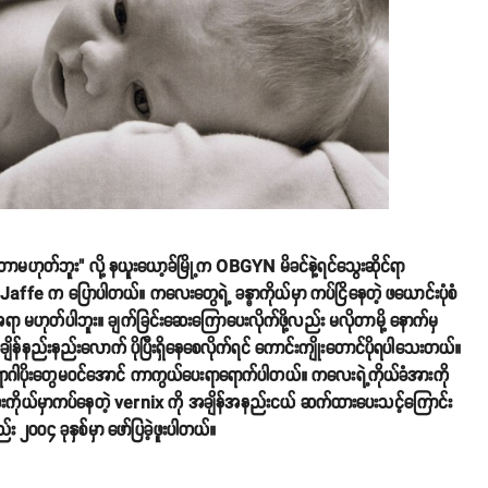
်ဘူး" လို့ နယူးယော့ခ်မြို့က OBGYN မိခင်နဲ့ရင်သွေးဆိုင်ရာ
a Jaffe က ပြောပါတယ်။ ကလေးတွေရဲ့ ခန္ဓာကိုယ်မှာ ကပ်ငြိနေတဲ့ ဖယောင်းပုံစံ
မဟုတ်ပါဘူး။ ချက်ခြင်းဆေးကြောပေးလိုက်ဖို့လည်း မလိုတာမို့ နောက်မှ
န်နည်းနည်းလောက် ပိုပြီးရှိနေစေလိုက်ရင် ကောင်းကျိုးတောင်ပိုရပါသေးတယ်။
ရောဂါပိုးတွေမဝင်အောင် ကာကွယ်ပေးရာရောက်ပါတယ်။ ကလေးရဲ့ကိုယ်ခံအားကို
 ကလေးကိုယ်မှာကပ်နေတဲ့ vernix ကို အချိန်အနည်းငယ် ဆက်ထားပေးသင့်ကြောင်း
၀၀၄ ခုနှစ်မှာ ဖော်ပြခဲ့ဖူးပါတယ်။