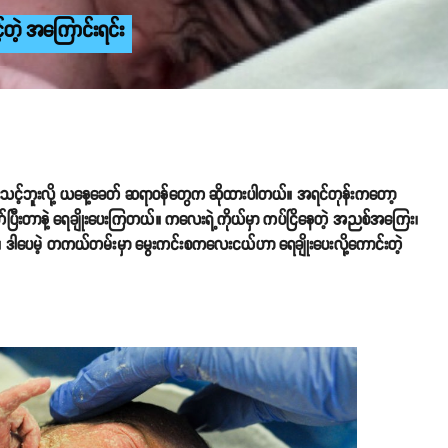
်တဲ့ အကြောင်းရင်း
းသင့်ဘူးလို့ ယနေ့ခေတ် ဆရာဝန်တွေက ဆိုထားပါတယ်။ အရင်တုန်းကတော့
်ပြီးတာနဲ့ ရေချိုးပေးကြတယ်။ ကလေးရဲ့ကိုယ်မှာ ကပ်ငြိနေတဲ့ အညစ်အကြေး၊
ါ့။ ဒါပေမဲ့ တကယ်တမ်းမှာ မွေးကင်းစကလေးငယ်ဟာ ရေချိုးပေးလို့ကောင်းတဲ့