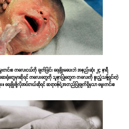
ကင်းစ ကလေးငယ်ကို ချက်ခြင်း ရေချိုးမပေးဘဲ အနည်းဆုံး ၂၄ နာရီ
။ ဆေးရုံတွေမှာဆိုရင် ကလေးတွေကို သူနာပြုတွေက ကလေးကို နူးညံ့သန့်ရှင်းတဲ့
။ ရေချိုးဖို့လိုအပ်တယ်ဆိုရင် ဆရာဝန်ရဲ့အတည်ပြုချက်ရှိမှသာ မွေးကင်းစ