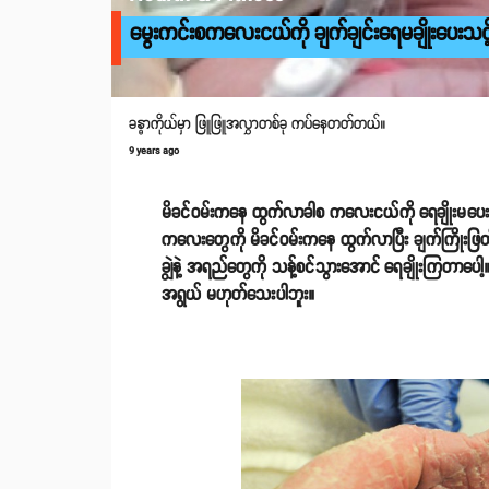
မွေးကင်းစကလေးငယ်ကို ချက်ချင်းရေမချိုးပေးသင့
ခန္ဓာကိုယ်မှာ ဖြူဖြူအလွှာတစ်ခု ကပ်နေတတ်တယ်။
9 years ago
မိခင်ဝမ်းကနေ ထွက်လာခါစ ကလေးငယ်ကို ရေချိုးမပေ
ကလေးတွေကို မိခင်ဝမ်းကနေ ထွက်လာပြီး ချက်ကြိုးဖြတ
ချွဲနဲ့ အရည်တွေကို သန့်စင်သွားအောင် ရေချိုးကြတာပေ
အရွယ် မဟုတ်သေးပါဘူး။