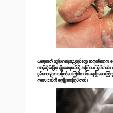
ယနေ့ခေတ် ကျန်းမာရေးပညာရှင်တွေ၊ ဆရာဝန်တွေက မွေး
စောင့်ဆိုင်းပြီးမှ ချိုးပေးရမယ်လို့ အကြံပေးကြပါတယ်
ဂွမ်းလေးနဲ့သာ သန့်စင်ပေးကြပါတယ်။ ရေချိုးမပေးကြဘူး
ကလေးငယ်ကို ရေချိုးပေးကြပါတယ်။