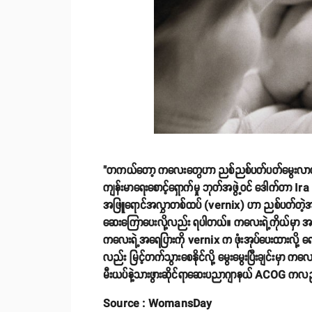
"တကယ်တော့ ကလေးတွေဟာ ညစ်ညစ်ပတ်ပတ်မွေးလာတာမဟုတ
ကျန်းမာရေးစောင့်ရှောက်မှု ဘုတ်အဖွဲ့ဝင် ဒေါက်တာ Ir
အဖြူရောင်အလွှာတစ်ထပ် (vernix) ဟာ ညစ်ပတ်တဲ့အရာ 
ဆေးကြောပေးလို့လည်း ရပါတယ်။ ကလေးရဲ့ကိုယ်မှာ အချိ
ကလေးရဲ့အရေပြားကို vernix က ဖုံးအုပ်ပေးထားလို့ 
လည်း မြင့်တက်သွားစေနိုင်လို့ မွေးမွေးပြီးချင်းမှာ
မီးယပ်နဲ့သားဖွားဆိုင်ရာဆေးပညာဂျာနယ် ACOG ကလည်း ၂
Source : WomansDay