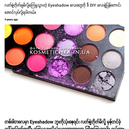
လက်နဲ့တိုက်ချမိလို့ကြေမွသွားတဲ့ Eyeshadow လေးတွေကို ဒီ DIY လေးနဲ့ပြန်ကောင်း
အောင်လုပ်လို့ရပါတယ်။
9 years ago
တစ်ခါတလေမှာ Eyeshadow ဘူးကိုသုံးနေရင်း လက်နဲ့တိုက်မိလို့ မှန်တင်ခုံ