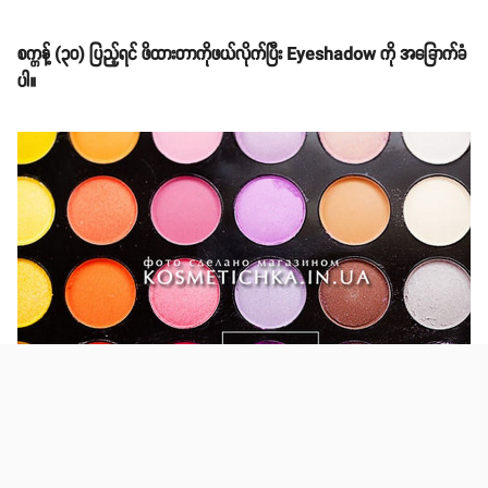
စက္ကန့် (၃၀) ပြည့်ရင် ဖိထားတာကိုဖယ်လိုက်ပြီး Eyeshadow ကို အခြောက်ခံ
ပါ။