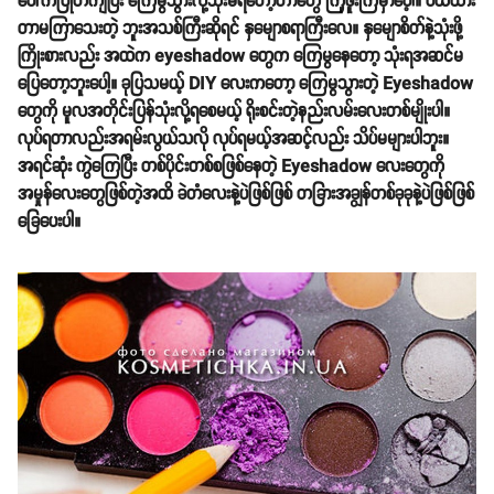
ပေါ်ကပြုတ်ကျပြီး ကြေမွသွားလို့သုံးမရတော့တာတွေ ကြုံဖူးကြမှာပေ့ါ။ ဝယ်ထား
တာမကြာသေးတဲ့ ဘူးအသစ်ကြီးဆိုရင် နှမျောစရာကြီးလေ။ နှမျောစိတ်နဲ့သုံးဖို့
ကြိုးစားလည်း အထဲက eyeshadow တွေက ကြေမွနေတော့ သုံးရအဆင်မ
ပြေတော့ဘူးပေါ့။ ခုပြသမယ့် DIY လေးကတော့ ကြေမွသွားတဲ့ Eyeshadow
တွေကို မူလအတိုင်းပြန်သုံးလို့ရစေမယ့် ရိုးစင်းတဲ့နည်းလမ်းလေးတစ်မျိုးပါ။
လုပ်ရတာလည်းအရမ်းလွယ်သလို လုပ်ရမယ့်အဆင့်လည်း သိပ်မများပါဘူး။
အရင်ဆုံး ကွဲကြေပြီး တစ်ပိုင်းတစ်စဖြစ်နေတဲ့ Eyeshadow လေးတွေကို
အမှုန်လေးတွေဖြစ်တဲ့အထိ ခဲတံလေးနဲ့ပဲဖြစ်ဖြစ် တခြားအချွန်တစ်ခုခုနဲ့ပဲဖြစ်ဖြစ်
ခြေပေးပါ။