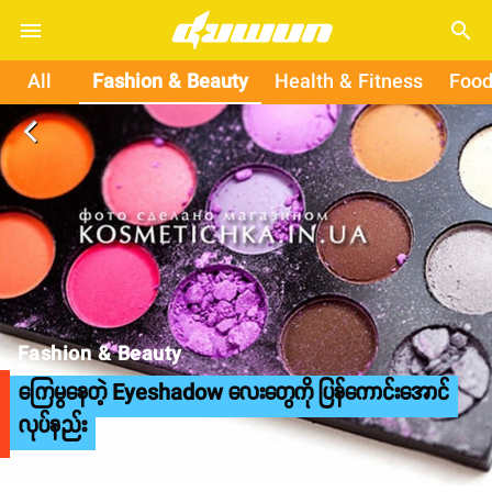
search
All
Fashion & Beauty
Health & Fitness
Food
arrow_back_ios
Fashion & Beauty
ကြေမွနေတဲ့ Eyeshadow လေးတွေကို ပြန်ကောင်းအောင်
လုပ်နည်း