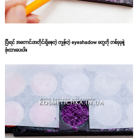
ပြီးရင် အကောင်းအတိုင်းရှိနေတဲ့ ကျန်တဲ့ eyeshadow တွေကို တစ်ခုခုနဲ့
ဖုံးထားပေးပါ။