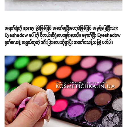
အရက်ပျံကို spray နဲ့ပဲဖြစ်ဖြစ် အစက်ချပြီးတော့ပဲဖြစ်ဖြစ် အမှုန့်ခြေပြီးသား
Eyeshadow ပေါ်ကို စိုတယ်ဆိုရုံလေးဖျန်းပေးပါ။ နောက်ပြီး Eyeshadow
ခွက်လေးနဲ့ အရွယ်တူတဲ့ ဒင်္ဂါးပြားလေးကိုရှာပြီး အဝတ်စသန့်သန့်နဲ့ ပတ်ပါ။