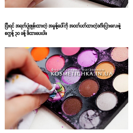
ပြီးရင် အရက်ပျံဖျန်းထားတဲ့ အမှုန့်ပေါ်ကို အဝတ်ပတ်ထားတဲ့ဒင်္ဂါးပြားလေးနဲ့
စက္ကန့် ၃၀ ခန့် ဖိထားပေးပါ။