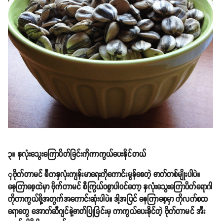
၃။ နှလုံးသွေးကြောပိတ်ခြင်းကိုကာကွယ်ပေးနိုင်တယ်
ှဗိုက်တာမင် စီကနှလုံးကျန်းမာရေးကိုကောင်းမွန်စေတဲ့ ဓာတ်တစ်မျိုးပါပဲ။
နေကြာစေ့ထဲမှာ ဗိုက်တာမင် စီကြွယ်ဝစွာပါဝင်တော့ နှလုံးသွေးကြောပိတ်ရောဂါ
ကိုကာကွယ်ဖို့အတွက်အကောင်းဆုံးပါပဲ။ ဒါ့အပြင် နေကြာစေ့မှာ ကိုလက်စထ
ရောတွေ အောက်ဆီဂျင်နဲ့ဓာတ်ပြုခြင်းမှ ကာကွယ်ပေးနိုင်တဲ့ ဗိုက်တာမင် အီး