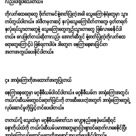
လည်းပါရှိပါသေးတယ်။
ကိုလက်စထရောတွေ ဗိုက်တာမင်နဲ့ဓာတ်ပြုတဲ့အခါ သွေးကြောနံရံတွေမှာ သွား
ကပ်တွယ်ပါတယ်။ အဲဒီကမှတဆင့် နှလုံးသွေးကြောပိတ်တာတွေ၊ ရုတ်တရက်
နှလုံးရပ်သွားတာတွေနဲ့ သွေးကြောတွေကျဉ်းသွားတာတွေ ဖြစ်လာစေနိုင်ပါ
တယ်။ လေဖြတ်တယ်ဆိုတာလည်း အောက်ဆီဂျင် နဲ့ဓာတ်ပြုတဲ့ကိုလက်စထ
ရောတွေကြောင့်ပဲ ဖြစ်ရတာပါပဲ။ ဒါတွေက နေကြာစေ့စားခြင်းက
အကာအကွယ်ပေးနိုင်ပါတယ်။
၄။ အာရုံကြောကိုအထောက်အကူပြုတယ်
နေကြာစေ့တွေမှာ မဂ္ဂနီစီယမ်ပါဝင်ပါတယ်။ မဂ္ဂနီစီယမ်က အာရုံကြောအတွင်း
ကယ်လ်ဆီယမ်တွေဝင်ရောက်ခြင်းကို တားဆီးပေးတဲ့အတွက် အာရုံကြောတွေရဲ့
လုပ်ဆောင်မှုကိုမြှင့်တင်ပေးပါတယ်။
တကယ်လို့ သွေးထဲမှာ မဂ္ဂနီစီယမ်ဓာတ်သာ လျော့နည်းနေခဲ့မယ်ဆိုရင်
ခန္ဓာကိုယ်ထဲကို ကယ်လ်ဆီယမ်ပမာဏတွေများပြားစွာဝင်ရောက်လာစေနိုင်ပြီး
အာရုံကြောလုပ်ဆောင်မှုတွေကိုအနှောင့်အယှက်ပေးနိုင်ပါတယ်။