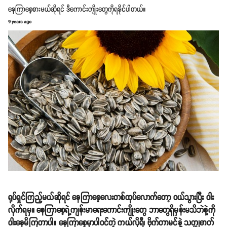
နေကြာစေ့စားမယ်ဆိုရင် ဒီကောင်းကျိုးတွေကိုရနိုင်ပါတယ်။
9 years ago
ရုပ်ရှင်ကြည့်မယ်ဆိုရင် နေကြာစေ့လေးတစ်ထုပ်လောက်တော့ ဝယ်သွားပြီး ဝါး
လိုက်ရမှ။ နေကြာစေ့ရဲ့ကျန်းမာရေးကောင်းကျိုးတွေ ဘာတွေရှိမှန်းမသိဘဲနဲ့ကို
ဝါးနေမိကြတာပါ။ နေကြာစေ့မှာပါဝင်တဲ့ ကယ်လိုရီ၊ ဗိုက်တာမင်နဲ့ သတ္ထုဓာတ်