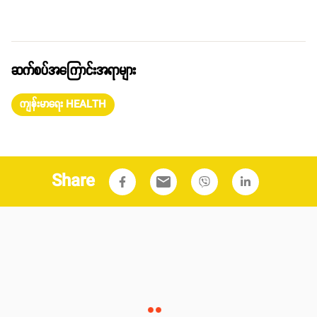
ဆက်စပ်အကြောင်းအရာများ
ကျန်းမာရေး HEALTH
Share
email