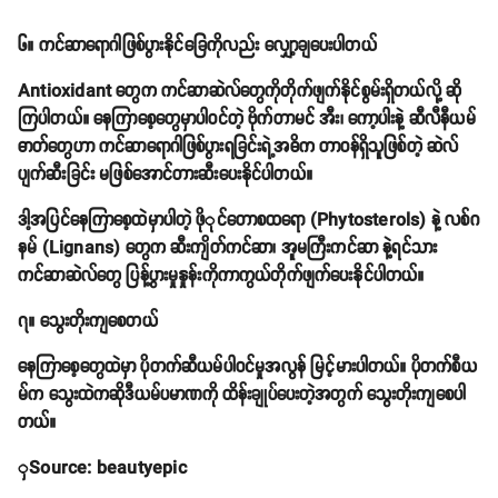
၆။ ကင်ဆာရောဂါဖြစ်ပွားနိုင်ခြေကိုလည်း လျှော့ချပေးပါတယ်
Antioxidant တွေက ကင်ဆာဆဲလ်တွေကိုတိုက်ဖျက်နိုင်စွမ်းရှိတယ်လို့ ဆို
ကြပါတယ်။ နေကြာစေ့တွေမှာပါဝင်တဲ့ ဗိုက်တာမင် အီး၊ ကော့ပါးနဲ့ ဆီလီနီယမ်
ဓာတ်တွေဟာ ကင်ဆာရောဂါဖြစ်ပွားရခြင်းရဲ့အဓိက တာဝန်ရှိသူဖြစ်တဲ့ ဆဲလ်
ပျက်ဆီးခြင်း မဖြစ်အောင်တားဆီးပေးနိုင်ပါတယ်။
ဒါ့အပြင်နေကြာစေ့ထဲမှာပါတဲ့ ဖိုုင်တောစထရော (Phytosterols) နဲ့ လစ်ဂ
နမ် (Lignans) တွေက ဆီးကျိတ်ကင်ဆာ၊ အူမကြီးကင်ဆာ နဲ့ရင်သား
ကင်ဆာဆဲလ်တွေ ပြန့်ပွားမှုနှုန်းကိုကာကွယ်တိုက်ဖျက်ပေးနိုင်ပါတယ်။
၇။ သွေးတိုးကျစေတယ်
နေကြာစေ့တွေထဲမှာ ပိုတက်ဆီယမ်ပါဝင်မှုအလွန် မြင့်မားပါတယ်။ ပိုတက်စီယ
မ်က သွေးထဲကဆိုဒီယမ်ပမာဏကို ထိန်းချုပ်ပေးတဲ့အတွက် သွေးတိုးကျစေပါ
တယ်။
ှSource: beautyepic