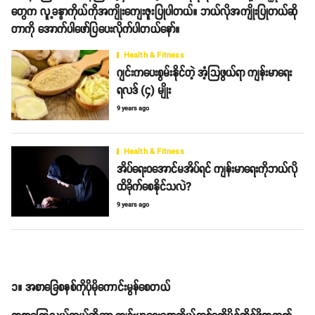
တွေက လူ့ခန္ဓာကိုယ်ကိုအကျိုးကျေးဇူးပြုပါတယ်။ ဘယ်လိုအကျိုးပြုတယ်ဆို
တာကို အောက်ပါဖော်ပြပေးလိုက်ပါတယ်နော်။
Health & Fitness
ဂျင်းကပေးစွမ်းနိုင်တဲ့ အံ့သြဖွယ်ရာ ကျန်းမာရေး
ရလဒ် (၄) မျိုး
9 years ago
Health & Fitness
အိပ်ရေးဝအောင်မအိပ်ရင် ကျန်းမာရေးကိုဘယ်လို
ထိခိုက်စေနိုင်သလဲ?
9 years ago
၁။ အစာခြေစနစ်ကိုပိုမိုကောင်းမွန်စေတယ်