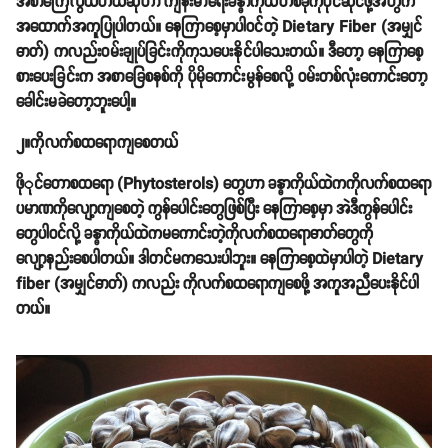
အစာကြေလွယ်တယ်ဆိုတာ ကျန်းမာရေးခန္ဓာကိုယ်တစ်ခုကိုပိုင်ဆိုင်ဖို့အတွက်
အထောက်အကူပြုပါတယ်။ နေကြာစေ့မှာပါဝင်တဲ့ Dietary Fiber (အမျှင်
ဓာတ်) ကလည်းဝမ်းချုပ်ခြင်းကိုကုသပေးနိုင်ပါသေးတယ်။ ဒီတော့ နေကြာစေ့
စားပေးခြင်းက အစာခြေစနစ်ကို ပိုမိုကောင်းမွန်စေလို့ ဝမ်းတစ်လုံးကောင်းတော့
ခေါင်းမခဲတော့ဘူးပေါ့။
၂။ကိုလက်စထရောကျစေတယ်
ဖိုုင်တောစထရော (Phytosterols) တွေဟာ ခန္ဓာကိုယ်ထဲကကိုလက်စထရော
ပမာဏကိုလျော့ကျစေတဲ့ ကွန်ပေါင်းတွေဖြစ်ပြီး နေကြာစေ့မှာ အဲဒီကွန်ပေါင်း
တွေပါဝင်လို့ ခန္ဓာကိုယ်ထဲကမကောင်းတဲ့ကိုလက်စထရောဓာတ်တွေကို
လျော့နည်းစေပါတယ်။ ဒါတင်မကသေးပါဘူး။ နေကြာစေ့ထဲမှာပါတဲ့ Dietary
fiber (အမျှင်ဓာတ်) ကလည်း ကိုလက်စထရောကျစေဖို့ အကူအညီပေးနိုင်ပါ
တယ်။