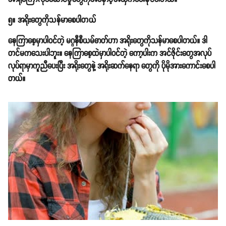
၅။ အရိုးတွေကိုသန်မာစေပါတယ်
နေကြာစေ့မှာပါဝင်တဲ့ မဂ္ဂနီစီယမ်ဓာတ်ဟာ အရိုးတွေကိုသန်မာစေပါတယ်။ ဒါ
တင်မကသေးပါဘူး။ နေကြာစေ့ထဲမှာပါဝင်တဲ့ ကော့ပါးက အင်ဇိုင်းတွေအလုပ်
လုပ်ရာမှာကူညီပေးပြီး အရိုးတွေနဲ့ အရိုးဆက်နေရာ တွေကို ပိုမိုအားကောင်းစေပါ
တယ်။