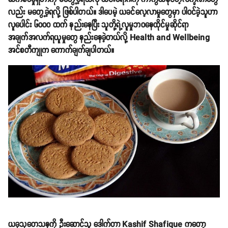
လည်း မတွေ့ခဲ့ရလို့ ဖြစ်ပါတယ်။ ဒါပေမဲ့ ယခင်လေ့လာမှုတွေမှာ ပါဝင်ခဲ့သူဟာ
လူပေါင်း ၆၀၀၀ ထက် နည်းနေပြီး သူတို့ရဲ့လူမှုဘဝနေထိုင်မှုဆိုင်ရာ
အချက်အလက်ရယူမှုတွေ နည်းနေခဲ့တယ်လို့ Health and Wellbeing
အင်စတီကျုက ကောက်ချက်ချပါတယ်။
ယခုသုတေသနကို ဦးဆောင်သူ ဒေါက်တာ Kashif Shafique ကတော့