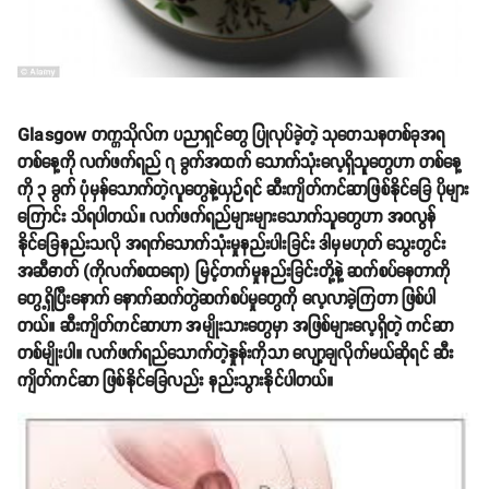
Glasgow တက္ကသိုလ်က ပညာရှင်တွေ ပြုလုပ်ခဲ့တဲ့ သုတေသနတစ်ခုအရ
တစ်နေ့ကို လက်ဖက်ရည် ၇ ခွက်အထက် သောက်သုံးလေ့ရှိသူတွေဟာ တစ်နေ့
ကို ၃ ခွက် ပုံမှန်သောက်တဲ့လူတွေနဲ့ယှဉ်ရင် ဆီးကျိတ်ကင်ဆာဖြစ်နိုင်ခြေ ပိုများ
ကြောင်း သိရပါတယ်။ လက်ဖက်ရည်များများသောက်သူတွေဟာ အဝလွန်
နိုင်ခြေနည်းသလို အရက်သောက်သုံးမှုနည်းပါးခြင်း ဒါမှမဟုတ် သွေးတွင်း
အဆီဓာတ် (ကိုလက်စထရော) မြင့်တက်မှုနည်းခြင်းတို့နဲ့ ဆက်စပ်နေတာကို
တွေ့ရှိပြီးနောက် နောက်ဆက်တွဲဆက်စပ်မှုတွေကို လေ့လာခဲ့ကြတာ ဖြစ်ပါ
တယ်။ ဆီးကျိတ်ကင်ဆာဟာ အမျိုးသားတွေမှာ အဖြစ်များလေ့ရှိတဲ့ ကင်ဆာ
တစ်မျိုးပါ။ လက်ဖက်ရည်သောက်တဲ့နှုန်းကိုသာ လျော့ချလိုက်မယ်ဆိုရင် ဆီး
ကျိတ်ကင်ဆာ ဖြစ်နိုင်ခြေလည်း နည်းသွားနိုင်ပါတယ်။