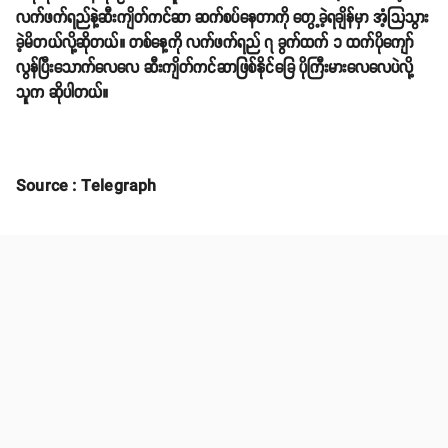
လက်ဖက်ရည်နဲ့ဆီးကျိတ်ကင်ဆာ ဆက်စပ်နေတာကို တွေ့ခဲ့ရချိန်မှာ အံ့သြသွား
ခဲ့မိတယ်လို့ဆိုတယ်။ တစ်နေ့ကို လက်ဖက်ရည် ၇ ခွက်ထက် ၁ ထက်ပိုကျော်
လွန်ပြီးသောက်လေလေ ဆီးကျိတ်ကင်ဆာဖြစ်နိုင်ခြေ ပိုကြီးမားလေလေပဲလို့
သူက ဆိုပါတယ်။
Source : Telegraph
Share
email