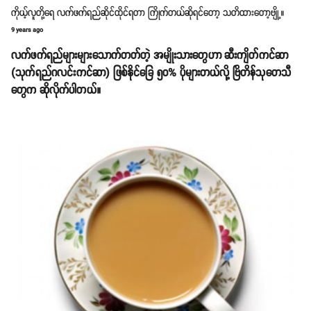
ကိုယ့်လူတို့ရေ လက်ဖက်ရည်ဆိုင်ထိုင်ရတာ ကြိုက်တယ်ဆိုရင်တော့ သတိထားတော့ဗျို့။
9 years ago
လက်ဖက်ရည်များများသောက်တတ်တဲ့ အမျိုးသားတွေဟာ ဆီးကျိတ်ကင်ဆာ
(သုက်ရည်ဂလင်းကင်ဆာ) ဖြစ်နိုင်ခြေ ၅၀% ပိုများတယ်လို့ ဗြိတိန်သုတေသီ
တွေက ဆိုလိုက်ပါတယ်။