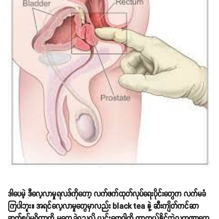
ဒါပေမဲ့ ဒီလေ့လာမှုရလဒ်ကိုတော့ လက်ဖက်ထုတ်လုပ်ရေးပိုင်းတွေက လက်မခံ
ကြပါဘူး။ အရင်လေ့လာမှုတွေမှာလည်း black tea နဲ့ ဆီးကျိတ်ကင်ဆာ
ဆက်စပ်မှုရှိတာကို မတွေ့ခဲ့ရသလို ယင်းရောဂါကို ကာကွယ်နိုင်တဲ့လက္ခဏာတွေ