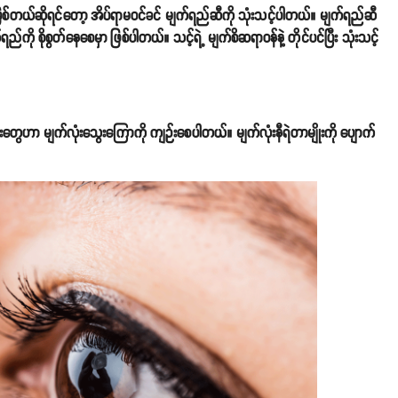
း ဖြစ်တယ်ဆိုရင်တော့ အိပ်ရာမဝင်ခင် မျက်ရည်ဆီကို သုံးသင့်ပါတယ်။ မျက်ရည်ဆီ
ု စိုစွတ်နေစေမှာ ဖြစ်ပါတယ်။ သင့်ရဲ့ မျက်စိဆရာဝန်နဲ့ တိုင်ပင်ပြီး သုံးသင့်
ွေဟာ မျက်လုံးသွေးကြောကို ကျဉ်းစေပါတယ်။ မျက်လုံးနီရဲတာမျိုးကို ပျောက်