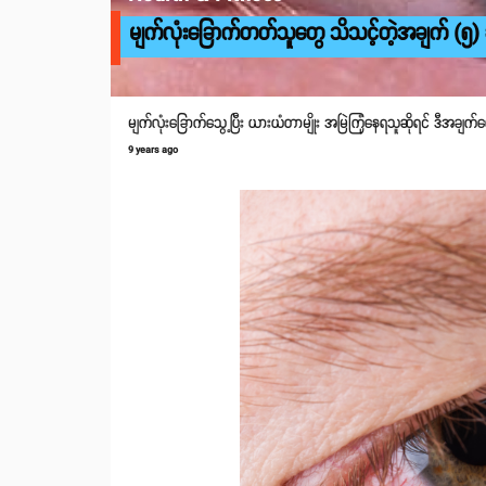
မျက်လုံးခြောက်တတ်သူတွေ သိသင့်တဲ့အချက် (၅) 
မျက်လုံးခြောက်သွေ့ပြီး ယားယံတာမျိုး အမြဲကြုံနေရသူဆိုရင် ဒီအချက
9 years ago