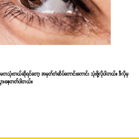
ကသုံးတယ်ဆိုရင်တော့ အမှတ်တံဆိပ်ကောင်းကောင်း သုံးဖို့လိုပါတယ်။ ဒီလိုမှ
်ပွားနေတတ်ပါတယ်။