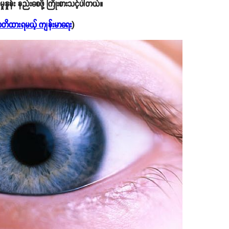
န်း နည်းစေဖို့ ကြိုးစားသင့်ပါတယ်။
်းသတိထားရမယ့် ကျန်းမာရေး
)