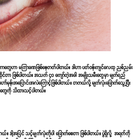
ုံးပူတာတွေဟာ မကြာခဏဖြစ်နေတတ်ပါတယ်။ ဒါဟာ ပတ်ဝန်းကျင်လေထု ညစ်ညမ်း
င်တာ ဖြစ်ပါတယ်။ အသက် ၄၀ ကျော်တဲ့အခါ အမျိုးသမီးတွေမှာ မျက်ရည်
်မုန်းအပြောင်းအလဲကြောင့်ဖြစ်ပါတယ်။ တကယ်လို့ မျက်လုံးခြောက်သွေ့ပြီး
းတွေကို သိထားသင့်ပါတယ်။
။ ဒါ့အပြင် သင့်မျက်လုံးကိုပါ ခြောက်စေတာ ဖြစ်ပါတယ်။ ပွဲရှိလို့ အရက်ကို