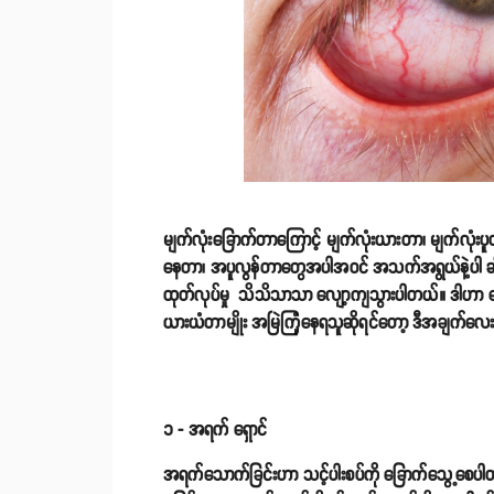
မျက်လုံးခြောက်တာကြောင့် မျက်လုံးယားတာ၊ မျက်လ
နေတာ၊ အပူလွန်တာတွေအပါအဝင် အသက်အရွယ်နဲ့ပါ ဆို
ထုတ်လုပ်မှု သိသိသာသာ လျော့ကျသွားပါတယ်။ ဒါဟာ ဟော
ယားယံတာမျိုး အမြဲကြုံနေရသူဆိုရင်တော့ ဒီအချက်လေ
၁ - အရက် ရှောင်
အရက်သောက်ခြင်းဟာ သင့်ပါးစပ်ကို ခြောက်သွေ့စေပါတယ်