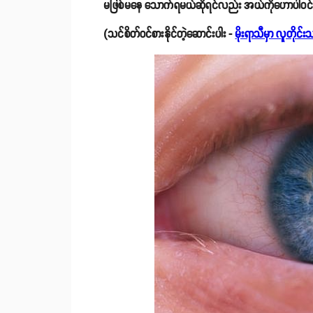
မဖြစ်မနေ သောက်ရမယ်ဆိုရင်လည်း အယ်ကိုဟောပါဝင်မှုနှု
(သင်စိတ်ဝင်စားနိုင်တဲ့ဆောင်းပါး -
မိုးရာသီမှာ လူတိုင