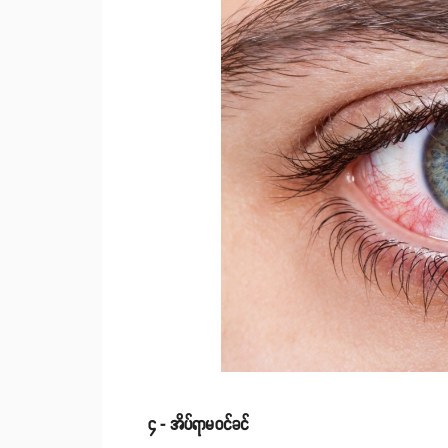
၄ - အိပ်ရာမဝင်ခင်