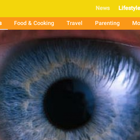
News
Lifestyl
s
Food & Cooking
Travel
Parenting
Mo