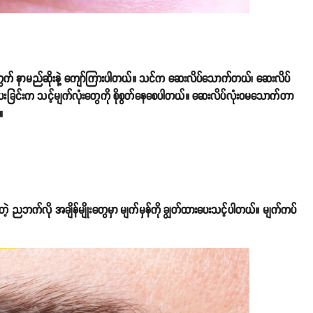
ွက် နာမည်ဆိုးနဲ့ ကျော်ကြားပါတယ်။ သင်က ဆေးလိပ်သောက်တယ်၊ ဆေးလိပ်
းပေးခြင်းက သင့်မျက်လုံးတွေကို စိုစွတ်နေစေပါတယ်။ ဆေးလိပ်လုံးဝမသောက်တာ
။
တဲ့ ညဘက်လို အချိန်မျိုးတွေမှာ မျက်မှန်ကို ချွတ်ထားပေးသင့်ပါတယ်။ မျက်ကပ်