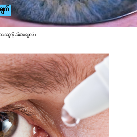
ချက်
်လေးတွေကို သိထားရမှာပါ။