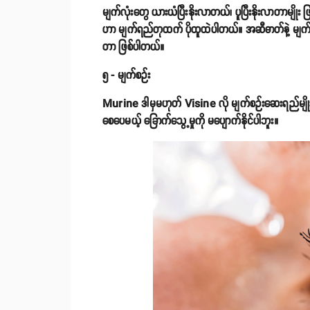
မျက်လုံးတွေ ယားယံပြီးနိုးလာတယ်၊ ပူပြီးနိုးလာတာမျို
ဟာ မျက်ရည်တုထက် ပိုထူထဲပါတယ်။ အဆီဓာတ်နဲ့ မျက်ရည်ကိ
တာ ဖြစ်ပါတယ်။
၅ - မျက်စဉ်း
Murine ဒါမှမဟုတ် Visine လို မျက်စဉ်းဆေးရည်မျိုးတ
စေပေမယ့် ခြောက်သွေ့မှုကို မပျောက်နိုင်ပါဘူး။