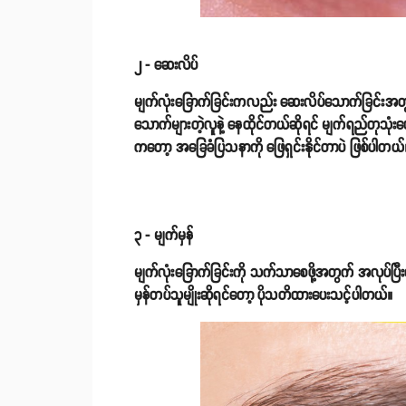
၂ - ဆေးလိပ်
မျက်လုံးခြောက်ခြင်းကလည်း ဆေးလိပ်သောက်ခြင်းအတ
သောက်များတဲ့လူနဲ့ နေထိုင်တယ်ဆိုရင် မျက်ရည်တုသုံ
ကတော့ အခြေခံပြသနာကို ဖြေရှင်းနိုင်တာပဲ ဖြစ်ပါတယ်
၃ - မျက်မှန်
မျက်လုံးခြောက်ခြင်းကို သက်သာစေဖို့အတွက် အလုပ်ပြီး
မှန်တပ်သူမျိုးဆိုရင်တော့ ပိုသတိထားပေးသင့်ပါတယ်။