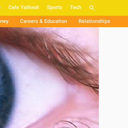
e
Cele Yatkwat
Sports
Tech
ney
Careers & Education
Relationships