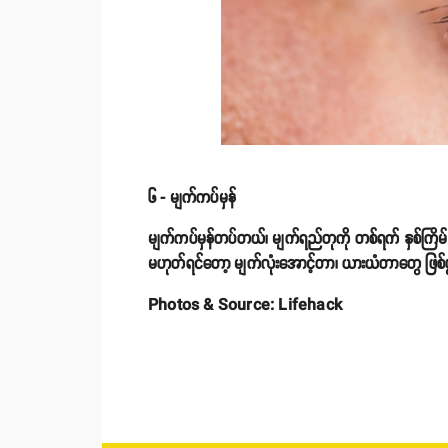
၆ - မျက်ကပ်မှန်
မျက်ကပ်မှန်တပ်တယ်၊ မျက်ရည်တုကို တစ်ရက် နှစ်ကြိမ်မ
မဟုတ်ရင်တော့ မျက်လုံးအောင့်တာ၊ ယားယံတာတွေ ဖြစ
Photos & Source: Lifehack