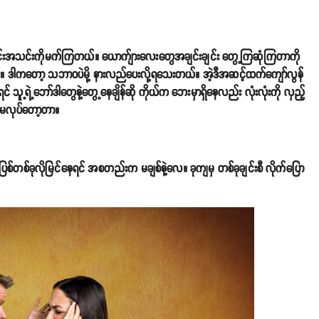
်းအသင်းကိုမက်ကြတယ်။ ယောက်ျားလေးတွေအချင်းချင်း တွေ့ကြဆုံကြတာကို
ဘူး။ ဒါကတော့ သဘာဝပဲမို့ နားလည်ပေးလို့ရသေးတယ်။ အဲ့ဒီအဆင့်ထက်ကျော်လွန်
် သူ့ရဲ့ဘော်ဒါတွေနဲ့တွေ့နေချိန်ဆို ကိုယ်က ဘေးမှာရှိနေလည်း လုံးလုံးကို လှည့်
်မလုပ်တော့တာ။
အပြစ်တစ်ခုလိုမြင်နေရင် အစတည်းက မချစ်နဲ့လေ။ ခုကျမှ တစ်ခုချင်းစီ လိုက်ပြော