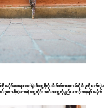
်ကို အပိုင်မပေးရသေးဘဲနဲ့ ထိတွေ့ဖို့ကိုပဲ စိတ်ဝင်စားနေတယ်ဆို ဒီလူကို ဆက်တွဲမ
ကိုယ်ဘူးတာဆိုတဲ့စကားနဲ့ တွေ့တိုင်း အထိအတွေ့ကိုချည်း တောင့်တနေရင် အမှိုက်