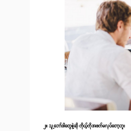
၂။ သူ့ဘော်ဒါတွေနဲ့ဆို ကိုယ့်ကိုအဖက်မလုပ်တော့ဘူး