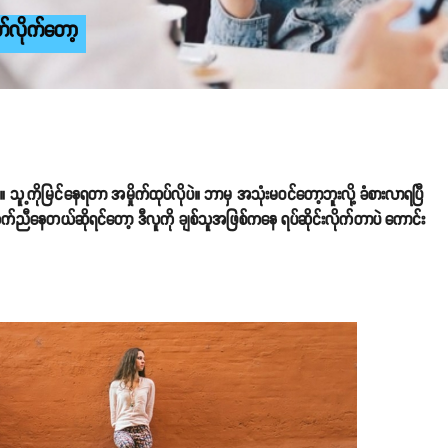
တ်လိုက်တော့
့ကိုမြင်နေရတာ အမှိုက်ထုပ်လိုပဲ။ ဘာမှ အသုံးမဝင်တော့ဘူးလို့ ခံစားလာရပြီ
ကိုက်ညီနေတယ်ဆိုရင်တော့ ဒီလူကို ချစ်သူအဖြစ်ကနေ ရပ်ဆိုင်းလိုက်တာပဲ ကောင်း