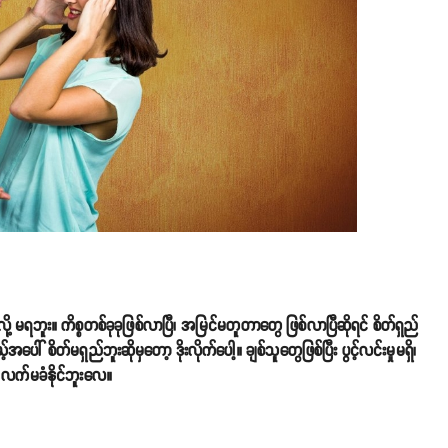
ို့ မရဘူး။ ကိစ္စတစ်ခုခုဖြစ်လာပြီ၊ အမြင်မတူတာတွေ ဖြစ်လာပြီဆိုရင် စိတ်ရှည်
ပေါ် စိတ်မရှည်ဘူးဆိုမှတော့ ဒိုးလိုက်ပေါ့။ ချစ်သူတွေဖြစ်ပြီး ပွင့်လင်းမှုမရှိ၊
 လက်မခံနိုင်ဘူးလေ။