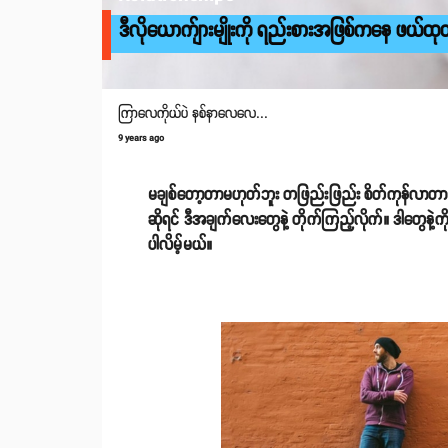
ဒီလိုယောက်ျားမျိုးကို ရည်းစားအဖြစ်ကနေ ဖယ်ထု
ကြာလေကိုယ်ပဲ နစ်နာလေလေ...
9 years ago
မချစ်တော့တာမဟုတ်ဘူး တဖြည်းဖြည်း စိတ်ကုန်လာတာ။ သူ
ဆိုရင် ဒီအချက်လေးတွေနဲ့ တိုက်ကြည့်လိုက်။ ဒါတွေနဲ့
ပါလိမ့်မယ်။