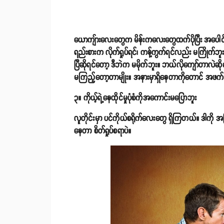
ယောကျ်ားလေးတွေက မိန်းကလေးတွေထက်ပိုပြီး အပေါင
ရည်းစားက လိုက်ရှုပ်ရင်၊ ကန့်ကွက်ရင်လည်း မကြိုက်
ပြီဆိုရင်တော့ ဒီဘဲက မမိုက်ဘူး။ ဘယ်လိုကျော်တာလဲဆိုရင
မကြည့်တော့တာမျိုး။ အနားမှာရှိနေတာကိုတောင် အဖက
၃။ ကိုယ့်ရဲ့နေထိုင်မှုပုံစံကိုအကောင်းမပြောဘူး
လူတိုင်းမှာ ပင်ကိုယ်စရိုက်လေးတွေ ရှိကြတယ်။ ဒါကို 
နေတာ စိတ်ရှုပ်စရာပဲ။