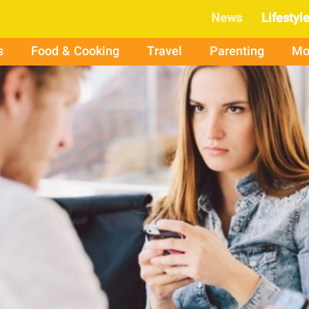
News
Lifestyl
s
Food & Cooking
Travel
Parenting
Mo