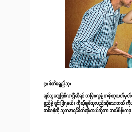
၄။ စိတ်မရှည်ဘူး
ချစ်သူတွေဖြစ်လာပြီဆိုရင် တခြားလူနဲ့ တန်းတူသတ်မှတ်လ
ရှည်နဲ့ ရှင်းပြရမယ်။ ကိုယ့်ချစ်သူလည်းဆိုသေးတယ် ကိုယ့်အ
ထစ်ခနဲဆို သူကအရင်စိတ်ဆိုးတယ်ဆိုတာ ဘယ်မိန်းကမှ