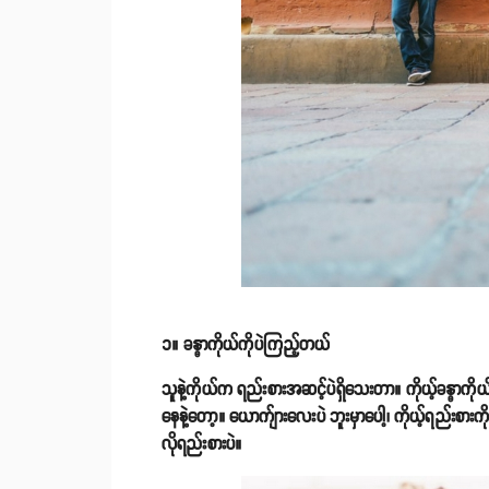
၁။ ခန္ဓာကိုယ်ကိုပဲကြည့်တယ်
သူနဲ့ကိုယ်က ရည်းစားအဆင့်ပဲရှိသေးတာ။ ကိုယ့်ခန္ဓာကိုယ
နေနဲ့တော့။ ယောက်ျားလေးပဲ ဘူးမှာပေါ့၊ ကိုယ့်ရည်းစား
လိုရည်းစားပဲ။