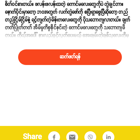
စိတ်ဝင်စားတယ်။ ဖလန်းဖလန်းထတဲ့ ကောင်မလေးတွေကိုပဲ တွဲချင်တာ။
နောက်ပိုင်းမှာတော့ ဘဝအတွက် လက်တွဲဖော်ကို စပြီးရှာဖွေပြီဆိုတော့ တည်
တည်ငြိမ်ငြိမ်နဲ့ ရင့်ကျက်တဲ့မိန်းကလေးတွေကို ပိုသဘောကျလာတယ်။ ချက်
တတ်ပြုတ်တတ် အိမ်မှုကိစ္စနိုင်နင်းတဲ့ ကောင်မလေးတွေကို သဘောကျမိ
တယ်။ ကိုယ့်အပေါ် နားလည်ခွင့်လွှတ်ပေးမယ့် အေးချမ်းတဲ့ချစ်သူလေးကိုမှ
တန်ဖိုးထားချင်တာ။
ဆက်ဖတ်ရန်
Share
email