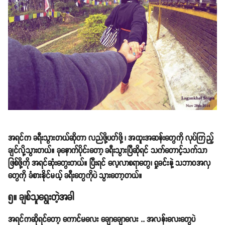
အရင်က ခရီးသွားတယ်ဆိုတာ လည်ဖို့ပတ်ဖို့ ၊ အထူးအဆန်းတွေကို လုပ်ကြည့်
ချင်လို့သွားတယ်။ ခုနောက်ပိုင်းတော့ ခရီးသွားပြီဆိုရင် သက်တောင့်သက်သာ
ဖြစ်ဖို့ကို အရင်ဆုံးတွေးတယ်။ ပြီးရင် လေ့လာစရာတွေ၊ ရှုခင်းနဲ့ သဘာဝအလှ
တွေကို ခံစားနိုင်မယ့် ခရီးတွေကိုပဲ သွားတော့တယ်။
၅။ ချစ်သူရွေးတဲ့အခါ
အရင်ကဆိုရင်တော့ ကောင်မလေး ချောချောလေး .. အလန်းလေးတွေပဲ