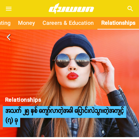
search
ting
Money
Careers & Education
Relationships
arrow_back_ios
Relationships
အသက် ၂၅ နှစ် ကျော်လာတဲ့အခါ ပြောင်းလဲသွားတဲ့အကျင့်
(၇) ခု