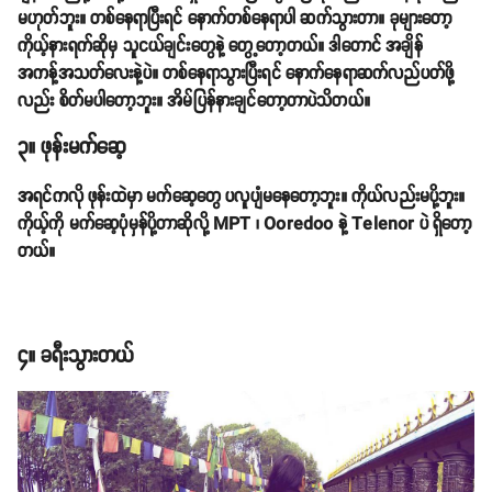
မဟုတ်ဘူး။ တစ်နေရာပြီးရင် နောက်တစ်နေရာပါ ဆက်သွားတာ။ ခုများတော့
ကိုယ့်နားရက်ဆိုမှ သူငယ်ချင်းတွေနဲ့ တွေ့တော့တယ်။ ဒါတောင် အချိန်
အကန့်အသတ်လေးနဲ့ပဲ။ တစ်နေရာသွားပြီးရင် နောက်နေရာဆက်လည်ပတ်ဖို့
လည်း စိတ်မပါတော့ဘူး။ အိမ်ပြန်နားချင်တော့တာပဲသိတယ်။
၃။ ဖုန်းမက်ဆေ့
အရင်ကလို ဖုန်းထဲမှာ မက်ဆေ့တွေ ပလူပျံမနေတော့ဘူး။ ကိုယ်လည်းမပို့ဘူး။
ကိုယ့်ကို မက်ဆေ့ပုံမှန်ပို့တာဆိုလို့ MPT ၊ Ooredoo နဲ့ Telenor ပဲ ရှိတော့
တယ်။
၄။ ခရီးသွားတယ်