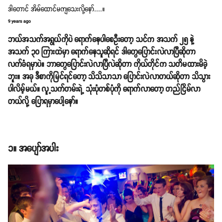
ဒါတောင် အိမ်ထောင်မကျသေးလို့နော်....။
9 years ago
ဘယ်အသက်အရွယ်ကိုပဲ ရောက်နေပါစေဦးတော့ သင်က အသက် ၂၅ နဲ့
အသက် ၃၀ ကြားထဲမှာ ရောက်နေသူဆိုရင် ဒါတွေပြောင်းလဲလာပြီဆိုတာ
လက်ခံရမှာပဲ။ ဘာတွေပြောင်းလဲလာပြီလဲဆိုတာ ကိုယ်တိုင်က သတိမထားမိခဲ့
ဘူး။ အခု ဒီစာကိုမြင်ရင်တော့ သိသိသာသာ ပြောင်းလဲလာတယ်ဆိုတာ သိသွား
ပါလိမ့်မယ်။ လူ့သက်တမ်းရဲ့ သုံးပုံတစ်ပုံကို ရောက်လာတော့ တည်ငြိမ်လာ
တယ်လို့ ပြောရမှာပေါ့နော်။
၁။ အပျော်အပါး