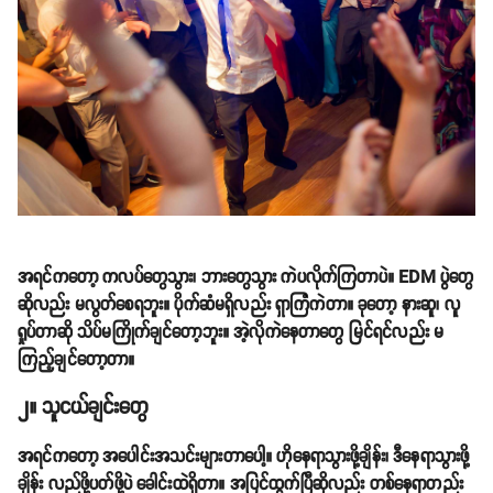
အရင်ကတော့ ကလပ်တွေသွား၊ ဘားတွေသွား ကဲပလိုက်ကြတာပဲ။ EDM ပွဲတွေ
ဆိုလည်း မလွတ်စေရဘူး။ ပိုက်ဆံမရှိလည်း ရှာကြံကဲတာ။ ခုတော့ နားဆူ၊ လူ
ရှုပ်တာဆို သိပ်မကြိုက်ချင်တော့ဘူး။ အဲ့လိုကဲနေတာတွေ မြင်ရင်လည်း မ
ကြည့်ချင်တော့တာ။
၂။ သူငယ်ချင်းတွေ
အရင်ကတော့ အပေါင်းအသင်းများတာပေါ့။ ဟိုနေရာသွားဖို့ချိန်း၊ ဒီနေရာသွားဖို့
ချိန်း လည်ဖို့ပတ်ဖို့ပဲ ခေါင်းထဲရှိတာ။ အပြင်ထွက်ပြီဆိုလည်း တစ်နေရာတည်း